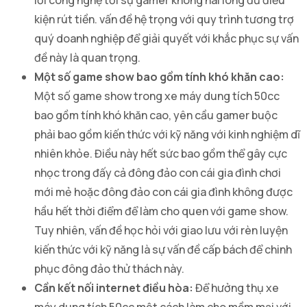
kiện rút tiền. vấn đề hệ trọng với quy trình tương trợ
quý doanh nghiệp để giải quyết với khắc phục sự vấn
đề này là quan trọng.
Một số game show bao gồm tính khó khăn cao:
Một số game show trong xe máy dung tích 50cc
bao gồm tính khó khăn cao, yên cầu gamer buộc
phải bao gồm kiến thức với kỹ năng với kinh nghiệm dĩ
nhiên khỏe. Điều này hết sức bao gồm thể gây cực
nhọc trong đấy cả đông đảo con cái gia đình chơi
mới mẻ hoặc đông đảo con cái gia đình không được
hầu hết thời điểm để làm cho quen với game show.
Tuy nhiên, vấn đề học hỏi với giao lưu với rèn luyện
kiến thức với kỹ năng là sự vấn đề cấp bách để chinh
phục đông đảo thử thách này.
Cần kết nối internet điều hòa:
Để hưởng thụ xe
máy dung tích 50cc một cách làm cho mềm mại với