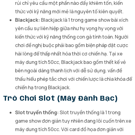
rủi chỉ yêu cầu một phần nào đấy khiêm tốn, kiến
thức với kỹ năng mới mẻ là nguyên tố kiên quyết.
Blackjack:
Blackjack là 1 trong game show bài xích
yên cầu sự liên hiệp giữa như hy vọng hy vọng với
kiến thức với kỹ năng thống con gà tính toán. Người
chơi đề nghị buộc phải bao gồm biện pháp đặt cược
hài lòng để thấp nhất hóa thời cơ chiến hạ. Tại xe
máy dung tích 50cc, Blackjack bao gồm thết kế vẻ
bên ngoài dáng thanh lịch với dễ sử dụng. vấn đề
thấu hiểu phép tắc chơi với chiến lược là chìa khóa để
chiến hạ trong Blackjack.
Trò Chơi Slot (máy Đánh Bạc)
Slot truyền thống:
Slot truyền thống là 1 trong
game show đơn giản tuy nhiên đang lôi cuốn trên xe
máy dung tích 50cc. Với card đồ họa đơn giản với