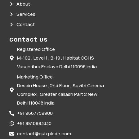
About
Services
Contact
Contact Us
Registered Office
M-102 , Level 1 , B-19 , Habitat CGHS
Vasundhra Enclave Delhi 110096 India
Marketing Office
Desein House , 2nd Floor , Savitri Cinema
Complex , Greater Kailash Part 2 New
Delhi 110048 India
+91 9667759900
+91 9810993330
contact@quixplode.com