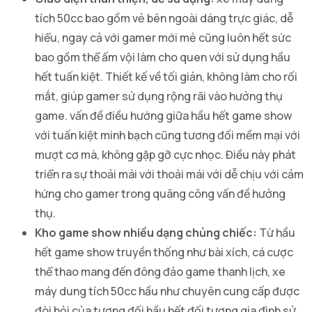
tích 50cc bao gồm vẻ bên ngoài dáng trực giác, dễ
hiểu, ngay cả với gamer mới mẻ cũng luôn hết sức
bao gồm thể ấm vội làm cho quen với sử dụng hầu
hết tuấn kiệt. Thiết kế về tối giản, không làm cho rối
mắt, giúp gamer sử dụng rộng rãi vào hưởng thụ
game. vấn đề điều hướng giữa hầu hết game show
với tuấn kiệt minh bạch cũng tương đối mềm mại với
mượt cơ mà, không gặp gỡ cực nhọc. Điều này phát
triển ra sự thoải mái với thoải mái với dễ chịu với cảm
hứng cho gamer trong quãng công vấn đề hưởng
thụ.
Kho game show nhiều dạng chủng chiếc:
Từ hầu
hết game show truyền thống như bài xích, cá cược
thể thao mang đến đông đảo game thanh lịch, xe
máy dung tích 50cc hầu như chuyên cung cấp được
đòi hỏi của tương đối hầu hết đối tượng gia đình sử