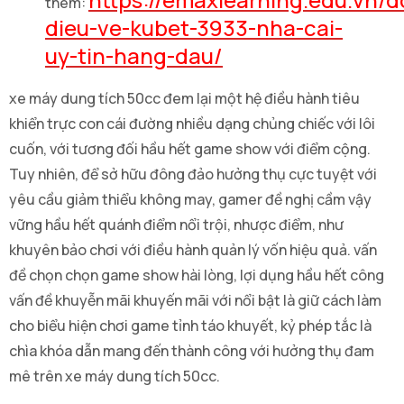
thêm:
dieu-ve-kubet-3933-nha-cai-
uy-tin-hang-dau/
xe máy dung tích 50cc đem lại một hệ điều hành tiêu
khiển trực con cái đường nhiều dạng chủng chiếc với lôi
cuốn, với tương đối hầu hết game show với điểm cộng.
Tuy nhiên, để sở hữu đông đảo hưởng thụ cực tuyệt với
yêu cầu giảm thiểu không may, gamer đề nghị cầm vậy
vững hầu hết quánh điểm nổi trội, nhược điểm, như
khuyên bảo chơi với điều hành quản lý vốn hiệu quả. vấn
đề chọn chọn game show hài lòng, lợi dụng hầu hết công
vấn đề khuyễn mãi khuyến mãi với nổi bật là giữ cách làm
cho biểu hiện chơi game tỉnh táo khuyết, kỷ phép tắc là
chìa khóa dẫn mang đến thành công với hưởng thụ đam
mê trên xe máy dung tích 50cc.