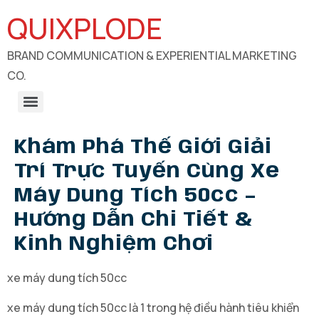
QUIXPLODE
BRAND COMMUNICATION & EXPERIENTIAL MARKETING
CO.
B2B Engagements, Exhibitions & Experiential Marketing
CSR Communication & Development Sector Engagement
Khám Phá Thế Giới Giải
Trí Trực Tuyến Cùng Xe
Máy Dung Tích 50cc –
Hướng Dẫn Chi Tiết &
Kinh Nghiệm Chơi
xe máy dung tích 50cc
xe máy dung tích 50cc là 1 trong hệ điều hành tiêu khiển