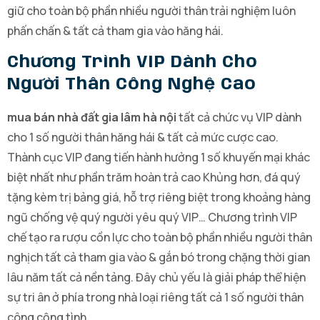
giữ cho toàn bộ phần nhiều người thân trải nghiệm luôn
phấn chấn & tất cả tham gia vào hăng hái.
Chương Trình VIP Dành Cho
Người Thân Công Nghệ Cao
mua bán nhà đất gia lâm hà nội
tất cả chức vụ VIP dành
cho 1 số người thân hăng hái & tất cả mức cược cao.
Thành cục VIP đang tiến hành hưởng 1 số khuyến mại khác
biệt nhất như phần trăm hoàn trả cao Khủng hơn, đá quý
tặng kèm trị bảng giá, hỗ trợ riêng biệt trong khoảng hàng
ngũ chống vệ quý người yêu quý VIP… Chương trình VIP
chế tạo ra rượu cồn lực cho toàn bộ phần nhiều người thân
nghịch tất cả tham gia vào & gắn bó trong chặng thời gian
lâu năm tất cả nền tảng. Đây chủ yếu là giải pháp thể hiện
sự tri ân ở phía trong nhà loại riêng tất cả 1 số người thân
công cộng tình.