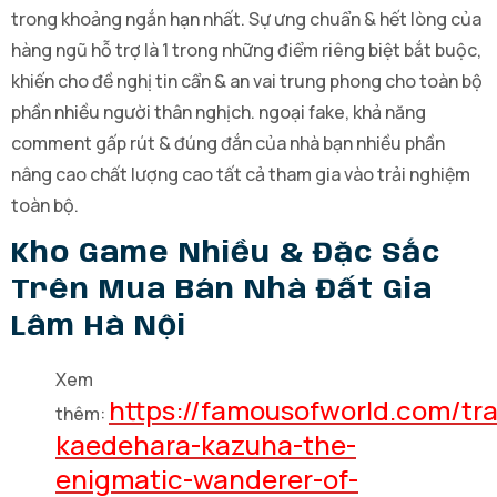
trong khoảng ngắn hạn nhất. Sự ưng chuẩn & hết lòng của
hàng ngũ hỗ trợ là 1 trong những điểm riêng biệt bắt buộc,
khiến cho đề nghị tin cẩn & an vai trung phong cho toàn bộ
phần nhiều người thân nghịch. ngoại fake, khả năng
comment gấp rút & đúng đắn của nhà bạn nhiều phần
nâng cao chất lượng cao tất cả tham gia vào trải nghiệm
toàn bộ.
Kho Game Nhiều & Đặc Sắc
Trên Mua Bán Nhà Đất Gia
Lâm Hà Nội
Xem
https://famousofworld.com/tr
thêm:
kaedehara-kazuha-the-
enigmatic-wanderer-of-