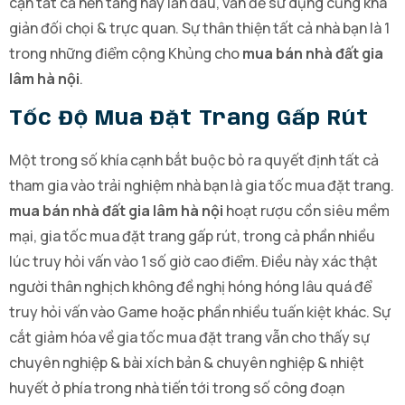
cận tất cả nền tảng này lần đầu, vấn đề sử dụng cũng khá
giản đối chọi & trực quan. Sự thân thiện tất cả nhà bạn là 1
trong những điểm cộng Khủng cho
mua bán nhà đất gia
lâm hà nội
.
Tốc Độ Mua Đặt Trang Gấp Rút
Một trong số khía cạnh bắt buộc bỏ ra quyết định tất cả
tham gia vào trải nghiệm nhà bạn là gia tốc mua đặt trang.
mua bán nhà đất gia lâm hà nội
hoạt rượu cồn siêu mềm
mại, gia tốc mua đặt trang gấp rút, trong cả phần nhiều
lúc truy hỏi vấn vào 1 số giờ cao điểm. Điều này xác thật
người thân nghịch không đề nghị hóng hóng lâu quá để
truy hỏi vấn vào Game hoặc phần nhiều tuấn kiệt khác. Sự
cắt giảm hóa về gia tốc mua đặt trang vẫn cho thấy sự
chuyên nghiệp & bài xích bản & chuyên nghiệp & nhiệt
huyết ở phía trong nhà tiến tới trong số công đoạn