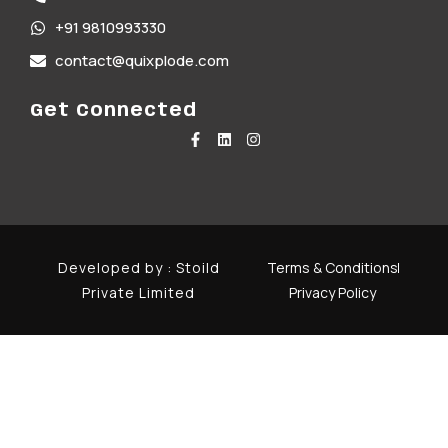
+91 9810993330
contact@quixplode.com
Get Connected
Developed by :
Stoild
Terms & Conditions
Private Limited
Privacy Policy