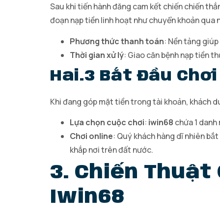
Sau khi tiến hành đăng cam kết chiến chiến thắng,
đoạn nạp tiền linh hoạt như chuyển khoản qua n
Phương thức thanh toán
: Nền tảng giúp
Thời gian xử lý
: Giao căn bệnh nạp tiền th
Hai.3 Bắt Đầu Chơ
Khi đang góp mặt tiền trong tài khoản, khách du
Lựa chọn cuộc chơi
:
iwin68
chứa 1 danh 
Chơi online
: Quý khách hàng dĩ nhiên bắt
khắp nơi trên đất nước.
3. Chiến Thuật
Iwin68