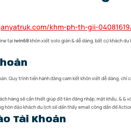
janyatruk.com/khm-ph-th-gii-04081619
ine tại
iwin68
khôn xiết solo giản & dễ dàng, bất cứ khách du 
Khoản
hoản. Quy trình tiến hành đăng cam kết khôn xiết dễ dàng, chỉ 
ách hàng sẽ cần thiết giúp đỡ tên đăng nhập, mật khẩu, & & 
ông hòn đảo khách du lịch sẽ dấn thấy email công dấn để Actio
ào Tài Khoản