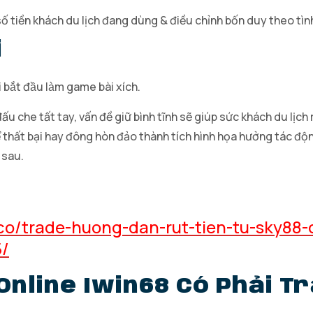
số tiền khách du lịch đang dùng & điều chỉnh bốn duy theo tìn
i
bắt đầu làm game bài xích.
ấu che tất tay, vấn đề giữ bình tĩnh sẽ giúp sức khách du lịch 
 thất bại hay đông hòn đảo thành tích hình họa hưởng tác đ
 sau.
v.co/trade-huong-dan-rut-tien-tu-sky88
5/
Online Iwin68 Có Phải T