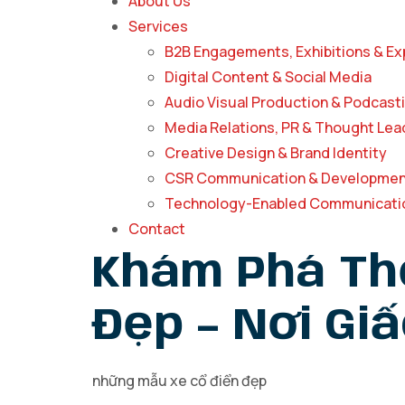
About Us
Services
B2B Engagements, Exhibitions & Ex
Digital Content & Social Media
Audio Visual Production & Podcast
Media Relations, PR & Thought Lea
Creative Design & Brand Identity
CSR Communication & Developmen
Technology-Enabled Communicatio
Contact
Khám Phá Thế
Đẹp – Nơi Gi
những mẫu xe cổ điển đẹp