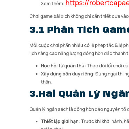
https://robertcapa
Xem thêm:
Chơi game bài xích không chỉ cần thiết dựa và
3.1 Phân Tích Gam
Mỗi cuộc chơi phần nhiều có lệ phép tắc & lệ p
lịch nâng cao năng lượng đông hòn đảo thành t
Học hỏi từ quân thù
: Theo dõi lối chơi c
Xây dựng bốn duy riêng
: Đừng ngại thí 
thân.
3.hai Quản Lý Ngâ
Quản lý ngân sách là đông hòn đảo nguyên tố đon
Thiết lập giới hạn
: Trước khi khởi hành, 