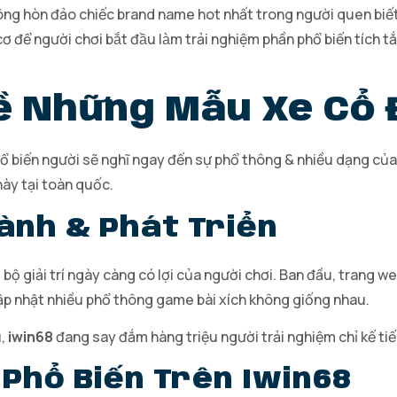
đông hòn đảo chiếc brand name hot nhất trong người quen biết
 cơ để người chơi bắt đầu làm trải nghiệm phần phổ biến tích 
ề Những Mẫu Xe Cổ 
phổ biến người sẽ nghĩ ngay đến sự phổ thông & nhiều dạng của
này tại toàn quốc.
hành & Phát Triển
bộ giải trí ngày càng có lợi của người chơi. Ban đầu, trang 
p nhật nhiều phổ thông game bài xích không giống nhau.
u,
iwin68
đang say đắm hàng triệu người trải nghiệm chỉ kế tiế
 Phổ Biến Trên Iwin68