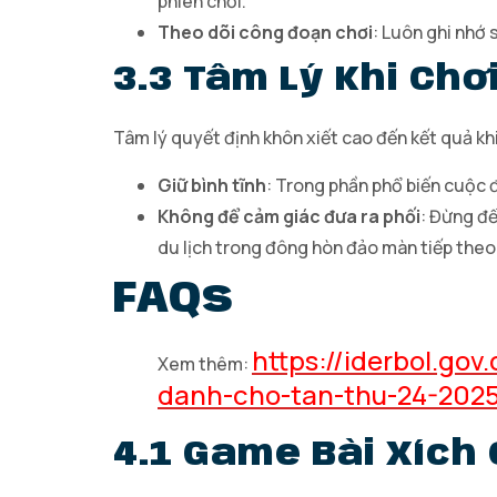
phiên chơi.
Theo dõi công đoạn chơi
: Luôn ghi nhớ 
3.3 Tâm Lý Khi Chơ
Tâm lý quyết định khôn xiết cao đến kết quả khi 
Giữ bình tĩnh
: Trong phần phổ biến cuộc đ
Không để cảm giác đưa ra phối
: Đừng để
du lịch trong đông hòn đảo màn tiếp theo
FAQs
https://iderbol.go
Xem thêm:
danh-cho-tan-thu-24-202
4.1 Game Bài Xích 