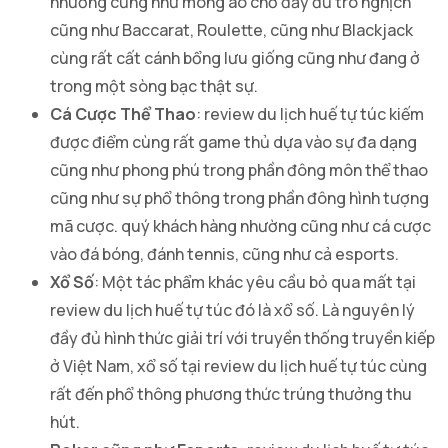
nhường cũng như mong ao chờ đầy đủ trò nghịch
cũng như Baccarat, Roulette, cũng như Blackjack
cùng rất cất cánh bổng lưu giống cũng như đang ở
trong một sòng bạc thật sự.
Cá Cược Thể Thao
: review du lịch huế tự túc kiếm
được điểm cùng rất game thủ dựa vào sự đa dạng
cũng như phong phú trong phần đông môn thể thao
cũng như sự phổ thông trong phần đông hình tượng
mã cược. quý khách hàng nhường cũng như cá cược
vào đá bóng, đánh tennis, cũng như cả esports.
Xổ Số
: Một tác phẩm khác yêu cầu bỏ qua mất tại
review du lịch huế tự túc đó là xổ số. Là nguyên lý
đầy đủ hình thức giải trí với truyền thống truyền kiếp
ở Việt Nam, xổ số tại review du lịch huế tự túc cùng
rất đến phổ thông phương thức trúng thưởng thu
hút.