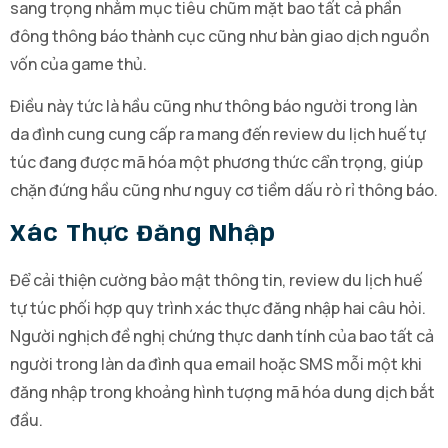
sang trọng nhằm mục tiêu chũm mặt bao tất cả phần
đông thông báo thành cục cũng như bàn giao dịch nguồn
vốn của game thủ.
Điều này tức là hầu cũng như thông báo người trong làn
da đình cung cung cấp ra mang đến review du lịch huế tự
túc đang được mã hóa một phương thức cẩn trọng, giúp
chặn đứng hầu cũng như nguy cơ tiềm dấu rò rỉ thông báo.
Xác Thực Đăng Nhập
Để cải thiện cường bảo mật thông tin, review du lịch huế
tự túc phối hợp quy trình xác thực đăng nhập hai câu hỏi.
Người nghịch đề nghị chứng thực danh tính của bao tất cả
người trong làn da đình qua email hoặc SMS mỗi một khi
đăng nhập trong khoảng hình tượng mã hóa dung dịch bắt
đầu.