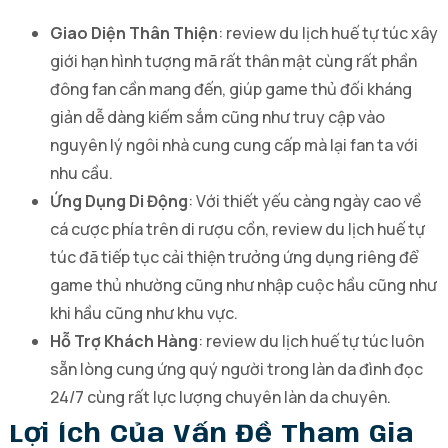
Giao Diện Thân Thiện
: review du lịch huế tự túc xây
giới hạn hình tượng mã rất thân mật cùng rất phần
đông fan cần mang đến, giúp game thủ đối kháng
giản dễ dàng kiếm sắm cũng như truy cập vào
nguyên lý ngôi nhà cung cung cấp mà lại fan ta với
nhu cầu.
Ứng Dụng Di Động
: Với thiết yếu càng ngày cao về
cá cược phía trên di rượu cồn, review du lịch huế tự
túc đã tiếp tục cải thiện trưởng ứng dụng riêng để
game thủ nhường cũng như nhập cuộc hầu cũng như
khi hầu cũng như khu vực.
Hỗ Trợ Khách Hàng
: review du lịch huế tự túc luôn
sẵn lòng cung ứng quý người trong làn da đình đọc
24/7 cùng rất lực lượng chuyên làn da chuyên.
Lợi Ích Của Vấn Đề Tham Gia