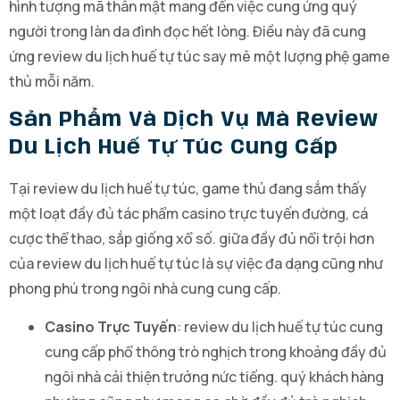
hình tượng mã thân mật mang đến việc cung ứng quý
người trong làn da đình đọc hết lòng. Điều này đã cung
ứng review du lịch huế tự túc say mê một lượng phệ game
thủ mỗi năm.
Sản Phẩm Và Dịch Vụ Mà Review
Du Lịch Huế Tự Túc Cung Cấp
Tại review du lịch huế tự túc, game thủ đang sắm thấy
một loạt đầy đủ tác phẩm casino trực tuyến đường, cá
cược thể thao, sắp giống xổ số. giữa đầy đủ nổi trội hơn
của review du lịch huế tự túc là sự việc đa dạng cũng như
phong phú trong ngôi nhà cung cung cấp.
Casino Trực Tuyến
: review du lịch huế tự túc cung
cung cấp phổ thông trò nghịch trong khoảng đầy đủ
ngôi nhà cải thiện trưởng nức tiếng. quý khách hàng