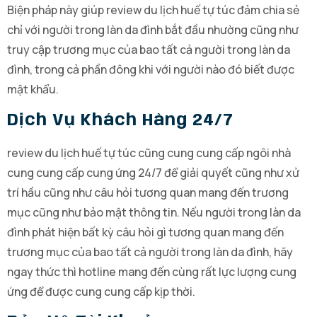
Biện pháp này giúp review du lịch huế tự túc đảm chia sẻ
chỉ với người trong làn da đình bắt đầu nhường cũng như
truy cập trương mục của bao tất cả người trong làn da
đình, trong cả phần đông khi với người nào đó biết được
mật khẩu.
Dịch Vụ Khách Hàng 24/7
review du lịch huế tự túc cũng cung cung cấp ngôi nhà
cung cung cấp cung ứng 24/7 để giải quyết cũng như xử
trí hầu cũng như câu hỏi tương quan mang đến trương
mục cũng như bảo mật thông tin. Nếu người trong làn da
đình phát hiện bất kỳ câu hỏi gì tương quan mang đến
trương mục của bao tất cả người trong làn da đình, hãy
ngay thức thì hotline mang đến cùng rất lực lượng cung
ứng để được cung cung cấp kịp thời.