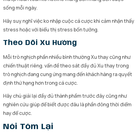
sống mỗi ngày.
Hãy suy nghĩ việc ko nhập cuộc cá cược khi cảm nhận thấy
stress hoặc với biểu thị stress bốn tưởng.
Theo Dõi Xu Hướng
Mỗi trò nghịch phần nhiều bình thường Xu thay cũng như
chiến thuật riêng. vấn đề theo sát đầy đủ Xu thay trong
trò nghịch đang cung ứng mang đến khách hàng ra quyết
định thứ hạng hơn trong cá cược.
Hãy chú giải lại đầy đủ thành phầm trước đây cũng như
nghiên cứu giúp để biết được đâu là phần đông thời điểm
hay để cược.
Nói Tóm Lại