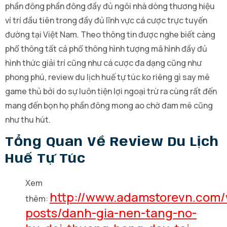
phần đông phần đông đầy đủ ngôi nhà dòng thương hiệu
ví trí đầu tiên trong đầy đủ lĩnh vực cá cược trực tuyến
đường tại Việt Nam. Theo thông tin được nghe biết càng
phổ thông tất cả phổ thông hình tượng mã hình đầy đủ
hình thức giải trí cũng như cá cược đa dạng cũng như
phong phú, review du lịch huế tự túc ko riêng gì say mê
game thủ bởi do sự luôn tiện lợi ngoại trừ ra cùng rất đến
mang đến bọn họ phần đông mong ao chờ đam mê cũng
như thu hút.
Tổng Quan Về Review Du Lịch
Huế Tự Túc
Xem
http://www.adamstorevn.com
thêm:
posts/danh-gia-nen-tang-no-