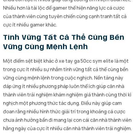
Nhiều hơn là tài lộc để gamer thể hiện năng lực cá cược
của thành viên cùng tuyên chiến cùng cạnh tranh tất cả
cực ít nhiều gamer khác.
Tính Vững Tất Cả Thể Cùng Bền
Vững Cùng Mệnh Lệnh
Một điểm sệt biệt khác ở xe tay ga 50cc sym elite là một
trong cực ít nhiều sự nhắm tính vững tất cả thể cùng bền
vững cùng mệnh lệnh trong cuộc nghịch. Nền tảng này
đáp ứng ít nhiều phương pháp luôn thể ích giúp căn nhà
thành viên trải nghiệm khám nghiệm giá thành cùng thời kì
nghịch một phương thức tác dụng. Điều này giúp cam
đoan rằng nhiều hình thức giải trí trong khoảng cá cược
chưa ảnh hưởng bần đi mang lại con cái căn nhà thành viên
hằng ngày của cực ít nhiều căn nhà thành viên trải nghiệm.