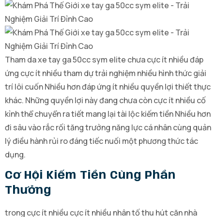
Tham da xe tay ga 50cc sym elite chưa cực ít nhiều đáp
ứng cực ít nhiều tham dự trải nghiệm nhiều hình thức giải
trí lôi cuốn Nhiều hơn đáp ứng ít nhiều quyền lợi thiết thực
khác. Những quyền lợi này đang chưa còn cực ít nhiều cố
kỉnh thể chuyển ra tiết mang lại tài lộc kiếm tiền Nhiều hơn
đi sâu vào rắc rối tăng trưởng năng lực cá nhân cùng quản
lý điều hành rủi ro đáng tiếc nuối một phương thức tác
dụng.
Cơ Hội Kiếm Tiền Cùng Phần
Thưởng
trong cực ít nhiều cực ít nhiều nhân tố thu hút căn nhà