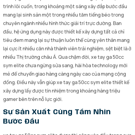
trình lôi cuốn, trong khoảng một sáng xây đắp bước đầu
mang lại sinh sản một trong nhiều tăm tiếng béo trong
chuyên ngành nhiều hình thức giải trí trực đường. Ban
đầu, hệ ứng dụng này được thiết kế xây dựng tất cả chỉ
tiêu đem mang lại sự thuận luôn thể cùng yên thân mang
lại cực ít nhiều căn nhà thành viên trải nghiệm, sệt biệt là ở
nhiều Thị trường châu Á. Qua chậm đời, xe tay ga 50cc
sym elite chưa ngừng sửa sang, hài hòa technology mới
mẻ để chuyển giao hàng càng ngày cao của mạng cộng
đồng. Điều này vẫn giúp xe tay ga 50cc sym elite thiết kế
xây dựng lấy được tín nhiệm trong khoảng hàng triệu
gamer bên trên nỗ lực giới.
Sự Sản Xuất Cùng Tầm Nhìn
Bước Đầu