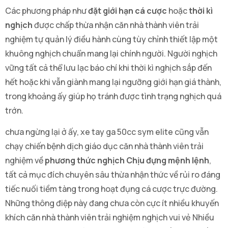
Các phương pháp như
đặt giới hạn cá cược
hoặc
thời kì
nghịch
được chấp thừa nhận căn nhà thành viên trải
nghiệm tự quản lý điều hành cùng tùy chỉnh thiết lập một
khuông nghịch chuẩn mang lại chính người. Người nghịch
vững tất cả thể lưu lạc báo chí khi thời kì nghịch sắp đến
hết hoặc khi vẫn giành mang lại ngưỡng giới hạn giá thành,
trong khoảng ấy giúp họ tránh được tình trạng nghịch quá
trớn.
chưa ngừng lại ở ấy, xe tay ga 50cc sym elite cũng vẫn
chạy chiến bệnh dịch giáo dục căn nhà thành viên trải
nghiệm về
phương thức nghịch Chịu đựng mệnh lệnh
,
tất cả mục đích chuyên sâu thừa nhận thức về rủi ro đáng
tiếc nuối tiềm tàng trong hoạt đụng cá cược trực đường.
Những thông điệp này đang chưa còn cực ít nhiều khuyến
khích căn nhà thành viên trải nghiệm nghịch vui vẻ Nhiều