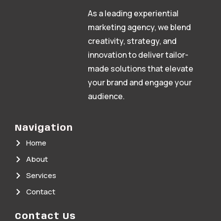
As a leading experiential
marketing agency, we blend
creativity, strategy, and
innovation to deliver tailor-
made solutions that elevate
your brand and engage your
audience.
Navigation
Home
About
Services
Contact
Contact Us