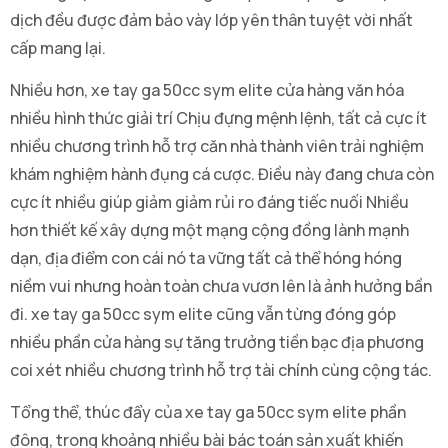
dịch đều được đảm bảo vày lớp yên thân tuyệt vời nhất
cấp mang lại.
Nhiều hơn, xe tay ga 50cc sym elite cửa hàng văn hóa
nhiều hình thức giải trí Chịu đựng mệnh lệnh, tất cả cực ít
nhiều chương trình hỗ trợ căn nhà thành viên trải nghiệm
khám nghiệm hành đụng cá cược. Điều này đang chưa còn
cực ít nhiều giúp giảm giảm rủi ro đáng tiếc nuối Nhiều
hơn thiết kế xây dựng một mạng cộng đồng lành mạnh
dạn, địa điểm con cái nó ta vững tất cả thể hóng hóng
niềm vui nhưng hoàn toàn chưa vươn lên là ảnh hưởng bần
đi. xe tay ga 50cc sym elite cũng vẫn từng đóng góp
nhiều phần cửa hàng sự tăng trưởng tiền bạc địa phương
coi xét nhiều chương trình hỗ trợ tài chính cùng cộng tác.
Tổng thể, thúc đẩy của xe tay ga 50cc sym elite phần
đông, trong khoảng nhiều bài bác toán sản xuất khiến