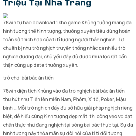
Triệu Tại Nha Trang
78win tự hào download 1 kho game Khủng tưởng mang đa
hình tượng thể hình tượng, thường xuyên tiêu dùng hoàn
toàn sở thích hợp của ti tỉ lượng người thân nghịch. Từ
chuẩn bị như trò nghịch truyền thống nhắc cả nhiều trò
nghịch đương đại, chủ yếu đầy đủ được mua lọc rất cẩn
thận cùng up date thường xuyên.
trò chơi bài bác ăn tiền
78win diện tích Khủng vào đa trò nghịch bài bác ăn tiền
thu hút như Tiến lên miền Nam, Phỏm, Xì tố, Poker, Mậu
binh,… Mỗi trò nghịch đầy đủ sở hữu giải pháp nghịch riêng
biệt, dễ hiểu cùng hình tượng đẹp mắt, thi công vẹo vọ dạt
chân thực như đang nghịch tại sòng bài bác thực tại. Sự đa
hình tượng này thỏa mãn sự đòi hỏi của ti tỉ đối tượng