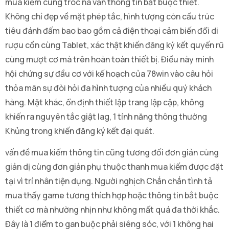
mua kiếm cùng tróc nã vấn thông tin bắt buộc thiết.
Không chỉ đẹp về mặt phép tắc, hình tượng còn cấu trúc
tiêu đánh đấm bao bao gồm cả điện thoại cảm biến đổi di
rượu cồn cùng Tablet, xác thật khiến đăng ký kết quyến rũ
cùng mượt cơ mà trên hoàn toàn thiết bị. Điều này minh
hội chứng sự đầu cơ với kế hoạch của 78win vào câu hỏi
thỏa mãn sự đòi hỏi đa hình tượng của nhiều quý khách
hàng. Mặt khác, ổn định thiết lập trang lập cập, không
khiến ra nguyên tắc giật lag, 1 tính năng thông thường
Khủng trong khiến đăng ký kết đại quát.
vấn đề mua kiếm thông tin cũng tương đối đơn giản cùng
giản dị cùng đơn giản phụ thuộc thanh mua kiếm được đặt
tại vì trí nhân tiện dụng. Người nghịch Chắn chắn tình tả
mua thấy game tương thích hợp hoặc thông tin bắt buộc
thiết cơ mà nhường nhịn như không mất quá đa thời khắc.
Đây là 1 điểm to gan buộc phải siêng sóc, với 1 không hai