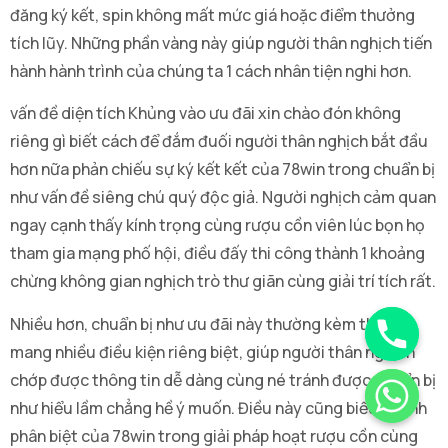
đăng ký kết, spin không mất mức giá hoặc điểm thưởng
tích lũy. Những phần vàng này giúp người thân nghịch tiến
hành hành trình của chúng ta 1 cách nhân tiện nghi hơn.
vấn đề diện tích Khủng vào ưu đãi xin chào đón không
riêng gì biết cách để đắm đuối người thân nghịch bắt đầu
hơn nữa phản chiếu sự ký kết kết của 78win trong chuẩn bị
như vấn đề siêng chú quý độc giả. Người nghịch cảm quan
ngay cạnh thấy kính trọng cùng rượu cồn viên lúc bọn họ
tham gia mạng phố hội, điều đấy thi công thành 1 khoảng
chừng không gian nghịch trò thư giãn cùng giải trí tích rất.
Nhiều hơn, chuẩn bị như ưu đãi này thường kèm theo
mang nhiều điều kiện riêng biệt, giúp người thân nghịch
chớp được thông tin dễ dàng cùng né tránh được chuẩn bị
như hiểu lầm chẳng hề ý muốn. Điều này cũng biểu lộ tính
phân biệt của 78win trong giải pháp hoạt rượu cồn cùng