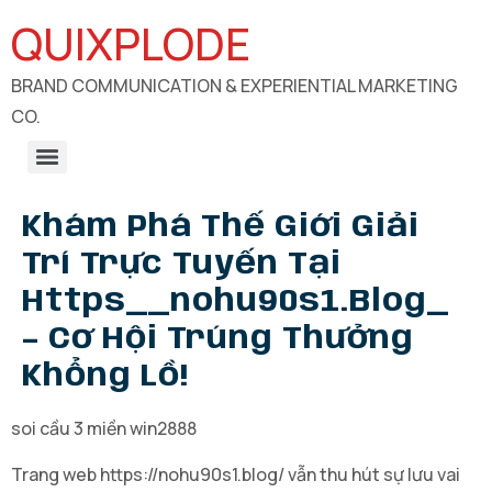
QUIXPLODE
BRAND COMMUNICATION & EXPERIENTIAL MARKETING
CO.
B2B Engagements, Exhibitions & Experiential Marketing
CSR Communication & Development Sector Engagement
Khám Phá Thế Giới Giải
Trí Trực Tuyến Tại
Https__nohu90s1.blog_
– Cơ Hội Trúng Thưởng
Khổng Lồ!
soi cầu 3 miền win2888
Trang web https://nohu90s1.blog/ vẫn thu hút sự lưu vai