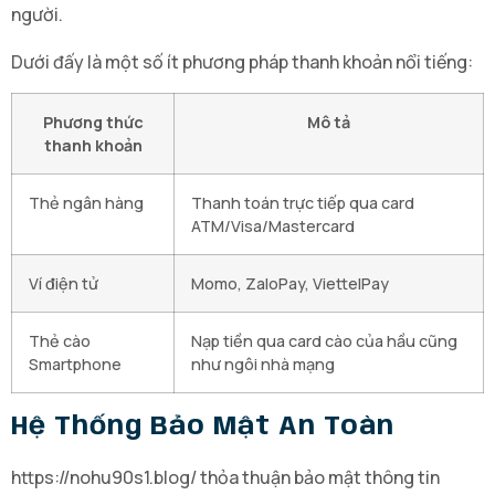
người.
Dưới đấy là một số ít phương pháp thanh khoản nổi tiếng:
Phương thức
Mô tả
thanh khoản
Thẻ ngân hàng
Thanh toán trực tiếp qua card
ATM/Visa/Mastercard
Ví điện tử
Momo, ZaloPay, ViettelPay
Thẻ cào
Nạp tiền qua card cào của hầu cũng
Smartphone
như ngôi nhà mạng
Hệ Thống Bảo Mật An Toàn
https://nohu90s1.blog/ thỏa thuận bảo mật thông tin