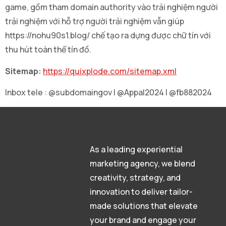
game, gồm tham domain authority vào trải nghiệm người
trải nghiệm với hỗ trợ người trải nghiệm vẫn giúp
https://nohu90s1.blog/ chế tạo ra dựng được chữ tín với
thu hút toàn thể tín đồ.
Sitemap:
https://quixplode.com/sitemap.xml
Inbox tele : @subdomaingov | @Appal2024 | @fb882024
As a leading experiential
marketing agency, we blend
creativity, strategy, and
innovation to deliver tailor-
made solutions that elevate
your brand and engage your