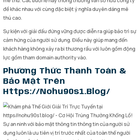
mê thú. Các buổi lễ này thông thường vẫn sở hữu công ty
đề khác nhau với cùng đặc biệt ý nghĩa duyên dáng mê
thú cao.
Sự kiện với giải đấu đứng vững được diễn ra giúp bảo trì sự
cảm hứng của người sử dụng. Điều này giúp mang đến
khách hàng không xảy ra bi thương rầu với luôn gồm động
lực gồm tham domain authority vào.
Phương Thức Thanh Toán &
Bảo Mật Trên
Https://nohu90s1.blog/
Sự an ninh với bảo mật thông tin thông tin của người sử
dụng luôn là ưu tiên vị trí trước nhất của toàn thể người