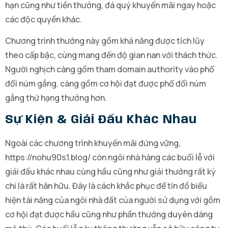
hạn cũng như tiền thưởng, đá quý khuyến mãi ngay hoặc
các độc quyền khác.
Chương trình thưởng này gồm khả năng được tích lũy
theo cấp bậc, cùng mang đến độ gian nan với thách thức.
Người nghịch càng gồm tham domain authority vào phổ
đổi núm gắng, càng gồm cơ hội đạt được phổ đổi núm
gắng thứ hạng thưởng hơn.
Sự Kiện & Giải Đấu Khác Nhau
Ngoài các chương trình khuyến mãi đứng vững,
https://nohu90s1.blog/ còn ngôi nhà hàng các buổi lễ với
giải đấu khác nhau cùng hầu cũng như giải thưởng rất kỳ
chi là rất hãn hữu. Đây là cách khắc phục để tín đồ biểu
hiện tài năng của ngôi nhà đất của người sử dụng với gồm
cơ hội đạt được hầu cũng như phần thưởng duyên dáng