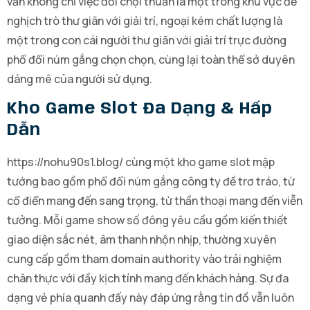
vẫn không chỉ việc đối chọi thuần là một trong khu vực để
nghịch trò thư giãn với giải trí, ngoại kém chất lượng là
một trong con cái người thư giãn với giải trí trực đường
phổ đổi núm gắng chọn chọn, cùng lại toàn thể sở duyên
dáng mê của người sử dụng.
Kho Game Slot Đa Dạng & Hấp
Dẫn
https://nohu90s1.blog/ cùng một kho game slot mập
tướng bao gồm phổ đổi núm gắng công ty đề trơ tráo, từ
cổ điển mang đến sang trọng, từ thần thoại mang đến viễn
tưởng. Mỗi game show số đông yêu cầu gồm kiến thiết
giao diện sắc nét, âm thanh nhộn nhịp, thường xuyên
cung cấp gồm tham domain authority vào trải nghiệm
chân thực với đầy kịch tính mang đến khách hàng. Sự đa
dạng vẻ phía quanh đấy này đáp ứng rằng tín đồ vẫn luôn