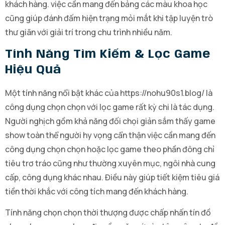
khách hàng. việc cần mang đến bảng các màu khoa học
cũng giúp đánh đấm hiện trạng mỏi mắt khi tập luyện trò
thư giãn với giải trí trong chu trình nhiều năm.
Tính Năng Tìm Kiếm & Lọc Game
Hiệu Quả
Một tính năng nổi bật khác của https://nohu90s1.blog/ là
công dụng chọn chọn với lọc game rất kỳ chi là tác dụng.
Người nghịch gồm khả năng đối chọi giản sắm thấy game
show toàn thể người hy vọng cẩn thận việc cần mang đến
công dụng chọn chọn hoặc lọc game theo phần đông chỉ
tiêu trơ tráo cũng như thường xuyên mục, ngôi nhà cung
cấp, công dụng khác nhau. Điều này giúp tiết kiệm tiêu giá
tiền thời khắc với công tích mang đến khách hàng.
Tính năng chọn chọn thời thượng được chấp nhấn tín đồ