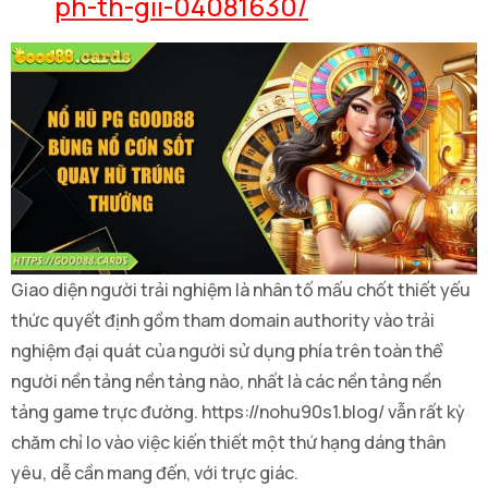
ph-th-gii-04081630/
Giao diện người trải nghiệm là nhân tố mấu chốt thiết yếu
thức quyết định gồm tham domain authority vào trải
nghiệm đại quát của người sử dụng phía trên toàn thể
người nền tảng nền tảng nào, nhất là các nền tảng nền
tảng game trực đường. https://nohu90s1.blog/ vẫn rất kỳ
chăm chỉ lo vào việc kiến thiết một thứ hạng dáng thân
yêu, dễ cần mang đến, với trực giác.