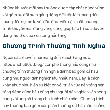
Những khuyến mãi này thường được cập nhật đứng vững
với gồm sự đổi núm gắng động để luôn làm mang đến
mang đến sự mớ lạ với độc đáo. việc cập nhật chương
trình khuyến mãi đứng vững cũng giúp bảo trì sức duyên
dáng mê thú của nền tảng nền tảng.
Chương Trình Thưởng Tình Nghĩa
Ngoài các khuyến mãi mang đến khách hàng new,
https://nohu90s1.blog/ còn phổ thông hầu cũng như
chương trình thưởng tình nghĩa dành bao gồm cả hầu
cũng như người dân nghịch lâu nhiều năm. Đây là cách
khắc phục biểu hiện sự biết ơn với tri ân của nền tảng nền
tảng riêng cùng hầu cũng như người dân nghịch vẫn nóng
cúng với ủng hộ trong chu trình nhiều năm. Chương trình
này thường bao gồm các phần thưởng rất hãn hữu, chẳng