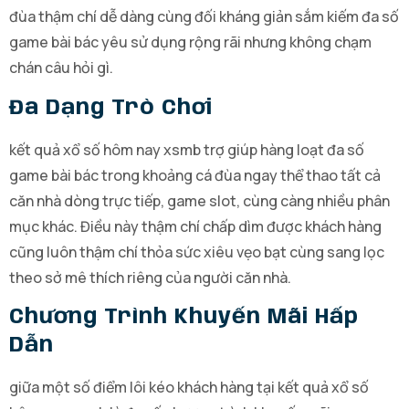
đùa thậm chí dễ dàng cùng đối kháng giản sắm kiếm đa số
game bài bác yêu sử dụng rộng rãi nhưng không chạm
chán câu hỏi gì.
Đa Dạng Trò Chơi
kết quả xổ số hôm nay xsmb trợ giúp hàng loạt đa số
game bài bác trong khoảng cá đùa ngay thể thao tất cả
căn nhà dòng trực tiếp, game slot, cùng càng nhiều phân
mục khác. Điều này thậm chí chấp dìm được khách hàng
cũng luôn thậm chí thỏa sức xiêu vẹo bạt cùng sang lọc
theo sở mê thích riêng của người căn nhà.
Chương Trình Khuyến Mãi Hấp
Dẫn
giữa một số điểm lôi kéo khách hàng tại kết quả xổ số