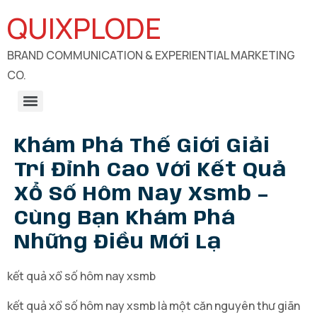
QUIXPLODE
BRAND COMMUNICATION & EXPERIENTIAL MARKETING
CO.
B2B Engagements, Exhibitions & Experiential Marketing
CSR Communication & Development Sector Engagement
Khám Phá Thế Giới Giải
Trí Đỉnh Cao Với Kết Quả
Xổ Số Hôm Nay Xsmb –
Cùng Bạn Khám Phá
Những Điều Mới Lạ
kết quả xổ số hôm nay xsmb
kết quả xổ số hôm nay xsmb là một căn nguyên thư giãn