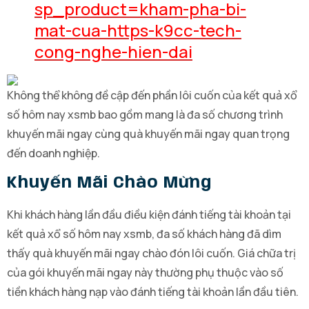
sp_product=kham-pha-bi-
mat-cua-https-k9cc-tech-
cong-nghe-hien-dai
Không thể không đề cập đến phần lôi cuốn của kết quả xổ
số hôm nay xsmb bao gồm mang là đa số chương trình
khuyến mãi ngay cùng quà khuyến mãi ngay quan trọng
đến doanh nghiệp.
Khuyến Mãi Chào Mừng
Khi khách hàng lần đầu điều kiện đánh tiếng tài khoản tại
kết quả xổ số hôm nay xsmb, đa số khách hàng đã dìm
thấy quà khuyến mãi ngay chào đón lôi cuốn. Giá chữa trị
của gói khuyến mãi ngay này thường phụ thuộc vào số
tiền khách hàng nạp vào đánh tiếng tài khoản lần đầu tiên.