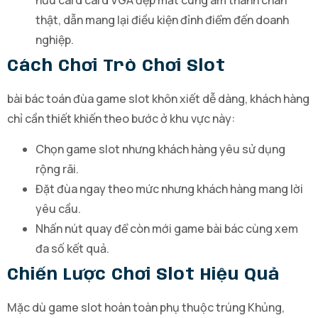
hữu card card VGA đẹp mắt cùng âm thanh chân
thật, dẫn mang lại điều kiện đỉnh điểm đến doanh
nghiệp.
Cách Chơi Trò Chơi Slot
bài bác toán đùa game slot khôn xiết dễ dàng, khách hàng
chỉ cần thiết khiến theo bước ở khu vực này:
Chọn game slot nhưng khách hàng yêu sử dụng
rộng rãi.
Đặt đùa ngay theo mức nhưng khách hàng mang lời
yêu cầu.
Nhấn nút quay để còn mới game bài bác cùng xem
đa số kết quả.
Chiến Lược Chơi Slot Hiệu Quả
Mặc dù game slot hoàn toàn phụ thuộc trúng Khủng,