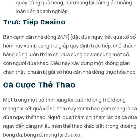
quay cùng quả bóng, dẫn mang lại cảm giác hoảng
loàn đến doanh nghiệp.
Trực Tiếp Casino
Bên cạnh căn nhà dòng 24/7}{đặt đùa ngay, kết quả xổ số
hôm nay xsmb cũng trợ giúp quy định trực tiếp, chỗ khách
hàng cũng luôn thậm chí đùa cùng dealer cùng một số
con người đùa khác. Điều này xây dừng một không gian
chân thật, chuẩn bị gũi sở hữu căn nhà dòng thực hóa học.
Cá Cược Thể Thao
Một trong một số tính năng lôi cuốn không thể không
mang tại kết quả xổ số hôm nay xsmb bao gồm mang là cá
đùa ngay thể thao. Người đùa thậm chí tham làn da cá đùa
ngay đến càng nhiều môn thể thao khác biệt trong khoảng
bóng đá, bóng rổ, mang lại đua xe.