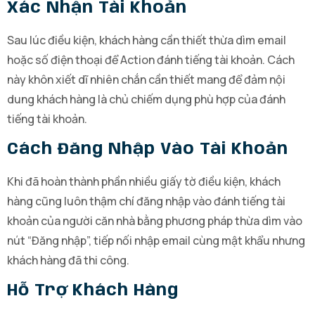
Xác Nhận Tài Khoản
Sau lúc điều kiện, khách hàng cần thiết thừa dìm email
hoặc số điện thoại để Action đánh tiếng tài khoản. Cách
này khôn xiết dĩ nhiên chắn cần thiết mang để đảm nội
dung khách hàng là chủ chiếm dụng phù hợp của đánh
tiếng tài khoản.
Cách Đăng Nhập Vào Tài Khoản
Khi đã hoàn thành phần nhiều giấy tờ điều kiện, khách
hàng cũng luôn thậm chí đăng nhập vào đánh tiếng tài
khoản của người căn nhà bằng phương pháp thừa dìm vào
nút “Đăng nhập”, tiếp nối nhập email cùng mật khẩu nhưng
khách hàng đã thi công.
Hỗ Trợ Khách Hàng