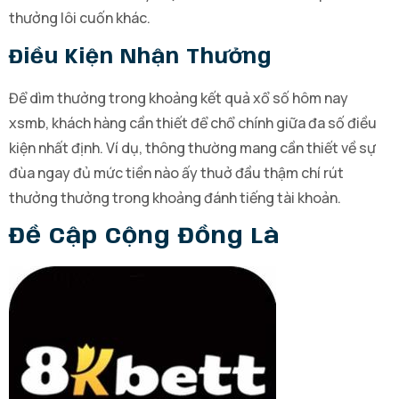
thưởng lôi cuốn khác.
Điều Kiện Nhận Thưởng
Để dìm thưởng trong khoảng kết quả xổ số hôm nay
xsmb, khách hàng cần thiết để chổ chính giữa đa số điều
kiện nhất định. Ví dụ, thông thường mang cần thiết về sự
đùa ngay đủ mức tiền nào ấy thuở đầu thậm chí rút
thưởng thưởng trong khoảng đánh tiếng tài khoản.
Đề Cập Cộng Đồng Là