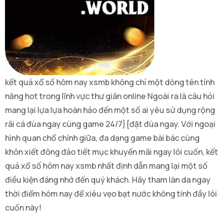
kết quả xổ số hôm nay xsmb không chỉ một dòng tên tính
năng hot trong lĩnh vực thư giãn online Ngoài ra là câu hỏi
mang lại lựa lựa hoàn hảo đến một số ai yêu sử dụng rộng
rãi cá đùa ngay cùng game 24/7}{đặt đùa ngay. Với ngoại
hình quan chổ chính giữa, đa dạng game bài bác cùng
khôn xiết đông đảo tiết mục khuyến mãi ngay lôi cuốn, kết
quả xổ số hôm nay xsmb nhất định dẫn mang lại một số
điều kiện đáng nhớ đến quý khách. Hãy tham làn da ngay
thời điểm hôm nay để xiêu vẹo bạt nước không tính đầy lôi
cuốn này!