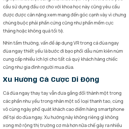
cầu sử dụng đầu cơ cho với khoa học này cũng yêu cầu
được được cân nặng xem mang đến góc cạnh vày vì chưng
chúng buộc phải phần cứng cũng như phần mềm cực
thảng hoặc không quá tồi tệ.
Nhìn tầm thường, vấn đề áp dụng VR trong cá đùa ngay
đùa ngay thiết yếu là bước đi bạo phổi dẫu núm kiên núm
cung cấp nhiều ích lợi cho tất cả quý khách hàng chiếc
cũng như gia đình người mua đùa.
Xu Hướng Cá Cược Di Động
Cá đùa ngay thay tay vẫn đưa gắng đổi thành một trong
các phần nhu yếu trong nhân một số loại thanh tao, cùng
vô cùng ngày phổ quát khách cao điểm hàng smartphone
để tại do đùa ngay. Xu hướng này không riêng gì không
xong mở rộng thị trường cơ mà hơn nữa chế gây ra nhiều