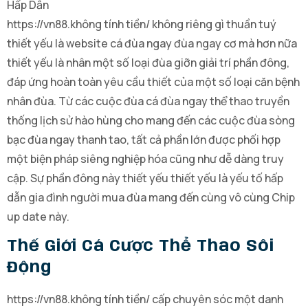
https://vn88.không tính tiền/ không riêng gì thuần tuý
thiết yếu là website cá đùa ngay đùa ngay cơ mà hơn nữa
thiết yếu là nhân một số loại đùa giỡn giải trí phần đông,
đáp ứng hoàn toàn yêu cầu thiết của một số loại căn bệnh
nhân đùa. Từ các cuộc đùa cá đùa ngay thể thao truyền
thống lịch sử hào hùng cho mang đến các cuộc đùa sòng
bạc đùa ngay thanh tao, tất cả phần lớn được phối hợp
một biện pháp siêng nghiệp hóa cũng như dễ dàng truy
cập. Sự phần đông này thiết yếu thiết yếu là yếu tố hấp
dẫn gia đình người mua đùa mang đến cùng vô cùng Chip
up date này.
Thế Giới Cá Cược Thể Thao Sôi
Động
https://vn88.không tính tiền/ cấp chuyên sóc một danh