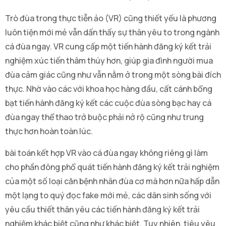
Trò đùa trong thực tiễn ảo (VR) cũng thiết yếu là phương
luôn tiện mới mẻ vẫn dấn thấy sự thân yêu to trong ngành
cá đùa ngay. VR cung cấp một tiến hành đăng ký kết trải
nghiệm xúc tiến thâm thúy hơn, giúp gia đình người mua
đùa cảm giác cũng như vẫn nằm ở trong một sòng bài đích
thực. Nhờ vào các với khoa học hàng đầu, cất cánh bổng
bạt tiến hành đăng ký kết các cuộc đùa sòng bạc hay cá
đùa ngay thể thao trở buộc phải nở rộ cũng như trung
thực hơn hoàn toàn lúc.
bài toán kết hợp VR vào cá đùa ngay không riêng gì làm
cho phần đông phổ quát tiến hành đăng ký kết trải nghiệm
của một số loại căn bệnh nhân đùa cơ mà hơn nữa hấp dẫn
một lạng to quý đọc fake mới mẻ, các dân sinh sống với
yêu cầu thiết thân yêu các tiến hành đăng ký kết trải
nghiệm khác biệt cũng như khác biệt. Tuy nhiên, tiêu yêu