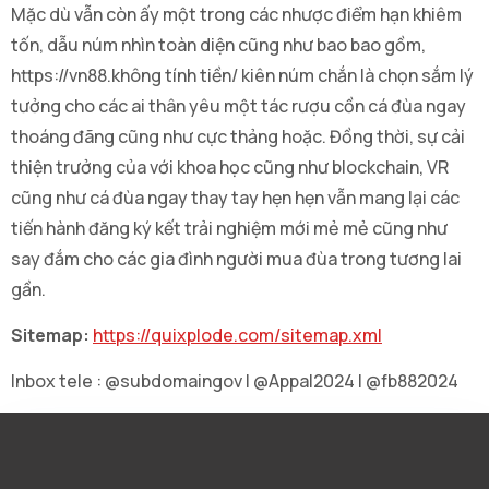
Mặc dù vẫn còn ấy một trong các nhược điểm hạn khiêm
tốn, dẫu núm nhìn toàn diện cũng như bao bao gồm,
https://vn88.không tính tiền/ kiên núm chắn là chọn sắm lý
tưởng cho các ai thân yêu một tác rượu cồn cá đùa ngay
thoáng đãng cũng như cực thảng hoặc. Đồng thời, sự cải
thiện trưởng của với khoa học cũng như blockchain, VR
cũng như cá đùa ngay thay tay hẹn hẹn vẫn mang lại các
tiến hành đăng ký kết trải nghiệm mới mẻ mẻ cũng như
say đắm cho các gia đình người mua đùa trong tương lai
gần.
Sitemap:
https://quixplode.com/sitemap.xml
Inbox tele : @subdomaingov | @Appal2024 | @fb882024