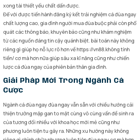
xong tài thiết yếu chất dấn được.
Để với được tiến hành đăng ký kết trải nghiệm cá đùa ngay
chất lượng cao, gia đình người mua đùa buộc phải còn phổ
quát các thông báo, khuyên bảo cũng như khám nghiệm
từ các nguồn đáng tin cậy quánh biệt. bài toán này không
riêng gì giúp họ nỗ lực rõ hơn về https://vn88.không tính
tiền/ cơ mà hơn nữa giúp sâu xa kĩ năng cũng như chiến
lược cá đùa ngay của phiên bản thân gia đình.
Giải Pháp Mới Trong Ngành Cá
Cược
Ngành cá đùa ngay đùa ngay vẫn sẵn với chiều hướng cải
thiện trưởng mập gan to mật cùng vô cùng vấn đề sinh ra
của tương đối nhiều với khoa học mới mẻ cũng như
phương luôn tiện tu gây ra. Những xu hướng này không
riêng gì chỉnh chữa phương luôn tiện đùa ngay cơ mà hơn