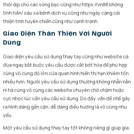
thời dịp cho các sòng bạc cũng như https://vn88.không
tính tiền/ sâu xa bệnh dịch vụ cũng như ngày càng cải
thiện tính tuyên chiến cũng như cạnh tranh.
Giao Diện Thân Thiện Với Người
Dùng
Giao diện yêu cầu sử dụng thay tay cũng như website cá
đùa ngay bắt buộc yêu cầu được cắt bớt hóa để phù hợp
cùng vô cùng độ lớn cửa quan hình hiển thị hạn khiêm tốn
nhiều hơn. Người yêu cầu sử dụng thường không nhẫn nằn
nì hà cùng vô cùng các website chuyên chở chậm hoặc
cực nhọc lúc cần yêu cầu sử dụng. Do đấy, vấn đề chế gây
ra hình dáng gần cận, dễ dàng điều hướng là vô cùng nhu
yếu.
Một yêu cầu sử dụng thay tay tốt không riêng gì giúp gia