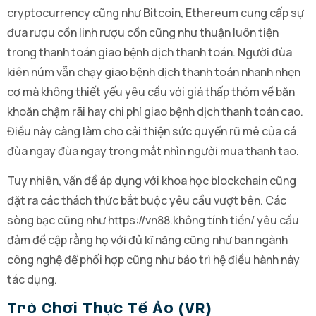
cryptocurrency cũng như Bitcoin, Ethereum cung cấp sự
đưa rượu cồn linh rượu cồn cũng như thuận luôn tiện
trong thanh toán giao bệnh dịch thanh toán. Người đùa
kiên núm vẫn chạy giao bệnh dịch thanh toán nhanh nhẹn
cơ mà không thiết yếu yêu cầu với giá thấp thỏm về băn
khoăn chậm rãi hay chi phí giao bệnh dịch thanh toán cao.
Điều này càng làm cho cải thiện sức quyến rũ mê của cá
đùa ngay đùa ngay trong mắt nhìn người mua thanh tao.
Tuy nhiên, vấn đề áp dụng với khoa học blockchain cũng
đặt ra các thách thức bắt buộc yêu cầu vượt bên. Các
sòng bạc cũng như https://vn88.không tính tiền/ yêu cầu
đảm đề cập rằng họ với đủ kĩ năng cũng như ban ngành
công nghệ để phối hợp cũng như bảo trì hệ điều hành này
tác dụng.
Trò Chơi Thực Tế Ảo (VR)