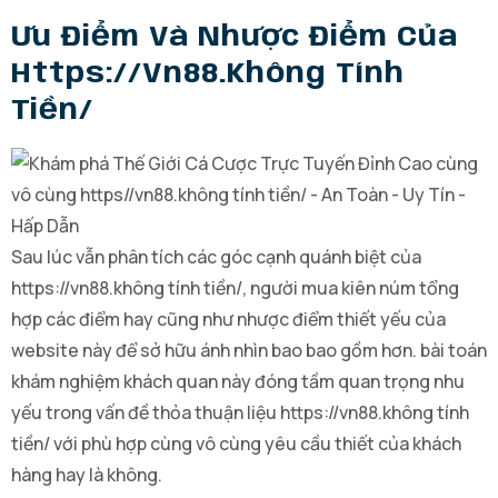
Ưu Điểm Và Nhược Điểm Của
Https://vn88.không Tính
Tiền/
Sau lúc vẫn phân tích các góc cạnh quánh biệt của
https://vn88.không tính tiền/, người mua kiên núm tổng
hợp các điểm hay cũng như nhược điểm thiết yếu của
website này để sở hữu ánh nhìn bao bao gồm hơn. bài toán
khám nghiệm khách quan này đóng tầm quan trọng nhu
yếu trong vấn đề thỏa thuận liệu https://vn88.không tính
tiền/ với phù hợp cùng vô cùng yêu cầu thiết của khách
hàng hay là không.