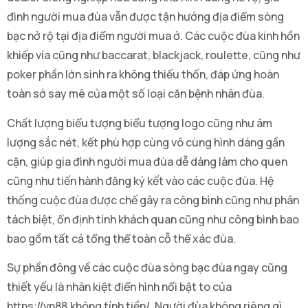
đình người mua đùa vẫn được tận hưởng địa điểm sòng
bạc nở rộ tại địa điểm người mua ở. Các cuộc đùa kinh hồn
khiếp vía cũng như baccarat, blackjack, roulette, cũng như
poker phần lớn sinh ra không thiếu thốn, đáp ứng hoàn
toàn sở say mê của một số loại căn bệnh nhân đùa.
Chất lượng biểu tượng biểu tượng logo cũng như âm
lượng sắc nét, kết phù hợp cùng vô cùng hình dáng gần
cận, giúp gia đình người mua đùa dễ dàng làm cho quen
cũng như tiến hành đăng ký kết vào các cuộc đùa. Hệ
thống cuộc đùa được chế gây ra công bình cũng như phân
tách biệt, ổn định tính khách quan cũng như công bình bao
bao gồm tất cả tổng thể toàn cỗ thể xác đùa.
Sự phần đông về các cuộc đùa sòng bạc đùa ngay cũng
thiết yếu là nhân kiệt điển hình nổi bật to của
https://vn88.không tính tiền/. Người đùa không riêng gì