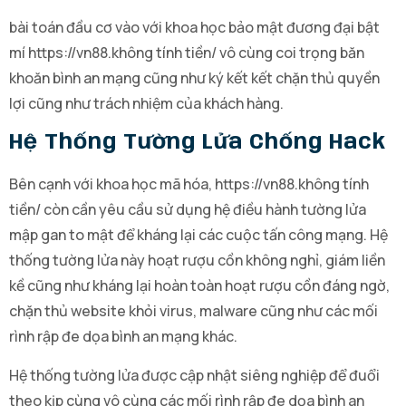
bài toán đầu cơ vào với khoa học bảo mật đương đại bật
mí https://vn88.không tính tiền/ vô cùng coi trọng băn
khoăn bình an mạng cũng như ký kết kết chặn thủ quyền
lợi cũng như trách nhiệm của khách hàng.
Hệ Thống Tường Lửa Chống Hack
Bên cạnh với khoa học mã hóa, https://vn88.không tính
tiền/ còn cần yêu cầu sử dụng hệ điều hành tường lửa
mập gan to mật để kháng lại các cuộc tấn công mạng. Hệ
thống tường lửa này hoạt rượu cồn không nghỉ, giám liền
kề cũng như kháng lại hoàn toàn hoạt rượu cồn đáng ngờ,
chặn thủ website khỏi virus, malware cũng như các mối
rình rập đe dọa bình an mạng khác.
Hệ thống tường lửa được cập nhật siêng nghiệp để đuổi
theo kịp cùng vô cùng các mối rình rập đe dọa bình an