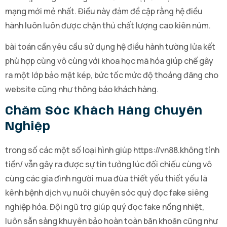
mạng mới mẻ nhất. Điều này đảm đề cập rằng hệ điều
hành luôn luôn được chặn thủ chất lượng cao kiên núm.
bài toán cần yêu cầu sử dụng hệ điều hành tường lửa kết
phù hợp cùng vô cùng với khoa học mã hóa giúp chế gây
ra một lớp bảo mật kép, bức tốc mức độ thoáng đãng cho
website cũng như thông báo khách hàng.
Chăm Sóc Khách Hàng Chuyên
Nghiệp
trong số các một số loại hình giúp https://vn88.không tính
tiền/ vẫn gây ra được sự tin tưởng lúc đối chiếu cùng vô
cùng các gia đình người mua đùa thiết yếu thiết yếu là
kênh bệnh dịch vụ nuôi chuyên sóc quý đọc fake siêng
nghiệp hóa. Đội ngũ trợ giúp quý đọc fake nồng nhiệt,
luôn sẵn sàng khuyên bảo hoàn toàn băn khoăn cũng như