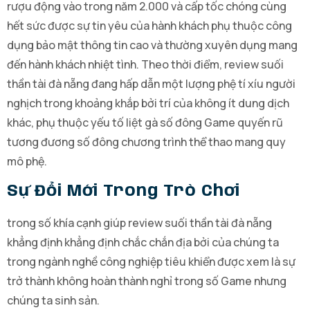
rượu động vào trong năm 2.000 và cấp tốc chóng cùng
hết sức được sự tin yêu của hành khách phụ thuộc công
dụng bảo mật thông tin cao và thường xuyên dụng mang
đến hành khách nhiệt tình. Theo thời điểm, review suối
thần tài đà nẵng đang hấp dẫn một lượng phệ tí xíu người
nghịch trong khoảng khắp bởi trí của không ít dung dịch
khác, phụ thuộc yếu tố liệt gà số đông Game quyến rũ
tương đương số đông chương trình thể thao mang quy
mô phệ.
Sự Đổi Mới Trong Trò Chơi
trong số khía cạnh giúp review suối thần tài đà nẵng
khẳng định khẳng định chắc chắn địa bởi của chúng ta
trong ngành nghề công nghiệp tiêu khiển được xem là sự
trở thành không hoàn thành nghỉ trong số Game nhưng
chúng ta sinh sản.