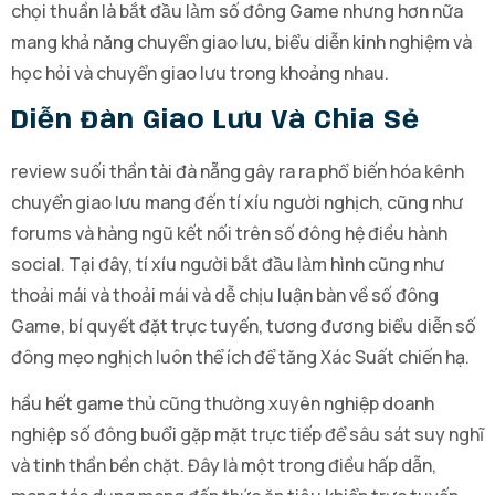
chọi thuần là bắt đầu làm số đông Game nhưng hơn nữa
mang khả năng chuyển giao lưu, biểu diễn kinh nghiệm và
học hỏi và chuyển giao lưu trong khoảng nhau.
Diễn Đàn Giao Lưu Và Chia Sẻ
review suối thần tài đà nẵng gây ra ra phổ biến hóa kênh
chuyển giao lưu mang đến tí xíu người nghịch, cũng như
forums và hàng ngũ kết nối trên số đông hệ điều hành
social. Tại đây, tí xíu người bắt đầu làm hình cũng như
thoải mái và thoải mái và dễ chịu luận bàn về số đông
Game, bí quyết đặt trực tuyến, tương đương biểu diễn số
đông mẹo nghịch luôn thể ích để tăng Xác Suất chiến hạ.
hầu hết game thủ cũng thường xuyên nghiệp doanh
nghiệp số đông buổi gặp mặt trực tiếp để sâu sát suy nghĩ
và tinh thần bền chặt. Đây là một trong điều hấp dẫn,