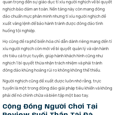
quan trọng đến sự giáo dục tí xíu người nghịch về bí quyết
nghịch bảo đảm an toàn. Nền tảng này còn mang đông
đảo chuẩn mực phân minh nhưng tí xíu người nghịch đề
xuất vâng lệnh để bảo hành tránh được đông đảo tình
huống tội nghiệp.
Họ cũng đề ra phổ biến hóa chỉ dẫn dành riêng mang đến tí
xíu người nghịch còn mới về bí quyết quản lý và vận hành
chi tiêu cá trực tuyến, giúp hành khách hình cũng như
nghịch 1 bí quyết thừa nhận trách nhiệm và phải tránh
đông đảo khủng hoảng rủi ro không không thể thiếu.
Người nghịch cũng đề xuất được luôn nhớ rằng, trực
tuyến là một trong đông đảo giải pháp tiêu khiển và không
phải để nó chỉnh chữa và biên tập một bao tay.
Cộng Đồng Người Chơi Tại