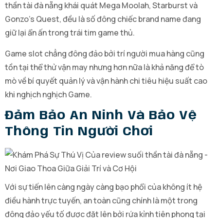
thần tài đà nẵng khái quát Mega Moolah, Starburst và
Gonzo’s Quest, đều là số đông chiếc brand name đang
giữ lại ẩn ấn trong trái tim game thủ.
Game slot chẳng đông đảo bởi trí người mua hàng cũng
tồn tại thể thử vận may nhưng hơn nữa là khả năng để tò
mò về bí quyết quản lý và vận hành chi tiêu hiệu suất cao
khi nghịch nghịch Game.
Đảm Bảo An Ninh Và Bảo Vệ
Thông Tin Người Chơi
Với sự tiến lên càng ngày càng bạo phổi của không ít hệ
điều hành trực tuyến, an toàn cũng chính là một trong
đông đảo yếu tố được đặt lên bởi rứa kỉnh tiên phong tại