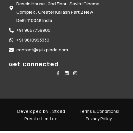
Desein House , 2nd Floor , Savitri Cinema
Complex , Greater Kailash Part 2 New
Delhi 110048 India
+91 9667759900
+91 9810993330
contact@quixplode.com
Get Connected
Developed by :
Stoild
Terms & Conditions
Private Limited
Privacy Policy