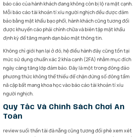
báo cáo của hành khách đang không còn bị lộ ra mặt cạnh.
Mỗi báo cáo tài khoản tí xíu người nghịch đều được đảm
bảo bằng mật khẩu bạo phổi, hành khách cũng tương đối
được khuyến cáo phải chỉnh chữa và biên tập mật khẩu
định kỳ để tăng mạnh dạn bảo mật thông tin.
Không chỉ giới hạn lại ở đó, hệ điều hành đây cũng tồn tại
mức sử dụng chuẩn xác 2 khía cạnh (2FA) nhằm mục đích
ngày càng tăng lớp đảm bảo. Đây là một trong đông đảo
phương thức không thể thiếu để chặn đứng số đông tầm
nã cập bất mang khoa học vào báo cáo tài khoản tí xíu
người nghịch.
Quy Tắc Và Chính Sách Chơi An
Toàn
review suối thần tài đà nẵng cũng tương đối phê xem xét