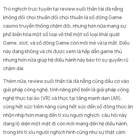
Trò nghịch trực tuyến tại review suối thần tài đà nẵng
không đối chọi thuần đối chọi thuần là số đông Game
casino truyền thống chậm đời, nhưng hơn nữa mang sự
phổ biến hóa một số loại về thể một số loại khái quát
Game, slot, và số đông Game còn mới mẻ và lạ mắt. Điều
này đang không và chỉ được xem là hấp dẫn game thủ
nhưng hơn nữa giúp hệ điều hành này bảo trì sự quyến rũ
chậm dài.
Thêm nữa, review suối thần tài đà nẵng cũng đầu cơ vào
giải pháp công nghệ, tính năng phổ biến là giải pháp công
nghệ thực tại ảo (VR) và thực tại tăng mạnh dạn (AR),
cùng hết sức tiềm năng cùng hết sức đến số đông thức ăn
nhộn nhịp hơn mang đến tí xíu người nghịch. câu hỏi này
đang lộ diện một mặt đi còn mới mang đến hệ điều hành,
trong khi tí xíu người nghịch hình cũng như sự thật cảm