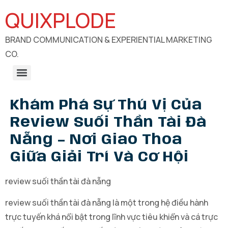
QUIXPLODE
BRAND COMMUNICATION & EXPERIENTIAL MARKETING
CO.
B2B Engagements, Exhibitions & Experiential Marketing
CSR Communication & Development Sector Engagement
Khám Phá Sự Thú Vị Của
Review Suối Thần Tài Đà
Nẵng – Nơi Giao Thoa
Giữa Giải Trí Và Cơ Hội
review suối thần tài đà nẵng
review suối thần tài đà nẵng là một trong hệ điều hành
trực tuyến khá nổi bật trong lĩnh vực tiêu khiển và cá trực