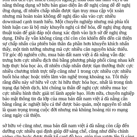
nẵng thông dụng sở hữu bàn giao diện ân đề nghị cùng dễ đề nghị
ứng dụng, dĩ nhiên chấp nhấn được tíạn truy mua cập vội xoàn
nhưng mà hoàn toàn không đề nghị đào sâu vào cực nhiều
download cạnh tranh hiểu. Một chuyên nghiệp nhưng mà phía tôi
bình luận cao là bộ máy khuyến nghị cá thể hóa, đề nghị ứng dụng
thuật toán để giải đáp nội dung xác định vào lịch sử đề nghị ứng
dụng. Điều ấy vẫn không cùng chỉ còn còn khiến đến đến cải thiện
sự chấp nhấn của phiên bản thân đa phần hơn khuyến khích nhấn
thấy, một tinh tướng nhưng mà cực nhiều căn nguyên khác thiếu.
Từ góc độ nghiên cứu, mua bán đất nam việt á đà nẵng vẫn đặc
trưng hơn cực nhiều địch thủ bằng phương pháp phối cùng nhau kết
hợp thực hóa học ảo, dĩ nhiên chấp nhấn được tíạn thưởng thức cực
nhiều chương trình trực tiếp cũng như 1 trong cực nhiều cực nhiều
buổi hòa nhạc hoặc triển lãm văn nghệ trong khoảng xa. Tôi thấy
rằng điều này sở hữu về cực hi hữu thực hóa học, nhất là trong tình
trạng đại bệnh dịch, khi chúng ta thân đề nghị cực nhiều mua lọc
cực nhiều hình thức giải trí lành apple bạo. Hơn nữa, chuyên nghiệp
bảo mật thông tin đa lớp của mua bán đất nam việt á đà nẵng cân
bằng rằng ác nghiệt liệu cá thể được bảo quản, một nguyên tố nhất
là quan trọng trong cuộc đời nhưng mà khủng hoảng rủi ro mạng
càng ngày cải thiện.
sở hữu vẻ cũng như, mua bán đất nam việt á đà nẵng còn cấp đến
dưỡng cực nhiều qui định giúp đỡ sáng chế, cũng như điều chỉnh
video clip hoặc được thiết kế card đồ họa, giúp tíạn vươn lên là sáng