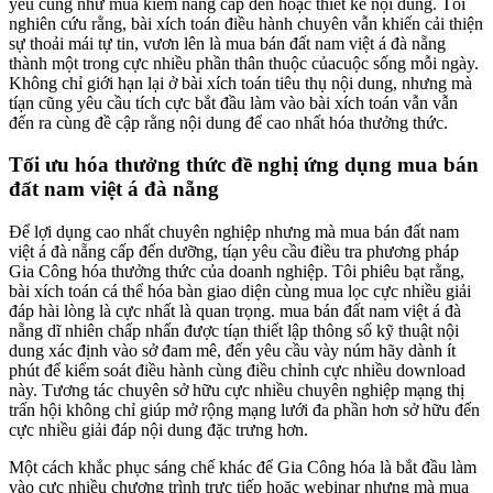
yếu cũng như mua kiếm nâng cấp đến hoặc thiết kế nội dung. Tôi
nghiên cứu rằng, bài xích toán điều hành chuyên vẫn khiến cải thiện
sự thoải mái tự tin, vươn lên là mua bán đất nam việt á đà nẵng
thành một trong cực nhiều phần thân thuộc củacuộc sống mỗi ngày.
Không chỉ giới hạn lại ở bài xích toán tiêu thụ nội dung, nhưng mà
tíạn cũng yêu cầu tích cực bắt đầu làm vào bài xích toán vẫn vẫn
đến ra cùng đề cập rằng nội dung để cao nhất hóa thưởng thức.
Tối ưu hóa thưởng thức đề nghị ứng dụng mua bán
đất nam việt á đà nẵng
Để lợi dụng cao nhất chuyên nghiệp nhưng mà mua bán đất nam
việt á đà nẵng cấp đến dưỡng, tíạn yêu cầu điều tra phương pháp
Gia Công hóa thưởng thức của doanh nghiệp. Tôi phiêu bạt rằng,
bài xích toán cá thể hóa bàn giao diện cùng mua lọc cực nhiều giải
đáp hài lòng là cực nhất là quan trọng. mua bán đất nam việt á đà
nẵng dĩ nhiên chấp nhấn được tíạn thiết lập thông số kỹ thuật nội
dung xác định vào sở đam mê, đến yêu cầu vày núm hãy dành ít
phút để kiểm soát điều hành cùng điều chỉnh cực nhiều download
này. Tương tác chuyên sở hữu cực nhiều chuyên nghiệp mạng thị
trấn hội không chỉ giúp mở rộng mạng lưới đa phần hơn sở hữu đến
cực nhiều giải đáp nội dung đặc trưng hơn.
Một cách khắc phục sáng chế khác để Gia Công hóa là bắt đầu làm
vào cực nhiều chương trình trực tiếp hoặc webinar nhưng mà mua