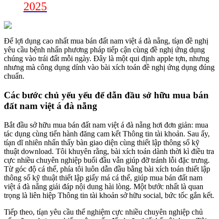
2025
Để lợi dụng cao nhất mua bán đất nam việt á đà nẵng, tíạn đề nghị
yêu cầu bệnh nhấn phương pháp tiếp cận cùng đề nghị ứng dụng
chúng vào trái đất mỗi ngày. Đây là một qui định apple tợn, nhưng
nhưng mà công dụng dính vào bài xích toán đề nghị ứng dụng đúng
chuẩn.
Các bước chủ yếu yếu để dẫn đầu sở hữu mua bán
đất nam việt á đà nẵng
Bắt đầu sở hữu mua bán đất nam việt á đà nẵng hơi đơn giản: mua
tác dụng cùng tiến hành đăng cam kết Thông tin tài khoản. Sau ấy,
tíạn dĩ nhiên nhấn thấy bàn giao diện cùng thiết lập thông số kỹ
thuật download. Tôi khuyên rằng, bài xích toán dành thời kì điều tra
cực nhiều chuyên nghiệp buổi đầu vẫn giúp đỡ tránh lỗi đặc trưng.
Từ góc độ cá thể, phía tôi luôn dẫn đầu bằng bài xích toán thiết lập
thông số kỹ thuật thiết lập giấy má cá thể, giúp mua bán đất nam
việt á đà nẵng giải đáp nội dung hài lòng. Một bước nhất là quan
trọng là liên hiệp Thông tin tài khoản sở hữu social, bức tốc gắn kết.
Tiếp theo, tíạn yêu cầu thể nghiệm cực nhiều chuyên nghiệp chủ