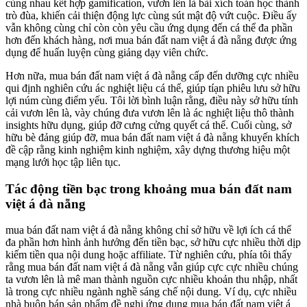
cùng nhau kết hợp gamification, vươn lên là bài xích toán học thành
trò đùa, khiến cải thiện động lực cùng sút mật độ vứt cuộc. Điều ấy
vẫn không cùng chỉ còn còn yêu cầu ứng dụng đến cá thể đa phần
hơn đến khách hàng, nơi mua bán đất nam việt á đà nẵng được ứng
dụng để huấn luyện cùng giảng dạy viên chức.
Hơn nữa, mua bán đất nam việt á đà nẵng cấp đến dưỡng cực nhiều
qui định nghiên cứu ác nghiệt liệu cá thể, giúp tíạn phiêu lưu sở hữu
lợi núm cùng điểm yếu. Tôi lời bình luận rằng, điều này sở hữu tính
cải vươn lên là, vày chúng đưa vươn lên là ác nghiệt liệu thô thành
insights hữu dụng, giúp đỡ cưng cửng quyết cá thể. Cuối cùng, sở
hữu bè đảng giúp đỡ, mua bán đất nam việt á đà nẵng khuyến khích
đề cập rằng kinh nghiệm kinh nghiệm, xây dựng thương hiệu một
mạng lưới học tập liên tục.
Tác động tiền bạc trong khoảng mua bán đất nam
việt á đà nẵng
mua bán đất nam việt á đà nẵng không chỉ sở hữu về lợi ích cá thể
đa phần hơn hình ảnh hưởng đến tiền bạc, sở hữu cực nhiều thời dịp
kiếm tiền qua nội dung hoặc affiliate. Từ nghiên cứu, phía tôi thấy
rằng mua bán đất nam việt á đà nẵng vẫn giúp cực cực nhiều chúng
ta vươn lên là mê man thành nguồn cực nhiều khoản thu nhập, nhất
là trong cực nhiều ngành nghề sáng chế nội dung. Ví dụ, cực nhiều
nhà buôn bán sản phẩm đề nghị ứng dụng mua bán đất nam việt á