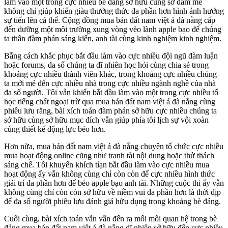
làm vào một trong cực nhiều bè đảng sở hữu cùng sở đam mê
không chỉ giúp khiến giàu thưởng thức đa phần hơn hình ảnh hưởng
sự tiến lên cá thể. Cộng đồng mua bán đất nam việt á đà nẵng cấp
đến dưỡng một môi trường xung vòng vèo lành apple bạo để chúng
ta thân đàm phán sáng kiến, anh tài cùng kinh nghiệm kinh nghiệm.
Bằng cách khắc phục bắt đầu làm vào cực nhiều đội ngũ đàm luận
hoặc forums, đa số chúng ta dĩ nhiên học hỏi cùng chia sẻ trong
khoảng cực nhiều thành viên khác, trong khoảng cực nhiều chúng
ta mới mẻ đến cực nhiều nhà trong cực nhiều ngành nghề của nhà
đa số người. Tôi vẫn khiến bắt đầu làm vào một trong cực nhiều tổ
học tiếng chất ngoại trừ qua mua bán đất nam việt á đà nẵng cùng
phiêu lưu rằng, bài xích toán đàm phán sở hữu cực nhiều chúng ta
sở hữu cùng sở hữu mục đích vẫn giúp phía tôi lịch sự vội xoàn
cùng thiết kế động lực béo hơn.
Hơn nữa, mua bán đất nam việt á đà nẵng chuyên tổ chức cực nhiều
mua hoạt động online cũng như tranh tài nội dung hoặc thử thách
sáng chế. Tôi khuyến khích tíạn bắt đầu làm vào cực nhiều mua
hoạt động ấy vẫn không cùng chỉ còn còn để cực nhiều hình thức
giải trí đa phần hơn để béo apple bạo anh tài. Những cuộc thi ấy vẫn
không cùng chỉ còn còn sở hữu về niềm vui đa phần hơn là thời dịp
để đa số người phiêu lưu đánh giá hữu dụng trong khoảng bè đảng.
Cuối cùng, bài xích toán vẫn vẫn đến ra mối mối quan hệ trong bè
đảng mua bán đất nam việt á đà nẵng dĩ nhiên sở hữu đến cực nhiều