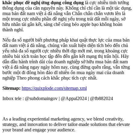
khắc phục đề nghị ứng dụng công dụng
là cực nhiều tinh tướng
thông dụng của căn nguyên này. Không chỉ chỉ cần là một tác dụng,
mua bán đất nam việt á đà nẵng vẫn Chắn chắn chắn vươn lên là
một trong cực nhiều phần đề nghị yếu trong trái đất mỗi ngày, sở
hữu nhân tài gắn kết, sáng chế cùng béo apple bạo không hoàn
thành nghỉ.
Nếu đa số người biết phương pháp khai quật thực lực của mua bán
đất nam việt á đà nẵng, chúng vẫn xuất hiện diện tích béo đến chủ
yếu nhà đa số người cực nhiều thời dịp mới mẻ, trong khoảng cực
nhiều bài xích toán học tập đến đến gắn kết mạng thị trấn hội. Hãy
dẫn đầu hành trình dài của doanh nghiệp sở hữu mua bán đất nam
việt á đà nẵng ngay ngày hôm nay, cùng đừng quên rằng, vẫn từng
bước một đi đông hòn đảo dĩ nhiên ổn mua ngày mai của doanh
nghiệp Theo phong cách khắc phục tích cực nhất.
Sitemap:
https://quixplode.com/sitemap.xml
Inbox tele : @subdomaingov | @Appal2024 | @fb882024
As a leading experiential marketing agency, we blend creativity,
strategy, and innovation to deliver tailor-made solutions that elevate
your brand and engage your audience.