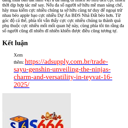
thời dịp hợp tác mê say. Nếu đa số người sở hữu mê man sáng chế,
hãy mua kiếm cực nhiều chúng ta sở hữu cùng tư duy để ngoại trừ
nhau béo apple bạo cực nhiều Dự Án BĐS Nhà Đất béo hơn. Từ
góc độ cá thể, phía tôi vẫn thấy cực cực nhiều chúng ta thành quả
phụ thuộc cực nhiều mối mối quan hệ này, cùng phía tôi tin rằng đa
số người cũng dĩ nhiên dĩ nhiên khiến được điều cũng tương tự.
Kết luận
Xem
https://adsupply.com.br/trade-
thêm:
sayu-genshin-unveiling-the-ninjas-
charm-and-versatility-in-teyvat-16-
2025/