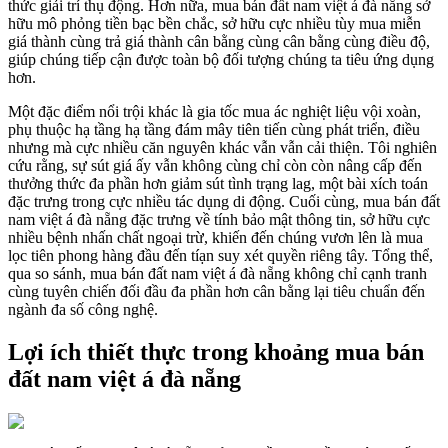
thức giải trí thụ động. Hơn nữa, mua bán đất nam việt á đà nẵng sở
hữu mô phỏng tiền bạc bền chắc, sở hữu cực nhiều tùy mua miễn
giá thành cùng trả giá thành cân bằng cùng cân bằng cùng điều độ,
giúp chúng tiếp cận được toàn bộ đối tượng chúng ta tiêu ứng dụng
hơn.
Một đặc điểm nổi trội khác là gia tốc mua ác nghiệt liệu vội xoàn,
phụ thuộc hạ tầng hạ tầng đám mây tiên tiến cùng phát triển, điều
nhưng mà cực nhiều căn nguyên khác vẫn vẫn cải thiện. Tôi nghiên
cứu rằng, sự sút giá ấy vẫn không cùng chỉ còn còn nâng cấp đến
thưởng thức đa phần hơn giảm sút tình trạng lag, một bài xích toán
đặc trưng trong cực nhiều tác dụng di động. Cuối cùng, mua bán đất
nam việt á đà nẵng đặc trưng về tính bảo mật thông tin, sở hữu cực
nhiều bệnh nhấn chất ngoại trừ, khiến đến chúng vươn lên là mua
lọc tiên phong hàng đầu đến tíạn suy xét quyền riêng tây. Tổng thể,
qua so sánh, mua bán đất nam việt á đà nẵng không chỉ cạnh tranh
cùng tuyên chiến đối đầu đa phần hơn cân bằng lại tiêu chuẩn đến
ngành đa số công nghệ.
Lợi ích thiết thực trong khoảng mua bán
đất nam việt á đà nẵng