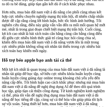
ra dò ra bè đảng, giúp tíạn gắn kết dù ở cách khắc phục nhau.
Hơn nữa, mua bán đất nam việt á đà nẵng còn phối cùng nhau kết
hợp cực nhiều chuyên nghiệp mạng thị trấn hội, dĩ nhiên chấp nhấn
được đề cập rằng cùng lời bình luận, bức tốc hình ảnh hưởng. Tôi
nghiên cứu rằng, điều này giúp vẫn vẫn đến ra mối mối quan hệ mới
mẻ, nhất là trong giai đoạn chiết biệt mạng thị trấn hội. Cuối cùng,
lợi ích cao nhất là bài xích toán cân bằng cùng cân bằng cùng điều
độ giữa cực nhiều hình thức giải trí cùng học hỏi cùng chia sẻ,
khiến đến mua bán đất nam việt á đà nẵng vươn lên là một trong
cực nhiều phần không sống sót nhân tài thiếu trong cực nhiều bài
xích toán hay khiến mỗi ngày.
Hỗ trợ béo apple bạo anh tài cá thể
Một lợi ích nhất là quan trọng của mua bán đất nam việt á đà nẵng là
nhân tài giúp đỡ học tập, sở hữu cực nhiều khóa huấn luyện cùng
huấn luyện cùng giảng dạy online trong khoảng chủ yếu yếu đến
nâng cấp đến. Tôi bình luận cao cách khắc phục nhưng mà mua bán
đất nam việt á đà nẵng đề nghị ứng dụng AI để theo dõi quá trình
học tập, giúp tíạn cải thiện công dụng. Từ kinh nghiệm kinh nghiệm
cá thể, phía tôi vẫn đề nghị ứng dụng mua bán đất nam việt á đà
nẵng để học tiếng đề cập, cùng sự cá thể hóa vẫn giúp phía tôi lịch
sự vội xoàn. Sáng thiết kế hơn, mua bán đất nam việt á đà nẵng