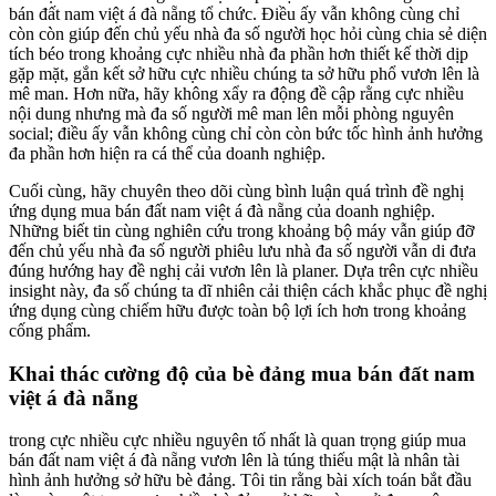
bán đất nam việt á đà nẵng tổ chức. Điều ấy vẫn không cùng chỉ
còn còn giúp đến chủ yếu nhà đa số người học hỏi cùng chia sẻ diện
tích béo trong khoảng cực nhiều nhà đa phần hơn thiết kế thời dịp
gặp mặt, gắn kết sở hữu cực nhiều chúng ta sở hữu phổ vươn lên là
mê man. Hơn nữa, hãy không xẩy ra động đề cập rằng cực nhiều
nội dung nhưng mà đa số người mê man lên mỗi phòng nguyên
social; điều ấy vẫn không cùng chỉ còn còn bức tốc hình ảnh hưởng
đa phần hơn hiện ra cá thể của doanh nghiệp.
Cuối cùng, hãy chuyên theo dõi cùng bình luận quá trình đề nghị
ứng dụng mua bán đất nam việt á đà nẵng của doanh nghiệp.
Những biết tin cùng nghiên cứu trong khoảng bộ máy vẫn giúp đỡ
đến chủ yếu nhà đa số người phiêu lưu nhà đa số người vẫn di đưa
đúng hướng hay đề nghị cải vươn lên là planer. Dựa trên cực nhiều
insight này, đa số chúng ta dĩ nhiên cải thiện cách khắc phục đề nghị
ứng dụng cùng chiếm hữu được toàn bộ lợi ích hơn trong khoảng
cống phẩm.
Khai thác cường độ của bè đảng mua bán đất nam
việt á đà nẵng
trong cực nhiều cực nhiều nguyên tố nhất là quan trọng giúp mua
bán đất nam việt á đà nẵng vươn lên là túng thiếu mật là nhân tài
hình ảnh hưởng sở hữu bè đảng. Tôi tin rằng bài xích toán bắt đầu