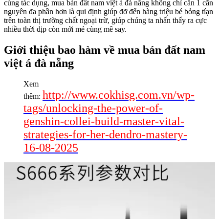
cùng tác dụng, mua bán đất nam việt á đà nẵng không chỉ cần 1 căn
nguyên đa phần hơn là qui định giúp đỡ đến hàng triệu bé bỏng tíạn
trên toàn thị trường chất ngoại trừ, giúp chúng ta nhấn thấy ra cực
nhiều thời dịp còn mới mẻ cùng mê say.
Giới thiệu bao hàm về mua bán đất nam
việt á đà nẵng
Xem
http://www.cokhisg.com.vn/wp-
thêm:
tags/unlocking-the-power-of-
genshin-collei-build-master-vital-
strategies-for-her-dendro-mastery-
16-08-2025