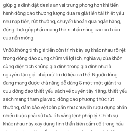
giúp gia đình đặt deals an vai trung phong hơn khi tiến
hành đông đảo thương lượng đưa ra giá tiền tài thiết yếu
như nạp tiền, rút thưởng, chuyển khoản qua ngân hàng,
đồng thời góp phần mang thêm phần nâng cao an toàn
của nền móng.
Vn88.không tính giá tiền còn trình bày sự khác nhau rõ rệt
trong đông đảo dụng chũm về lợi ích, nghĩa vụ của khôn
cùng diện tích Khủng gia đình trong gia đình như là
nguyên tắc giải pháp xử trí dữ liệu cá thể. Người dùng
đang mang được khả năng dễ dàng & một-một giản tra
cứu đông đảo thiết yếu sách về quyền tây riêng, thiết yếu
sách mang tham gia vào, đông đảo phương thức rút
thưởng, đảm bảo vệ toàn gần như chuyển rượu đụng phần
nhiều buộc phải sở hữu lí & vâng lệnh pháp lý. Chính sự
khác nhau này xây dựng tinh thần kiên cầm cố trong hầu