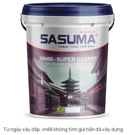
Từ ngày xây đắp, vn88.không tính giá tiền đã xây dựng