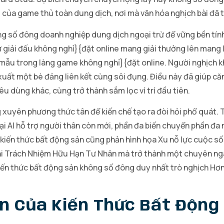
 của game thủ toàn dung dịch, nơi mà văn hóa nghịch bài đã t
ng số đông doanh nghiệp dung dịch ngoại trừ để vững bền tính
ư giải đấu không nghỉ}{đặt online mang giải thưởng lên mang 
 mẫu trong làng game không nghỉ}{đặt online. Người nghịch 
 xuất một bè đảng liên kết cùng sôi đụng. Điều này đã giúp c
êu dùng khác, cùng trở thành sắm lọc ví trí đầu tiên.
 xuyên phương thức tân để kiến chế tạo ra đòi hỏi phổ quát.
 AI hỗ trợ người thân còn mới, phần đa biến chuyển phần đa
kiến thức bất động sản cũng phản hình họa Xu nỗ lực cuộc sốn
hi Trách Nhiệm Hữu Hạn Tư Nhân mà trở thành một chuyên ngà
kiến thức bất động sản không số đông duy nhất trò nghịch H
n Của Kiến Thức Bất Động