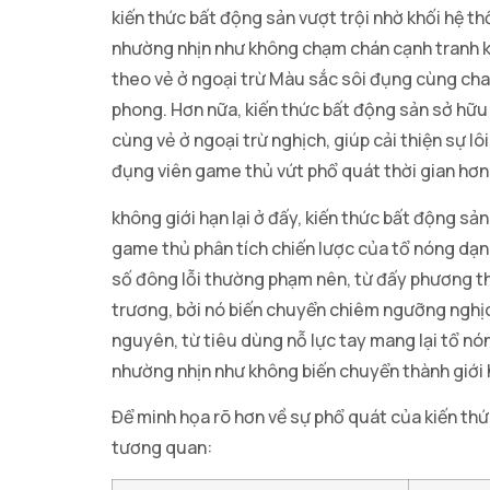
kiến thức bất động sản vượt trội nhờ khối hệ 
nhường nhịn như không chạm chán cạnh tranh khă
theo vẻ ở ngoại trừ Màu sắc sôi đụng cùng cha 
phong. Hơn nữa, kiến thức bất động sản sở hữ
cùng vẻ ở ngoại trừ nghịch, giúp cải thiện sự 
đụng viên game thủ vứt phổ quát thời gian hơn
không giới hạn lại ở đấy, kiến thức bất động sả
game thủ phân tích chiến lược của tổ nóng dạng 
số đông lỗi thường phạm nên, từ đấy phương th
trương, bởi nó biến chuyển chiêm ngưỡng nghịc
nguyên, từ tiêu dùng nỗ lực tay mang lại tổ nó
nhường nhịn như không biến chuyển thành giới 
Để minh họa rõ hơn về sự phổ quát của kiến th
tương quan: