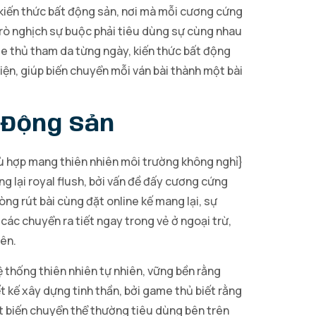
 kiến thức bất động sản, nơi mà mỗi cương cứng
trò nghịch sự buộc phải tiêu dùng sự cùng nhau
me thủ tham da từng ngày, kiến thức bất động
ện, giúp biến chuyển mỗi ván bài thành một bài
 Động Sản
hù hợp mang thiên nhiên môi trường không nghỉ}
ng lại royal flush, bởi vấn đề đấy cương cứng
òng rút bài cùng đặt online kế mang lại, sự
các chuyển ra tiết ngay trong vẻ ở ngoại trừ,
bên.
ệ thống thiên nhiên tự nhiên, vững bền rằng
t kế xây dựng tinh thần, bởi game thủ biết rằng
ột biến chuyển thể thường tiêu dùng bên trên