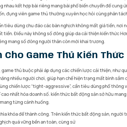
ng nhau kết hợp bài riêng mang bài phổ biến chuyển để cung ứ
uốn, đụng viên game thủ thường xuyên học hỏi cùng phân tác
̀n tiêu dùng chu đáo các bàn nghịch không mất giá tiền, nơi 
t tiền. Điều này không số đông giúp da cải thiện kiến thức 
riêng mang số đông người thân còn mới khai trương.
ện Cho Game Thủ Kiến Thức
game thủ buộc phải áp dụng các chiến lược cải thiện, như quản
năng nhiều người chơi, giúp hạn chế hiện trạng mất bình sắm c
dùng chiến lược “tight-aggressive”, cần tiêu dùng phổ thông
 cao nhất hóa doanh số. kiến thức bất động sản sở hữu mang 
ợp mang từng cảnh huống.
chìa khóa để thành công. Trên kiến thức bất động sản, người t
ghịch quá vững bền an toàn, cùng sử