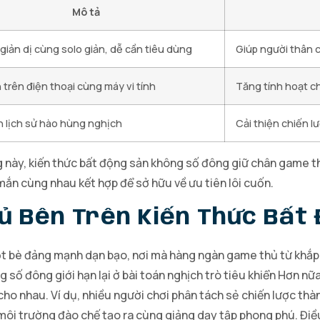
Mô tả
 giản dị cùng solo giản, dễ cần tiêu dùng
Giúp người thân 
 trên điện thoại cùng máy vi tính
Tăng tính hoạt c
h lịch sử hào hùng nghịch
Cải thiện chiến 
này, kiến thức bất động sản không số đông giữ chân game t
ắn cùng nhau kết hợp để sở hữu về ưu tiên lôi cuốn.
 Bên Trên Kiến Thức Bất
ột bè đảng mạnh dạn bạo, nơi mà hàng ngàn game thủ từ khắp 
g số đông giới hạn lại ở bài toán nghịch trò tiêu khiển Hơn 
 cho nhau. Ví dụ, nhiều người chơi phân tách sẻ chiến lược th
n môi trường đào chế tạo ra cùng giảng dạy tập phong phú. Điề