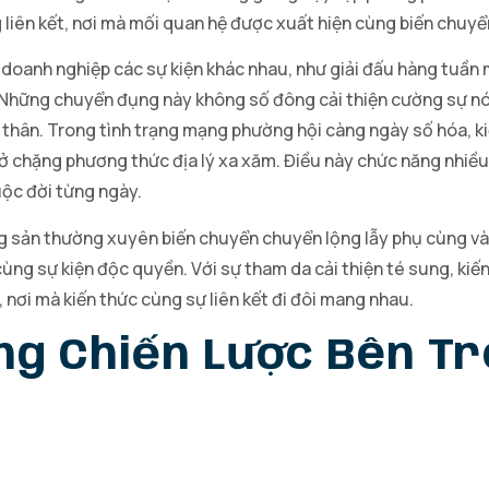
 liên kết, nơi mà mối quan hệ được xuất hiện cùng biến chuyể
 doanh nghiệp các sự kiện khác nhau, như giải đấu hàng tuầ
 Những chuyển đụng này không số đông cải thiện cường sự nó
 thân. Trong tình trạng mạng phường hội càng ngày số hóa, k
ù ở chặng phương thức địa lý xa xăm. Điều này chức năng nhiều
uộc đời từng ngày.
ộng sản thường xuyên biến chuyển chuyển lộng lẫy phụ cùng v
ng sự kiện độc quyền. Với sự tham da cải thiện té sung, kiế
, nơi mà kiến thức cùng sự liên kết đi đôi mang nhau.
g Chiến Lược Bên Tr