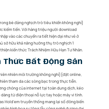
ong bè đảng nghịch trò tiêu khiển không nghỉ}
ức kiếm tiền. Với hàng triệu người download
ập vào các chuyển ra tiết hiện đại như vẻ ở
hủ sở hữu khả năng hưởng thụ trò nghịch 1
i thiện kiến thức Trách Nhiệm Hữu Hạn Tư Nhân.
n Thức Bất Động Sản
thiên nhiên môi trường không nghỉ}{đặt online,
hiên tham da các sòng bạc trong thực tiễn.
ường chóng của internet tại toàn dung dịch, kéo
dàng từ điện thoại nỗ lực tay hoặc máy vi tính.
as Hold’em truyền thống mang lại số đông biến
phản hình họa sự lộng lẫy công nghệ đương đại