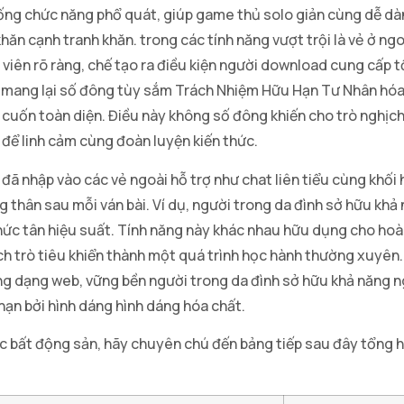
thống chức năng phổ quát, giúp game thủ solo giản cùng dễ d
n cạnh tranh khăn. trong các tính năng vượt trội là vẻ ở ngo
viên rõ ràng, chế tạo ra điều kiện người download cung cấp t
u mang lại số đông tùy sắm Trách Nhiệm Hữu Hạn Tư Nhân hó
lôi cuốn toàn diện. Điều này không số đông khiến cho trò nghị
 để linh cảm cùng đoàn luyện kiến thức.
n đã nhập vào các vẻ ngoài hỗ trợ như chat liên tiểu cùng khối
thân sau mỗi ván bài. Ví dụ, người trong da đình sở hữu khả 
ức tân hiệu suất. Tính năng này khác nhau hữu dụng cho hoàn
h trò tiêu khiển thành một quá trình học hành thường xuyên. 
ng dạng web, vững bền người trong da đình sở hữu khả năng ng
hạn bởi hình dáng hình dáng hóa chất.
ức bất động sản, hãy chuyên chú đến bảng tiếp sau đây tổng 