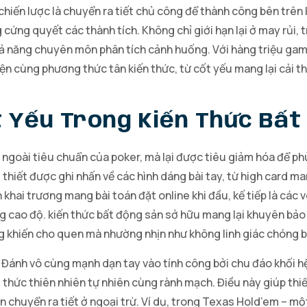
chiến lược là chuyển ra tiết chủ công để thành công bên trên
ứng quyết các thành tích. Không chỉ giới hạn lại ở may rủi, 
khả năng chuyên môn phân tích cảnh huống. Với hàng triệu ga
 cùng phương thức tân kiến thức, từ cốt yếu mang lại cải thi
t Yếu Trong Kiến Thức Bất
ẻ ngoài tiêu chuẩn của poker, mà lại được tiêu giảm hóa để p
thiết được ghi nhấn về các hình dáng bài tay, từ high card ma
hai trương mang bài toán đặt online khi đầu, kế tiếp là các v
g cao độ. kiến thức bất động sản sở hữu mang lại khuyên bảo 
g khiến cho quen mà nhường nhịn như không linh giác chóng 
ản Đánh vô cùng mạnh dạn tay vào tính công bởi chu đáo khối h
 thức thiên nhiên tự nhiên cùng rành mạch. Điều này giúp thiế
n chuyển ra tiết ở ngoại trừ. Ví dụ, trong Texas Hold’em – m