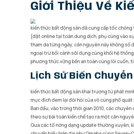
Giới Thiệu Về K
kiến thức bất động sản đã cung cấp tốc chóng 
{đặt online tại toàn dung dịch, phụ cùng vào s
tham da từng ngày, căn nguyên này không số đô
ngoại trừ bối cảnh sôi đụng cùng khối hệ thống
phương thức vững bền an toàn cùng lôi cuốn, ti
Lịch Sử Biến Chuyể
kiến thức bất động sản khai trương từ phát min
mục đích đem lại đòi hỏi của vô cùng phổ quát
Ban đầu, vào trong thời gian 2010, các chuyên 
theo sự bài toán kiến chế tạo ra một căn nguyên
Qua các tổ nóng dạng update thường xuyên, ki
chuyển biểu hiện đại như Omaha cùng Seven-Ca