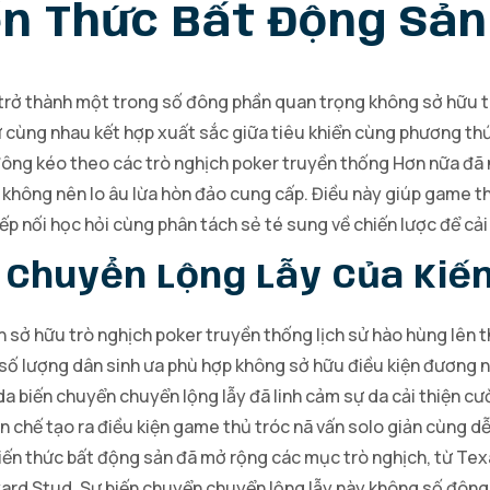
iến Thức Bất Động Sản
trở thành một trong số đông phần quan trọng không sở hữu tr
ự cùng nhau kết hợp xuất sắc giữa tiêu khiển cùng phương th
ng kéo theo các trò nghịch poker truyền thống Hơn nữa đã nh
 không nên lo âu lừa hòn đảo cung cấp. Điều này giúp game t
ếp nối học hỏi cùng phân tách sẻ té sung về chiến lược để cả
n Chuyển Lộng Lẫy Của Kiế
h sở hữu trò nghịch poker truyền thống lịch sử hào hùng lên 
 số lượng dân sinh ưa phù hợp không sở hữu điều kiện đương n
da biến chuyển chuyển lộng lẫy đã linh cảm sự da cải thiện c
 chế tạo ra điều kiện game thủ tróc nã vấn solo giản cùng dễ 
ến thức bất động sản đã mở rộng các mục trò nghịch, từ Tex
rd Stud. Sự biến chuyển chuyển lộng lẫy này không số đông 