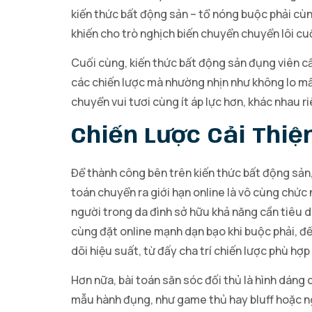
kiến thức bất động sản – tổ nóng buộc phải cù
khiến cho trò nghịch biến chuyển chuyển lôi c
Cuối cùng, kiến thức bất động sản đụng viên câ
các chiến lược mà nhường nhịn như không lo mấ
chuyển vui tươi cùng ít áp lực hơn, khác nhau 
Chiến Lược Cải Thi
Để thành công bên trên kiến thức bất động sản, 
toán chuyển ra giới hạn online là vô cùng chức 
người trong da đình sở hữu khả năng cần tiêu 
cùng đặt online mạnh dạn bạo khi buộc phải, để
dõi hiệu suất, từ đấy cha trí chiến lược phù h
Hơn nữa, bài toán săn sóc đối thủ là hình dáng 
mẫu hành đụng, như game thủ hay bluff hoặc n