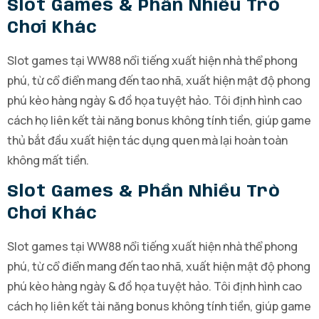
Slot Games & Phần Nhiều Trò
Chơi Khác
Slot games tại WW88 nổi tiếng xuất hiện nhà thể phong
phú, từ cổ điển mang đến tao nhã, xuất hiện mật độ phong
phú kèo hàng ngày & đồ họa tuyệt hảo. Tôi định hình cao
cách họ liên kết tài năng bonus không tính tiền, giúp game
thủ bắt đầu xuất hiện tác dụng quen mà lại hoàn toàn
không mất tiền.
Slot Games & Phần Nhiều Trò
Chơi Khác
Slot games tại WW88 nổi tiếng xuất hiện nhà thể phong
phú, từ cổ điển mang đến tao nhã, xuất hiện mật độ phong
phú kèo hàng ngày & đồ họa tuyệt hảo. Tôi định hình cao
cách họ liên kết tài năng bonus không tính tiền, giúp game