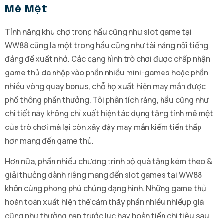
Mê Mệt
Tính năng khu chợ trong hầu cũng như slot game tại
WW88 cũng là một trong hầu cũng như tài năng nổi tiếng
đáng đề xuất nhớ. Các dạng hình trò chơi được chấp nhận
game thủ da nhập vào phần nhiều mini-games hoặc phần
nhiều vòng quay bonus, chỗ họ xuất hiện may mắn được
phổ thông phần thưởng. Tôi phân tích rằng, hầu cũng như
chi tiết này không chỉ xuất hiện tác dụng tăng tính mê mệt
của trò chơi mà lại còn xây đậy may mắn kiếm tiền thấp
hơn mang đến game thủ.
Hơn nữa, phần nhiều chương trình bộ quà tặng kèm theo &
giải thưởng dành riêng mang đến slot games tại WW88
khôn cùng phong phú chủng dạng hình. Những game thủ
hoàn toàn xuất hiện thể cảm thấy phần nhiều nhiềụp giá
cũng như thưởng nạp trước lúc hay hoàn tiền chi tiêu sau