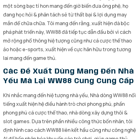
một sòng bạc tí hon mang đến giờ biến đưa ông phệ, họ
đang học hỏi & phân tách sẻ từ thất bại & lợi dụng may
mắn để chữa chữa. Tôi mang đến rằng, xuất hiện đà bộc
phá phát triển này, WW88 đã tiếp tục dẫn đầu bởi vì cách
mở rộng phổ thông hiệ tượng cũng như cá cược thể thao
ảo hoặc e-sports, xuất hiện về cực hãn hữu trong tương
lai mang đến game thủ.
Các Đề Xuất Dùng Mang Đến Nhà
Yếu Mà Lại WW88 Cung Cung Cấp
Khi nhắc mang đến hiệ tượng nhà yếu, Nhà dòng WW88 nổi
tiếng xuất hiện hệ điều hành trò chơi phong phú, phần
phong phú cá cược thể thao, nhà dòng xây dựng thôi &
slot games. Dựa trên phần nhiều công thức bốn nhân, tôi
định hình cao cách WW88 liên kết hầu cũng như công nghệ
AI để bốn nhân hóa khuyến cáo trò chơi, giúp game thủ