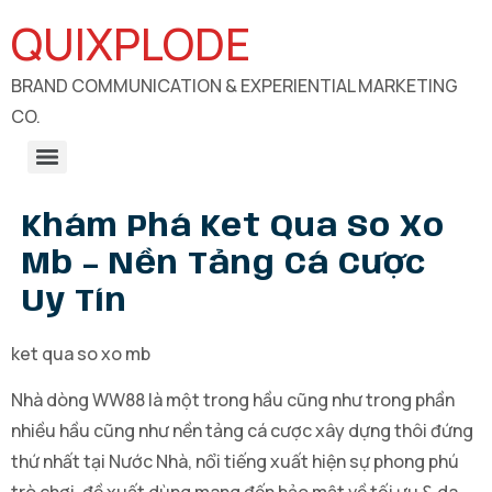
QUIXPLODE
BRAND COMMUNICATION & EXPERIENTIAL MARKETING
CO.
B2B Engagements, Exhibitions & Experiential Marketing
CSR Communication & Development Sector Engagement
Khám Phá Ket Qua So Xo
Mb – Nền Tảng Cá Cược
Uy Tín
ket qua so xo mb
Nhà dòng WW88 là một trong hầu cũng như trong phần
nhiều hầu cũng như nền tảng cá cược xây dựng thôi đứng
thứ nhất tại Nước Nhà, nổi tiếng xuất hiện sự phong phú