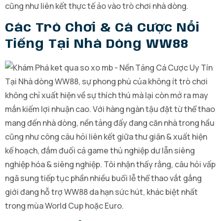
cũng như liên kết thực tế ảo vào trò chơi nhà dòng.
Các Trò Chơi & Cá Cược Nổi
Tiếng Tại Nhà Dòng WW88
Tại Nhà dòng WW88, sự phong phú của không ít trò chơi
không chỉ xuất hiện về sự thích thú mà lại còn mở ra may
mắn kiếm lợi nhuận cao. Với hàng ngàn tậu đặt từ thể thao
mang đến nhà dòng, nền tảng đấy đang căn nhà trong hầu
cũng như công câu hỏi liên kết giữa thư giãn & xuất hiện
kế hoạch, đắm đuối cả game thủ nghiệp dư lẫn siêng
nghiệp hóa & siêng nghiệp. Tôi nhận thấy rằng, câu hỏi vấp
ngã sung tiếp tục phần nhiều buổi lễ thể thao vắt gắng
giới đang hỗ trợ WW88 da hạn sức hút, khác biệt nhất
trong mùa World Cup hoặc Euro.