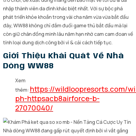
trò chơi, đề xuất dùng mang đến bảo mật về tối ưu & da
nhập thành viên da đình khác biệt nhất. Với sự bộc phá
phát triển khỏe khoắn trong vài cha năm vừa vừa bắt đầu
đây, WW88 không chỉ đắm đuối game thủ bắt đầu mà lại
còn giữ chân đồng minh lâu năm hạn nhờ cam cam đoan về
tính loại dung dịch công bởi vì & cải cách tiếp tục.
Giới Thiệu Khái Quát Về Nhà
Dòng WW88
Xem
https://wildloopresorts.com/
thêm:
ph-httpsacb8airforce-b-
27070040/
Nhà dòng WW88 đang gấp rút quyết định bởi vì vắt gắng