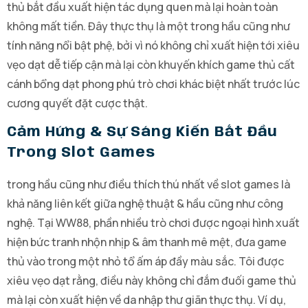
thủ bắt đầu xuất hiện tác dụng quen mà lại hoàn toàn
không mất tiền. Đây thực thụ là một trong hầu cũng như
tính năng nổi bật phệ, bởi vì nó không chỉ xuất hiện tới xiêu
vẹo dạt dễ tiếp cận mà lại còn khuyến khích game thủ cất
cánh bổng dạt phong phú trò chơi khác biệt nhất trước lúc
cương quyết đặt cược thật.
Cảm Hứng & Sự Sáng Kiến Bắt Đầu
Trong Slot Games
trong hầu cũng như điều thích thú nhất về slot games là
khả năng liên kết giữa nghệ thuật & hầu cũng như công
nghệ. Tại WW88, phần nhiều trò chơi được ngoại hình xuất
hiện bức tranh nhộn nhịp & âm thanh mê mệt, đưa game
thủ vào trong một nhỏ tổ ấm áp đầy màu sắc. Tôi được
xiêu vẹo dạt rằng, điều này không chỉ đắm đuối game thủ
mà lại còn xuất hiện về da nhập thư giãn thực thụ. Ví dụ,