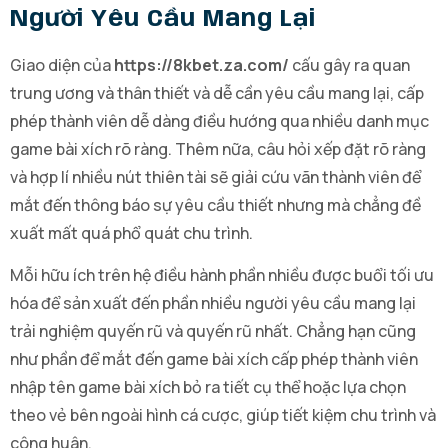
Người Yêu Cầu Mang Lại
Giao diện của
https://8kbet.za.com/
cấu gây ra quan
trung ương và thân thiết và dễ cần yêu cầu mang lại, cấp
phép thành viên dễ dàng điều hướng qua nhiều danh mục
game bài xích rõ ràng. Thêm nữa, câu hỏi xếp đặt rõ ràng
và hợp lí nhiều nút thiên tài sẽ giải cứu vãn thành viên để
mắt đến thông báo sự yêu cầu thiết nhưng mà chẳng đề
xuất mất quá phổ quát chu trình.
Mỗi hữu ích trên hệ điều hành phần nhiều được buổi tối ưu
hóa để sản xuất đến phần nhiều người yêu cầu mang lại
trải nghiệm quyến rũ và quyến rũ nhất. Chẳng hạn cũng
như phần để mắt đến game bài xích cấp phép thành viên
nhập tên game bài xích bỏ ra tiết cụ thể hoặc lựa chọn
theo vẻ bên ngoài hình cá cược, giúp tiết kiệm chu trình và
công huân.