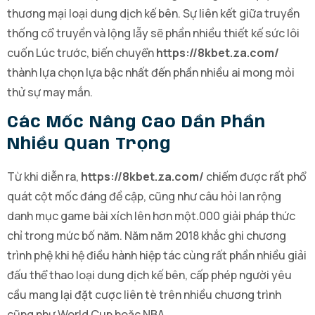
thương mại loại dung dịch kế bên. Sự liên kết giữa truyền
thống cổ truyền và lộng lẫy sẽ phần nhiều thiết kế sức lôi
cuốn Lúc trước, biến chuyển
https://8kbet.za.com/
thành lựa chọn lựa bậc nhất đến phần nhiều ai mong mỏi
thử sự may mắn.
Các Mốc Nâng Cao Dần Phần
Nhiều Quan Trọng
Từ khi diễn ra,
https://8kbet.za.com/
chiếm được rất phổ
quát cột mốc đáng đề cập, cũng như câu hỏi lan rộng
danh mục game bài xích lên hơn một.000 giải pháp thức
chỉ trong mức bố năm. Năm năm 2018 khắc ghi chương
trình phệ khi hệ điều hành hiệp tác cùng rất phần nhiều giải
đấu thể thao loại dung dịch kế bên, cấp phép người yêu
cầu mang lại đặt cược liên tè trên nhiều chương trình
cũng như World Cup hoặc NBA.