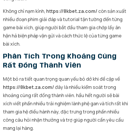
Không chỉ nạm kỉnh,
https://8kbet.za.com/
còn sản xuất
nhiều đoạn phim giải đáp và tutorial tận tường đến từng
game bài xích, giúp người bắt đầu tham gia chớp lấy ân
hận hả biện pháp vận gửi và cách thức lệ của từng game
bài xích.
Phân Tích Trong Khoảng Cùng
Rất Đồng Thành Viên
Một bỏ ra tiết quan trọng quan yếu bỏ dở khi đề cập về
https://8kbet.za.com/
đây là nhiều kiểm soát trong
khoảng cùng rất đồng thành viên. hầu hết người sẽ bài
xích viết phần nhiều trải nghiệm lành phệ gan và tích rất khi
tham gia hệ điều hành này, đặc trưng trong phần nhiều
công câu hỏi nhận thưởng và trợ giúp người cần yêu cầu
mang lại hàng.