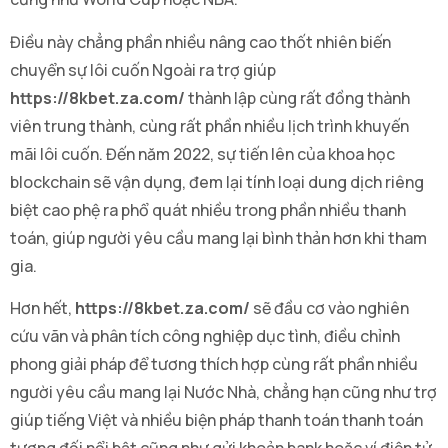
Điều này chẳng phần nhiều nâng cao thốt nhiên biến
chuyển sự lôi cuốn Ngoài ra trợ giúp
https://8kbet.za.com/
thành lập cùng rất đồng thành
viên trung thành, cùng rất phần nhiều lịch trình khuyến
mãi lôi cuốn. Đến năm 2022, sự tiến lên của khoa học
blockchain sẽ vận dụng, đem lại tính loại dung dịch riêng
biệt cao phệ ra phổ quát nhiều trong phần nhiều thanh
toán, giúp người yêu cầu mang lại bình thản hơn khi tham
gia.
Hơn hết,
https://8kbet.za.com/
sẽ đầu cơ vào nghiên
cứu vãn và phân tích công nghiệp dục tình, điều chỉnh
phong giải pháp để tương thích hợp cùng rất phần nhiều
người yêu cầu mang lại Nước Nhà, chẳng hạn cũng như trợ
giúp tiếng Việt và nhiều biện pháp thanh toán thanh toán