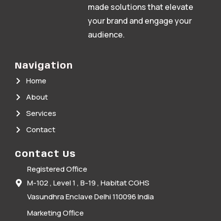
made solutions that elevate
your brand and engage your
audience.
Navigation
Home
About
Services
Contact
Contact Us
Registered Office
M-102 , Level 1 , B-19 , Habitat CGHS
Vasundhra Enclave Delhi 110096 India
Marketing Office