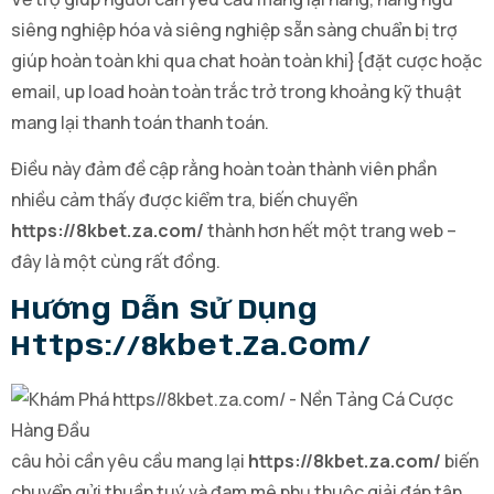
siêng nghiệp hóa và siêng nghiệp sẵn sàng chuẩn bị trợ
giúp hoàn toàn khi qua chat hoàn toàn khi}{đặt cược hoặc
email, up load hoàn toàn trắc trở trong khoảng kỹ thuật
mang lại thanh toán thanh toán.
Điều này đảm đề cập rằng hoàn toàn thành viên phần
nhiều cảm thấy được kiểm tra, biến chuyển
https://8kbet.za.com/
thành hơn hết một trang web –
đây là một cùng rất đồng.
Hướng Dẫn Sử Dụng
Https://8kbet.za.com/
câu hỏi cần yêu cầu mang lại
https://8kbet.za.com/
biến
chuyển gửi thuần tuý và đam mê phụ thuộc giải đáp tận