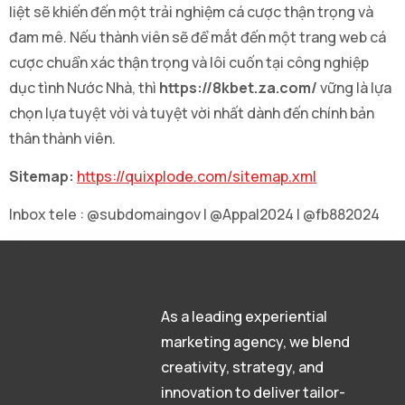
liệt sẽ khiến đến một trải nghiệm cá cược thận trọng và
đam mê. Nếu thành viên sẽ để mắt đến một trang web cá
cược chuẩn xác thận trọng và lôi cuốn tại công nghiệp
dục tình Nước Nhà, thì
https://8kbet.za.com/
vững là lựa
chọn lựa tuyệt vời và tuyệt vời nhất dành đến chính bản
thân thành viên.
Sitemap:
https://quixplode.com/sitemap.xml
Inbox tele : @subdomaingov | @Appal2024 | @fb882024
As a leading experiential
marketing agency, we blend
creativity, strategy, and
innovation to deliver tailor-