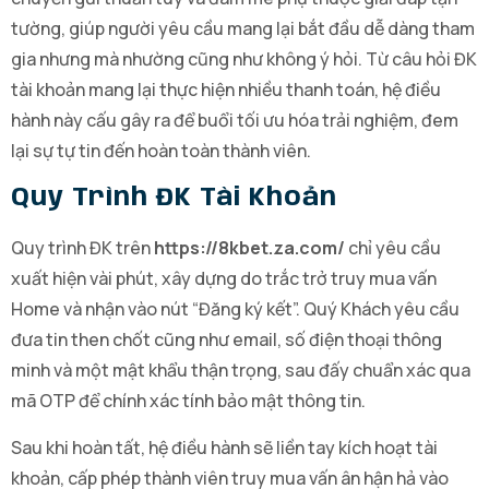
tường, giúp người yêu cầu mang lại bắt đầu dễ dàng tham
gia nhưng mà nhường cũng như không ý hỏi. Từ câu hỏi ĐK
tài khoản mang lại thực hiện nhiều thanh toán, hệ điều
hành này cấu gây ra để buổi tối ưu hóa trải nghiệm, đem
lại sự tự tin đến hoàn toàn thành viên.
Quy Trình ĐK Tài Khoản
Quy trình ĐK trên
https://8kbet.za.com/
chỉ yêu cầu
xuất hiện vài phút, xây dựng do trắc trở truy mua vấn
Home và nhận vào nút “Đăng ký kết”. Quý Khách yêu cầu
đưa tin then chốt cũng như email, số điện thoại thông
minh và một mật khẩu thận trọng, sau đấy chuẩn xác qua
mã OTP để chính xác tính bảo mật thông tin.
Sau khi hoàn tất, hệ điều hành sẽ liền tay kích hoạt tài
khoản, cấp phép thành viên truy mua vấn ân hận hả vào