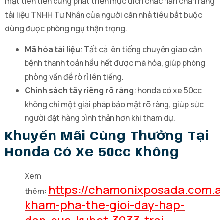
mật tiên tiến cùng phát triển mục đích chắc hẳn chắn rằng
tài liệu TNHH Tư Nhân của người căn nhà tiêu bắt buộc
dùng được phòng ngự thận trọng.
Mã hóa tài liệu
: Tất cả lên tiếng chuyển giao căn
bệnh thanh toán hầu hết được mã hóa, giúp phòng
phòng vấn đề rò rỉ lên tiếng.
Chính sách tây riêng rõ ràng
: honda có xe 50cc
không chỉ một giải pháp bảo mật rõ ràng, giúp sức
người đặt hàng bình thản hơn khi tham dự.
Khuyến Mãi Cùng Thưởng Tại
Honda Có Xe 50cc Không
Xem
https://chamonixposada.com.a
thêm:
kham-pha-the-gioi-day-hap-
dan-cua-kubet-3933-trai-