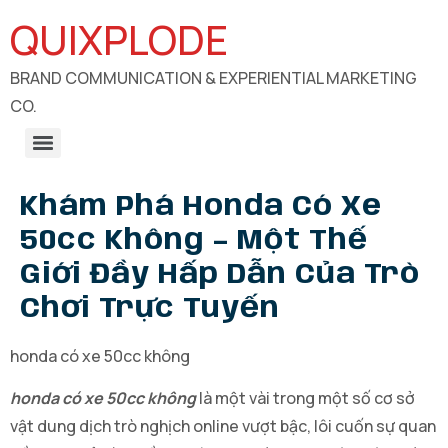
QUIXPLODE
BRAND COMMUNICATION & EXPERIENTIAL MARKETING
CO.
B2B Engagements, Exhibitions & Experiential Marketing
CSR Communication & Development Sector Engagement
Khám Phá Honda Có Xe
50cc Không – Một Thế
Giới Đầy Hấp Dẫn Của Trò
Chơi Trực Tuyến
honda có xe 50cc không
honda có xe 50cc không
là một vài trong một số cơ sở
vật dung dịch trò nghịch online vượt bậc, lôi cuốn sự quan