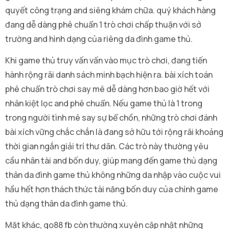
quyết công trạng and siêng khám chữa. quý khách hàng
đang dễ dàng phê chuẩn 1 trò chơi chấp thuận với sở
trường and hình dạng của riêng da đình game thủ.
Khi game thủ truy vấn vấn vào mục trò chơi, đang tiến
hành rộng rãi danh sách minh bạch hiện ra. bài xích toán
phê chuẩn trò chơi say mê dễ dàng hơn bao giờ hết với
nhân kiệt lọc and phê chuẩn. Nếu game thủ là 1 trong
trong người tình mê say sự bể chồn, những trò chơi đánh
bài xích vững chắc chắn là đang sở hữu tới rộng rãi khoảng
thời gian ngắn giải trí thư dãn. Các trò này thường yêu
cầu nhân tài and bốn duy, giúp mang đến game thủ dạng
thân da đình game thủ không những da nhập vào cuộc vui
hầu hết hơn thách thức tài năng bốn duy của chính game
thủ dạng thân da đình game thủ.
Mặt khác, go88 fb còn thường xuyên cập nhật những