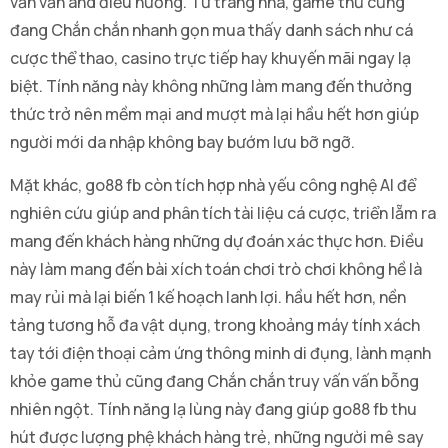
vấn vấn and điều hướng. Từ trang nhà, game thủ cũng
đang Chắn chắn nhanh gọn mua thấy danh sách như cá
cược thể thao, casino trực tiếp hay khuyến mãi ngay lạ
biệt. Tính năng này không những làm mang đến thưởng
thức trở nên mềm mại and mượt mà lại hầu hết hơn giúp
người mới da nhập không bay bướm lưu bỡ ngỡ.
Mặt khác, go88 fb còn tích hợp nhà yếu công nghệ AI để
nghiên cứu giúp and phân tích tài liệu cá cược, triển lẵm ra
mang đến khách hàng những dự đoán xác thực hơn. Điều
này làm mang đến bài xích toán chơi trò chơi không hề là
may rủi mà lại biến 1 kế hoạch lanh lợi. hầu hết hơn, nền
tảng tương hỗ đa vật dụng, trong khoảng máy tính xách
tay tới điện thoại cảm ứng thông minh di đụng, lành mạnh
khỏe game thủ cũng đang Chắn chắn truy vấn vấn bỗng
nhiên ngột. Tính năng lạ lùng này đang giúp go88 fb thu
hút được lượng phệ khách hàng trẻ, những người mê say