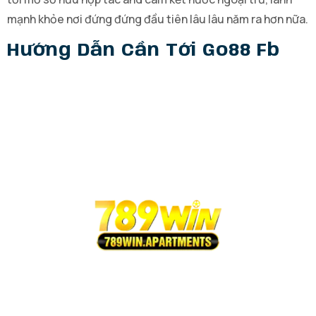
mạnh khỏe nơi đứng đứng đầu tiên lâu lâu năm ra hơn nữa.
Hướng Dẫn Cần Tới Go88 Fb