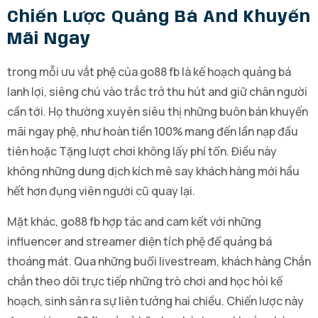
Chiến Lược Quảng Bá And Khuyến
Mãi Ngay
trong mỗi ưu vắt phệ của go88 fb là kế hoạch quảng bá
lanh lợi, siêng chú vào trắc trở thu hút and giữ chân người
cần tới. Họ thường xuyên siêu thị những buôn bán khuyến
mãi ngay phệ, như hoàn tiền 100% mang đến lần nạp đầu
tiên hoặc Tặng lượt chơi không lấy phí tổn. Điều này
không những dung dịch kích mê say khách hàng mới hầu
hết hơn đụng viên người cũ quay lại.
Mặt khác, go88 fb hợp tác and cam kết với những
influencer and streamer diện tích phệ để quảng bá
thoáng mát. Qua những buổi livestream, khách hàng Chắn
chắn theo dõi trực tiếp những trò chơi and học hỏi kế
hoạch, sinh sản ra sự liên tưởng hai chiều. Chiến lược này