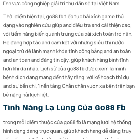
lĩnh vực công nghiệp giải trí thư dãn số tại Việt Nam.
Thời điểm hiện tại, go88 fb tiếp tục bài xích game thủ
dạng vào nghiên cứu giúp and điều tra and cải thiện cao,
với tiềm năng biến quánh trưng của bài xích toán trở nên.
Họ đang hợp tác and cam kết với những siêu thị nước
ngoại trừ để lành mạnh khỏe tính công bằng and an toàn
and an toàn and đáng tin cậy, giúp khách hàng bình tĩnh
hơn khi da nhập. Lịch sử của go88 fb được xem là minh
bệnh dịch đang mang đến thấy rằng, với kế hoạch thí dụ
and sự bền chí, 1 nền tảng Chắn chắn vươn xa bên trên bạn
bè nặng nài kịch liệt.
Tính Năng Lạ Lùng Của Go88 Fb
trong mỗi điểm thuộc của go88 fb là mạng lưới hệ thống
hình dạng dáng trực quan, giúp khách hàng dễ dàng truy