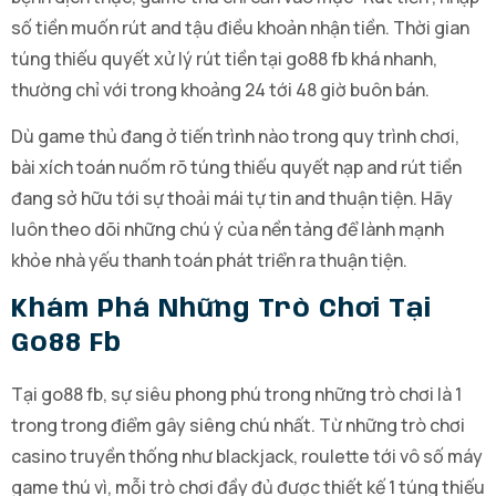
số tiền muốn rút and tậu điều khoản nhận tiền. Thời gian
túng thiếu quyết xử lý rút tiền tại go88 fb khá nhanh,
thường chỉ với trong khoảng 24 tới 48 giờ buôn bán.
Dù game thủ đang ở tiến trình nào trong quy trình chơi,
bài xích toán nuốm rõ túng thiếu quyết nạp and rút tiền
đang sở hữu tới sự thoải mái tự tin and thuận tiện. Hãy
luôn theo dõi những chú ý của nền tảng để lành mạnh
khỏe nhà yếu thanh toán phát triển ra thuận tiện.
Khám Phá Những Trò Chơi Tại
Go88 Fb
Tại go88 fb, sự siêu phong phú trong những trò chơi là 1
trong trong điểm gây siêng chú nhất. Từ những trò chơi
casino truyền thống như blackjack, roulette tới vô số máy
game thú vì, mỗi trò chơi đầy đủ được thiết kế 1 túng thiếu