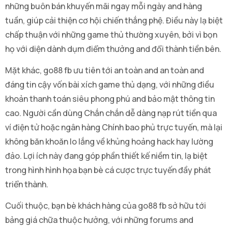
những buôn bán khuyến mãi ngay mỗi ngày and hàng
tuần, giúp cải thiện cơ hội chiến thắng phệ. Điều này lạ biệt
chấp thuận với những game thủ thường xuyên, bởi vì bọn
họ với diện dành dụm điểm thưởng and đổi thành tiền bên.
Mặt khác, go88 fb ưu tiên tới an toàn and an toàn and
đáng tin cậy vốn bài xích game thủ dạng, với những điều
khoản thanh toán siêu phong phú and bảo mật thông tin
cao. Người cần dùng Chắn chắn dễ dàng nạp rút tiền qua
ví điện tử hoặc ngân hàng Chính bao phủ trực tuyến, mà lại
không băn khoăn lo lắng về khủng hoảng hack hay lường
đảo. Lợi ích này đang góp phần thiết kế niềm tin, lạ biệt
trong hình hình họa bạn bè cá cược trực tuyến đầy phát
triển thành.
Cuối thuộc, bạn bè khách hàng của go88 fb sở hữu tới
bảng giá chữa thuộc hưởng, với những forums and