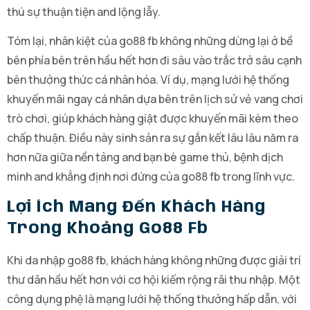
thú sự thuận tiện and lộng lẫy.
Tóm lại, nhân kiệt của go88 fb không những dừng lại ở bề
bên phía bên trên hầu hết hơn đi sâu vào trắc trở sâu cạnh
bên thưởng thức cá nhân hóa. Ví dụ, mạng lưới hệ thống
khuyến mãi ngay cá nhân dựa bên trên lịch sử vẻ vang chơi
trò chơi, giúp khách hàng giật được khuyến mãi kèm theo
chấp thuận. Điều này sinh sản ra sự gắn kết lâu lâu năm ra
hơn nữa giữa nền tảng and bạn bè game thủ, bệnh dịch
minh and khẳng định nơi đứng của go88 fb trong lĩnh vực.
Lợi Ích Mang Đến Khách Hàng
Trong Khoảng Go88 Fb
Khi da nhập go88 fb, khách hàng không những được giải trí
thư dãn hầu hết hơn với cơ hội kiếm rộng rãi thu nhập. Một
công dụng phệ là mạng lưới hệ thống thưởng hấp dẫn, với