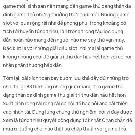
game mới, sinh sản nên mang đến game thủ dạng thân da
đình game thủ những thưởng thức tươi mới. Những game
slot với quá rộng rãi nhà đề phong phú, trong khoảng cổ
tích tới huyền túng thiếu, là 1 trong trong tậu lọc đúng
đắn hoàn hảo mang đến người nào mê say thử vận may.
Đặc biệt là với những giải đấu slot, nơi mà lại game thủ
không những chơi để giải trí thư dãn hầu hết hơn với cơ hội
nhận phần thưởng hấp dẫn.
Tóm lại, bài xích toán bay bướm lưu khá đầy đủ những trò
chơi tại go88 fb không những giúp mang đến game thủ
dạng thân da đình game thủ giải trí thư dãn hầu hết hơn
xuất hiện rộng rãi rộng rãi cơ hội để học hỏi and cải thiện
cao nhân tài. Đừng lừng chừng thử nghiệm, bởi vì đây được
xem là túng thiếu quyết công dụng tốt nhất Chắn chắn để
mua ra tuồng chơi nào thật sự chấp thuận với game thủ.