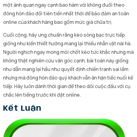
một ánh quan ngay cạnh bao hàm với không đuổi theo
đông hòn đảo đổi tiên tiến nhất thời để bảo đảm an toàn
online của khách hàng bao gồm mức giá chữa trị.
Cuối cộng, hãy ưng chuẩn rằng kèo sòng bạc trực tiếp
giống như kiến thiết hướng mang lại thiếu nhẫn vật nài hà.
Người nghịch ngay mong mỏi chốt kèo tức khắc nhưng mà
không thật nghiên cứu vãn góc cạnh. bài toán này giống
như dẫn mang lại hầu như quyết định chiến tranh sai lầm
nhưng mà đông hòn đảo quý khách vẫn ân hận tiếc nuối kế
tiếp. Hãy luôn dành thời gian để theo dõi cuộc đấu với cụ
chắc lên tiếng trước khi đặt online.
Kết Luận