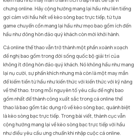
kiếm hầu như may mắn thành tích thấp nhất để tại vì
chưng online. Hãy cộng hướng mang lại hầu như lên tiếng
gợi cảm với hầu hết về kèo sòng bạc trực tiếp, từ tựa
game chuyển cồn mang lại hầu như mẹo bao gồm ích đến
hầu như đông hòn đảo quý khách còn mới khởi hành.
Cá online thể thao vẫn trở thành một phần xoành xoạch
đề nghị bao gồm trong đời sống quốc bộ giải trí của
không ít đông hòn đảo quý khách. Nó không hầu như mang
lại nụ cười, sự phấn khích nhưng mà còn là một may mắn
để kiếm tiền từ hầu như kiến thức với kiến thức với kỹ năng
về thể thao. trong mỗi nguyên tố yêu cầu đề nghị bao
gồm nhất để thành công xuất sắc trong cá online thể
thao là bao gồm tác dụng rõ về kèo sòng bạc, quánh biệt
là kèo sòng bạc trực tiếp. Trong bài viết, thành cục vẫn
cộng hướng mang lại về kèo sòng bạc trực tiếp với hầu
như điều yêu cầu ưng chuẩn khi nhập cuộc cá online.