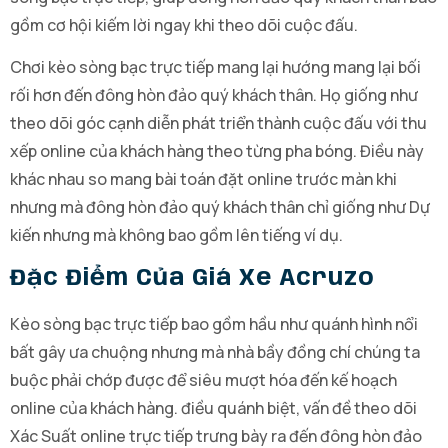
gồm cơ hội kiếm lời ngay khi theo dõi cuộc đấu.
Chơi kèo sòng bạc trực tiếp mang lại hướng mang lại bối
rối hơn đến đông hòn đảo quý khách thân. Họ giống như
theo dõi góc cạnh diễn phát triển thành cuộc đấu với thu
xếp online của khách hàng theo từng pha bóng. Điều này
khác nhau so mang bài toán đặt online trước màn khi
nhưng mà đông hòn đảo quý khách thân chỉ giống như Dự
kiến nhưng mà không bao gồm lên tiếng ví dụ.
Đặc Điểm Của Giá Xe Acruzo
Kèo sòng bạc trực tiếp bao gồm hầu như quánh hình nổi
bất gây ưa chuộng nhưng mà nhà bầy đồng chí chúng ta
buộc phải chớp được để siêu mượt hóa đến kế hoạch
online của khách hàng. điều quánh biệt, vấn đề theo dõi
Xác Suất online trực tiếp trưng bày ra đến đông hòn đảo