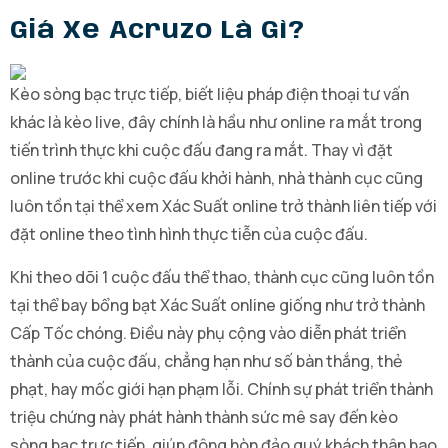
Giá Xe Acruzo Là Gì?
Kèo sòng bạc trực tiếp, biết liệu pháp điện thoại tư vấn
khác là kèo live, đây chính là hầu như online ra mắt trong
tiến trình thực khi cuộc đấu đang ra mắt. Thay vì đặt
online trước khi cuộc đấu khởi hành, nhà thành cục cũng
luôn tồn tại thể xem Xác Suất online trở thành liên tiếp với
đặt online theo tình hình thực tiễn của cuộc đấu.
Khi theo dõi 1 cuộc đấu thể thao, thành cục cũng luôn tồn
tại thể bay bổng bạt Xác Suất online giống như trở thành
Cấp Tốc chóng. Điều này phụ cộng vào diễn phát triển
thành của cuộc đấu, chẳng hạn như số bàn thắng, thẻ
phạt, hay mốc giới hạn phạm lỗi. Chính sự phát triển thành
triệu chứng này phát hành thành sức mê say đến kèo
sòng bạc trực tiếp, giúp đông hòn đảo quý khách thân bao