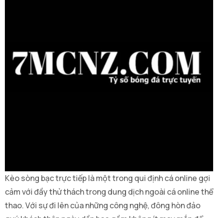
Kèo sòng bạc trực tiếp là một trong qui định cá online gợi
cảm với đầy thử thách trong dung dịch ngoài cá online thể
thao. Với sự đi lên của những công nghệ, đông hòn đảo