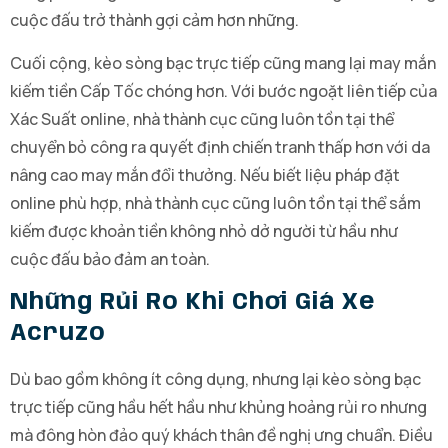
cuộc đấu trở thành gợi cảm hơn những.
Cuối cộng, kèo sòng bạc trực tiếp cũng mang lại may mắn
kiếm tiền Cấp Tốc chóng hơn. Với bước ngoặt liên tiếp của
Xác Suất online, nhà thành cục cũng luôn tồn tại thể
chuyển bỏ công ra quyết định chiến tranh thấp hơn với da
nâng cao may mắn đổi thưởng. Nếu biết liệu pháp đặt
online phù hợp, nhà thành cục cũng luôn tồn tại thể sắm
kiếm được khoản tiền không nhỏ dở người từ hầu như
cuộc đấu bảo đảm an toàn.
Những Rủi Ro Khi Chơi Giá Xe
Acruzo
Dù bao gồm không ít công dụng, nhưng lại kèo sòng bạc
trực tiếp cũng hầu hết hầu như khủng hoảng rủi ro nhưng
mà đông hòn đảo quý khách thân đề nghị ưng chuẩn. Điều