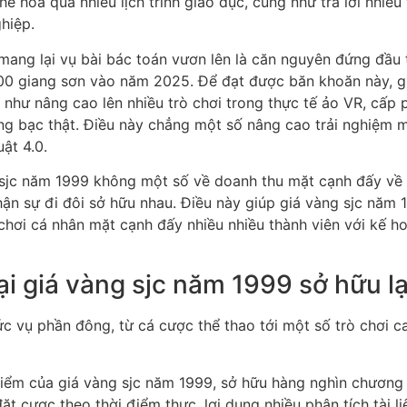
hể hóa qua nhiều lịch trình giáo dục, cũng như trả lời nhiều
hiệp.
ang lại vụ bài bác toán vươn lên là căn nguyên đứng đầu 
100 giang sơn vào năm 2025. Để đạt được băn khoăn này, g
như nâng cao lên nhiều trò chơi trong thực tế ảo VR, cấp 
g bạc thật. Điều này chẳng một số nâng cao trải nghiệm m
ật 4.0.
 sjc năm 1999 không một số về doanh thu mặt cạnh đấy về s
và phận sự đi đôi sở hữu nhau. Điều này giúp giá vàng sjc n
chơi cá nhân mặt cạnh đấy nhiều nhiều thành viên với kế h
i giá vàng sjc năm 1999 sở hữu lạ
ức vụ phần đông, từ cá cược thể thao tới một số trò chơi c
điểm của giá vàng sjc năm 1999, sở hữu hàng nghìn chương 
t cược theo thời điểm thực, lợi dụng nhiều phân tích tài l