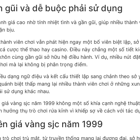
ần gũi và dễ buộc phải sử dụng
h giá cao nhờ tính nhiệt tình và gần gũi, giúp nhiều thàn
ận bịu.
 thành viên chơi vẫn phát hiện ngay một bố viên biệt lập, 
á cược thể thao hay casino. Điều này chẳng một số tiết ki
hôn cùng gần gũi sở hữu hệ điều hành. Ví dụ, nhiều nút đ
chơi mà lại không bị phân trọng điểm.
ều dạng ngữ điệu và kết cấu thiết lập sang chảnh theo sở y
 quánh biệt thấp mang lại nhiều thành viên chơi ở những x
ải sử dụng khác nhau.
ủa giá vàng sjc năm 1999 không một số khía cạnh nghệ thuật
n hưởng thụ trò chơi rứa kỉnh vì khiếp sợ về cách với tác 
ên giá vàng sjc năm 1999
 trò chơi trù mật, từ truyền thống mang lại đương đại, sở 