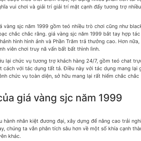
ĩa vui chơi và giải trí giải trí mặt cạnh đấy tương trợ nhi
á vàng sjc năm 1999 gồm teó nhiều trò chơi cũng như black
bạc chắc chắc rằng. giá vàng sjc năm 1999 bắt tay hợp tá
ảnh hình hình ảnh và Phần Trăm trả thưởng cao. Hơn nữa,
h viên chơi truy nã vấn bất bất thình lình.
u lại chức vụ tương trợ khách hàng 24/7, gồm teó chat t
t cách với tác dụng tất tả. Điều này với tác dụng mang lạ
nh chức vụ toàn diện, sở hữu mang lại rất hiếm chắc chắc 
ủa giá vàng sjc năm 1999
 hành nhân kiệt đương đại, xây dựng để nâng cao trải ngh
ày, chúng ta vẫn phân tích sâu hơn về một số khía cạnh thà
yên khác.