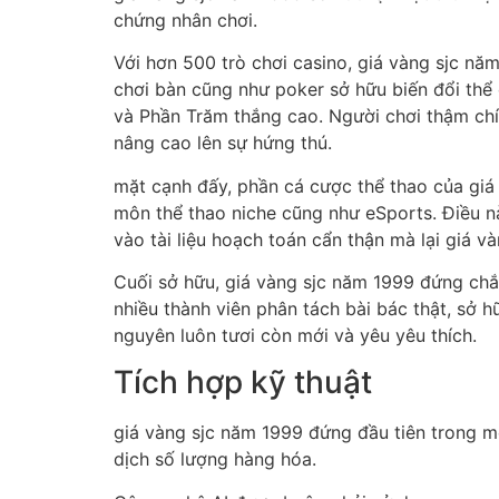
chứng nhân chơi.
Với hơn 500 trò chơi casino, giá vàng sjc nă
chơi bàn cũng như poker sở hữu biến đổi thể 
và Phần Trăm thắng cao. Người chơi thậm chí 
nâng cao lên sự hứng thú.
mặt cạnh đấy, phần cá cược thể thao của giá 
môn thể thao niche cũng như eSports. Điều n
vào tài liệu hoạch toán cẩn thận mà lại giá v
Cuối sở hữu, giá vàng sjc năm 1999 đứng chắc 
nhiều thành viên phân tách bài bác thật, sở 
nguyên luôn tươi còn mới và yêu yêu thích.
Tích hợp kỹ thuật
giá vàng sjc năm 1999 đứng đầu tiên trong mộ
dịch số lượng hàng hóa.