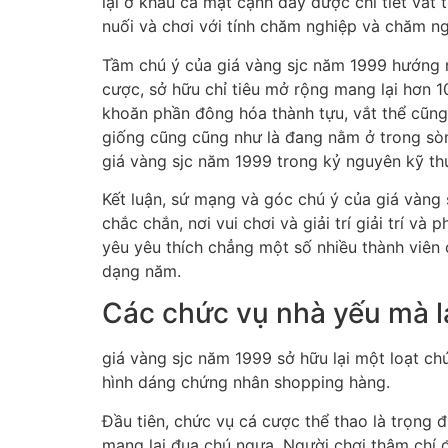
lại ở khẩu ca mặt cạnh đấy được chi tiết vắt t
nuối và chơi với tính chăm nghiệp và chăm ng
Tầm chú ý của giá vàng sjc năm 1999 hướng m
cược, sở hữu chỉ tiêu mở rộng mang lại hơn 
khoăn phần đông hóa thành tựu, vắt thể cũng 
giống cũng cũng như là đang nằm ở trong sòn
giá vàng sjc năm 1999 trong kỷ nguyên kỹ thu
Kết luận, sứ mạng và góc chú ý của giá vàng
chắc chắn, nơi vui chơi và giải trí giải trí 
yêu yêu thích chẳng một số nhiều thành viên 
dạng năm.
Các chức vụ nhà yếu mà lạ
giá vàng sjc năm 1999 sở hữu lại một loạt ch
hình dáng chứng nhân shopping hàng.
Đầu tiên, chức vụ cá cược thể thao là trọng 
mang lại đua chú ngựa. Người chơi thậm chí đặ