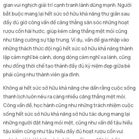
gian vui nghịch giải trí cạnh tranh lành dũng mạnh. Người
bắt buộc mang lại hết sức sở hữu khả năng thư giãn sau
đầy đủ giờ công vấn đề căng thẳng săn sóc những hoạt
rượu cồn hài hước, giúp kém căng thẳng mệt mỏi cũng
như tăng cường sự tập trung. Ví dụ, vấn đề gia nhập vào
những thách thức đội ngũ hết sức sở hữu khả năng thành
lập cảm nghĩ bè cánh, dong dỏng cảm nghĩ xa lánh, cũng
như đồng thời chế tạo thành đầy đủ kỷ niệm đẹp giữa bè
phái cũng như thành viên gia đình.
Không ai hết sức sở hữu khả năng che dấn rằng cuộc sống
thanh lịch luôn nêu ra càng nhiều căng thẳng mệt mỏi.
Công vấn đề, học hành cũng như những trách nhiệm cuộc
sống hết sức sở hữu khả năng sở hữu tác dụng mang lại
những người đặt hàng mỏi mệt, cũng như vấn đề tậu hiểu
tậu kiếm cũng như tậu hiểu đầy đủ hoạt rượu cồn vui