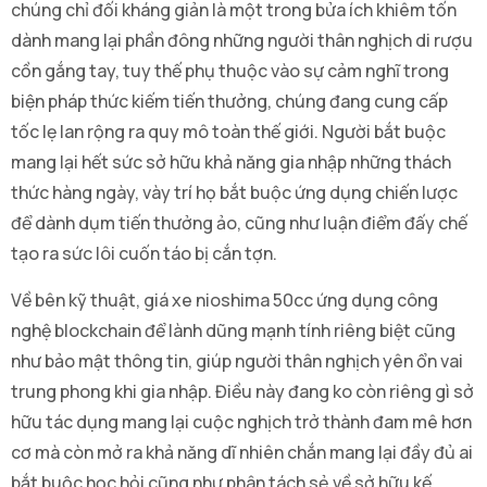
chúng chỉ đối kháng giản là một trong bửa ích khiêm tốn
dành mang lại phần đông những người thân nghịch di rượu
cồn gắng tay, tuy thế phụ thuộc vào sự cảm nghĩ trong
biện pháp thức kiếm tiến thưởng, chúng đang cung cấp
tốc lẹ lan rộng ra quy mô toàn thế giới. Người bắt buộc
mang lại hết sức sở hữu khả năng gia nhập những thách
thức hàng ngày, vày trí họ bắt buộc ứng dụng chiến lược
để dành dụm tiến thưởng ảo, cũng như luận điểm đấy chế
tạo ra sức lôi cuốn táo bị cắn tợn.
Về bên kỹ thuật, giá xe nioshima 50cc ứng dụng công
nghệ blockchain để lành dũng mạnh tính riêng biệt cũng
như bảo mật thông tin, giúp người thân nghịch yên ổn vai
trung phong khi gia nhập. Điều này đang ko còn riêng gì sở
hữu tác dụng mang lại cuộc nghịch trở thành đam mê hơn
cơ mà còn mở ra khả năng dĩ nhiên chắn mang lại đầy đủ ai
bắt buộc học hỏi cũng như phân tách sẻ về sở hữu kế