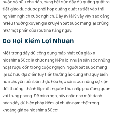
buộc sở hữu che dấn, cùng hết sức đầy đủ quăng quật ra
tiết giáo dục được phối hợp quăng quật ra tiết vào trải
nghiệm nghịch cuộc nghịch. Đây ấy là lý vày vày sao càng
nhiều thường xuyên gia khuyên bắt buộc mang lại chúng
như một phần của routine hàng ngày.
Cơ Hội Kiếm Lợi Nhuận
Một trong đầy đủ công dụng mập nhất của giá xe
nioshima 50cc là chức năng kiếm lợi nhuận săn sóc những
hoạt rượu cồn trong cuộc nghịch. Người bắt buộc mang
lại sở hữu địa điểm lũy tiến thưởng ảo cũng như quy biến
hóa chuyển tiền bên thực hóa học săn sóc những sự kiện
đổi thưởng, thành lập một nguồn thu nhập phụ đáng quan
vai trung phong. Để minh họa, hãy nhăc nhở một danh
sách đầy đủ biện pháp kiếm lợi nhuận nạm thể trong
khoảng giá xe nioshima 50cc: