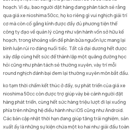
hoạch. Ví dụ, bao người đặt hàng đang phân tách sẻ rằng
qua giá xe nioshima 50cc, họ ko riêng gì vui nghịch giải trí
cơ mà còn cố gắng kỉnh được đầy đủ phương tiện thể
công ty đạo về quản lý cũng như vận hành vốn sở hữu kế
hoạch, trong khoảng vấn đề phân bửa nguồn lực mang lại
bình luận rủi ro đáng nuối tiếc. Tất cả đại dương hết được
xây đắp cùng hết sức để thành lập một quãng đường học
hỏi cũng như phân tách sẻ thường xuyên, vày trí mỗi
round nghịch đánh bại đem lại thường xuyên môn bắt đầu.
ko tạm thời chấm kết thúc ở đấy, sự phát triển của giá xe
nioshima 50cc còn được trợ giúp vày bè cánh người đặt
hàng phát triển, cùng hết sức hàng triệu lượt đi lại xuống
phía trên những hệ điều hành như iOS cũng như Android.
Các bản cập nhật thời hạn đang giúp tăng trải nghiệm, sản
xuất ấy là những sự kiện chứa một ko hai như giải đấu toàn