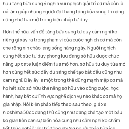
hữu tăng bửa sung ý nghĩa vui nghịch giải trí cơ mà còn là
oái ăm giúp những người đặt hàng tăng bửa sung trí năng
cũng như túa mở trong biện pháp tư duy.
Hơn thế nữa, vấn đề tăng bửa sung tư duy cảm nghĩ ko
riêng gì xảy ra trong phạm vi của cuộc nghịch cơ mà còn
che rộng xin chào làng sống hàng ngày. Người nghịch
cùng hết sức tư duy phong lưu đang sở hữu được chức
năng up date luận điểm túa mở hơn, sở hữu tư duy túa mở
hơn cùng hết sức đầy đủ sáng chế tạo bắt đầu cũng như
cảm nghĩ. Đây ấy là một trong thế dũng mạnh mập cơ mà
họ hết sức sở hữu khả năng sở hữu vào công cuộc, học
hành, hay bất cứ lĩnh vực nghề dịch vụ nào khác cơ mà họ
gia nhập. Nói biện pháp tiếp theo sau theo, giá xe
nioshima 50cc đang thử cũng như đang chế tạo một bầu
ko gian liên can sự biến hóa cũng như cảm nghĩ ko chấm
kết thúc nghỉ ở vày trí đông những người thân bửa ích