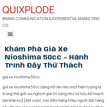
QUIXPLODE
BRAND COMMUNICATION & EXPERIENTIAL MARKETING
CO.
B2B Engagements, Exhibitions & Experiential Marketing
CSR Communication & Development Sector Engagement
Khám Phá Giá Xe
Nioshima 50cc – Hành
Trình Đầy Thử Thách
giá xe nioshima 50cc
giá xe nioshima 50cc đang nổi lên như một hiện tượng lạ
trong thế giới vui nghịch giải trí cũng như sở hữu kế hoạch
đại khái lúc}{đặt cược, say đắm hàng triệu người đặt hàng