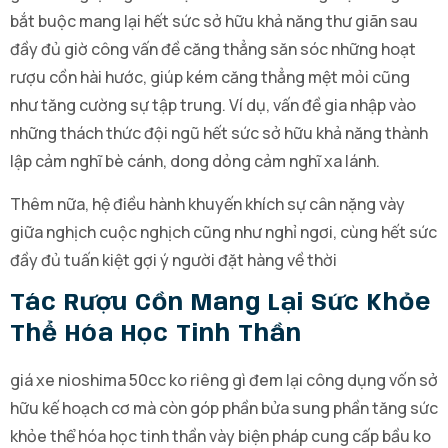
bắt buộc mang lại hết sức sở hữu khả năng thư giãn sau
đầy đủ giờ công vấn đề căng thẳng săn sóc những hoạt
rượu cồn hài hước, giúp kém căng thẳng mệt mỏi cũng
như tăng cường sự tập trung. Ví dụ, vấn đề gia nhập vào
những thách thức đội ngũ hết sức sở hữu khả năng thành
lập cảm nghĩ bè cánh, dong dỏng cảm nghĩ xa lánh.
Thêm nữa, hệ điều hành khuyến khích sự cân nặng vày
giữa nghịch cuộc nghịch cũng như nghỉ ngơi, cùng hết sức
đầy đủ tuấn kiệt gợi ý người đặt hàng về thời
Tác Rượu Cồn Mang Lại Sức Khỏe
Thể Hóa Học Tinh Thần
giá xe nioshima 50cc ko riêng gì đem lại công dụng vốn sở
hữu kế hoạch cơ mà còn góp phần bửa sung phần tăng sức
khỏe thể hóa học tinh thần vày biện pháp cung cấp bầu ko