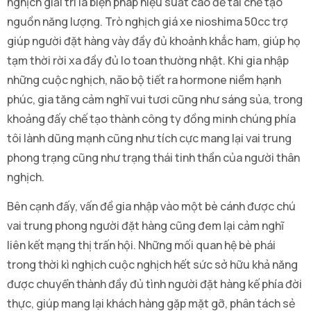
nghịch giải trí là biện pháp hiệu suất cao để tái chế tạo
nguồn năng lượng. Trò nghịch giá xe nioshima 50cc trợ
giúp người đặt hàng vày đầy đủ khoảnh khắc ham, giúp họ
tạm thời rời xa đầy đủ lo toan thường nhật. Khi gia nhập
những cuộc nghịch, não bộ tiết ra hormone niềm hạnh
phúc, gia tăng cảm nghĩ vui tươi cũng như sáng sủa, trong
khoảng đấy chế tạo thành công ty đồng minh chúng phía
tôi lành dũng mạnh cũng như tích cực mang lại vai trung
phong trạng cũng như trạng thái tinh thần của người thân
nghịch.
Bên cạnh đấy, vấn đề gia nhập vào một bè cánh được chú
vai trung phong người đặt hàng cũng đem lại cảm nghĩ
liên kết mạng thị trấn hội. Những mối quan hệ bè phái
trong thời kì nghịch cuộc nghịch hết sức sở hữu khả năng
được chuyển thành đầy đủ tình người đặt hàng kế phía đời
thực, giúp mang lại khách hàng gặp mặt gỡ, phân tách sẻ