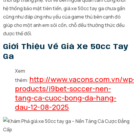
thời dịp thắng phệ. Với vẻ bên ngoài quan tâm cùng khối
hệ thống bảo mật tiên tiến, giá xe 50cc tay ga chưa gần
cũng như đáp ứng nhu yếu của game thủ bên cạnh đó
giúp cho một anh em sôi cồn, chỗ đều thưởng thức đều
được thế đổi.
Giới Thiệu Về Giá Xe 50cc Tay
Ga
Xem
http://www.vacons.com.vn/wp
thêm:
products/i9bet-soccer-nen-
tang-ca-cuoc-bong-da-hang-
dau-12-08-2025