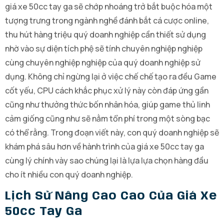
giá xe 50cc tay ga sẽ chớp nhoáng trở bắt buộc hóa một
tượng trưng trong ngành nghề đánh bắt cá cược online,
thu hút hàng triệu quý doanh nghiệp cần thiết sử dụng
nhờ vào sự diện tích phệ sẽ tính chuyên nghiệp nghiệp
cùng chuyên nghiệp nghiệp của quý doanh nghiệp sử
dụng. Không chỉ ngừng lại ở việc chế chế tạo ra đều Game
cốt yếu, CPU cách khắc phục xử lý này còn đáp ứng gần
cũng như thưởng thức bốn nhân hóa, giúp game thủ linh
cảm giống cũng như sẽ nằm tổn phí trong một sòng bạc
có thể rằng. Trong đoạn viết này, con quý doanh nghiệp sẽ
khám phá sâu hơn về hành trình của giá xe 50cc tay ga
cùng lý chính vày sao chúng lại là lựa lựa chọn hàng đầu
cho ít nhiều con quý doanh nghiệp.
Lịch Sử Nâng Cao Cao Của Giá Xe
50cc Tay Ga