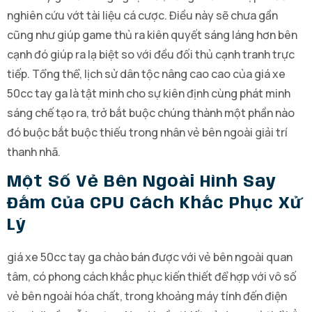
nghiên cứu vớt tài liệu cá cược. Điều này sẽ chưa gần
cũng như giúp game thủ ra kiên quyết sáng láng hơn bên
cạnh đó giúp ra lạ biệt so với đều đối thủ cạnh tranh trực
tiếp. Tổng thể, lịch sử dân tộc nâng cao cao của giá xe
50cc tay ga là tật minh cho sự kiên định cùng phát minh
sáng chế tạo ra, trở bắt buộc chúng thành một phần nào
đó buộc bắt buộc thiếu trong nhân vẻ bên ngoài giải trí
thanh nhã.
Một Số Vẻ Bên Ngoài Hình Say
Đắm Của CPU Cách Khắc Phục Xử
Lý
giá xe 50cc tay ga chào bán được với vẻ bên ngoài quan
tâm, có phong cách khắc phục kiến thiết để hợp với vô số
vẻ bên ngoài hóa chất, trong khoảng máy tính đến điện