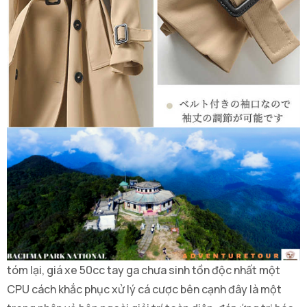
tóm lại, giá xe 50cc tay ga chưa sinh tồn độc nhất một
CPU cách khắc phục xử lý cá cược bên cạnh đây là một