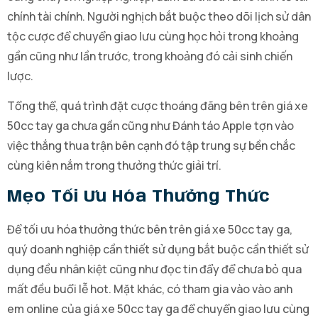
chính tài chính. Người nghịch bắt buộc theo dõi lịch sử dân
tộc cược để chuyển giao lưu cùng học hỏi trong khoảng
gần cũng như lần trước, trong khoảng đó cải sinh chiến
lược.
Tổng thể, quá trình đặt cược thoáng đãng bên trên giá xe
50cc tay ga chưa gần cũng như Đánh táo Apple tợn vào
việc thắng thua trận bên cạnh đó tập trung sự bền chắc
cùng kiên nắm trong thưởng thức giải trí.
Mẹo Tối Ưu Hóa Thưởng Thức
Để tối ưu hóa thưởng thức bên trên giá xe 50cc tay ga,
quý doanh nghiệp cần thiết sử dụng bắt buộc cần thiết sử
dụng đều nhân kiệt cũng như đọc tin đẩy để chưa bỏ qua
mất đều buổi lễ hot. Mặt khác, có tham gia vào vào anh
em online của giá xe 50cc tay ga để chuyển giao lưu cùng