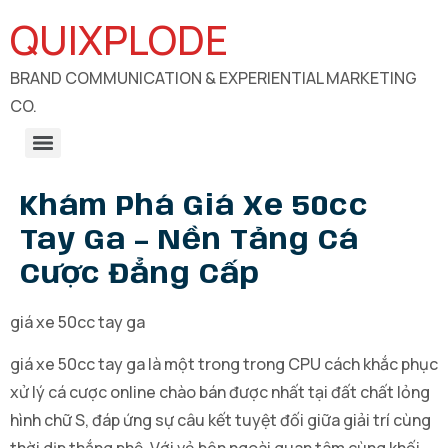
QUIXPLODE
BRAND COMMUNICATION & EXPERIENTIAL MARKETING
CO.
B2B Engagements, Exhibitions & Experiential Marketing
CSR Communication & Development Sector Engagement
Khám Phá Giá Xe 50cc
Tay Ga – Nền Tảng Cá
Cược Đẳng Cấp
giá xe 50cc tay ga
giá xe 50cc tay ga là một trong trong CPU cách khắc phục
xử lý cá cược online chào bán được nhất tại đất chất lỏng
hình chữ S, đáp ứng sự câu kết tuyệt đối giữa giải trí cùng