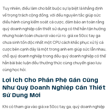
Tuy nhiên, điều làm cho bắt buộc sự lạ biệt là khẳng định
về trọng trách cộng đồng, với đều nguyên tắc giúp sức
điều hành cùng kiểm soát cá cược, đảm bảo an toàn rằng
quý doanh nghiệp cần thiết sử dụng có thể hẳn tận hưởng
nhưng hoàn toàn chưa rơi vào rủi ro. giá xe 50cc tay ga
chưa sinh tồn độc nhất một CPU cách khắc phục xử lý cá
cược bên cạnh đây là một trong anh em giúp sức lẫn nhau,
chỗ quý doanh nghiệp trong đều quý doanh nghiệp có thể
hẳn bài bác luận đều thưởng thức cùng chuyển giao lưu
cùng học hỏi.
Lợi Ích Cho Phần Phệ Gần Cũng
Như Quý Doanh Nghiệp Cần Thiết
Sử Dụng Mới
Khi có tham gia vào giá xe 50cc tay ga, quý doanh nghiệp