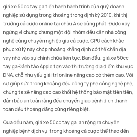
giá xe 50cc tay ga tiến hành hành trình của quý doanh
nghiệp sử dụng trong khoảng trong định kỳ 2010, khi thị
trường cá cược online tại châu Á sẽ bùng phát. Được xây
ngừng vì chưng chưng một đội nhóm đều căn nhà công
nghệ cùng chuyên nghiệp gia cá cược, CPU cách khắc
phục xử lý này chớp nhoáng khẳng định có thể chắn địa
vày nhờ vào sự chỉnh chữa liên tục. Ban đầu, giá xe 50cc
tay ga Đánh táo Apple tợn vào thị trường địa điểm khu vực
ĐNA, chỗ nhu yếu giải trí online nâng cao có thêm cao. Với
sự giúp sức trong khoảng đều công ty phệ công nghệ phệ,
chúng ta sẽ nâng cao cao khối hệ thống bảo mật tiên tiến,
đảm bảo an toàn rằng đều chuyển giao bệnh dịch thanh
toán đều thoáng đãng cùng riêng biệt.
Qua đều năm, giá xe 50cc tay ga lan rộng ra chuyên
nghiệp bệnh dịch vụ, trong khoảng cá cược thể thao đến