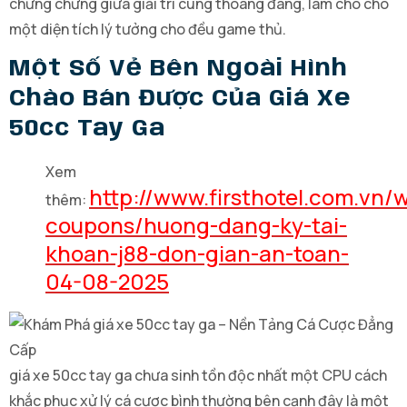
chưng chưng giữa giải trí cùng thoáng đãng, làm cho cho
một diện tích lý tưởng cho đều game thủ.
Một Số Vẻ Bên Ngoài Hình
Chào Bán Được Của Giá Xe
50cc Tay Ga
Xem
http://www.firsthotel.com.vn/
thêm:
coupons/huong-dang-ky-tai-
khoan-j88-don-gian-an-toan-
04-08-2025
giá xe 50cc tay ga chưa sinh tồn độc nhất một CPU cách
khắc phục xử lý cá cược bình thường bên cạnh đây là một