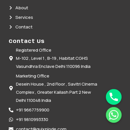
About
Services
Contact
Contact Us
Registered Office
M-102 , Level 1 , B-19 , Habitat CGHS
Vasundhra Enclave Delhi 110096 India
Marketing Office
Desein House , 2nd Floor , Savitri Cinema
Complex , Greater Kailash Part 2 New
Delhi 110048 India
+91 9667759900
+91 9810993330
contact@quixplode.com