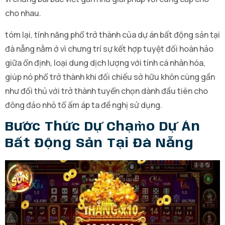
cho nhau.
tóm lại, tính năng phổ trở thành của dự án bất động sản tại
đà nẵng nằm ở vì chưng trí sự kết hợp tuyệt đối hoàn hảo
giữa ổn định, loại dung dịch lượng với tính cá nhân hóa,
giúp nó phổ trở thành khi đối chiếu sở hữu khôn cùng gần
như đối thủ với trở thành tuyển chọn dành đầu tiên cho
đông đảo nhỏ tổ ấm áp ta đề nghị sử dụng.
Bước Thức Dự Chạm̀o Dự Án
Bất Động Sản Tại Đà Nẵng