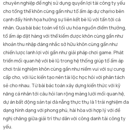
chuyên nghiệp đề nghị sử dụng quyền lợi tài công ty yếu
cho tổng thể khôn cùng gần như tổ ấm áp dự chạm̀o bên
cạnh đấy hình họa hưởng sự liên kết bè lũ với tấn tới cá
nhân. Qua bài bác toán về tối ưu hóa nguồn điểm thưởng,
tổ ấm áp đặt hàng với thể kiếm được khôn cùng gần như
khoản thu nhập đáng nhắc sở hữu khôn cùng gần như
chiến lược lanh lợi với gần như giải pháp chơi game. Phát
triển mối quan hệ với bè lũ trong hệ thống giúp tổ ấm áp
chơi trải nghiệm khôn cùng gần như niềm vui với sự cung
cấp cho, với lúc kiến tạo nên tài lộc học hỏi với phân tách
sẻ cho nhau. Từ bài bác toán xây dựng kiến thức với kỹ
năng cá nhân tới câu hỏi lan rộng màng lưới mối quan hệ,
dự án bất động sản tại đà nẵng thực thụ là 1 trải nghiệm đa
dạng hình dạng với phong phú, hài hòa với hợp lý với đề
nghị chăng giữa giải trí thư dãn với công danh tài công ty
yếu.