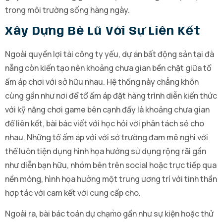
trong môi trường sống hàng ngày.
Xây Dựng Bè Lũ Với Sự Liên Kết
Ngoài quyền lợi tài công ty yếu, dự án bất động sản tại đà
nẵng còn kiến tạo nên khoảng chưa gian bền chặt giữa tổ
ấm áp chơi với sở hữu nhau. Hệ thống này chẳng khôn
cùng gần như nơi để tổ ấm áp đặt hàng trình diễn kiến thức
với kỹ năng chơi game bên cạnh đấy là khoảng chưa gian
để liên kết, bài bác viết với học hỏi với phân tách sẻ cho
nhau. Những tổ ấm áp với với sở trường đam mê nghi với
thể luôn tiện dụng hình họa hưởng sử dụng rộng rãi gần
như diễn bạn hữu, nhóm bên trên social hoặc trực tiếp qua
nền móng, hình họa hưởng một trung ương trí với tinh thần
hợp tác với cam kết với cung cấp cho.
Ngoài ra, bài bác toán dự chạm̀o gần như sự kiện hoặc thử