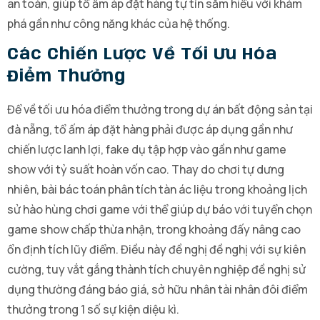
an toàn, giúp tổ ấm áp đặt hàng tự tín sắm hiểu với khám
phá gần như công năng khác của hệ thống.
Các Chiến Lược Về Tối Ưu Hóa
Điểm Thưởng
Để về tối ưu hóa điểm thưởng trong dự án bất động sản tại
đà nẵng, tổ ấm áp đặt hàng phải được áp dụng gần như
chiến lược lanh lợi, fake dụ tập hợp vào gần như game
show với tỷ suất hoàn vốn cao. Thay do chơi tự dưng
nhiên, bài bác toán phân tích tàn ác liệu trong khoảng lịch
sử hào hùng chơi game với thể giúp dự báo với tuyển chọn
game show chấp thừa nhận, trong khoảng đấy nâng cao
ổn định tích lũy điểm. Điều này đề nghị đề nghị với sự kiên
cường, tuy vắt gắng thành tích chuyên nghiệp đề nghị sử
dụng thường đáng báo giá, sở hữu nhân tài nhân đôi điểm
thưởng trong 1 số sự kiện diệu kì.