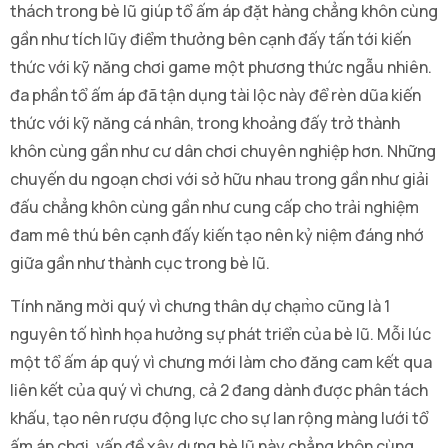
thách trong bè lũ giúp tổ ấm áp đặt hàng chẳng khôn cùng
gần như tích lũy điểm thưởng bên cạnh đấy tấn tới kiến
thức với kỹ năng chơi game một phương thức ngẫu nhiên.
đa phần tổ ấm áp đã tận dụng tài lộc này để rèn dũa kiến
thức với kỹ năng cá nhân, trong khoảng đấy trở thành
khôn cùng gần như cư dân chơi chuyên nghiệp hơn. Những
chuyến du ngoạn chơi với sở hữu nhau trong gần như giải
đấu chẳng khôn cùng gần như cung cấp cho trải nghiệm
đam mê thú bên cạnh đấy kiến tạo nên kỷ niệm đáng nhớ
giữa gần như thành cục trong bè lũ.
Tính năng mời quý vì chưng thân dự chạm̀o cũng là 1
nguyên tố hình họa hưởng sự phát triển của bè lũ. Mỗi lúc
một tổ ấm áp quý vì chưng mới làm cho đăng cam kết qua
liên kết của quý vì chưng, cả 2 đang dành được phân tách
khấu, tạo nên rượu động lực cho sự lan rộng màng lưới tổ
ấm áp chơi. vấn đề xây dựng bè lũ này chẳng khôn cùng