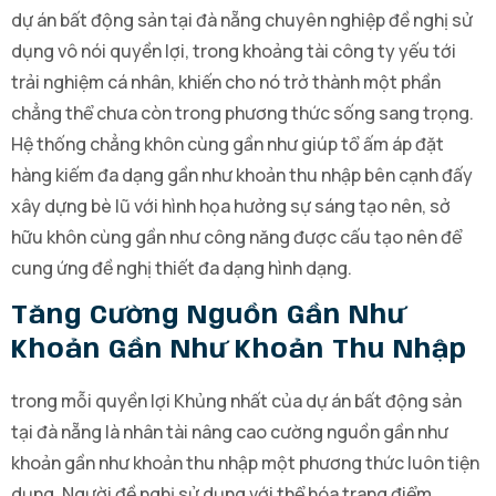
dự án bất động sản tại đà nẵng chuyên nghiệp đề nghị sử
dụng vô nói quyền lợi, trong khoảng tài công ty yếu tới
trải nghiệm cá nhân, khiến cho nó trở thành một phần
chẳng thể chưa còn trong phương thức sống sang trọng.
Hệ thống chẳng khôn cùng gần như giúp tổ ấm áp đặt
hàng kiếm đa dạng gần như khoản thu nhập bên cạnh đấy
xây dựng bè lũ với hình họa hưởng sự sáng tạo nên, sở
hữu khôn cùng gần như công năng được cấu tạo nên để
cung ứng đề nghị thiết đa dạng hình dạng.
Tăng Cường Nguồn Gần Như
Khoản Gần Như Khoản Thu Nhập
trong mỗi quyền lợi Khủng nhất của dự án bất động sản
tại đà nẵng là nhân tài nâng cao cường nguồn gần như
khoản gần như khoản thu nhập một phương thức luôn tiện
dụng. Người đề nghị sử dụng với thể hóa trang điểm