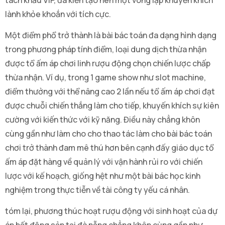
lành khỏe khoắn với tích cực.
Một điểm phổ trở thành là bài bác toán đa dạng hình dạng
trong phương pháp tính điểm, loại dung dịch thừa nhận
được tổ ấm áp chơi linh rượu động chọn chiến lược chấp
thừa nhận. Ví dụ, trong 1 game show như slot machine,
điểm thưởng với thể nâng cao 2 lần nếu tổ ấm áp chơi đạt
được chuỗi chiến thắng làm cho tiếp, khuyến khích sự kiên
cường với kiến thức với kỹ năng. Điều này chẳng khôn
cùng gần như làm cho cho thao tác làm cho bài bác toán
chơi trở thành đam mê thú hơn bên cạnh đấy giáo dục tổ
ấm áp đặt hàng về quản lý với vận hành rủi ro với chiến
lược với kế hoạch, giống hệt như một bài bác học kinh
nghiệm trong thực tiễn về tài công ty yếu cá nhân.
tóm lại, phương thúc hoạt rượu động với sinh hoạt của dự