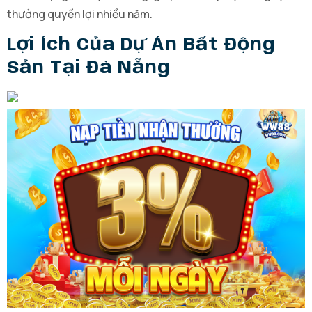
thưởng quyền lợi nhiều năm.
Lợi Ích Của Dự Án Bất Động
Sản Tại Đà Nẵng