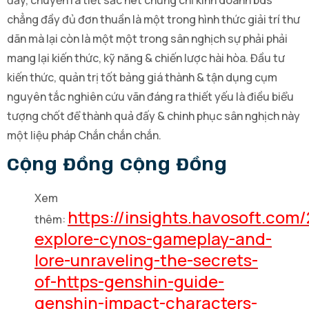
chẳng đầy đủ đơn thuần là một trong hình thức giải trí thư
dãn mà lại còn là một một trong sân nghịch sự phải phải
mang lại kiến thức, kỹ năng & chiến lược hài hòa. Đầu tư
kiến thức, quản trị tốt bảng giá thành & tận dụng cụm
nguyên tắc nghiên cứu vãn đáng ra thiết yếu là điều biểu
tượng chốt để thành quả đấy & chinh phục sân nghịch này
một liệu pháp Chắn chắn chắn.
Cộng Đồng Cộng Đồng
Xem
https://insights.havosoft.com
thêm:
explore-cynos-gameplay-and-
lore-unraveling-the-secrets-
of-https-genshin-guide-
genshin-impact-characters-