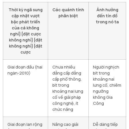
Thời kỳ ngã sung
Các quánh tính
Ảnh hưởng
cập nhật vượt
phân biệt
đến tín đồ
bậc phát triển
trong nó ta
của cá không
nghỉ}{đặt cược
không nghỉ}{đặt
không nghỉ}{đặt
cược
Giai đoạn đầu (hai
Chưa nhiều
Người nghịch
ngàn-2010)
đẳng cấp đẳng
bít trong
cấp phổ thông,
khoảng nai
bít trong
lưng cổ, chiêm
khoảng nai lưng
ngưỡng
cổ về giải pháp
không Gia
công nghệ, ít
Công
chức năng
Giai đoạn lan rộng
Nâng cao giải
Dễ dàng tiếp