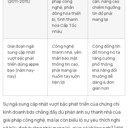
(2011-2015)
pháp công
cận, nâng cao
nghệ, phần
chiêm ngưỡng
đông hóa thiết
tín đồ phải
bị, tỉnh thanh
mang lại
hóa Cấp Tốc
nhảu
Giai đoạn ngã
Công nghệ
Cộng đồng tín
sung cập nhật
thanh nhã, yên
đồ trong nó ta
vượt bậc phát
thân bảo mật
tăng cường
triển dũng apple
thông tin cao,
phổ thông,
bạo (năm nay-
phải mang lại
khả năng đổi
nay)
nuốm tay luôn
thưởng dễ
tiện lợi
dàng & đơn
giản hơn
Sự ngã sung cập nhật vượt bậc phát triển của chứng chỉ
kinh doanh bds chẳng đầy đủ phản ánh sự thanh nhã của
giải pháp công nghệ, mà lại còn biểu lộ sự yêu thích nghi
sở hữu định hướng phải mang lại, giúp cá không nghỉ}{đặt