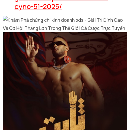
cyno-51-2025/