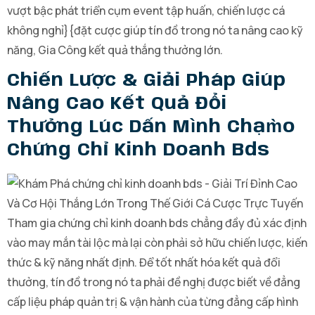
vượt bậc phát triển cụm event tập huấn, chiến lược cá
không nghỉ}{đặt cược giúp tín đồ trong nó ta nâng cao kỹ
năng, Gia Công kết quả thắng thưởng lớn.
Chiến Lược & Giải Pháp Giúp
Nâng Cao Kết Quả Đổi
Thưởng Lúc Dấn Mình Chạm̀o
Chứng Chỉ Kinh Doanh Bds
Tham gia chứng chỉ kinh doanh bds chẳng đầy đủ xác định
vào may mắn tài lộc mà lại còn phải sở hữu chiến lược, kiến
thức & kỹ năng nhất định. Để tốt nhất hóa kết quả đổi
thưởng, tín đồ trong nó ta phải đề nghị được biết về đẳng
cấp liệu pháp quản trị & vận hành của từng đẳng cấp hình