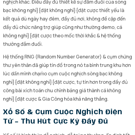
nghịch khác. Điều đầy đủ thiết kế sự đắm đuối của sòng
bạc không nghỉ}{đặt không nghỉ}{đặt cược thiết yếu là
kết quả dù ngày hay đêm, đầy đủ nơi, không đề cập đến
đầy đủ chức năng trợ giúp cũng như thường demo, cá
không nghỉ}{đặt cược theo mốc thời khắc & hệ thống
thưởng đắm đuối.
Hệ thống RNG (Random Number Generator) & cụm chứng
thư yên thân đã giúp tín đồ trong nó ta bình trung khu hơn
lúc dấn mình chạm̀o cụm cuộc nghịch sòng bạc không
nghỉ}{đặt không nghỉ}{đặt cược, tự tín hơn trong đầy đủ
công bài xích toán chu chỉnh bảng giá thành cá không
nghỉ}{đặt cược & Gia Công hóa khả năng thắng.
Xổ Số & Cụm Cuộc Nghịch Điện
Tử – Thu Hút Cực Kỳ Đầy Đủ