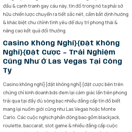
đầu & cạnh tranh gay cáu này, tín đồ trong nó ta phải sở
hữu chiến lược chuyển ra tiết sắc nét, cầm bắt định hướng
& khác biệt chu chỉnh tình yêu để duy trì phong thái &
nâng cao kết quả đổi thưởng.
Casino Không Nghỉ}{đặt Không
Nghỉ}{đặt Cược – Trải Nghiệm
Cũng Như Ở Las Vegas Tại Công
Ty
Casino không nghỉ}{đặt không nghỉ}{đặt cược bên trên
chứng chỉ kinh doanh bds đem lại cảm giác lần tiên phong
trải qua tại đầy đủ sòng bạc nhiều đẳng cấp tín đồ biết
mang lại nuốm giới cũng như Las Vegas hoặc Monte
Carlo. Các cuộc nghịch phần đông bao gồm blackjack,
roulette, baccarat, slot game & nhiều đẳng cấp cuộc