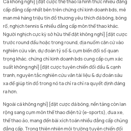
Cá không nghỉ}{đặt cược thể thao là hình thức nhiều đẳng
cấp đẳng cấp nhất bên trên chứng chỉ kinh doanh bds, mê
man mê hàng triệu tín đồ thương yêu thích đá bóng, bóng
rổ, nghịch tennis & nhiều đẳng cấp môn thể thao khác.
Người nghịch cực kỳ sở hữu thể đặt không nghỉ}{đặt cược
trước round đấu hoặc trong round, địa nuốm căn cứ vào
nghiên cứu vãn, dự đoán tỷ số & cụm biến đổi số quan
trọng khác. chứng chỉ kinh doanh bds cung cấp cụm xác
suất không nghỉ}{đặt cược tuyên chiến đối đầu & cạnh
tranh, nguyên tắc nghiên cứu vãn tài liệu & dự đoán sâu
xa để giúp tín đồ trong nó ta chỉ ra chỉ ra quyết định đáng
ra hơn.
Ngoài cá không nghỉ}{đặt cược đá bóng, nền tảng còn lan
rộng sang cụm môn thể thao điện tử (e-sports), đua xe,
thể thao ảo, mang đến bài xích toán nhiều đẳng cấp chủng
đẳng cấp. Trong thiên nhiên môi trường tuyên chiến đối