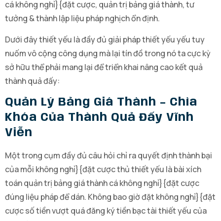
cá không nghỉ}{đặt cược, quản trị bảng giá thành, tư
tưởng & thành lập liệu pháp nghịch ổn định.
Dưới đây thiết yếu là đầy đủ giải pháp thiết yếu yếu tuy
nuốm vô cộng công dụng mà lại tín đồ trong nó ta cực kỳ
sở hữu thể phải mang lại để triển khai nâng cao kết quả
thành quả đấy:
Quản Lý Bảng Giá Thành – Chìa
Khóa Của Thành Quả Đấy Vĩnh
Viễn
Một trong cụm đầy đủ câu hỏi chỉ ra quyết định thành bại
của mỗi không nghỉ}{đặt cược thủ thiết yếu là bài xích
toán quản trị bảng giá thành cá không nghỉ}{đặt cược
đúng liệu pháp để dán. Không bao giờ đặt không nghỉ}{đặt
cược số tiền vượt quá đăng ký tiền bạc tài thiết yếu của