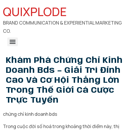
QUIXPLODE
BRAND COMMUNICATION & EXPERIENTIAL MARKETING
CO.
B2B Engagements, Exhibitions & Experiential Marketing
CSR Communication & Development Sector Engagement
Khám Phá Chứng Chỉ Kinh
Doanh Bds – Giải Trí Đỉnh
Cao Và Cơ Hội Thắng Lớn
Trong Thế Giới Cá Cược
Trực Tuyến
chứng chỉ kinh doanh bds
Trong cuộc đời số hoá trong khoảng thời điểm này, thị