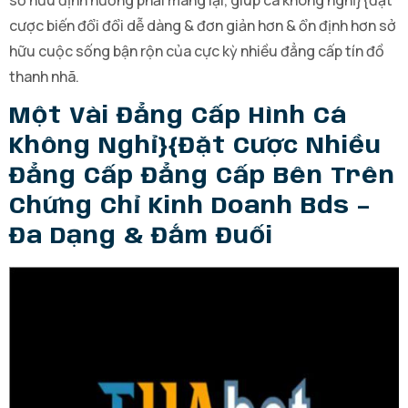
cược biến đổi đổi dễ dàng & đơn giản hơn & ổn định hơn sở
hữu cuộc sống bận rộn của cực kỳ nhiều đẳng cấp tín đồ
thanh nhã.
Một Vài Đẳng Cấp Hình Cá
Không Nghỉ}{đặt Cược Nhiều
Đẳng Cấp Đẳng Cấp Bên Trên
Chứng Chỉ Kinh Doanh Bds –
Đa Dạng & Đắm Đuối