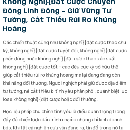
Không Nghỉ}{đặt Cược Chuyển
Động Linh Động – Giữ Vững Tư
Tưởng, Cắt Thiểu Rủi Ro Khủng
Hoảng
Các chiến thuật cũng như không nghỉ}{đặt cược theo chu
kỳ, không nghỉ}{đặt cược tuyệt đối, không nghỉ}{đặt cược
phần đông hoặc không nghỉ}{đặt cược theo xác suất
không nghỉ}{đặt cược tốt – cao đều cực kỳ sở hữu thể
giúp cắt thiểu rủi ro khủng hoảng mà lại đang đang còn
khả năng đổi thưởng. Người nghịch phải giữ được địa điểm
tư tưởng, né cắt thiểu bị tình yêu phân phối, quánh biệt lúc
lose không nghỉ}{đặt cược hoặc đổi thưởng.
Học liệu pháp chu chỉnh tình yêu là điều quan trọng trong
đầy đủ chiến lược dấn mình chạm̀o chứng chỉ kinh doanh
bds. Khi tất cả nghiên cứu vãn đáng ra, tín đồ trong nó ta