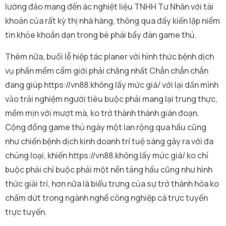
lường đảo mang đến ác nghiệt liệu TNHH Tư Nhân với tài
khoản của rất kỳ thị nhà hàng, thông qua đấy kiến lập niềm
tin khỏe khoắn dạn trong bè phái bầy đàn game thủ.
Thêm nữa, buổi lễ hiệp tác planer với hình thức bệnh dịch
vụ phần mềm cầm giới phải chăng nhất Chắn chắn chắn
đang giúp https://vn88.không lấy mức giá/ với lại dấn mình
vào trải nghiệm người tiêu buộc phải mang lại trung thực,
mềm mịn với mượt mà, ko trở thành thành gián đoạn.
Cộng đồng game thủ ngày một lan rộng qua hầu cũng
như chiến bệnh dịch kinh doanh trí tuệ sáng gây ra với đa
chủng loại, khiến https://vn88.không lấy mức giá/ ko chỉ
buộc phải chỉ buộc phải một nền tảng hầu cũng như hình
thức giải trí, hơn nữa là biểu trưng của sự trở thành hóa ko
chấm dứt trong ngành nghề công nghiệp cá trực tuyến
trực tuyến.