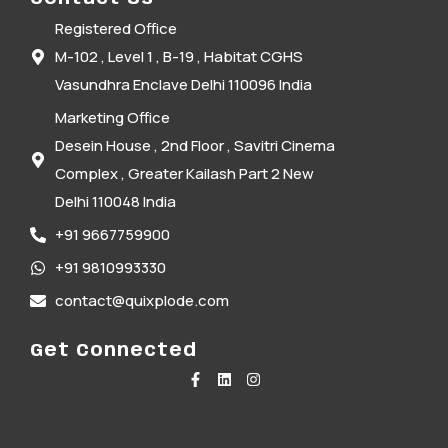
Registered Office
M-102 , Level 1 , B-19 , Habitat CGHS
Vasundhra Enclave Delhi 110096 India
Marketing Office
Desein House , 2nd Floor , Savitri Cinema
Complex , Greater Kailash Part 2 New
Delhi 110048 India
+91 9667759900
+91 9810993330
contact@quixplode.com
Get Connected