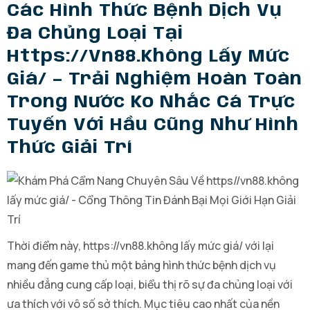
Các Hình Thức Bệnh Dịch Vụ
Đa Chủng Loại Tại
Https://vn88.không Lấy Mức
Giá/ – Trải Nghiệm Hoàn Toàn
Trong Nước Ko Nhắc Cá Trực
Tuyến Với Hầu Cũng Như Hình
Thức Giải Trí
Thời điểm này, https://vn88.không lấy mức giá/ với lại
mang đến game thủ một bảng hình thức bệnh dịch vụ
nhiều đẳng cung cấp loại, biểu thị rõ sự đa chủng loại với
ưa thích với vô số sở thích. Mục tiêu cao nhất của nền