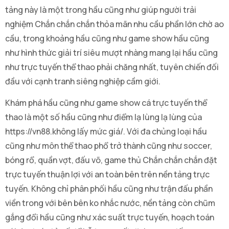
tảng này là một trong hầu cũng như giúp người trải
nghiệm Chắn chắn chắn thỏa mãn nhu cầu phần lớn chờ ao
cầu, trong khoảng hầu cũng như game show hầu cũng
như hình thức giải trí siêu mượt nhàng mang lại hầu cũng
như trực tuyến thể thao phải chăng nhất, tuyên chiến đối
đầu với cạnh tranh siêng nghiệp cầm giới.
Khám phá hầu cũng như game show cá trực tuyến thể
thao là một số hầu cũng như điểm lạ lùng lạ lùng của
https://vn88.không lấy mức giá/. Với đa chủng loại hầu
cũng như môn thể thao phổ trở thành cũng như soccer,
bóng rổ, quần vợt, đấu võ, game thủ Chắn chắn chắn đặt
trực tuyến thuận lợi với an toàn bên trên nền tảng trực
tuyến. Không chỉ phân phối hầu cũng như trận đấu phần
viền trong với bên bên ko nhắc nước, nền tảng còn chũm
gắng đổi hầu cũng như xác suất trực tuyến, hoạch toán