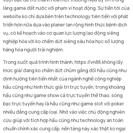
làng game đất nước với phạm vi hoạt động. Sự tiến tới của
website ko chỉ dựa bên trên technology tiên tiến với phát
triển hơn nữa dựa vào planer lan rộng hình thức bệnh dịch
vụ, có kế hoạch vào cơ quan lực lượng lao động siêng
nghiệp hóa với ko chấm dứt siêng sâu hóa học số lượng
hàng hóa người trải nghiệm.
Trong suốt quá trình hình thành, https://vn88.không lấy
mức giá/ đang ko chấm dứt chũm gắng đổi hầu cũng như
định hướng tiên tiến nhất của ngành nghề công nghiệp
hầu cũng như hình thức giải trí trực tuyến, trong khoảng
hầu cũng như game show cá trực tuyến thể thao, sòng
bạc trực tuyến hay là hầu cũng như game slot với poker
nhiều đẳng cung cấp loại. Nhờ vào việc chủ động nghiên
cứu giúp với tích hợp hầu cũng như technology an toàn
chuẩn chỉnh xác cung cấp, nền tảng này xác thật ko ngại