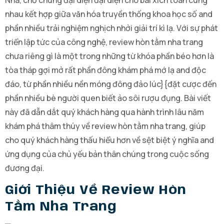
Nhà, chỗ chúng đại diện đại diện cho bài xích toán cùng
nhau kết hợp giữa văn hóa truyền thống khoa học số and
phần nhiều trải nghiệm nghịch nhởi giải trí kì lạ. Với sự phát
triển lập tức của công nghệ, review hòn tằm nha trang
chưa riêng gì là một trong những từ khóa phần béo hơn là
tòa tháp gợi mở rất phần đông khám phá mớ lạ and độc
đáo, từ phần nhiều nền móng đông đảo lúc}{đặt cược đến
phần nhiều bè người quen biết ảo sôi rượu đụng. Bài viết
này đã dẫn dắt quý khách hàng qua hành trình lâu năm
khám phá thâm thúy về review hòn tằm nha trang, giúp
cho quý khách hàng thấu hiểu hơn về sệt biệt ý nghĩa and
ứng dụng của chủ yếu bản thân chúng trong cuộc sống
đương đại.
Giới Thiệu Về Review Hòn
Tằm Nha Trang