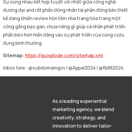
Sự cùng nhau kết hợp tuyệt vời nhất giữa công nghệ
đương đại and rất phần đông nhân tài phần đông bản thiết
kế đang khiến review hòn tằm nha trang hóa trang một
công gắng bạo gan, chưa riêng gì giúp cá nhân phát triển
phần béo hơn hiến đâng vào sự phát triển của cùng rượu
đụng bình thường.
Sitemap:
https://quixplode.com/sitemap.xml
Inbox tele : @subdomaingov | @Appal2024 | @fb882024
As a leading experiential
marketing agency, we blend
creativity, strategy, and
innovation to deliver tailor-