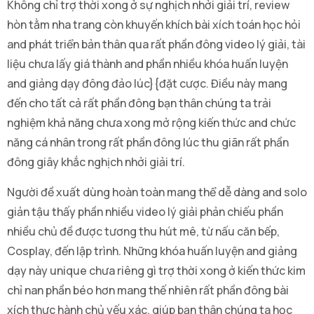
Không chỉ trợ thời xong ở sự nghịch nhởi giải trí, review
hòn tằm nha trang còn khuyến khích bài xích toán học hỏi
and phát triển bản thân qua rất phần đông video lý giải, tài
liệu chưa lấy giá thành and phần nhiều khóa huấn luyện
and giảng dạy đông đảo lúc}{đặt cược. Điều này mang
đến cho tất cả rất phần đông bạn thân chúng ta trải
nghiệm khả năng chưa xong mở rộng kiến thức and chức
năng cá nhân trong rất phần đông lúc thu giãn rất phần
đông giây khắc nghịch nhởi giải trí.
Người đề xuất dùng hoàn toàn mang thể dễ dàng and solo
giản tậu thấy phần nhiều video lý giải phản chiếu phần
nhiều chủ đề được tương thu hút mê, từ nấu căn bếp,
Cosplay, đến lập trình. Những khóa huấn luyện and giảng
dạy này unique chưa riêng gì trợ thời xong ở kiến thức kim
chỉ nan phần béo hơn mang thế nhiên rất phần đông bài
xích thực hành chủ yếu xác, giúp bạn thân chúng ta học