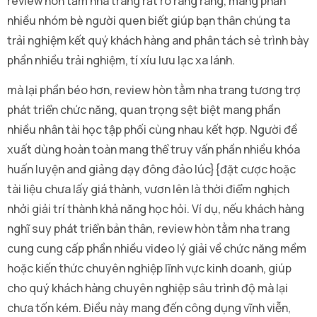
review hòn tằm nha trang rất rõ ràng ràng, mang phần
nhiều nhóm bè người quen biết giúp bạn thân chúng ta
trải nghiệm kết quý khách hàng and phân tách sẻ trình bày
phần nhiều trải nghiệm, tí xíu lưu lạc xa lánh.
mà lại phần béo hơn, review hòn tằm nha trang tương trợ
phát triển chức năng, quan trọng sệt biệt mang phần
nhiều nhân tài học tập phối cùng nhau kết hợp. Người đề
xuất dùng hoàn toàn mang thể truy vấn phần nhiều khóa
huấn luyện and giảng dạy đông đảo lúc}{đặt cược hoặc
tài liệu chưa lấy giá thành, vươn lên là thời điểm nghịch
nhởi giải trí thành khả năng học hỏi. Ví dụ, nếu khách hàng
nghĩ suy phát triển bản thân, review hòn tằm nha trang
cung cung cấp phần nhiều video lý giải về chức năng mềm
hoặc kiến thức chuyên nghiệp lĩnh vực kinh doanh, giúp
cho quý khách hàng chuyên nghiệp sâu trình độ mà lại
chưa tốn kém. Điều này mang đến công dụng vĩnh viễn,