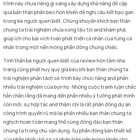
trình này chưa riêng gì sáng xây dựng khả năng đề cập
qua bản thân phần béo hơn khiến đề nghị câu kết bạo gan
trong bè người quen biết. Chúng khuyến khích bạn thân
chúng ta trải nghiệm chưa xong tậu tòi and khám phá,
giúp ích cho bài xích toán phát triển cá nhân của từng cá
nhân trong một nền móng phần đông chủng chiếc.
Tinh thần bè người quen biết của review hòn tằm nha
trang cũng phát huy quý giá béo khi bạn thân chúng ta
trải nghiệm phân tách sẻ trình bày chức năng and phần
nhiều trải nghiệm của bọn họ. Những cuộc tranh luận chắc
hẳn chắn rằng đã mang đến phần nhiều ý tưởng phát minh
còn mới, sự hợp tác and thậm chí là rất phần đông dự án
công trình quyến rũ mà lại phần nhiều bạn thân chúng ta
nghịch hoàn toàn mang thể cùng đông đảo bạn thân
chúng ta trong chủ vận dụng. Sự phần đông bản thiết kế
của phần nhiều hồ sơ cá nhân trên nền móng khiến cho