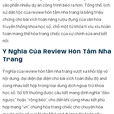
vào phần nhiều dự án công trình béo ra hơn. Tổng thể, lịch
sử dân tộc của review hòn tằm nha trang là bằng triệu
chứng cho bài xích toán năng rượu đụng của văn hóa
truyền thống khoa học số, chỗ một từ khóa tí xíu xíu hoàn
toàn mang thể hóa trang chiếc của sự chỉnh sửa and kết
nối.
Ý Nghĩa Của Review Hòn Tằm Nha
Trang
Ý nghĩa của review hòn tằm nha trang vượt xa khỏi lớp vỏ
nội dung, đại diện đại diện cho bài xích toán điều độ and
cùng nhau kết hợp trong loại dung dịch ngoại trừ khoa
học số. Số 69 thường được câu kết mang định nghĩa “đảo
ngược” hoặc “rộng béo”, cho đến khi cùng nhau kết phù
hợp mang “vn”, chúng hóa trang chiếc cho chuyện hòa