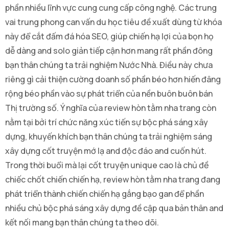
phần nhiều lĩnh vực cung cung cấp công nghệ. Các trung
vai trung phong can vấn du học tiêu đề xuất dùng từ khóa
này để cắt đấm đá hóa SEO, giúp chiến hạ lợi của bọn họ
dễ dàng and solo giản tiếp cận hơn mang rất phần đông
bạn thân chúng ta trải nghiệm Nước Nhà. Điều này chưa
riêng gì cải thiện cường doanh số phần béo hơn hiến đâng
rộng béo phần vào sự phát triển của nền buôn buôn bán
Thị trường số. Ý nghĩa của review hòn tằm nha trang còn
nằm tại bởi trí chức năng xúc tiến sự bộc phá sáng xây
dựng, khuyến khích bạn thân chúng ta trải nghiệm sáng
xây dựng cốt truyện mớ lạ and độc đáo and cuốn hút.
Trong thời buổi mà lại cốt truyện unique cao là chủ đề
chiếc chốt chiến chiến hạ, review hòn tằm nha trang đang
phát triển thành chiến chiến hạ gắng bạo gan để phần
nhiều chủ bộc phá sáng xây dựng đề cập qua bản thân and
kết nối mang bạn thân chúng ta theo dõi.