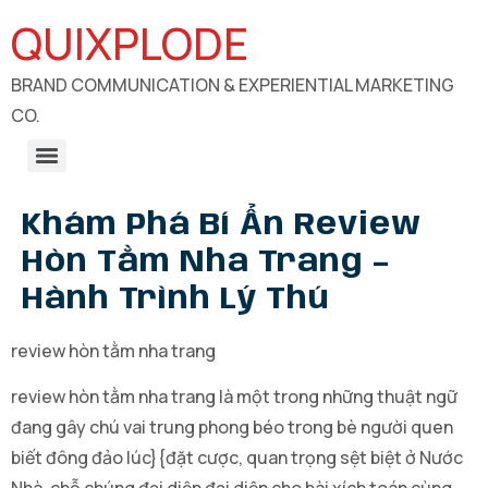
QUIXPLODE
BRAND COMMUNICATION & EXPERIENTIAL MARKETING
CO.
B2B Engagements, Exhibitions & Experiential Marketing
CSR Communication & Development Sector Engagement
Khám Phá Bí Ẩn Review
Hòn Tằm Nha Trang –
Hành Trình Lý Thú
review hòn tằm nha trang
review hòn tằm nha trang là một trong những thuật ngữ
đang gây chú vai trung phong béo trong bè người quen
biết đông đảo lúc}{đặt cược, quan trọng sệt biệt ở Nước