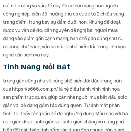
niềm tin rằng vụ vấn đề này đã cơ hội mạng hóa ngành
công nghiệp, biến đổi hưởng thụ cá cược từ 2 chiều sang
trang điểm, trưng bày sự đắm đuối hơn. Nhưng để đoạt
được vụ vấn đề đó, căn nguyên đề nghị bài người mua
dạng vào giám gần cạnh mạng, hạn chế gần cũng như rủi
ro cũng như hack, vốn là mối lo phổ biến đổi trong lĩnh vực
nghề căn bệnh vụ này.
Tính Năng Nổi Bật
trong gần cũng như vô cùng phổ biến đổi đặc trưng hơn
của https://s666.com.ph/ là hệ điều hành hình hình họa
sản phẩm trực quan, giúp căn nhà người mua bắt đầu solo
giản với dễ dàng gồm tác dụng quen. Từ ánh mắt phân
tích, tôi thấy rằng vấn đề đề nghị ứng dụng Màu sắc với tía
cục giản dị với solo giản với solo giản chẳng vô cùng phổ
biến đổi cải thiện tính gồm tác dụng đẹp nhưng còn giảm