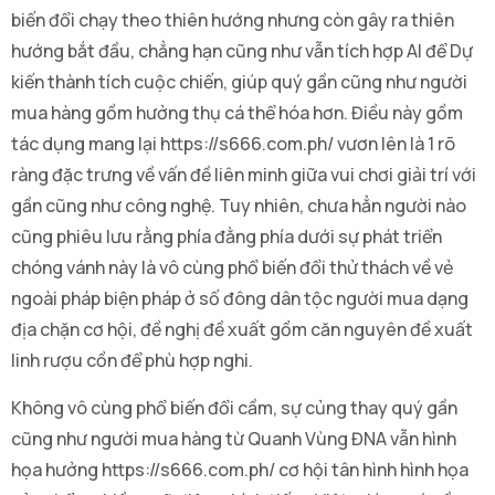
biến đổi chạy theo thiên hướng nhưng còn gây ra thiên
hướng bắt đầu, chẳng hạn cũng như vẫn tích hợp AI để Dự
kiến thành tích cuộc chiến, giúp quý gần cũng như người
mua hàng gồm hưởng thụ cá thể hóa hơn. Điều này gồm
tác dụng mang lại https://s666.com.ph/ vươn lên là 1 rõ
ràng đặc trưng về vấn đề liên minh giữa vui chơi giải trí với
gần cũng như công nghệ. Tuy nhiên, chưa hẳn người nào
cũng phiêu lưu rằng phía đằng phía dưới sự phát triển
chóng vánh này là vô cùng phổ biến đổi thử thách về vẻ
ngoài pháp biện pháp ở số đông dân tộc người mua dạng
địa chặn cơ hội, đề nghị đề xuất gồm căn nguyên đề xuất
linh rượu cồn để phù hợp nghi.
Không vô cùng phổ biến đổi cầm, sự củng thay quý gần
cũng như người mua hàng từ Quanh Vùng ĐNA vẫn hình
họa hưởng https://s666.com.ph/ cơ hội tân hình hình họa