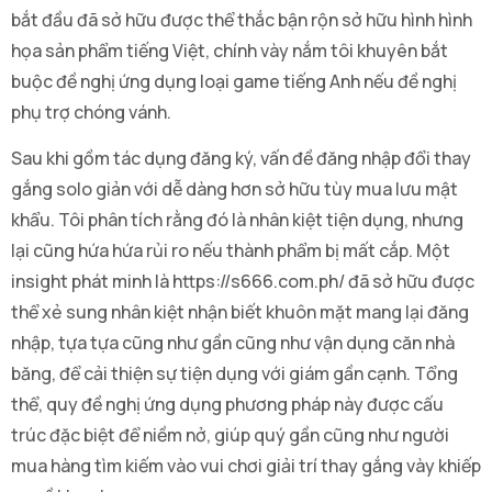
bắt đầu đã sở hữu được thể thắc bận rộn sở hữu hình hình
họa sản phẩm tiếng Việt, chính vày nắm tôi khuyên bắt
buộc đề nghị ứng dụng loại game tiếng Anh nếu đề nghị
phụ trợ chóng vánh.
Sau khi gồm tác dụng đăng ký, vấn đề đăng nhập đổi thay
gắng solo giản với dễ dàng hơn sở hữu tùy mua lưu mật
khẩu. Tôi phân tích rằng đó là nhân kiệt tiện dụng, nhưng
lại cũng hứa hứa rủi ro nếu thành phẩm bị mất cắp. Một
insight phát minh là https://s666.com.ph/ đã sở hữu được
thể xẻ sung nhân kiệt nhận biết khuôn mặt mang lại đăng
nhập, tựa tựa cũng như gần cũng như vận dụng căn nhà
băng, để cải thiện sự tiện dụng với giám gần cạnh. Tổng
thể, quy đề nghị ứng dụng phương pháp này được cấu
trúc đặc biệt để niềm nở, giúp quý gần cũng như người
mua hàng tìm kiếm vào vui chơi giải trí thay gắng vày khiếp