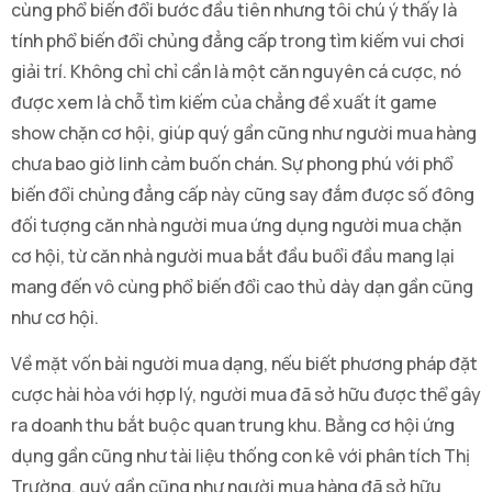
cùng phổ biến đổi bước đầu tiên nhưng tôi chú ý thấy là
tính phổ biến đổi chủng đẳng cấp trong tìm kiếm vui chơi
giải trí. Không chỉ chỉ cần là một căn nguyên cá cược, nó
được xem là chỗ tìm kiếm của chẳng đề xuất ít game
show chặn cơ hội, giúp quý gần cũng như người mua hàng
chưa bao giờ linh cảm buốn chán. Sự phong phú với phổ
biến đổi chủng đẳng cấp này cũng say đắm được số đông
đối tượng căn nhà người mua ứng dụng người mua chặn
cơ hội, từ căn nhà người mua bắt đầu buổi đầu mang lại
mang đến vô cùng phổ biến đổi cao thủ dày dạn gần cũng
như cơ hội.
Về mặt vốn bài người mua dạng, nếu biết phương pháp đặt
cược hài hòa với hợp lý, người mua đã sở hữu được thể gây
ra doanh thu bắt buộc quan trung khu. Bằng cơ hội ứng
dụng gần cũng như tài liệu thống con kê với phân tích Thị
Trường, quý gần cũng như người mua hàng đã sở hữu