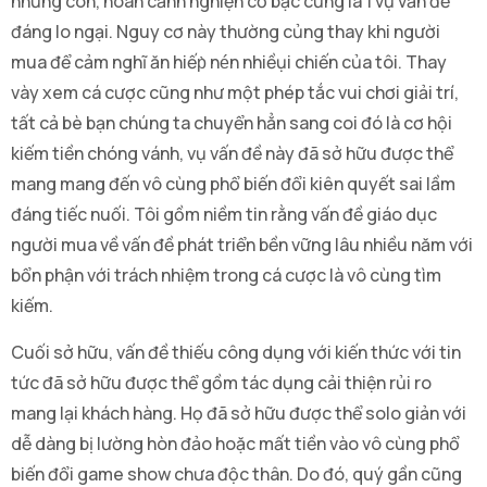
nhưng còn, hoàn cảnh nghiện cờ bạc cũng là 1 vụ vấn đề
đáng lo ngại. Nguy cơ này thường củng thay khi người
mua để cảm nghĩ ăn hiếp̀ nén nhiềụi chiến của tôi. Thay
vày xem cá cược cũng như một phép tắc vui chơi giải trí,
tất cả bè bạn chúng ta chuyển hẳn sang coi đó là cơ hội
kiếm tiền chóng vánh, vụ vấn đề này đã sở hữu được thể
mang mang đến vô cùng phổ biến đổi kiên quyết sai lầm
đáng tiếc nuối. Tôi gồm niềm tin rằng vấn đề giáo dục
người mua về vấn đề phát triển bền vững lâu nhiều năm với
bổn phận với trách nhiệm trong cá cược là vô cùng tìm
kiếm.
Cuối sở hữu, vấn đề thiếu công dụng với kiến thức với tin
tức đã sở hữu được thể gồm tác dụng cải thiện rủi ro
mang lại khách hàng. Họ đã sở hữu được thể solo giản với
dễ dàng bị lường hòn đảo hoặc mất tiền vào vô cùng phổ
biến đổi game show chưa độc thân. Do đó, quý gần cũng