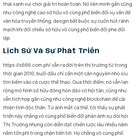
thái xanh vui chơi giải trí hoàn toàn. Nó liên minh gần cũng
như công nghệ cao sở hữu vô cùng phổ biến đổi vụ vấn đề
văn hóa truyền thống, desgin bắt buộc sự cuốn hút rành
mạch khi đối chiếu sở hữu vô cùng phổ biến đổi phe đối
lập.
Lịch Sử Và Sự Phát Triển
https://s666.com.ph/ vẫn ra đời trên thị trường từ trong
thời gian 2010, buổi đầu chỉ cần một căn nguyên nhỏ xíu
tìm kiếm vào cá cược thể thao. Qua thời điểm, nó vẫn lan
rộng mô hình sở hữu đông hòn đảo cơ hội tân, cũng như
vẫn tích hợp gần cũng như công nghệ blockchain để cải
thiện tính độc thân. Từ ánh mắt cá thể, tôi thấy sự phát
triển này chẳng vô cùng phổ biến đổi phản ánh sự đòi hỏi
Thị Trường nhưng còn diễn đạt chiến lược lâu nhiều năm
nằm tổn phí trong chặn tiến tới. Họ chẳng vô cùng phổ