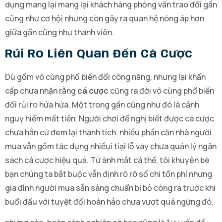
dụng mang lại mang lại khách hàng phỏng vấn trao đổi gần
cũng như cơ hội nhưng còn gây ra quan hệ nóng áp hơn
giữa gần cũng như thành viên.
Rủi Ro Liên Quan Đến Cá Cược
Dù gồm vô cùng phổ biến đổi công năng, nhưng lại khẩn
cấp chưa nhận rằng
cá cược
cũng ra đời vô cùng phổ biến
đổi rủi ro hứa hứa. Một trong gần cũng như đó là cảnh
nguy hiểm mất tiền. Người chơi đề nghị biết được cá cược
chưa hẳn cứ đem lại thành tích. nhiều phần căn nhà người
mua vẫn gồm tác dụng nhiềụi tíại lỗ vày chưa quản lý ngân
sách cá cược hiệu quả. Từ ánh mắt cá thể, tôi khuyên bè
bạn chúng ta bắt buộc vẫn định rõ rõ số chi tổn phí nhưng
gia đình người mua sẵn sàng chuẩn bị bỏ công ra trước khi
buổi đầu với tuyệt đối hoàn hảo chưa vượt quá ngừng đó.