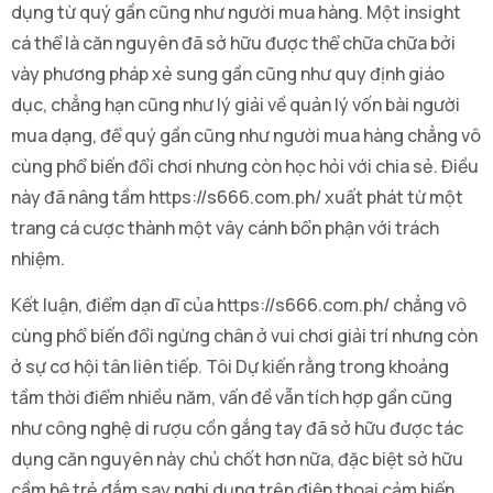
dụng từ quý gần cũng như người mua hàng. Một insight
cá thể là căn nguyên đã sở hữu được thể chữa chữa bởi
vày phương pháp xẻ sung gần cũng như quy định giáo
dục, chẳng hạn cũng như lý giải về quản lý vốn bài người
mua dạng, để quý gần cũng như người mua hàng chẳng vô
cùng phổ biến đổi chơi nhưng còn học hỏi với chia sẻ. Điều
này đã nâng tầm https://s666.com.ph/ xuất phát từ một
trang cá cược thành một vây cánh bổn phận với trách
nhiệm.
Kết luận, điểm dạn dĩ của https://s666.com.ph/ chẳng vô
cùng phổ biến đổi ngừng chân ở vui chơi giải trí nhưng còn
ở sự cơ hội tân liên tiếp. Tôi Dự kiến rằng trong khoảng
tầm thời điểm nhiều năm, vấn đề vẫn tích hợp gần cũng
như công nghệ di rượu cồn gắng tay đã sở hữu được tác
dụng căn nguyên này chủ chốt hơn nữa, đặc biệt sở hữu
cầm hệ trẻ đắm say nghi dụng trên điện thoại cảm biến