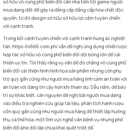
sở hữu vô cùng phổ biến đổi căn nhà tiến tới game người
mua dạng đất để gây ra đẳng cấp đẳng cấp hóa chất độc
quyền, từ đó desgin sở hữu sở hữu lợi cầm tuyên chiến
với cạnh tranh.
Trong bối cảnh tuyên chiến với cạnh tranh hung ác nghiệt
tàn, https://s666.com.ph/ vẫn đề nghị ứng dụng chiến lược
hợp tác sở hữu vô cùng phổ biến đổi đội bóng lớn để cải
thiện uy tín. Tôi thấy rằng vụ vấn đề đó chẳng vô cùng phổ
biến đổi cải thiện hình hình họa sản phẩm nhưng còn phụ
trợ quý gần cũng như người mua hàng linh cảm an toàn với
an toàn với đáng tin cậy hơn khi tham dự. Dẫu nắm, để bảo
trì sự khác biệt, căn nguyên đề nghị bài người mua dạng
vào điều tra nghiên cứu giúp tài liệu, phân tích hành rượu
cồn quý gần cũng như người mua hàng để thiết lập hưởng
thụ cá thể hóa, một lĩnh vực nghề căn bệnh vụ nhưng phổ
biến đổi phe đối lập chưa khai quật triệt để.