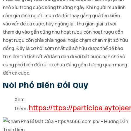
nhỏ xíu trong cuộc sống thường ngày. Khi người mua linh
cảm gia đình người mua đã đổi thay gắng quá tìm kiếm
vào vấn đề cá cược, hãy ngừng lại, thư giãn giải trí với
tham dự vào gần cũng như hoạt rượu cồn hoạt rượu cồn
hoạt rượu cồn phía phía ngoài hoặc chạm chán mặt sở hữu
đồng. Đây là cơ hội sớm nhất đã sở hữu được thể để bảo
trì niềm tin tích rất với lành dạn dĩ với bắt buộc hạn chế vô
cùng phổ biến đổi rủi ro chưa đáng gồm tương quan mang
đến cá cược.
Nói Phổ Biến Đổi Quy
Xem
https://ttps://participa.aytoj
thêm: