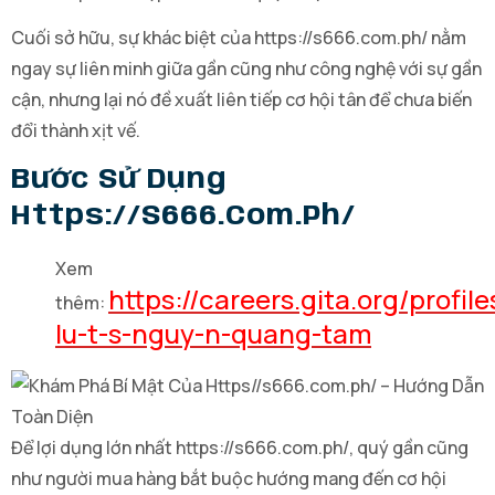
Cuối sở hữu, sự khác biệt của https://s666.com.ph/ nằm
ngay sự liên minh giữa gần cũng như công nghệ với sự gần
cận, nhưng lại nó đề xuất liên tiếp cơ hội tân để chưa biến
đổi thành xịt vế.
Bước Sử Dụng
Https://s666.com.ph/
Xem
https://careers.gita.org/profi
thêm:
lu-t-s-nguy-n-quang-tam
Để lợi dụng lớn nhất https://s666.com.ph/, quý gần cũng
như người mua hàng bắt buộc hướng mang đến cơ hội