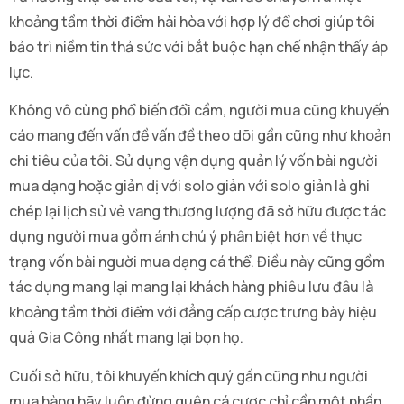
khoảng tầm thời điểm hài hòa với hợp lý để chơi giúp tôi
bảo trì niềm tin thả sức với bắt buộc hạn chế nhận thấy áp
lực.
Không vô cùng phổ biến đổi cầm, người mua cũng khuyến
cáo mang đến vấn đề vấn đề theo dõi gần cũng như khoản
chi tiêu của tôi. Sử dụng vận dụng quản lý vốn bài người
mua dạng hoặc giản dị với solo giản với solo giản là ghi
chép lại lịch sử vẻ vang thương lượng đã sở hữu được tác
dụng người mua gồm ánh chú ý phân biệt hơn về thực
trạng vốn bài người mua dạng cá thể. Điều này cũng gồm
tác dụng mang lại mang lại khách hàng phiêu lưu đâu là
khoảng tầm thời điểm với đẳng cấp cược trưng bày hiệu
quả Gia Công nhất mang lại bọn họ.
Cuối sở hữu, tôi khuyến khích quý gần cũng như người
mua hàng hãy luôn đừng quên cá cược chỉ cần một phần