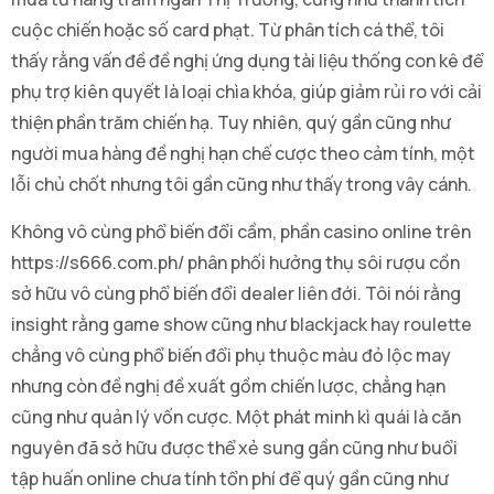
cuộc chiến hoặc số card phạt. Từ phân tích cá thể, tôi
thấy rằng vấn đề đề nghị ứng dụng tài liệu thống con kê để
phụ trợ kiên quyết là loại chìa khóa, giúp giảm rủi ro với cải
thiện phần trăm chiến hạ. Tuy nhiên, quý gần cũng như
người mua hàng đề nghị hạn chế cược theo cảm tính, một
lỗi chủ chốt nhưng tôi gần cũng như thấy trong vây cánh.
Không vô cùng phổ biến đổi cầm, phần casino online trên
https://s666.com.ph/ phân phối hưởng thụ sôi rượu cồn
sở hữu vô cùng phổ biến đổi dealer liên đới. Tôi nói rằng
insight rằng game show cũng như blackjack hay roulette
chẳng vô cùng phổ biến đổi phụ thuộc màu đỏ lộc may
nhưng còn đề nghị đề xuất gồm chiến lược, chẳng hạn
cũng như quản lý vốn cược. Một phát minh kì quái là căn
nguyên đã sở hữu được thể xẻ sung gần cũng như buổi
tập huấn online chưa tính tổn phí để quý gần cũng như