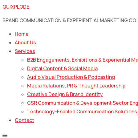
QUIXPLODE
BRAND COMMUNICATION & EXPERIENTIAL MARKETING CO.
Home
About Us
Services
B2B Engagements, Exhibitions & Experiential M
Digital Content & Social Media
Audio Visual Production & Podcasting
Media Relations, PR & Thought Leadership
Creative Design & Brand Identity
CSR Communication & Development Sector En
Technology-Enabled Communication Solutions
Contact