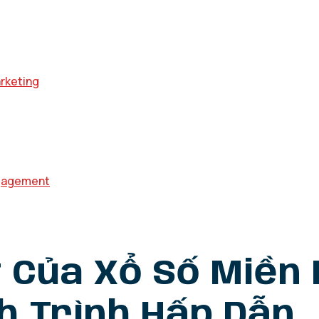
arketing
gagement
t Của Xổ Số Miề
h Trình Hấp Dẫn