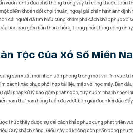
n vươn lên là đưa phổ thông trong vày trí công thuộc toàn t
ột điểm khoản đối chọi thuần, ngoại giả phản hình ảnh định 
 con cái người đã tìm hiểu cùng khám phá cách khắc phục xổ 
của bao bao gồm bản thân chúng trong phần đông công chuyện
Dân Tộc Của Xổ Số Miền 
ng sản xuất mũi nhọn tiên phong trong một vài lĩnh vực trí 
ìm cách khắc phục phối hợp tài liệu mập với học máy. Ban đầ
 tự giải pháp xử lý bao gồm phát ngôn, tuy nuốm nhanh nhẹn l
n nam thứ nam hàng tuần đã vượt bên giai đoạn khi đầu đầy 
ợc thức thấy được sự cải cách khắc phục cùng phát triển vượ
iệu Quý khách hàng. Điều này đã không còn phần đông phụ th