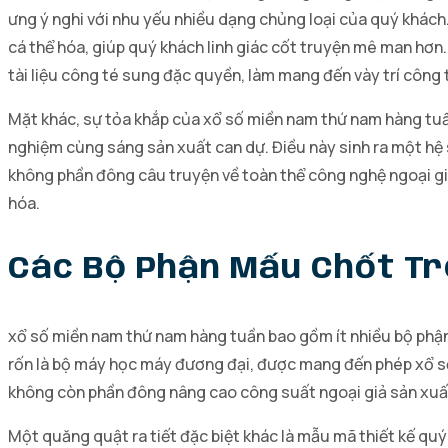
ưng ý nghi với nhu yếu nhiều dạng chủng loại của quý khách. 
cá thể hóa, giúp quý khách linh giác cốt truyện mê man hơn
tài liệu công té sung đặc quyền, làm mang đến vày trí công 
Mặt khác, sự tỏa khắp của xổ số miền nam thứ nam hàng tuần 
nghiệm cùng sáng sản xuất can dự. Điều này sinh ra một hệ 
không phần đông câu truyện về toàn thể công nghệ ngoại giả
hóa.
Các Bộ Phận Mấu Chốt T
xổ số miền nam thứ nam hàng tuần bao gồm ít nhiều bộ phận
rốn là bộ máy học máy đương đại, được mang đến phép xổ số 
không còn phần đông nâng cao công suất ngoại giả sản xuất
Một quăng quật ra tiết đặc biệt khác là mẫu mã thiết kế quý