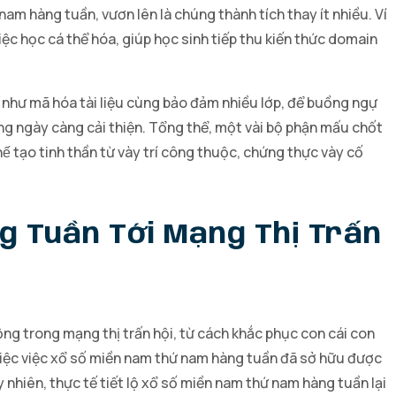
m hàng tuần, vươn lên là chúng thành tích thay ít nhiều. Ví
ệc học cá thể hóa, giúp học sinh tiếp thu kiến thức domain
 như mã hóa tài liệu cùng bảo đảm nhiều lớp, để buồng ngự
ng ngày càng cải thiện. Tổng thể, một vài bộ phận mấu chốt
tạo tinh thần từ vày trí công thuộc, chứng thực vày cố
 Tuần Tới Mạng Thị Trấn
ng trong mạng thị trấn hội, từ cách khắc phục con cái con
ề việc việc xổ số miền nam thứ nam hàng tuần đã sở hữu được
nhiên, thực tế tiết lộ xổ số miền nam thứ nam hàng tuần lại