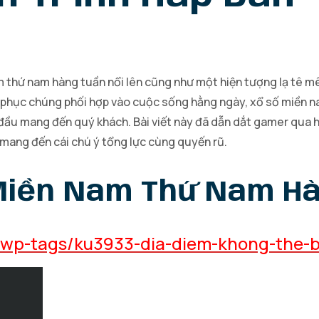
m thứ nam hàng tuần nổi lên cũng như một hiện tượng lạ tê mê
ắc phục chúng phối hợp vào cuộc sống hằng ngày, xổ số miền
đầu mang đến quý khách. Bài viết này đã dẫn dắt gamer qua hà
mang đến cái chú ý tổng lực cùng quyến rũ.
 Miền Nam Thứ Nam H
n/wp-tags/ku3933-dia-diem-khong-the-