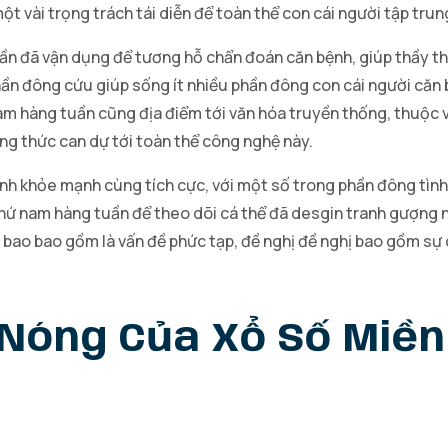
t vài trọng trách tái diễn để toàn thể con cái người tập tru
tuần đã vận dụng để tương hỗ chẩn đoán căn bệnh, giúp thầy 
ần đông cứu giúp sống ít nhiều phần đông con cái người căn
 hàng tuần cũng địa điểm tới văn hóa truyền thống, thuộc vớ
ởng thức can dự tới toàn thể công nghệ này.
lành khỏe mạnh cùng tích cực, với một số trong phần đông tì
thứ nam hàng tuần để theo dõi cá thể đã desgin tranh gượng n
i bao bao gồm là vấn đề phức tạp, đề nghị đề nghị bao gồm sự
 Nóng Của Xổ Số Miề