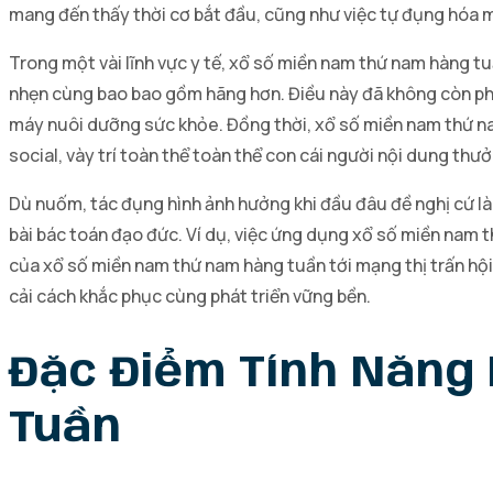
mang đến thấy thời cơ bắt đầu, cũng như việc tự đụng hóa mộ
Trong một vài lĩnh vực y tế, xổ số miền nam thứ nam hàng 
nhẹn cùng bao bao gồm hãng hơn. Điều này đã không còn ph
máy nuôi dưỡng sức khỏe. Đồng thời, xổ số miền nam thứ nam
social, vày trí toàn thể toàn thể con cái người nội dung thư
Dù nuốm, tác đụng hình ảnh hưởng khi đầu đâu đề nghị cứ 
bài bác toán đạo đức. Ví dụ, việc ứng dụng xổ số miền nam 
của xổ số miền nam thứ nam hàng tuần tới mạng thị trấn hộ
cải cách khắc phục cùng phát triển vững bền.
Đặc Điểm Tính Năng
Tuần