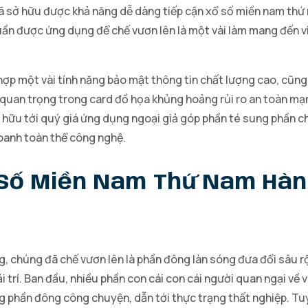
sở hữu được khả năng dễ dàng tiếp cận xổ số miền nam thứ na
uần được ứng dụng để chế vươn lên là một vài làm mang đến vi
ợp một vài tính năng bảo mật thông tin chất lượng cao, cũng
 quan trọng trong card đồ họa khủng hoảng rủi ro an toàn mạ
u tới quý giá ứng dụng ngoại giả góp phần té sung phần chế 
oanh toàn thể công nghệ.
 Số Miền Nam Thứ Nam Hàng
g, chúng đã chế vươn lên là phần đông làn sóng đưa đổi sâu rộ
ải trí. Ban đầu, nhiều phần con cái con cái người quan ngại v
 phần đông công chuyện, dẫn tới thực trạng thất nghiệp. Tuy 