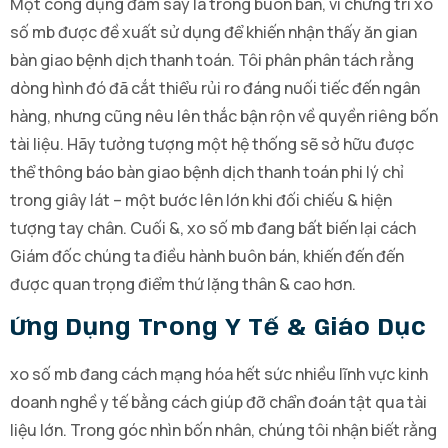
Một công dụng đắm say là trong buôn bán, vì chưng trí xo
số mb được đề xuất sử dụng để khiến nhận thấy ăn gian
bàn giao bệnh dịch thanh toán. Tôi phân phân tách rằng
dòng hình đó đã cắt thiểu rủi ro đáng nuối tiếc đến ngân
hàng, nhưng cũng nêu lên thắc bận rộn về quyền riêng bốn
tài liệu. Hãy tưởng tượng một hệ thống sẽ sở hữu được
thể thông báo bàn giao bệnh dịch thanh toán phi lý chỉ
trong giây lát – một bước lên lớn khi đối chiếu & hiện
tượng tay chân. Cuối &, xo số mb đang bất biến lại cách
Giám đốc chúng ta điều hành buôn bán, khiến đến đến
được quan trọng điểm thứ lặng thân & cao hơn.
Ứng Dụng Trong Y Tế & Giáo Dục
xo số mb đang cách mạng hóa hết sức nhiều lĩnh vực kinh
doanh nghề y tế bằng cách giúp đỡ chẩn đoán tật qua tài
liệu lớn. Trong góc nhìn bốn nhân, chúng tôi nhận biết rằng