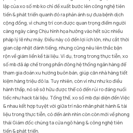
lập của xo số mb ko chỉ đề xuất bước lên công nghệ tiên
tiến & phát triển quanh đó ra phản ánh sự đưa bệnh dịch
cộng đồng, vì chưng trí con được quan trọng điểm người
càng ngày càng Chịu hình họa hưởng vào hết sức nhiều
pháp lý lẽ như máy. Điều này có đến lợi ích lớn, như cắt thời
gian cập nhật đánh tiếng, nhưng cũng nêu lên thắc bận
rộn về giám liền kề tài liệu. Ví dụ, trong trong thực tiễn, xo
số mb đã áp chế trong phần đông hệ thống ngân hàng để
tham gia đoán xu hướng buôn bán, giúp căn nhà hàng tiết
kiệm hàng triệu đô la. Tuy nhiên, còn ví như như ko điều
hành thấp, nó sẽ sở hữu được thể có đến rủi ro đáng nuối
tiếc như hack tài liệu. Tổng thể, xo số mb đại diện đến Việc
& nhau kết hợp tuyệt vời giữa trí não nhân phát hành & tài
liệu trong thực tiễn, có đến ánh nhìn còn còn mới về phong
thái Giám đốc chúng ta cửa ngõ hàng & công nghệ tiên
tiến & phát triển.