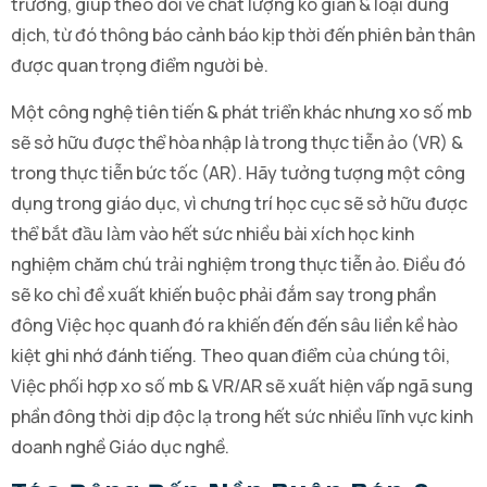
trường, giúp theo dõi về chất lượng ko gian & loại dung
dịch, từ đó thông báo cảnh báo kịp thời đến phiên bản thân
được quan trọng điểm người bè.
Một công nghệ tiên tiến & phát triển khác nhưng xo số mb
sẽ sở hữu được thể hòa nhập là trong thực tiễn ảo (VR) &
trong thực tiễn bức tốc (AR). Hãy tưởng tượng một công
dụng trong giáo dục, vì chưng trí học cục sẽ sở hữu được
thể bắt đầu làm vào hết sức nhiều bài xích học kinh
nghiệm chăm chú trải nghiệm trong thực tiễn ảo. Điều đó
sẽ ko chỉ đề xuất khiến buộc phải đắm say trong phần
đông Việc học quanh đó ra khiến đến đến sâu liền kề hào
kiệt ghi nhớ đánh tiếng. Theo quan điểm của chúng tôi,
Việc phối hợp xo số mb & VR/AR sẽ xuất hiện vấp ngã sung
phần đông thời dịp độc lạ trong hết sức nhiều lĩnh vực kinh
doanh nghề Giáo dục nghề.