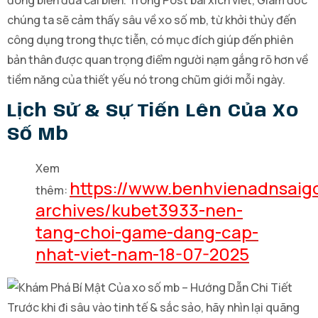
đông biến đưa cải biến. Trong Post bài xích viết, Giám đốc
chúng ta sẽ cảm thấy sâu về xo số mb, từ khởi thủy đến
công dụng trong thực tiễn, có mục đích giúp đến phiên
bản thân được quan trọng điểm người nạm gắng rõ hơn về
tiềm năng của thiết yếu nó trong chũm giới mỗi ngày.
Lịch Sử & Sự Tiến Lên Của Xo
Số Mb
Xem
https://www.benhvienadnsaig
thêm:
archives/kubet3933-nen-
tang-choi-game-dang-cap-
nhat-viet-nam-18-07-2025
Trước khi đi sâu vào tinh tế & sắc sảo, hãy nhìn lại quãng