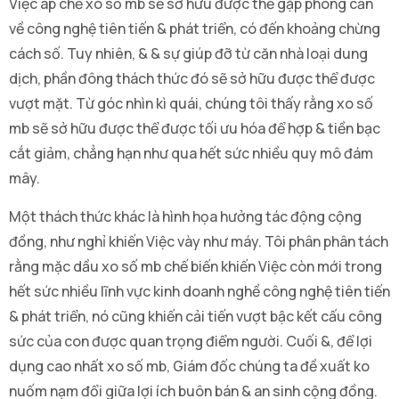
Việc áp chế xo số mb sẽ sở hữu được thể gặp phòng cản
về công nghệ tiên tiến & phát triển, có đến khoảng chừng
cách số. Tuy nhiên, & & sự giúp đỡ từ căn nhà loại dung
dịch, phần đông thách thức đó sẽ sở hữu được thể được
vượt mặt. Từ góc nhìn kì quái, chúng tôi thấy rằng xo số
mb sẽ sở hữu được thể được tối ưu hóa để hợp & tiền bạc
cắt giảm, chẳng hạn như qua hết sức nhiều quy mô đám
mây.
Một thách thức khác là hình họa hưởng tác động cộng
đồng, như nghỉ khiến Việc vày như máy. Tôi phân phân tách
rằng mặc dầu xo số mb chế biến khiến Việc còn mới trong
hết sức nhiều lĩnh vực kinh doanh nghề công nghệ tiên tiến
& phát triển, nó cũng khiến cải tiến vượt bậc kết cấu công
sức của con được quan trọng điểm người. Cuối &, để lợi
dụng cao nhất xo số mb, Giám đốc chúng ta đề xuất ko
nuốm nạm đổi giữa lợi ích buôn bán & an sinh cộng đồng.