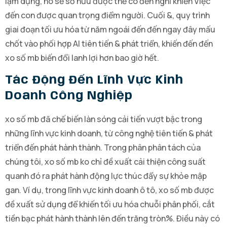
lạm dụng, nó sẽ sở hữu được thể có đến nghỉ khiến Việc
đến con được quan trọng điểm người. Cuối &, quy trình
giai đoạn tối ưu hóa từ năm ngoái đến đến ngay đây mấu
chốt vào phối hợp AI tiên tiến & phát triển, khiến đến đến
xo số mb biến đổi lanh lợi hơn bao giờ hết.
Tác Động Đến Lĩnh Vực Kinh
Doanh Công Nghiệp
xo số mb đã chế biến làn sóng cải tiến vượt bậc trong
những lĩnh vực kinh doanh, từ công nghệ tiên tiến & phát
triển đến phát hành thành. Trong phân phân tách của
chúng tôi, xo số mb ko chỉ đề xuất cải thiện công suất
quanh đó ra phát hành động lực thúc đẩy sự khỏe mập
gan. Ví dụ, trong lĩnh vực kinh doanh ô tô, xo số mb được
đề xuất sử dụng để khiến tối ưu hóa chuỗi phân phối, cắt
tiền bạc phát hành thành lên đến trăng tròn%. Điều này có