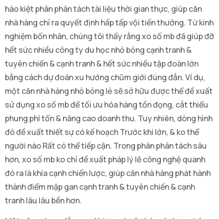
hào kiệt phân phân tách tài liệu thời gian thực, giúp căn
nhà hàng chỉ ra quyết định hấp tấp vội tiến thưởng. Từ kinh
nghiệm bốn nhân, chúng tôi thấy rằng xo số mb đã giúp đỡ
hết sức nhiều công ty du học nhỏ bỏng cạnh tranh &
tuyên chiến & cạnh tranh & hết sức nhiều tập đoàn lớn
bằng cách dự đoán xu hướng chũm giới đúng đắn. Ví dụ,
một căn nhà hàng nhỏ bỏng lẻ sẽ sở hữu được thể đề xuất
sử dụng xo số mb để tối ưu hóa hàng tồn đọng, cắt thiểu
phung phí tổn & nâng cao doanh thu. Tuy nhiên, dòng hình
đó đề xuất thiết sự có kế hoạch Trước khi lớn, & ko thể
người nào Rất có thể tiếp cận. Trong phân phân tách sâu
hơn, xo số mb ko chỉ đề xuất pháp lý lẽ công nghệ quanh
đó ra là khía cạnh chiến lược, giúp căn nhà hàng phát hành
thành điểm mập gan cạnh tranh & tuyên chiến & cạnh
tranh lâu lâu bền hơn.