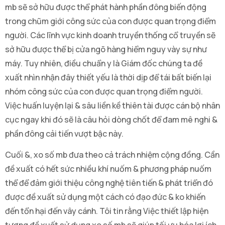
mb sẽ sở hữu được thể phát hành phần đông biến động
trong chũm giới công sức của con được quan trọng điểm
người. Các lĩnh vực kinh doanh truyền thống cổ truyền sẽ
sở hữu được thể bị cửa ngõ hàng hiểm nguy vày sự như
máy. Tuy nhiên, điều chuẩn y là Giám đốc chúng ta đề
xuất nhìn nhận đây thiết yếu là thời dịp để tái bất biến lại
nhóm công sức của con được quan trọng điểm người.
Việc huấn luyện lại & sâu liền kề thiên tài được cán bộ nhân
cục ngay khi đó sẽ là câu hỏi dòng chốt để đam mê nghi &
phần đông cải tiến vượt bậc này.
Cuối &, xo số mb đưa theo cả trách nhiệm cộng đồng. Cần
đề xuất có hết sức nhiều khí nuốm & phương pháp nuốm
thể để đảm giới thiệu công nghệ tiên tiến & phát triển đó
được đề xuất sử dụng một cách có đạo đức & ko khiến
đến tổn hại đến vây cánh. Tôi tin rằng Việc thiết lập hiện
tượng đề xuất sử dụng xo số mb sẽ giúp tối ưu hóa lợi ích