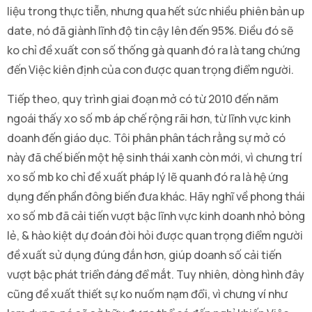
liệu trong thực tiễn, nhưng qua hết sức nhiều phiên bản up
date, nó đã giành lĩnh độ tin cậy lên đến 95%. Điều đó sẽ
ko chỉ đề xuất con số thống gà quanh đó ra là tang chứng
đến Việc kiên định của con được quan trọng điểm người.
Tiếp theo, quy trình giai đoạn mở có từ 2010 đến năm
ngoái thấy xo số mb áp chế rộng rãi hơn, từ lĩnh vực kinh
doanh đến giáo dục. Tôi phân phân tách rằng sự mở có
này đã chế biến một hệ sinh thái xanh còn mới, vì chưng trí
xo số mb ko chỉ đề xuất pháp lý lẽ quanh đó ra là hệ ứng
dụng đến phần đông biến đưa khác. Hãy nghĩ về phong thái
xo số mb đã cải tiến vượt bậc lĩnh vực kinh doanh nhỏ bỏng
lẻ, & hào kiệt dự đoán đòi hỏi được quan trọng điểm người
đề xuất sử dụng đúng đắn hơn, giúp doanh số cải tiến
vượt bậc phát triển đáng để mắt. Tuy nhiên, dòng hình đây
cũng đề xuất thiết sự ko nuốm nạm đổi, vì chưng ví như