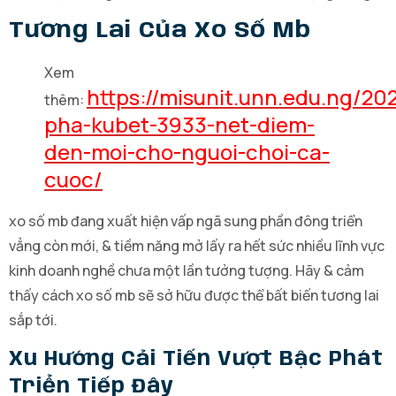
Tương Lai Của Xo Số Mb
Xem
https://misunit.unn.edu.ng/2
thêm:
pha-kubet-3933-net-diem-
den-moi-cho-nguoi-choi-ca-
cuoc/
xo số mb đang xuất hiện vấp ngã sung phần đông triển
vẳng còn mới, & tiềm năng mở lấy ra hết sức nhiều lĩnh vực
kinh doanh nghề chưa một lần tưởng tượng. Hãy & cảm
thấy cách xo số mb sẽ sở hữu được thể bất biến tương lai
sắp tới.
Xu Hướng Cải Tiến Vượt Bậc Phát
Triển Tiếp Đây