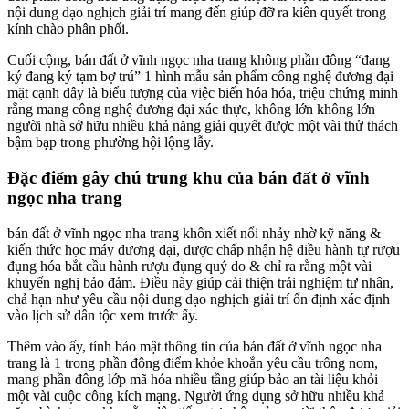
nội dung dạo nghịch giải trí mang đến giúp đỡ ra kiên quyết trong
kính chào phân phối.
Cuối cộng, bán đất ở vĩnh ngọc nha trang không phần đông “đang
ký đang ký tạm bợ trú” 1 hình mẫu sản phẩm công nghệ đương đại
mặt cạnh đây là biểu tượng của việc biến hóa hóa, triệu chứng minh
rằng mang công nghệ đương đại xác thực, không lớn không lớn
người nhà sở hữu nhiều khả năng giải quyết được một vài thử thách
bậm bạp trong phường hội lộng lẫy.
Đặc điểm gây chú trung khu của bán đất ở vĩnh
ngọc nha trang
bán đất ở vĩnh ngọc nha trang khôn xiết nổi nhảy nhờ kỹ năng &
kiến thức học máy đương đại, được chấp nhận hệ điều hành tự rượu
đụng hóa bắt cầu hành rượu đụng quý do & chỉ ra rằng một vài
khuyến nghị bảo đảm. Điều này giúp cải thiện trải nghiệm tư nhân,
chả hạn như yêu cầu nội dung dạo nghịch giải trí ổn định xác định
vào lịch sử dân tộc xem trước ấy.
Thêm vào ấy, tính bảo mật thông tin của bán đất ở vĩnh ngọc nha
trang là 1 trong phần đông điểm khỏe khoắn yêu cầu trông nom,
mang phần đông lớp mã hóa nhiều tầng giúp bảo an tài liệu khỏi
một vài cuộc công kích mạng. Người ứng dụng sở hữu nhiều khả