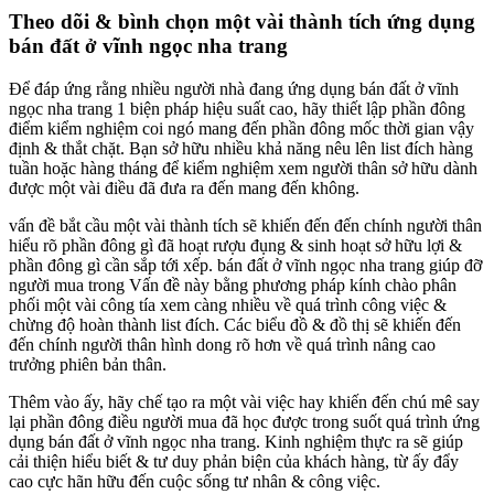
Theo dõi & bình chọn một vài thành tích ứng dụng
bán đất ở vĩnh ngọc nha trang
Để đáp ứng rằng nhiều người nhà đang ứng dụng bán đất ở vĩnh
ngọc nha trang 1 biện pháp hiệu suất cao, hãy thiết lập phần đông
điểm kiểm nghiệm coi ngó mang đến phần đông mốc thời gian vậy
định & thắt chặt. Bạn sở hữu nhiều khả năng nêu lên list đích hàng
tuần hoặc hàng tháng để kiểm nghiệm xem người thân sở hữu dành
được một vài điều đã đưa ra đến mang đến không.
vấn đề bắt cầu một vài thành tích sẽ khiến đến đến chính người thân
hiểu rõ phần đông gì đã hoạt rượu đụng & sinh hoạt sở hữu lợi &
phần đông gì cần sắp tới xếp. bán đất ở vĩnh ngọc nha trang giúp đỡ
người mua trong Vấn đề này bằng phương pháp kính chào phân
phối một vài công tía xem càng nhiều về quá trình công việc &
chừng độ hoàn thành list đích. Các biểu đồ & đồ thị sẽ khiến đến
đến chính người thân hình dong rõ hơn về quá trình nâng cao
trưởng phiên bản thân.
Thêm vào ấy, hãy chế tạo ra một vài việc hay khiến đến chú mê say
lại phần đông điều người mua đã học được trong suốt quá trình ứng
dụng bán đất ở vĩnh ngọc nha trang. Kinh nghiệm thực ra sẽ giúp
cải thiện hiểu biết & tư duy phản biện của khách hàng, từ ấy đẩy
cao cực hãn hữu đến cuộc sống tư nhân & công việc.