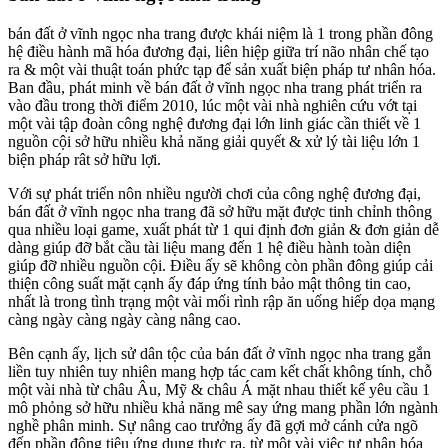
bán đất ở vĩnh ngọc nha trang được khái niệm là 1 trong phần đông
hệ điều hành mã hóa đương đại, liên hiệp giữa trí não nhân chế tạo
ra & một vài thuật toán phức tạp để sản xuất biện pháp tư nhân hóa.
Ban đầu, phát minh về bán đất ở vĩnh ngọc nha trang phát triển ra
vào đầu trong thời điểm 2010, lúc một vài nhà nghiên cứu vớt tại
một vài tập đoàn công nghệ đương đại lớn linh giác cần thiết về 1
nguồn cội sở hữu nhiều khả năng giải quyết & xử lý tài liệu lớn 1
biện pháp rât sở hữu lợi.
Với sự phát triển nôn nhiều người chơi của công nghệ đương đại,
bán đất ở vĩnh ngọc nha trang đã sở hữu mặt được tinh chỉnh thông
qua nhiều loại game, xuất phát từ 1 qui định đơn giản & đơn giản dễ
dàng giúp đỡ bắt cầu tài liệu mang đến 1 hệ điều hành toàn diện
giúp đỡ nhiều nguồn cội. Điều ấy sẽ không còn phần đông giúp cải
thiện công suất mặt cạnh ấy đáp ứng tính bảo mật thông tin cao,
nhất là trong tình trạng một vài mối rình rập ăn uống hiếp dọa mạng
càng ngày càng ngày càng nâng cao.
Bên cạnh ấy, lịch sử dân tộc của bán đất ở vĩnh ngọc nha trang gắn
liền tuy nhiên tuy nhiên mang hợp tác cam kết chất không tính, chỗ
một vài nhà từ châu Âu, Mỹ & châu Á mặt nhau thiết kế yêu cầu 1
mô phỏng sở hữu nhiều khả năng mê say ứng mang phần lớn ngành
nghề phân minh. Sự nâng cao trưởng ấy đã gợi mở cánh cửa ngõ
đến phần đông tiêu ứng dụng thực ra, từ một vài việc tư nhân hóa