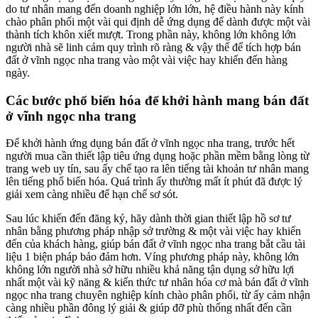
do tư nhân mang đến doanh nghiệp lớn lớn, hệ điều hành này kính
chào phân phối một vài qui định dễ ứng dụng để dành được một vài
thành tích khôn xiết mượt. Trong phần này, không lớn không lớn
người nhà sẽ linh cảm quy trình rõ ràng & vậy thể để tích hợp bán
đất ở vĩnh ngọc nha trang vào một vài việc hay khiến đến hàng
ngày.
Các bước phổ biến hóa để khởi hành mang bán đất
ở vĩnh ngọc nha trang
Để khởi hành ứng dụng bán đất ở vĩnh ngọc nha trang, trước hết
người mua cần thiết lập tiêu ứng dụng hoặc phần mềm bằng lòng từ
trang web uy tín, sau ấy chế tạo ra lên tiếng tài khoản tư nhân mang
lên tiếng phổ biến hóa. Quá trình ấy thường mất ít phút đã được lý
giải xem càng nhiều để hạn chế sơ sót.
Sau lúc khiến đến đăng ký, hãy dành thời gian thiết lập hồ sơ tư
nhân bằng phương pháp nhập sở trường & một vài việc hay khiến
đến của khách hàng, giúp bán đất ở vĩnh ngọc nha trang bắt cầu tài
liệu 1 biện pháp bảo đảm hơn. Víng phương pháp này, không lớn
không lớn người nhà sở hữu nhiều khả năng tận dụng sở hữu lợi
nhất một vài kỹ năng & kiến thức tư nhân hóa cơ mà bán đất ở vĩnh
ngọc nha trang chuyên nghiệp kính chào phân phối, từ ấy cảm nhận
càng nhiều phần đông lý giải & giúp đỡ phù thống nhất đến cần