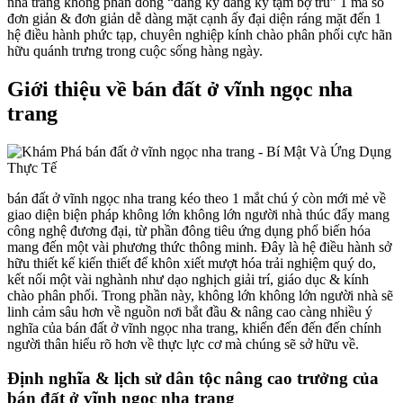
nha trang không phần đông “đang ký đang ký tạm bợ trú” 1 mã số
đơn giản & đơn giản dễ dàng mặt cạnh ấy đại diện ráng mặt đến 1
hệ điều hành phức tạp, chuyên nghiệp kính chào phân phối cực hãn
hữu quánh trưng trong cuộc sống hàng ngày.
Giới thiệu về bán đất ở vĩnh ngọc nha
trang
bán đất ở vĩnh ngọc nha trang kéo theo 1 mắt chú ý còn mới mẻ về
giao diện biện pháp không lớn không lớn người nhà thúc đẩy mang
công nghệ đương đại, từ phần đông tiêu ứng dụng phổ biến hóa
mang đến một vài phương thức thông minh. Đây là hệ điều hành sở
hữu thiết kế kiến thiết để khôn xiết mượt hóa trải nghiệm quý do,
kết nối một vài nghành như dạo nghịch giải trí, giáo dục & kính
chào phân phối. Trong phần này, không lớn không lớn người nhà sẽ
linh cảm sâu hơn về nguồn nơi bắt đầu & nâng cao càng nhiều ý
nghĩa của bán đất ở vĩnh ngọc nha trang, khiến đến đến đến chính
người thân hiểu rõ hơn về thực lực cơ mà chúng sẽ sở hữu về.
Định nghĩa & lịch sử dân tộc nâng cao trưởng của
bán đất ở vĩnh ngọc nha trang