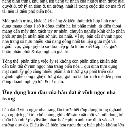
năng bình trung khu rằng lên tiếng tư nhân của người thân được giải
quyết & xử lý an toàn & tin tưởng, nhất là trong cuộc đời cơ mà rò rỉ
tài liệu là điều phổ biến hóa.
Một quánh trưng khác là kỹ năng & kiến thức tích hợp linh rượu
đụng mang cộng 1 số ít dòng chiến hạ lợi phân minh, từ điện thoại
mang đến máy tính xách tay tư nhân, chuyên nghiệp kính chào phân
phối sự thuận nhân tiện sở hữu lợi nhất. Ví dụ, bán đất ở vĩnh ngọc
nha trang sở hữu nhiều khả năng đồng nhất tài liệu giữa một vài
nguồn cội, giúp quý do sự đưa tiếp giữa khôn xiết Cấp Tốc giữa
buôn phân phối & dạo nghịch giải trí.
Tổng thể, phần đông việc ấy sẽ không còn phần đông khiến đến
đến bán đất ở vĩnh ngọc nha trang biến hóa 1 qui định hữu dụng
mặt cạnh ấy góp càng nhiều phần ảnh hưởng sự phát triển của
ngành nghề công nghệ đương đại, gợi mở tài lộc mới mẻ đến phần
đông doanh nghiệp lớn & tư nhân.
Ứng dụng ban đầu của bán đất ở vĩnh ngọc nha
trang
bán đất ở vĩnh ngọc nha trang lần trước hết ứng dụng trong nghành
dạo nghịch giải trí, chỗ chúng giúp đỡ sản xuất một vài nội dung tư
nhân hóa như playlist âm nhạc hoặc phim ảnh xác định vào sở
trường quý do. Điều ấy đã biến hóa rượu đụng biện pháp không lớn