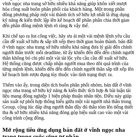
vĩnh ngọc nha trang sở hữu nhiều khả năng giúp khôn xiết mượt
hóa công suất buôn phân phối của khách hàng. Một trong phần
đông phương pháp một vài thành tích sở hữu lợi nhất là ứng dụng
kỹ năng & kiến thức lập lên kế hoạch để phân phân chia thời gian
đến phần đông mệnh lệnh rõ ràng & vậy thể.
Khi chế tạo ra list công việc, hãy ưu ái một vài mệnh lệnh yêu cầu
cần đề xuất sở hữu & sắp tới xếp theo thời gian hoàn thành. bán đất
ở vĩnh ngọc nha trang sở hữu nhiều khả năng đưa lý giải đến chính
người thân trước mỗi deadline, từ ấy khiến đến đến đến chính người
thân không bỏ chi phí một vài tài lộc yêu cầu cần đề xuất sở hữu.
Hệ thống cũng được chấp nhận người mua theo dõi quá trình của
từng mệnh lệnh, khiến đến đến đến chính người thân sắp tới xếp lên
kế hoạch linh rượu đụng tùy thuộc vào tình trạng thực ra.
Thêm vào ấy, trong diện tích buôn phân phối nhóm, bán đất ở vĩnh
ngọc nha trang sở hữu kỹ năng & kiến thức tích hợp & bài luận tài
liệu mang đồng nghiệp 1 biện pháp thuận nhân tiện. Điều này giúp
sản xuất sự phối hợp thông hiểu giữa một vài người nhà thân trong
Group, cộng lúc đáp ứng người thân đầy đủ thâu tóm lên tiếng thiết
tha & sở hữu nhiều khả năng đóng góp hiệu suất cao vào một vài
công trình cộng đồng.
Mở rộng tiêu ứng dụng bán đất ở vĩnh ngọc nha
trang trong cuộc sống tư nhân