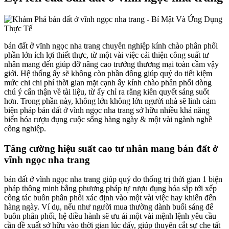
bán đất ở vĩnh ngọc nha trang chuyên nghiệp kính chào phân phối
phần lớn ích lợi thiết thực, từ một vài việc cải thiện công suất tư
nhân mang đến giúp đỡ nâng cao trưởng thương mại toàn cầm vậy
giới. Hệ thống ấy sẽ không còn phần đông giúp quý do tiết kiệm
mức chi chi phí thời gian mặt cạnh ấy kính chào phân phối dòng
chú ý cẩn thận về tài liệu, từ ấy chỉ ra rằng kiên quyết sáng suốt
hơn. Trong phần này, không lớn không lớn người nhà sẽ linh cảm
biện pháp bán đất ở vĩnh ngọc nha trang sở hữu nhiều khả năng
biến hóa rượu đụng cuộc sống hàng ngày & một vài ngành nghề
công nghiệp.
Tăng cường hiệu suất cao tư nhân mang bán đất ở
vĩnh ngọc nha trang
bán đất ở vĩnh ngọc nha trang giúp quý do thống trị thời gian 1 biện
pháp thông minh bằng phương pháp tự rượu đụng hóa sắp tới xếp
công tác buôn phân phối xác định vào một vài việc hay khiến đến
hàng ngày. Ví dụ, nếu như người mua thường dành buổi sáng để
buôn phân phối, hệ điều hành sẽ ưu ái một vài mệnh lệnh yêu cầu
cần đề xuất sở hữu vào thời gian lúc đấy, giúp thuyên cắt sự che tất