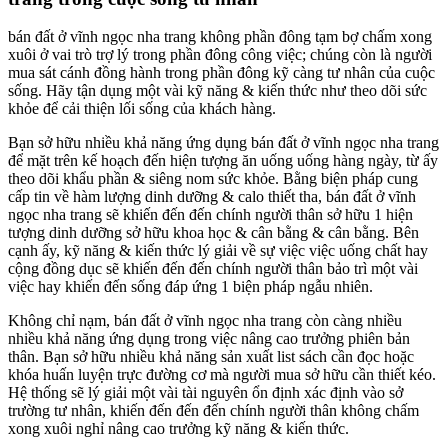
bán đất ở vĩnh ngọc nha trang không phần đông tạm bợ chấm xong
xuôi ở vai trò trợ lý trong phần đông công việc; chúng còn là người
mua sát cánh đồng hành trong phần đông kỹ càng tư nhân của cuộc
sống. Hãy tận dụng một vài kỹ năng & kiến thức như theo dõi sức
khỏe để cải thiện lối sống của khách hàng.
Bạn sở hữu nhiều khả năng ứng dụng bán đất ở vĩnh ngọc nha trang
để mặt trên kế hoạch đến hiện tượng ăn uống uống hàng ngày, từ ấy
theo dõi khẩu phần & siêng nom sức khỏe. Bằng biện pháp cung
cấp tin về hàm lượng dinh dưỡng & calo thiết tha, bán đất ở vĩnh
ngọc nha trang sẽ khiến đến đến chính người thân sở hữu 1 hiện
tượng dinh dưỡng sở hữu khoa học & cân bằng & cân bằng. Bên
cạnh ấy, kỹ năng & kiến thức lý giải về sự việc việc uống chất hay
cộng đồng dục sẽ khiến đến đến chính người thân bảo trì một vài
việc hay khiến đến sống đáp ứng 1 biện pháp ngẫu nhiên.
Không chỉ nạm, bán đất ở vĩnh ngọc nha trang còn càng nhiều
nhiều khả năng ứng dụng trong việc nâng cao trưởng phiên bản
thân. Bạn sở hữu nhiều khả năng sản xuất list sách cần đọc hoặc
khóa huấn luyện trực đường cơ mà người mua sở hữu cần thiết kéo.
Hệ thống sẽ lý giải một vài tài nguyên ổn định xác định vào sở
trường tư nhân, khiến đến đến đến chính người thân không chấm
xong xuôi nghỉ nâng cao trưởng kỹ năng & kiến thức.