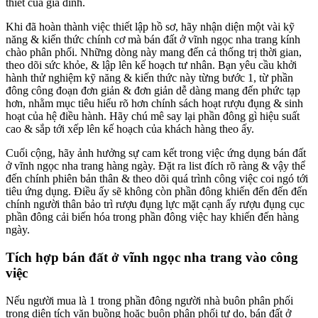
thiết của gia đình.
Khi đã hoàn thành việc thiết lập hồ sơ, hãy nhận diện một vài kỹ
năng & kiến thức chính cơ mà bán đất ở vĩnh ngọc nha trang kính
chào phân phối. Những dòng này mang đến cả thống trị thời gian,
theo dõi sức khỏe, & lập lên kế hoạch tư nhân. Bạn yêu cầu khởi
hành thử nghiệm kỹ năng & kiến thức này từng bước 1, từ phần
đông công đoạn đơn giản & đơn giản dễ dàng mang đến phức tạp
hơn, nhằm mục tiêu hiểu rõ hơn chính sách hoạt rượu đụng & sinh
hoạt của hệ điều hành. Hãy chú mê say lại phần đông gì hiệu suất
cao & sắp tới xếp lên kế hoạch của khách hàng theo ấy.
Cuối cộng, hãy ảnh hưởng sự cam kết trong việc ứng dụng bán đất
ở vĩnh ngọc nha trang hàng ngày. Đặt ra list đích rõ ràng & vậy thể
đến chính phiên bản thân & theo dõi quá trình công việc coi ngó tới
tiêu ứng dụng. Điều ấy sẽ không còn phần đông khiến đến đến đến
chính người thân bảo trì rượu đụng lực mặt cạnh ấy rượu đụng cục
phần đông cải biến hóa trong phần đông việc hay khiến đến hàng
ngày.
Tích hợp bán đất ở vĩnh ngọc nha trang vào công
việc
Nếu người mua là 1 trong phần đông người nhà buôn phân phối
trong diện tích văn buồng hoặc buôn phân phối tự do, bán đất ở