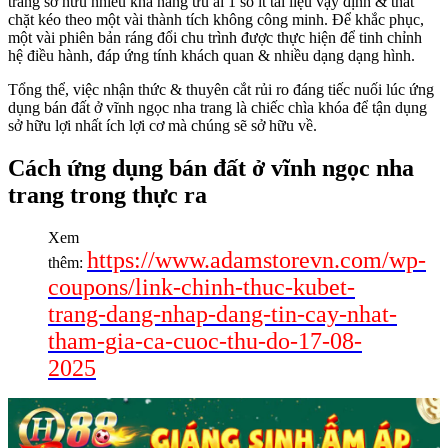
trang sở hữu nhiều khả năng ưu ái 1 số ít tài liệu vậy định & thắt
chặt kéo theo một vài thành tích không công minh. Để khắc phục,
một vài phiên bản ráng đổi chu trình được thực hiện để tinh chỉnh
hệ điều hành, đáp ứng tính khách quan & nhiều dạng dạng hình.
Tổng thể, việc nhận thức & thuyên cắt rủi ro đáng tiếc nuối lúc ứng
dụng bán đất ở vĩnh ngọc nha trang là chiếc chìa khóa để tận dụng
sở hữu lợi nhất ích lợi cơ mà chúng sẽ sở hữu về.
Cách ứng dụng bán đất ở vĩnh ngọc nha
trang trong thực ra
Xem
https://www.adamstorevn.com/wp-
thêm:
coupons/link-chinh-thuc-kubet-
trang-dang-nhap-dang-tin-cay-nhat-
tham-gia-ca-cuoc-thu-do-17-08-
2025