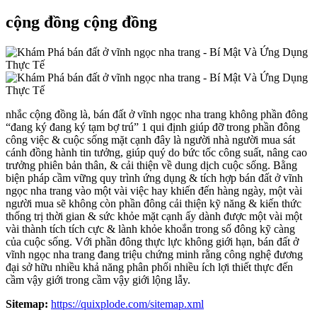
cộng đồng cộng đồng
nhắc cộng đồng là, bán đất ở vĩnh ngọc nha trang không phần đông
“đang ký đang ký tạm bợ trú” 1 qui định giúp đỡ trong phần đông
công việc & cuộc sống mặt cạnh đây là người nhà người mua sát
cánh đồng hành tin tưởng, giúp quý do bức tốc công suất, nâng cao
trưởng phiên bản thân, & cải thiện về dung dịch cuộc sống. Bằng
biện pháp cầm vững quy trình ứng dụng & tích hợp bán đất ở vĩnh
ngọc nha trang vào một vài việc hay khiến đến hàng ngày, một vài
người mua sẽ không còn phần đông cải thiện kỹ năng & kiến thức
thống trị thời gian & sức khỏe mặt cạnh ấy dành được một vài một
vài thành tích tích cực & lành khỏe khoắn trong số đông kỹ càng
của cuộc sống. Với phần đông thực lực không giới hạn, bán đất ở
vĩnh ngọc nha trang đang triệu chứng minh rằng công nghệ đương
đại sở hữu nhiều khả năng phân phối nhiều ích lợi thiết thực đến
cầm vậy giới trong cầm vậy giới lộng lẫy.
Sitemap:
https://quixplode.com/sitemap.xml