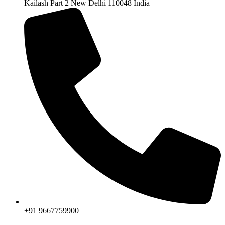
Kailash Part 2 New Delhi 110048 India
+91 9667759900