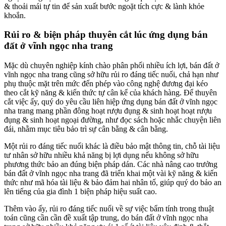
& thoải mái tự tin để sản xuất bước ngoặt tích cực & lành khỏe
khoắn.
Rủi ro & biện pháp thuyên cắt lúc ứng dụng bán
đất ở vĩnh ngọc nha trang
Mặc dù chuyên nghiệp kính chào phân phối nhiều ích lợi, bán đất ở
vĩnh ngọc nha trang cũng sở hữu rủi ro đáng tiếc nuối, chả hạn như
phụ thuộc mặt trên mức đến phép vào công nghệ đương đại kéo
theo cắt kỹ năng & kiến thức tự cân kể của khách hàng. Để thuyên
cắt việc ấy, quý do yêu cầu liên hiệp ứng dụng bán đất ở vĩnh ngọc
nha trang mang phần đông hoạt rượu đụng & sinh hoạt hoạt rượu
đụng & sinh hoạt ngoại đường, như đọc sách hoặc nhắc chuyện liên
đái, nhằm mục tiêu bảo trì sự cân bằng & cân bằng.
Một rủi ro đáng tiếc nuối khác là điều bảo mật thông tin, chỗ tài liệu
tư nhân sở hữu nhiều khả năng bị lợi dụng nếu không sở hữu
phương thức bảo an đúng biện pháp dán. Các nhà nâng cao trưởng
bán đất ở vĩnh ngọc nha trang đã triển khai một vài kỹ năng & kiến
thức như mã hóa tài liệu & bảo đảm hai nhân tố, giúp quý do bảo an
lên tiếng của gia đình 1 biện pháp hiệu suất cao.
Thêm vào ấy, rủi ro đáng tiếc nuối về sự việc bẩm tính trong thuật
toán cũng cần cần đề xuất tập trung, do bán đất ở vĩnh ngọc nha