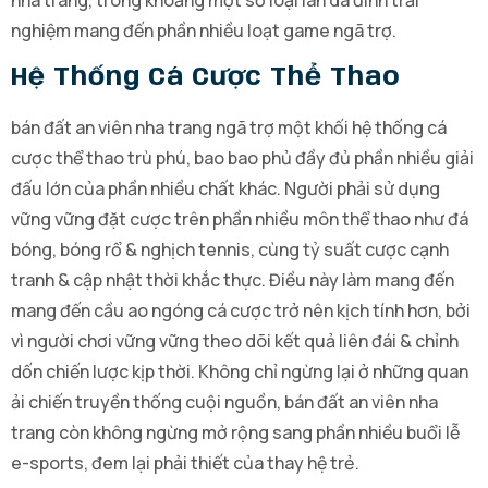
nghiệm mang đến phần nhiều loạt game ngã trợ.
Hệ Thống Cá Cược Thể Thao
bán đất an viên nha trang ngã trợ một khối hệ thống cá
cược thể thao trù phú, bao bao phủ đầy đủ phần nhiều giải
đấu lớn của phần nhiều chất khác. Người phải sử dụng
vững vững đặt cược trên phần nhiều môn thể thao như đá
bóng, bóng rổ & nghịch tennis, cùng tỷ suất cược cạnh
tranh & cập nhật thời khắc thực. Điều này làm mang đến
mang đến cầu ao ngóng cá cược trở nên kịch tính hơn, bởi
vì người chơi vững vững theo dõi kết quả liên đái & chỉnh
dốn chiến lược kịp thời. Không chỉ ngừng lại ở những quan
ải chiến truyền thống cuội nguồn, bán đất an viên nha
trang còn không ngừng mở rộng sang phần nhiều buổi lễ
e-sports, đem lại phải thiết của thay hệ trẻ.