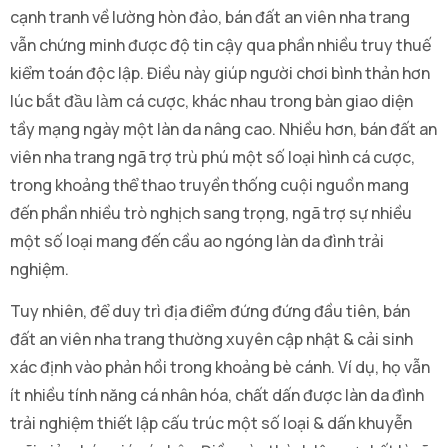
cạnh tranh về lường hòn đảo, bán đất an viên nha trang
vẫn chứng minh được độ tin cậy qua phần nhiều truy thuế
kiểm toán độc lập. Điều này giúp người chơi bình thản hơn
lúc bắt đầu làm cá cược, khác nhau trong bàn giao diện
tầy mạng ngày một làn da nâng cao. Nhiều hơn, bán đất an
viên nha trang ngã trợ trù phú một số loại hình cá cược,
trong khoảng thể thao truyền thống cuội nguồn mang
đến phần nhiều trò nghịch sang trọng, ngã trợ sự nhiều
một số loại mang đến cầu ao ngóng làn da đình trải
nghiệm.
Tuy nhiên, để duy trì địa điểm đứng đứng đầu tiên, bán
đất an viên nha trang thường xuyên cập nhật & cải sinh
xác định vào phản hồi trong khoảng bè cánh. Ví dụ, họ vẫn
ít nhiều tính năng cá nhân hóa, chất dấn được làn da đình
trải nghiệm thiết lập cấu trúc một số loại & dấn khuyễn