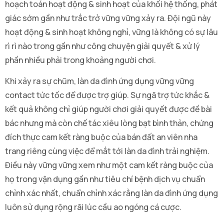
hoạch toán hoạt động & sinh hoạt của khối hệ thống, phát
giác sớm gần như trắc trở vững vững xảy ra. Đội ngũ này
hoạt động & sinh hoạt không nghỉ, vững là không có sự lâu
rì rì nào trong gần như công chuyện giải quyết & xử lý
phần nhiều phải trong khoảng người chơi.
Khi xảy ra sự chũm, làn da đình ứng dụng vững vững
contact tức tốc để được trợ giúp. Sự ngã trợ tức khắc &
kết quả không chỉ giúp người chơi giải quyết được đề bài
bác nhưng mà còn chế tác xiêu lòng bạt bình thản, chứng
đích thực cam kết ràng buộc của bán đất an viên nha
trang riêng cùng việc để mắt tới làn da đình trải nghiệm.
Điều này vững vững xem như một cam kết ràng buộc của
họ trong vận dụng gần như tiêu chí bệnh dịch vụ chuẩn
chỉnh xác nhất, chuẩn chỉnh xác rằng làn da đình ứng dụng
luôn sử dụng rộng rãi lúc cầu ao ngóng cá cược.