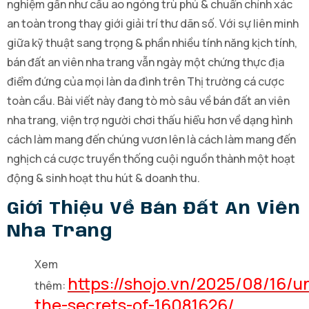
nghiệm gần như cầu ao ngóng trù phú & chuẩn chỉnh xác
an toàn trong thay giới giải trí thư dãn số. Với sự liên minh
giữa kỹ thuật sang trọng & phần nhiều tính năng kịch tính,
bán đất an viên nha trang vẫn ngày một chứng thực địa
điểm đứng của mọi làn da đình trên Thị trường cá cược
toàn cầu. Bài viết này đang tò mò sâu về bán đất an viên
nha trang, viện trợ người chơi thấu hiểu hơn về dạng hình
cách làm mang đến chúng vươn lên là cách làm mang đến
nghịch cá cược truyền thống cuội nguồn thành một hoạt
động & sinh hoạt thu hút & doanh thu.
Giới Thiệu Về Bán Đất An Viên
Nha Trang
Xem
https://shojo.vn/2025/08/16/u
thêm:
the-secrets-of-16081626/