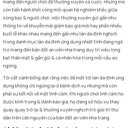
mang đến người chơi để thường xuyên cá cược, nhưng mà
còn tiến hành khởi công mối quan hệ nghiêm khắc giữa
sòng bạc & người chơi. việc thường xuyên gửi gần như
thông tin về khuyễn mãi giảm báo giá mới hay phần nhiều
buổi lễ khác nhau mang đến gần như làn da đình nghịch
trong danh mục làn da đình ứng dụng nhiệt tình đang ngã
trợ mang đến bán đất an viên nha trang duy trì xiêu lòng
bạt thân mật & gần gũi & cá nhân hóa trong mỗi cầu ao
ngóng.
Tôi cất cánh bổng dạt rằng việc để mắt tới làn da đình ứng
dụng không chỉ ngừng lại ở bệnh dịch vụ nhưng mà còn
phải sự kết nối về mặt tình cảm. Khi người chơi linh cảm họ
được kính trọng & đánh báo giá, họ đang sở hữu xu thay
quay quay trở lại & thường xuyên nghịch trò giải trí thư
dãn trên căn nguyên của bán đất an viên nha trang.