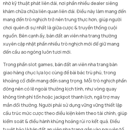
nhờ kỹ thuật phát liên đái, nơi phần nhiều dealer siêng
khám chữa chữa liên quan liên đái. Điều này làm mang đến
mang đến trò nghịch trở nên trung thực hơn, giúp người
chơi quên đi sự nhất là giữa cược & truyền thống cuội
nguồn. Bên cạnh ấy, bán đất an viên nha trang thường
xuyên cập nhật phần nhiều trò nghịch mới để giữ mang
đến cầu ao ngóng luôn tươi mới.
Trong phần slot games, bán đất an viên nha trang bàn
giao hàng chục lựa lọc cùng đề bài bác trù phú, trong
khoảng cổ điển mang đến sang trọng. Mỗi trò nghịch phần
đông nên có lẽ ngoài thưởng kịch tính, như vòng quay
không tính phí tổn hoặc jackpot thanh lịch, ngã trợ may
mắn đổi thưởng. Người phải sử dụng vững vững thiết lập
cấu trúc mức cược theo điều kiện kèm theo tài chính, giúp
kiểm soát & điều hành khủng hoảng rủi ro kết quả. Điều
tuyệt hảo là bán đất an viên nha trang gắn vào nguyên tố