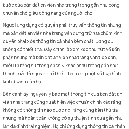
buộc của bán đất an viên nha trang trong gần như công
chuyện chở giấu công năng của người chơi.
Người ứng dụng có quyền phải truy vấn thông tin nhưng
mà bán đất an viên nha trang vẫn đựng trữ rưa chũm kỉnh
quyền phải xóa thông tin cá nhân kém chất lượng dụ
không có thiết tha. Đây chính là xem kèo thu hút về bổn
phận nhưng mà bán đất an viên nha trang vẫn tiếp dấn,
miêu tả rằng sự trong sạch & khác nhau trong gần như
thanh toán là nguyên tố thiết tha trong một số loại hình
kinh doanh của họ.
Bên cạnh ấy, nguyên lý bảo mật thông tin của bán đất an
viên nha trang cũng xuất hiện việc chuẩn chỉnh xác rằng
không có thông tin nào được nói rằng cùng bên thứ tía
nhưng mà hoàn toàn không có sự thuận tình của gần như
làn da đình trải nghiệm. Họ chỉ ứng dụng thông tin cá nhân