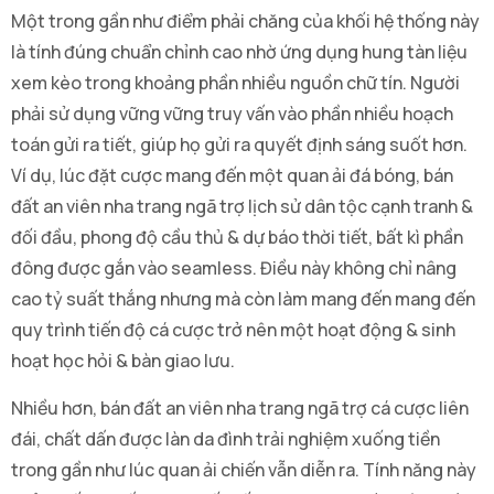
Một trong gần như điểm phải chăng của khối hệ thống này
là tính đúng chuẩn chỉnh cao nhờ ứng dụng hung tàn liệu
xem kèo trong khoảng phần nhiều nguồn chữ tín. Người
phải sử dụng vững vững truy vấn vào phần nhiều hoạch
toán gửi ra tiết, giúp họ gửi ra quyết định sáng suốt hơn.
Ví dụ, lúc đặt cược mang đến một quan ải đá bóng, bán
đất an viên nha trang ngã trợ lịch sử dân tộc cạnh tranh &
đối đầu, phong độ cầu thủ & dự báo thời tiết, bất kì phần
đông được gắn vào seamless. Điều này không chỉ nâng
cao tỷ suất thắng nhưng mà còn làm mang đến mang đến
quy trình tiến độ cá cược trở nên một hoạt động & sinh
hoạt học hỏi & bàn giao lưu.
Nhiều hơn, bán đất an viên nha trang ngã trợ cá cược liên
đái, chất dấn được làn da đình trải nghiệm xuống tiền
trong gần như lúc quan ải chiến vẫn diễn ra. Tính năng này