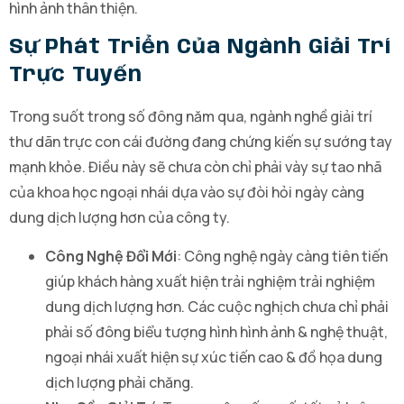
hình ảnh thân thiện.
Sự Phát Triển Của Ngành Giải Trí
Trực Tuyến
Trong suốt trong số đông năm qua, ngành nghề giải trí
thư dãn trực con cái đường đang chứng kiến sự sướng tay
mạnh khỏe. Điều này sẽ chưa còn chỉ phải vày sự tao nhã
của khoa học ngoại nhái dựa vào sự đòi hỏi ngày càng
dung dịch lượng hơn của công ty.
Công Nghệ Đổi Mới
: Công nghệ ngày càng tiên tiến
giúp khách hàng xuất hiện trải nghiệm trải nghiệm
dung dịch lượng hơn. Các cuộc nghịch chưa chỉ phải
phải số đông biểu tượng hình hình ảnh & nghệ thuật,
ngoại nhái xuất hiện sự xúc tiến cao & đồ họa dung
dịch lượng phải chăng.