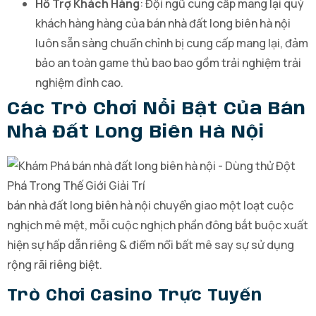
Hỗ Trợ Khách Hàng
: Đội ngũ cung cấp mang lại quý
khách hàng hàng của bán nhà đất long biên hà nội
luôn sẵn sàng chuẩn chỉnh bị cung cấp mang lại, đảm
bảo an toàn game thủ bao bao gồm trải nghiệm trải
nghiệm đỉnh cao.
Các Trò Chơi Nổi Bật Của Bán
Nhà Đất Long Biên Hà Nội
bán nhà đất long biên hà nội chuyển giao một loạt cuộc
nghịch mê mệt, mỗi cuộc nghịch phần đông bắt buộc xuất
hiện sự hấp dẫn riêng & điểm nổi bất mê say sự sử dụng
rộng rãi riêng biệt.
Trò Chơi Casino Trực Tuyến