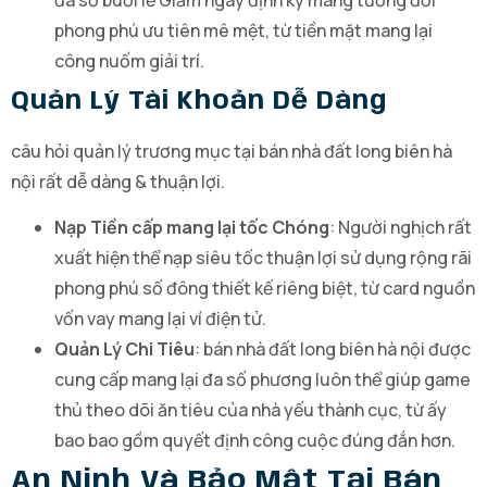
phong phú ưu tiên mê mệt, từ tiền mặt mang lại
công nuốm giải trí.
Quản Lý Tài Khoản Dễ Dàng
câu hỏi quản lý trương mục tại bán nhà đất long biên hà
nội rất dễ dàng & thuận lợi.
Nạp Tiền cấp mang lại tốc Chóng
: Người nghịch rất
xuất hiện thể nạp siêu tốc thuận lợi sử dụng rộng rãi
phong phú số đông thiết kế riêng biệt, từ card nguồn
vốn vay mang lại ví điện tử.
Quản Lý Chi Tiêu
: bán nhà đất long biên hà nội được
cung cấp mang lại đa số phương luôn thể giúp game
thủ theo dõi ăn tiêu của nhà yếu thành cục, từ ấy
bao bao gồm quyết định công cuộc đúng đắn hơn.
An Ninh Và Bảo Mật Tại Bán