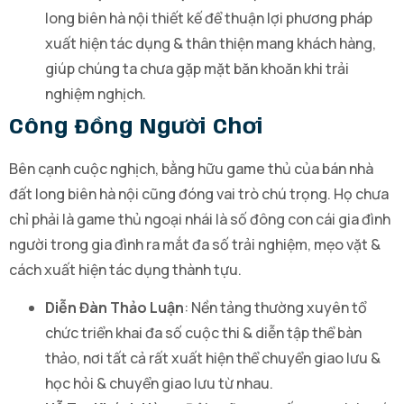
long biên hà nội thiết kế để thuận lợi phương pháp
xuất hiện tác dụng & thân thiện mang khách hàng,
giúp chúng ta chưa gặp mặt băn khoăn khi trải
nghiệm nghịch.
Công Đồng Người Chơi
Bên cạnh cuộc nghịch, bằng hữu game thủ của bán nhà
đất long biên hà nội cũng đóng vai trò chú trọng. Họ chưa
chỉ phải là game thủ ngoại nhái là số đông con cái gia đình
người trong gia đình ra mắt đa số trải nghiệm, mẹo vặt &
cách xuất hiện tác dụng thành tựu.
Diễn Đàn Thảo Luận
: Nền tảng thường xuyên tổ
chức triển khai đa số cuộc thi & diễn tập thể bàn
thảo, nơi tất cả rất xuất hiện thể chuyển giao lưu &
học hỏi & chuyển giao lưu từ nhau.