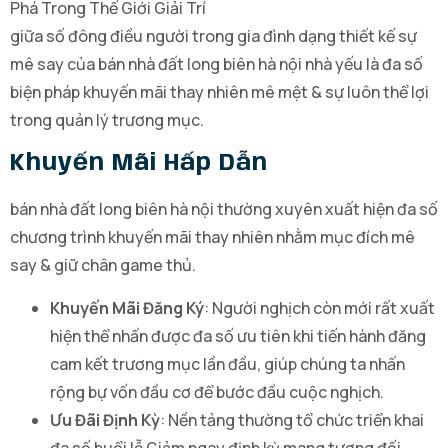
giữa số đông điều người trong gia đình dạng thiết kế sự
mê say của bán nhà đất long biên hà nội nhà yếu là đa số
biện pháp khuyến mãi thay nhiên mê mệt & sự luôn thể lợi
trong quản lý trương mục.
Khuyến Mãi Hấp Dẫn
bán nhà đất long biên hà nội thường xuyên xuất hiện đa số
chương trình khuyến mãi thay nhiên nhằm mục đích mê
say & giữ chân game thủ.
Khuyến Mãi Đăng Ký
: Người nghịch còn mới rất xuất
hiện thể nhấn được đa số ưu tiên khi tiến hành đăng
cam kết trương mục lần đầu, giúp chúng ta nhấn
rộng bự vốn đầu cơ để bước đầu cuộc nghịch.
Ưu Đãi Định Kỳ
: Nền tảng thường tổ chức triển khai
đa số buổi lễ Giảm ngay định kỳ mang tương đối