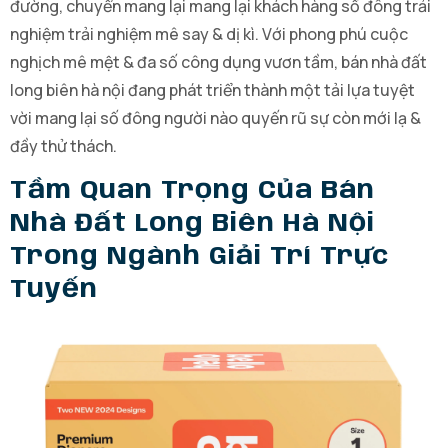
đường, chuyển mang lại mang lại khách hàng số đông trải
nghiệm trải nghiệm mê say & dị kì. Với phong phú cuộc
nghịch mê mệt & đa số công dụng vươn tầm, bán nhà đất
long biên hà nội đang phát triển thành một tải lựa tuyệt
vời mang lại số đông người nào quyến rũ sự còn mới lạ &
đầy thử thách.
Tầm Quan Trọng Của Bán
Nhà Đất Long Biên Hà Nội
Trong Ngành Giải Trí Trực
Tuyến