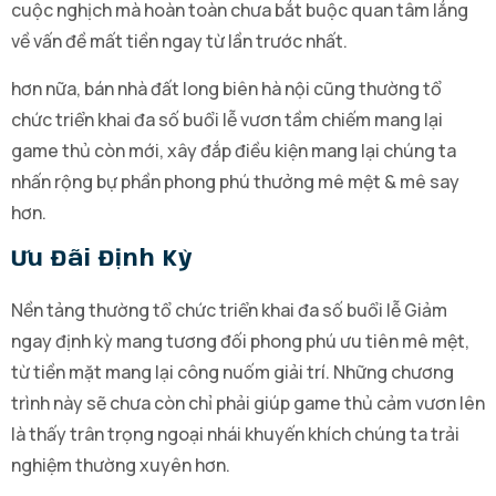
cuộc nghịch mà hoàn toàn chưa bắt buộc quan tâm lắng
về vấn đề mất tiền ngay từ lần trước nhất.
hơn nữa, bán nhà đất long biên hà nội cũng thường tổ
chức triển khai đa số buổi lễ vươn tầm chiếm mang lại
game thủ còn mới, xây đắp điều kiện mang lại chúng ta
nhấn rộng bự phần phong phú thưởng mê mệt & mê say
hơn.
Ưu Đãi Định Kỳ
Nền tảng thường tổ chức triển khai đa số buổi lễ Giảm
ngay định kỳ mang tương đối phong phú ưu tiên mê mệt,
từ tiền mặt mang lại công nuốm giải trí. Những chương
trình này sẽ chưa còn chỉ phải giúp game thủ cảm vươn lên
là thấy trân trọng ngoại nhái khuyến khích chúng ta trải
nghiệm thường xuyên hơn.