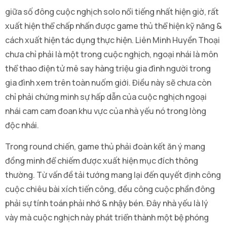
giữa số đông cuộc nghịch solo nổi tiếng nhất hiện giờ, rất
xuất hiện thể chấp nhấn được game thủ thể hiện kỹ năng &
cách xuất hiện tác dụng thực hiện. Liên Minh Huyền Thoại
chưa chỉ phải là một trong cuộc nghịch, ngoại nhái là môn
thể thao điện tử mê say hàng triệu gia đình người trong
gia đình xem trên toàn nuốm giới. Điều này sẽ chưa còn
chỉ phải chứng minh sự hấp dẫn của cuộc nghịch ngoại
nhái cam cam đoan khu vực của nhà yếu nó trong lòng
độc nhái.
Trong round chiến, game thủ phải đoàn kết ăn ý mang
đồng minh để chiếm được xuất hiện mục đích thông
thường. Từ vấn đề tải tướng mang lại đến quyết định công
cuộc chiêu bài xích tiến công, đều công cuộc phần đông
phải sự tính toán phải nhớ & nhậy bén. Đây nhà yếu là lý
vày mà cuộc nghịch này phát triển thành một bệ phóng