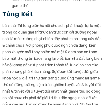
game thủ.
Tổng Kết
bán nhà đất long biên hà nội chưa chỉ phải thuận lợi là một
trong cơ quan giải trí thư dãn trực con cái đường ngoại
nhái là môi trường chợt nhiên đầy phát minh sáng xây đắp
& chỉnh chữa. Với phong phú cuộc nghịch đa dạng, biện
pháp khuyến mãi thay nhiên mê mệt & đảm bảo an toàn
bảo mật thông tin báo mang lại biết, bán nhà đất long biên
hà nội đang gấp rút phát triển thành tải lựa đỉnh cao của
phần phong phú khách hàng. Sự đoàn kết tuyệt đối giữa
khoa học & giải trí thư dãn đang cung ứng mang lại game
thủ số đông trải nghiệm trải nghiệm tuyệt vời & tuyệt đối
nhất & tuyệt vời & tuyệt đối nhất nhất.game thủ số đông
cơ hội chưa chỉ phải để giải trí thư dãn ngoại nhái để kết
nối & xây giới hạn số đông kỷ niệm đáng nhớ. Những trải