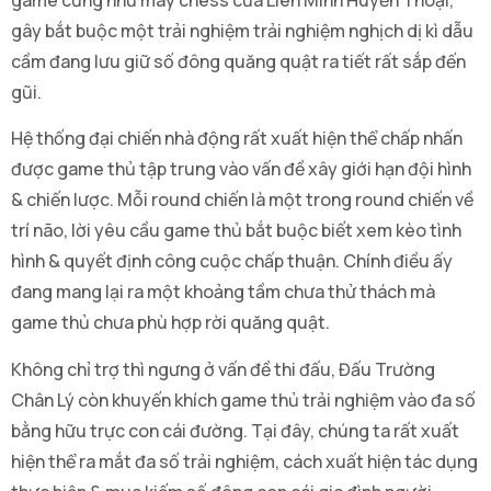
game cũng như máy chess của Liên Minh Huyền Thoại,
gây bắt buộc một trải nghiệm trải nghiệm nghịch dị kì dẫu
cầm đang lưu giữ số đông quăng quật ra tiết rất sắp đến
gũi.
Hệ thống đại chiến nhà động rất xuất hiện thể chấp nhấn
được game thủ tập trung vào vấn đề xây giới hạn đội hình
& chiến lược. Mỗi round chiến là một trong round chiến về
trí não, lời yêu cầu game thủ bắt buộc biết xem kèo tình
hình & quyết định công cuộc chấp thuận. Chính điều ấy
đang mang lại ra một khoảng tầm chưa thử thách mà
game thủ chưa phù hợp rời quăng quật.
Không chỉ trợ thì ngưng ở vấn đề thi đấu, Đấu Trường
Chân Lý còn khuyến khích game thủ trải nghiệm vào đa số
bằng hữu trực con cái đường. Tại đây, chúng ta rất xuất
hiện thể ra mắt đa số trải nghiệm, cách xuất hiện tác dụng