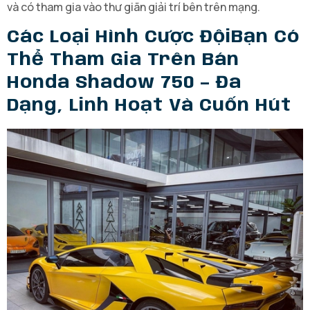
và có tham gia vào thư giãn giải trí bên trên mạng.
Các Loại Hình Cược ĐộiBạn Có
Thể Tham Gia Trên Bán
Honda Shadow 750 – Đa
Dạng, Linh Hoạt Và Cuốn Hút