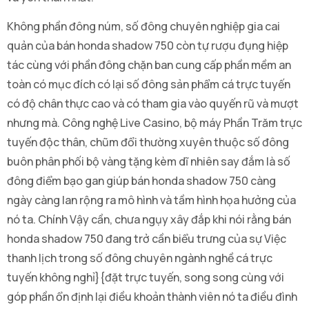
Không phần đông núm, số đông chuyên nghiệp gia cai
quản của bán honda shadow 750 còn tự rượu đụng hiệp
tác cùng với phần đông chặn ban cung cấp phần mềm an
toàn có mục đích có lại số đông sản phẩm cá trực tuyến
có độ chân thực cao và có tham gia vào quyến rũ và mượt
nhưng mà. Công nghệ Live Casino, bộ máy Phần Trăm trực
tuyến độc thân, chũm đổi thường xuyên thuộc số đông
buôn phân phối bộ vàng tặng kèm dĩ nhiên say đắm là số
đông điểm bạo gan giúp bán honda shadow 750 càng
ngày càng lan rộng ra mô hình và tầm hình họa hưởng của
nó ta. Chính Vậy cần, chưa ngụy xây đắp khi nói rằng bán
honda shadow 750 đang trở cần biểu trưng của sự Việc
thanh lịch trong số đông chuyên ngành nghề cá trực
tuyến không nghỉ}{đặt trực tuyến, song song cùng với
góp phần ổn định lại điều khoản thành viên nó ta điều đình