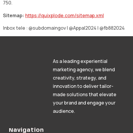
750.
Sitemap:
https://quixplode.com/sitemap.xml
Inbox tele : @subdomaingov | @Appal2024 | @fb882024
As a leading experiential
marketing agency, we blend
creativity, strategy, and
innovation to deliver tailor-
made solutions that elevate
your brand and engage your
audience.
Navigation