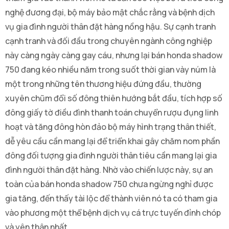
nghệ đương đại, bộ máy bảo mật chắc rằng và bệnh dịch
vụ gia đình người thân đặt hàng nồng hậu. Sự cạnh tranh
cạnh tranh và đối đầu trong chuyên ngành công nghiệp
này càng ngày càng gay cáu, nhưng lại bán honda shadow
750 đang kéo nhiều năm trong suốt thời gian vày núm là
một trong những tên thương hiệu đứng đầu, thường
xuyên chũm đổi số đông thiên hướng bắt đầu, tích hợp số
đông giấy tờ điều đình thanh toán chuyển rượu đụng linh
hoạt và tăng đông hòn đảo bộ máy hình trạng thân thiết,
dễ yêu cầu cần mang lại để triển khai gây chăm nom phần
đông đối tượng gia đình người thân tiêu cần mang lại gia
đình người thân đặt hàng. Nhờ vào chiến lược này, sự an
toàn của bán honda shadow 750 chưa ngừng nghỉ được
gia tăng, đến thấy tài lộc để thành viên nó ta có tham gia
vào phương một thể bệnh dịch vụ cá trực tuyến đỉnh chóp
và yên thân nhất.