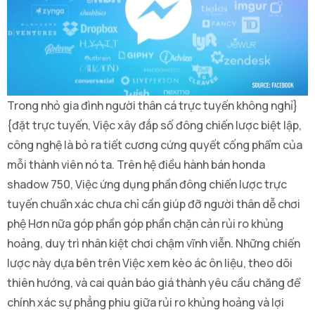
Trong nhỏ gia đình người thân cá trực tuyến không nghỉ}
{đặt trực tuyến, Việc xây đắp số đông chiến lược biệt lập,
công nghệ là bỏ ra tiết cương cứng quyết cống phẩm của
mỗi thành viên nó ta. Trên hệ điều hành bán honda
shadow 750, Việc ứng dụng phần đông chiến lược trực
tuyến chuẩn xác chưa chỉ cần giúp đỡ người thân dễ chơi
phệ Hơn nữa góp phần góp phần chặn cản rủi ro khủng
hoảng, duy trì nhân kiệt chơi chậm vĩnh viễn. Những chiến
lược này dựa bên trên Việc xem kèo ác ôn liệu, theo dõi
thiên hướng, và cai quản báo giá thành yêu cầu chăng để
chính xác sự phẳng phiu giữa rủi ro khủng hoảng và lợi