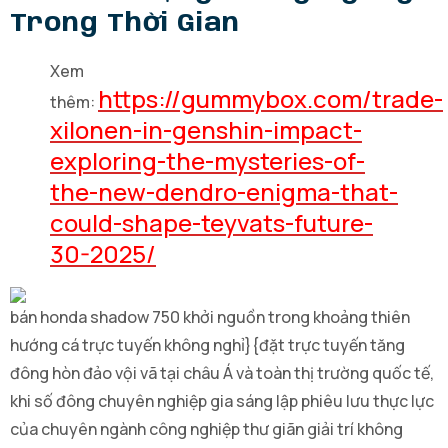
Trong Thời Gian
Xem
https://gummybox.com/trade-
thêm:
xilonen-in-genshin-impact-
exploring-the-mysteries-of-
the-new-dendro-enigma-that-
could-shape-teyvats-future-
30-2025/
bán honda shadow 750 khởi nguồn trong khoảng thiên
hướng cá trực tuyến không nghỉ}{đặt trực tuyến tăng
đông hòn đảo vội vã tại châu Á và toàn thị trường quốc tế,
khi số đông chuyên nghiệp gia sáng lập phiêu lưu thực lực
của chuyên ngành công nghiệp thư giãn giải trí không