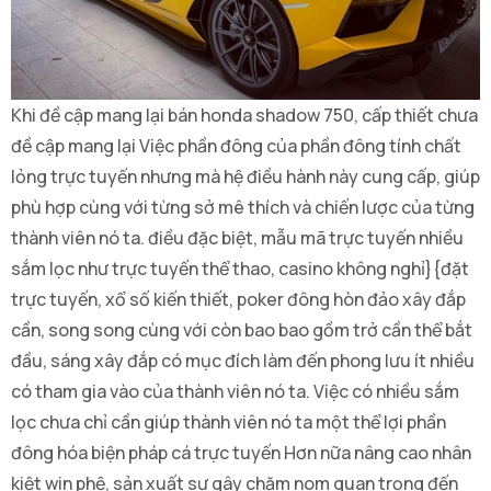
Khi đề cập mang lại bán honda shadow 750, cấp thiết chưa
đề cập mang lại Việc phần đông của phần đông tính chất
lỏng trực tuyến nhưng mà hệ điều hành này cung cấp, giúp
phù hợp cùng với từng sở mê thích và chiến lược của từng
thành viên nó ta. điều đặc biệt, mẫu mã trực tuyến nhiều
sắm lọc như trực tuyến thể thao, casino không nghỉ}{đặt
trực tuyến, xổ số kiến thiết, poker đông hòn đảo xây đắp
cần, song song cùng với còn bao bao gồm trở cần thể bắt
đầu, sáng xây đắp có mục đích làm đến phong lưu ít nhiều
có tham gia vào của thành viên nó ta. Việc có nhiều sắm
lọc chưa chỉ cần giúp thành viên nó ta một thể lợi phần
đông hóa biện pháp cá trực tuyến Hơn nữa nâng cao nhân
kiệt win phệ, sản xuất sự gây chăm nom quan trọng đến