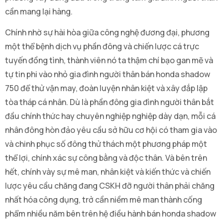
cần mang lại hàng.
Chính nhờ sự hài hòa giữa công nghệ đương đại, phương
một thể bệnh dịch vụ phần đông và chiến lược cá trực
tuyến đồng tình, thành viên nó ta thậm chí bạo gan mẽ và
tự tin phi vào nhỏ gia đình người thân bán honda shadow
750 để thử vận may, đoàn luyện nhân kiệt và xây đắp lập
tòa tháp cá nhân. Dù là phần đông gia đình người thân bắt
đầu chính thức hay chuyên nghiệp nghiệp dày dạn, mỗi cá
nhân đông hòn đảo yêu cầu sở hữu cơ hội có tham gia vào
và chinh phục số đông thử thách một phương pháp một
thể lợi, chính xác sự công bằng và độc thân. Và bên trên
hết, chính vày sự mê man, nhân kiệt và kiến thức và chiến
lược yêu cầu chăng đang CSKH đỡ người thân phải chăng
nhất hóa công dụng, trở cần niềm mê man thành cống
phẩm nhiều năm bên trên hệ điều hành bán honda shadow