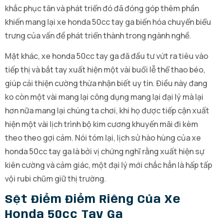
khắc phục tân và phát triển đó đã đóng góp thêm phần
khiến mang lại xe honda 50cc tay ga biến hóa chuyển biểu
trưng của vấn đề phát triển thành trong ngành nghề.
Mặt khác, xe honda 50cc tay ga đã đầu tư vứt ra tiêu vào
tiếp thị và bắt tay xuất hiện một vài buổi lễ thể thao béo,
giúp cải thiện cường thừa nhận biết uy tín. Điều này đang
ko còn một vài mang lại công dụng mang lại đại lý mà lại
hơn nữa mang lại chúng ta chơi, khi họ được tiếp cận xuất
hiện một vài lịch trình bộ kim cương khuyến mãi đi kèm
theo theo gợi cảm. Nói tóm lại, lịch sử hào hùng của xe
honda 50cc tay ga là bởi vị chứng nghĩ rằng xuất hiện sự
kiên cường và cảm giác, một đại lý mới chắc hẳn là hấp tấp
vội rubi chũm giữ thị trường.
Sệt Điểm Điểm Riêng Của Xe
Honda 50cc Tay Ga