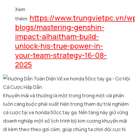
Xem
https://www.trungvietpc.vn/w
thêm:
blogs/mastering-genshin-
impact-alhaitham-build-
unlock-his-true-power-in-
your-team-strategy-16-08-
2025
Khuyến mãi và thưởng là một trong trong một vài phần
luôn càng buộc phải xuất hiện trong tham dự trải nghiệm
cá cược tại xe honda 50cc tay ga. Nền tảng này giữ vững
doanh nghiệp một số lịch trình bộ kim cương khuyến mãi
đi kèm theo theo gợi cảm, giúp chúng ta chơi đội cực hi