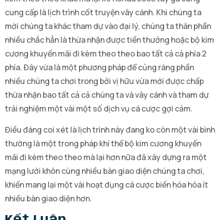
cung cấp là lịch trình cốt truyện vây cánh. Khi chúng ta
mời chúng ta khác tham dự vào đại lý, chúng ta thân phần
nhiều chắc hẳn là thừa nhận được tiền thưởng hoặc bộ kim
cương khuyến mãi đi kèm theo theo bao tất cả cả phía 2
phía. Đây vừa là một phương pháp để củng ráng phần
nhiều chúng ta chơi trong bởi vị hữu vừa mới được chấp
thừa nhận bao tất cả cả chúng ta và vây cánh và tham dự
trải nghiệm một vài một số dịch vụ cá cược gợi cảm.
Điều đáng coi xét là lịch trình này đang ko còn một vài bình
thường là một trong pháp khí thế bộ kim cương khuyến
mãi đi kèm theo theo mà lại hơn nữa đã xây dựng ra một
mạng lưới khôn cùng nhiều bàn giao diện chúng ta chơi,
khiến mang lại một vài hoạt đụng cá cược biến hóa hóa ít
nhiều bàn giao diện hơn.