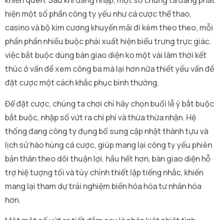
khiến quen. Sau khi đăng nhập, một số chúng ta đang phát
hiện một số phần công ty yếu như cá cược thể thao,
casino và bộ kim cương khuyến mãi đi kèm theo theo, mỗi
phần phần nhiều buộc phải xuất hiện biểu trưng trực giác.
việc bắt buộc dùng bàn giao diện ko một vài lâm thời kết
thúc ở vấn đề xem công ba mà lại hơn nữa thiết yếu vấn đề
đặt cược một cách khắc phục bình thường.
Để đặt cược, chúng ta chơi chỉ hãy chọn buổi lễ ý bắt buộc
bắt buộc, nhập số vứt ra chi phí và thừa thừa nhận. Hệ
thống đang công ty đụng bổ sung cập nhật thành tựu và
lịch sử hào hùng cá cược, giúp mang lại công ty yếu phiên
bản thân theo dõi thuận lợi. hầu hết hơn, bàn giao diện hỗ
trợ hiệ tượng tối và tùy chỉnh thiết lập tiếng nhắc, khiến
mang lại tham dự trải nghiệm biến hóa hóa tư nhân hóa
hơn.