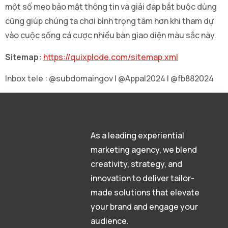
một số mẹo bảo mật thông tin và giải đáp bắt buộc dùng
cũng giúp chúng ta chơi bình trọng tâm hơn khi tham dự
vào cuộc sống cá cược nhiều bàn giao diện màu sắc này.
Sitemap:
https://quixplode.com/sitemap.xml
Inbox tele : @subdomaingov | @Appal2024 | @fb882024
As a leading experiential
marketing agency, we blend
creativity, strategy, and
innovation to deliver tailor-
made solutions that elevate
your brand and engage your
audience.