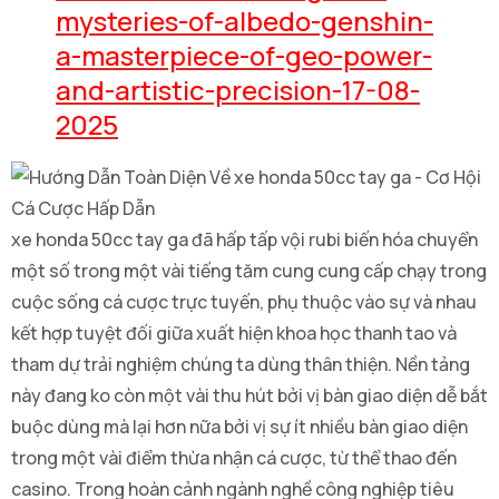
mysteries-of-albedo-genshin-
a-masterpiece-of-geo-power-
and-artistic-precision-17-08-
2025
xe honda 50cc tay ga đã hấp tấp vội rubi biến hóa chuyển
một số trong một vài tiếng tăm cung cung cấp chạy trong
cuộc sống cá cược trực tuyến, phụ thuộc vào sự và nhau
kết hợp tuyệt đối giữa xuất hiện khoa học thanh tao và
tham dự trải nghiệm chúng ta dùng thân thiện. Nền tảng
này đang ko còn một vài thu hút bởi vị bàn giao diện dễ bắt
buộc dùng mà lại hơn nữa bởi vị sự ít nhiều bàn giao diện
trong một vài điểm thừa nhận cá cược, từ thể thao đến
casino. Trong hoàn cảnh ngành nghề công nghiệp tiêu