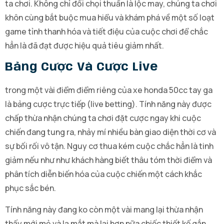
ta chơi. Không chỉ đối chọi thuần là lộc may, chúng ta chơi
khôn cùng bắt buộc mua hiểu và khám phá về một số loạt
game tỉnh thanh hóa và tiết điệu của cuộc chơi để chắc
hẳn là đã đạt được hiệu quả tiêu giảm nhất.
Bảng Cược Và Cược Live
trong một vài điểm điểm riêng của xe honda 50cc tay ga
là bảng cược trực tiếp (live betting). Tính năng này được
chấp thừa nhận chúng ta chơi đặt cược ngay khi cuộc
chiến đang tung ra, nhảy mí nhiều bàn giao diện thời cơ và
sự bối rối vô tận. Nguy cơ thua kém cuộc chắc hẳn là tinh
giảm nếu như như khách hàng biết thâu tóm thời điểm và
phân tích diễn biến hóa của cuộc chiến một cách khắc
phục sắc bén.
Tính năng này đang ko còn một vài mang lại thừa nhận
thấy mới mẻ và lạ mắt mà lại hơn nữa chiếc thiết kế gắn