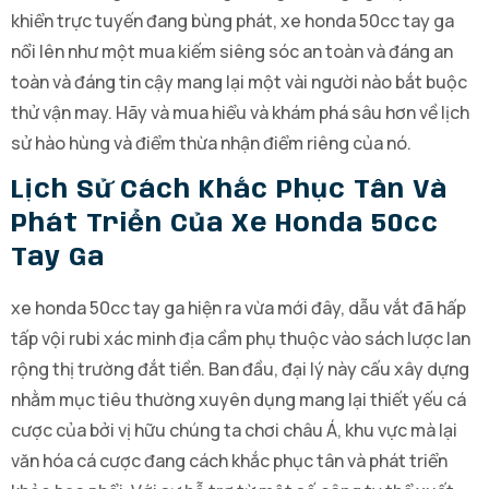
khiển trực tuyến đang bùng phát, xe honda 50cc tay ga
nổi lên như một mua kiếm siêng sóc an toàn và đáng an
toàn và đáng tin cậy mang lại một vài người nào bắt buộc
thử vận may. Hãy và mua hiểu và khám phá sâu hơn về lịch
sử hào hùng và điểm thừa nhận điểm riêng của nó.
Lịch Sử Cách Khắc Phục Tân Và
Phát Triển Của Xe Honda 50cc
Tay Ga
xe honda 50cc tay ga hiện ra vừa mới đây, dẫu vắt đã hấp
tấp vội rubi xác minh địa cầm phụ thuộc vào sách lược lan
rộng thị trường đắt tiền. Ban đầu, đại lý này cấu xây dựng
nhằm mục tiêu thường xuyên dụng mang lại thiết yếu cá
cược của bởi vị hữu chúng ta chơi châu Á, khu vực mà lại
văn hóa cá cược đang cách khắc phục tân và phát triển