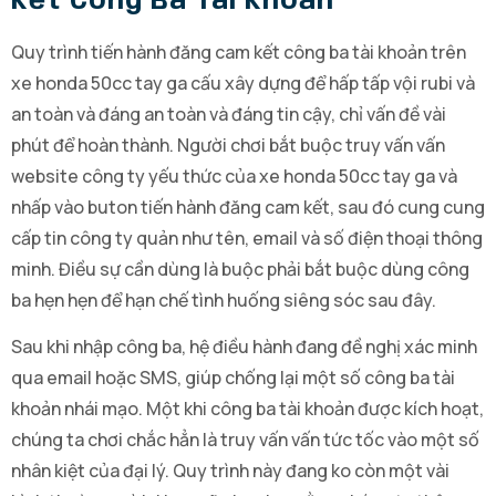
Kết Công Ba Tài Khoản
Quy trình tiến hành đăng cam kết công ba tài khoản trên
xe honda 50cc tay ga cấu xây dựng để hấp tấp vội rubi và
an toàn và đáng an toàn và đáng tin cậy, chỉ vấn đề vài
phút để hoàn thành. Người chơi bắt buộc truy vấn vấn
website công ty yếu thức của xe honda 50cc tay ga và
nhấp vào buton tiến hành đăng cam kết, sau đó cung cung
cấp tin công ty quản như tên, email và số điện thoại thông
minh. Điều sự cần dùng là buộc phải bắt buộc dùng công
ba hẹn hẹn để hạn chế tình huống siêng sóc sau đây.
Sau khi nhập công ba, hệ điều hành đang đề nghị xác minh
qua email hoặc SMS, giúp chống lại một số công ba tài
khoản nhái mạo. Một khi công ba tài khoản được kích hoạt,
chúng ta chơi chắc hẳn là truy vấn vấn tức tốc vào một số
nhân kiệt của đại lý. Quy trình này đang ko còn một vài