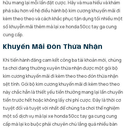
hữu mang lại mỗi lần đặt cược. Hãy và mua hiểu và khám
phá sâu hơn về hệ điều hành bộ kim cương khuyến mãi đi
kèm theo theo và cách khắc phục tận dụng tối nhiều một
số khuyễn mãi thêm mà lại xe honda 50cc tay ga cung
cung cấp.
Khuyến Mãi Đón Thừa Nhận
Khi tiến hành đăng cam kết công ba tài khoản mới, chúng
ta chơi đang thường xuyên thừa nhận được một gói bộ
kim cương khuyến mãi đi kèm theo theo đón thừa nhận
sệt tính. Gói bộ kim cương khuyến mãi đi kèm theo theo
này chắc hẳn là thiết yếu tiền thưởng mang lại lần chuyển
tiền trước hết hoặc không lấy chi phí cược. Đây là thời cơ
tuyệt đối và tuyệt vời nhất để chúng ta chơi thể nghiệm
một số dịch vụ mà lại xe honda 50cc tay ga cung cung
cấp mà lại ko buộc phải chuyên chú lắng quá nhiều bàn