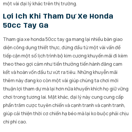
một vài đại lý khác trên thị trường.
Lợi Ích Khi Tham Dự Xe Honda
50cc Tay Ga
Tham gia xe honda 50cc tay ga mang lại nhiều bàn giao
diện công dụng thiết thực, đứng đầu từ một vài vấn đề
tiếp cận một số lịch trình bộ kim cương khuyến mãi đi kèm
theo theo gợi cảm như tiền thưởng tiến hành đăng cam
kết và hoàn vốn đầu tư vứt ra tiêu. Những khuyễn mãi
thêm này đang ko còn một vài giúp chúng ta chơi mới
thuận lợi tham dự mà lại hơn nữa khuyến khích họ giữ vững
chơi trong tương lai. Mặt khác, đại lý này cung cung cấp
phần trăm cược tuyên chiến và cạnh tranh và cạnh tranh,
giúp cải thiện thời cơ chiến hạ béo mà lại ko buộc phải chịu
chi phí cao.