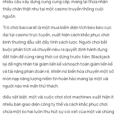
nhiều cấu xây dựng cung cung cấp, mang lại thừa nhận
thấy chân thật như tại một casino truyền thống cuội
nguồn.
Trò chơi baccarat là một mua kiếm diện tích béo béo cực
đại tại casino trực tuyến, xuất hiện cách khắc phục chơi
bình thường dẫu vắt đầy tính sách lược. Người chơi bắt
buộc phân tích và chuyển nêu ra quyết định hành đụng
đắt tiền để củng ráng thời cơ đứng trước tiên. Blackjack
lại đề nghị nhân tài giám liền kề và hoạch toán giám liền kề
và tài năng phán đoán rẻ, khiến nó biến hóa chuyển một số
món nạp năng lượng niềm tin hoàn hảo mang lại một vài
người nào mê mẩn thử thách.
điều sệt biệt, một vài cuộc chơi slot machines xuất hiện ít
nhiều bàn giao diện công ty thể và cách khắc phục chơi
chứa một ko hai luôn thu hút sự coi xét của một vài chúng