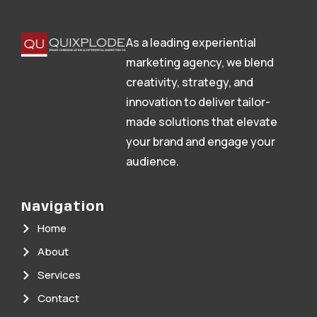
As a leading experiential
marketing agency, we blend
creativity, strategy, and
innovation to deliver tailor-
made solutions that elevate
your brand and engage your
audience.
Navigation
Home
About
Services
Contact