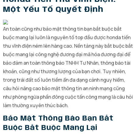
Một Yếu Tố Quyết Định
An toàn cũng như bảo mật thông tin bạn bắt buộc bắt
buộc mang lại luôn là nguyên tố top đầu được honda tiến
thu vĩnh điện ném lên hàng cao. Nền tảng này bắt buộc bắt
buộc mang lại công nghệ đương đại mã hóa đương đại để
bảo đảm an toàn thông báo TNHH Tư Nhân, thông báo tài
khoản, cũng như thương lượng của bạn chơi. Tuy nhiên,
trong trái đất số luôn tiềm ẩn đa dạng cảnh nguy hiểm,
câu hỏi nâng cao bảo mật thông tin an ninh mạng cũng
như phòng ngừa phần đông cuộc tấn công mạng là câu hỏi
làm thường xuyên thúc bách.
Bảo Mật Thông Báo Bạn Bắt
Buộc Bắt Buộc Mang Lại