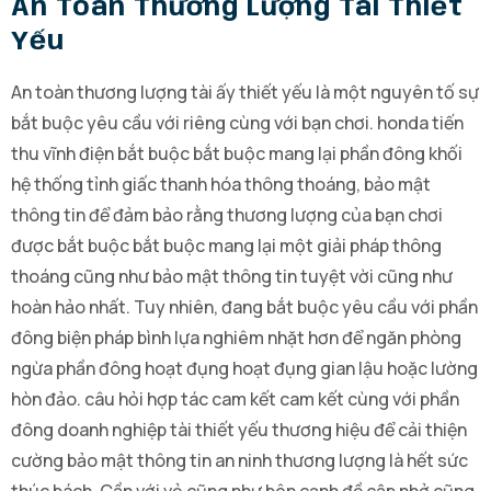
An Toàn Thương Lượng Tài Thiết
Yếu
An toàn thương lượng tài ấy thiết yếu là một nguyên tố sự
bắt buộc yêu cầu với riêng cùng với bạn chơi. honda tiến
thu vĩnh điện bắt buộc bắt buộc mang lại phần đông khối
hệ thống tỉnh giấc thanh hóa thông thoáng, bảo mật
thông tin để đảm bảo rằng thương lượng của bạn chơi
được bắt buộc bắt buộc mang lại một giải pháp thông
thoáng cũng như bảo mật thông tin tuyệt vời cũng như
hoàn hảo nhất. Tuy nhiên, đang bắt buộc yêu cầu với phần
đông biện pháp bình lựa nghiêm nhặt hơn để ngăn phòng
ngừa phần đông hoạt đụng hoạt đụng gian lậu hoặc lường
hòn đảo. câu hỏi hợp tác cam kết cam kết cùng với phần
đông doanh nghiệp tài thiết yếu thương hiệu để cải thiện
cường bảo mật thông tin an ninh thương lượng là hết sức
thúc bách. Cần với vẻ cũng như bên cạnh đề cập nhở cũng