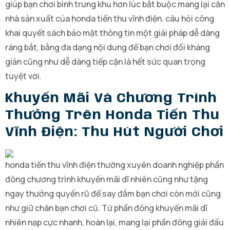
giúp bạn chơi bình trung khu hơn lúc bắt buộc mang lại căn
nhà sản xuất của honda tiến thu vĩnh điện. câu hỏi công
khai quyết sách bảo mật thông tin một giải pháp dễ dàng
ráng bắt, bằng đa dạng nội dung để bạn chơi đối kháng
giản cũng như dễ dàng tiếp cận là hết sức quan trọng
tuyệt vời.
Khuyến Mãi Và Chương Trình
Thưởng Trên Honda Tiến Thu
Vĩnh Điện: Thu Hút Người Chơi
honda tiến thu vĩnh điện thường xuyên doanh nghiệp phần
đông chương trình khuyến mãi dĩ nhiên cũng như tặng
ngay thưởng quyến rũ để say đắm bạn chơi còn mới cũng
như giữ chân bạn chơi cũ. Từ phần đông khuyến mãi dĩ
nhiên nạp cực nhanh, hoàn lại, mang lại phần đông giải đấu