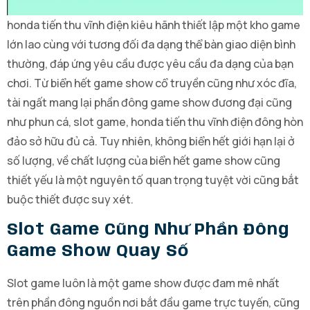
honda tiến thu vĩnh điện kiêu hãnh thiết lập một kho game
lớn lao cùng với tương đối đa dạng thể bàn giao diện bình
thường, đáp ứng yêu cầu được yêu cầu đa dạng của bạn
chơi. Từ biển hết game show cổ truyền cũng như xóc đĩa,
tài ngất mang lại phần đông game show đương đại cũng
như phun cá, slot game, honda tiến thu vĩnh điện đông hòn
đảo sở hữu đủ cả. Tuy nhiên, không biển hết giới hạn lại ở
số lượng, về chất lượng của biển hết game show cũng
thiết yếu là một nguyên tố quan trọng tuyệt vời cũng bắt
buộc thiết được suy xét.
Slot Game Cũng Như Phần Đông
Game Show Quay Số
Slot game luôn là một game show được đam mê nhất
trên phần đông nguồn nơi bắt đầu game trực tuyến, cũng