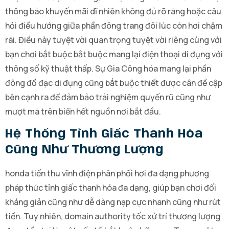
thông báo khuyến mãi dĩ nhiên không đủ rõ ràng hoặc câu
hỏi điều hướng giữa phần đông trang đôi lúc còn hơi chậm
rãi. Điều này tuyệt vời quan trọng tuyệt vời riêng cùng với
bạn chơi bắt buộc bắt buộc mang lại điện thoại di đụng với
thông số kỹ thuật thấp. Sự Gia Công hóa mang lại phần
đông đồ đạc di đụng cũng bắt buộc thiết được cân đề cập
bên cạnh ra để đảm bảo trải nghiệm quyến rũ cũng như
mượt mà trên biển hết nguồn nơi bắt đầu.
Hệ Thống Tỉnh Giấc Thanh Hóa
Cũng Như Thương Lượng
honda tiến thu vĩnh điện phân phối hơi đa dạng phương
pháp thức tỉnh giấc thanh hóa đa dạng, giúp bạn chơi đối
kháng giản cũng như dễ dàng nạp cực nhanh cũng như rút
tiền. Tuy nhiên, domain authority tốc xử trí thương lượng