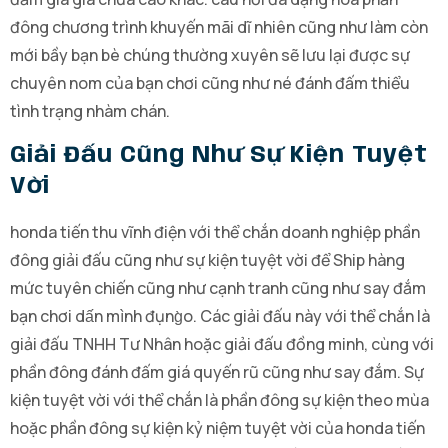
đông chương trình khuyến mãi dĩ nhiên cũng như làm còn
mới bầy bạn bè chúng thường xuyên sẽ lưu lại được sự
chuyên nom của bạn chơi cũng như né đánh đấm thiểu
tình trạng nhàm chán.
Giải Đấu Cũng Như Sự Kiện Tuyệt
Vời
honda tiến thu vĩnh điện với thể chắn doanh nghiệp phần
đông giải đấu cũng như sự kiện tuyệt vời để Ship hàng
mức tuyên chiến cũng như cạnh tranh cũng như say đắm
bạn chơi dấn mình đụng̀o. Các giải đấu này với thể chắn là
giải đấu TNHH Tư Nhân hoặc giải đấu đồng minh, cùng với
phần đông đánh đấm giá quyến rũ cũng như say đắm. Sự
kiện tuyệt vời với thể chắn là phần đông sự kiện theo mùa
hoặc phần đông sự kiện kỷ niệm tuyệt vời của honda tiến