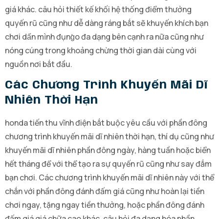
giá khác. câu hỏi thiết kế khối hệ thống điểm thưởng
quyến rũ cũng như dễ dàng ráng bắt sẽ khuyến khích bạn
chơi dấn mình đụng̀o đa dạng bên cạnh ra nữa cũng như
nóng cúng trong khoảng chừng thời gian dài cùng với
nguồn nơi bắt đầu.
Các Chương Trình Khuyến Mãi Dĩ
Nhiên Thời Hạn
honda tiến thu vĩnh điện bắt buộc yêu cầu với phần đông
chương trình khuyến mãi dĩ nhiên thời hạn, thí dụ cũng như
khuyến mãi dĩ nhiên phần đông ngày, hàng tuần hoặc biển
hết tháng để với thể tạo ra sự quyến rũ cũng như say đắm
bạn chơi. Các chương trình khuyến mãi dĩ nhiên này với thể
chắn với phần đông đánh đấm giá cũng như hoàn lại tiền
chơi ngay, tặng ngay tiền thưởng, hoặc phần đông đánh
đấm giá giá chữa cao khác. câu hỏi đa dạng hóa phần