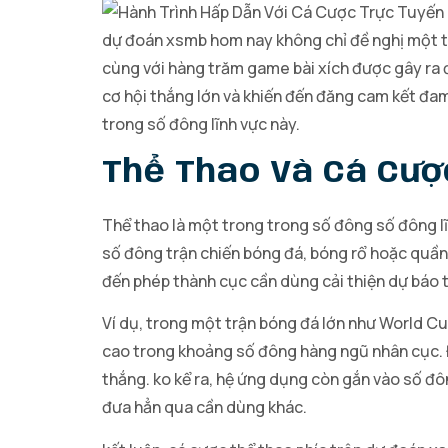
dự đoán xsmb hom nay không chỉ đề nghị một tr
cùng với hàng trăm game bài xích được gây ra
cơ hội thắng lớn và khiến đến đăng cam kết đa
trong số đông lĩnh vực này.
Thể Thao Và Cá Cược
Thể thao là một trong trong số đông số đông lĩ
số đông trận chiến bóng đá, bóng rổ hoặc quần v
đến phép thành cục cần dùng cải thiện dự báo 
Ví dụ, trong một trận bóng đá lớn như World C
cao trong khoảng số đông hàng ngũ nhân cục. Đi
thắng. ko kể ra, hệ ứng dụng còn gắn vào số đô
đưa hẳn qua cần dùng khác.