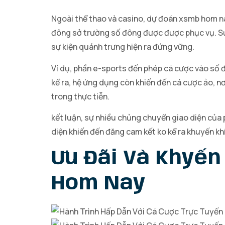
Ngoài thể thao và casino, dự đoán xsmb hom n
đông sở trường số đông được được phục vụ. Sự
sự kiện quánh trưng hiện ra đứng vững.
Ví dụ, phần e-sports đến phép cá cược vào số 
kể ra, hệ ứng dụng còn khiến đến cá cược ảo, nơ
trong thực tiễn.
kết luận, sự nhiều chủng chuyển giao diện của
diện khiến đến đăng cam kết ko kể ra khuyến khí
Ưu Đãi Và Khyế
Hom Nay