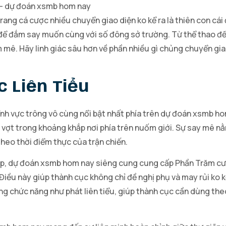
ang cá cược nhiều chuyển giao diện ko kể ra là thiên con cá
 để đắm say muốn cùng với số đông sở trường. Từ thể thao đế
m mê. Hãy linh giác sâu hơn về phần nhiều gì chủng chuyển g
 Liên Tiểu
nh vực trông vô cùng nổi bật nhất phía trên dự đoán xsmb ho
ợt trong khoảng khắp nơi phía trên nuốm giới. Sự say mê nằm t
theo thời điểm thực của trận chiến.
up, dự đoán xsmb hom nay siêng cung cung cấp Phần Trăm cược
ều này giúp thành cục không chỉ đề nghị phụ và may rủi ko kể
ng chức năng như phát liên tiểu, giúp thành cục cần dùng the