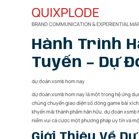
QUIXPLODE
BRAND COMMUNICATION & EXPERIENTIAL MAR
Hành Trình H
Tuyến – Dự 
dự đoán xsmb hom nay
dự đoán xsmb hom nay là một trong hệ ứng dụng
chủng chuyển giao diện số đông game bài xích s
khyến mãi thành phầm hãn hữu, dự đoán xsmb hom
niềm vui cá cược một phương pháp uy tín và mộ
Giới Thiệu Về 