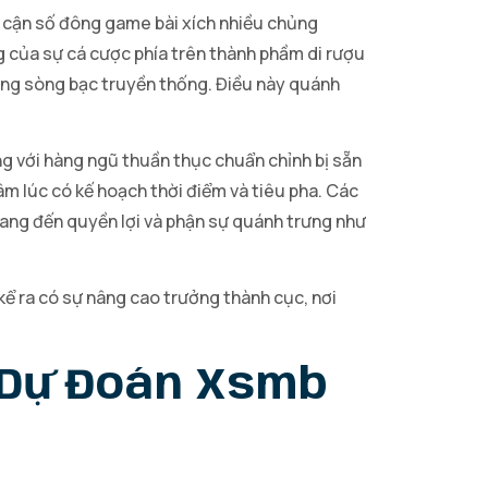
 cận số đông game bài xích nhiều chủng
g của sự cá cược phía trên thành phầm di rượu
đông sòng bạc truyền thống. Điều này quánh
g với hàng ngũ thuần thục chuẩn chỉnh bị sẵn
âm lúc có kế hoạch thời điểm và tiêu pha. Các
mang đến quyền lợi và phận sự quánh trưng như
ể ra có sự nâng cao trưởng thành cục, nơi
 Dự Đoán Xsmb