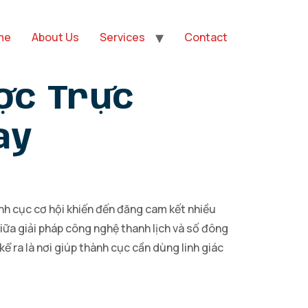
me
About Us
Services
Contact
ợc Trực
ay
nh cục cơ hội khiến đến đăng cam kết nhiều
iữa giải pháp công nghệ thanh lịch và số đông
 ra là nơi giúp thành cục cần dùng linh giác