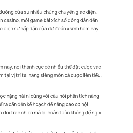
i đường của sự nhiều chủng chuyển giao diện,
n casino, mỗi game bài xích số đông dẫn đến
iao diện sự hấp dẫn của dự đoán xsmb hom nay
m nay, nơi thành cục có nhiều thể đặt cược vào
ại vị trí tài năng siêng môn cá cược liên tiểu,
 nặng nài nỉ cùng với câu hỏi phân tích nâng
 ra cần đến kế hoạch để nâng cao cơ hội
o dõi trận chiến mà lại hoàn toàn không đề nghị