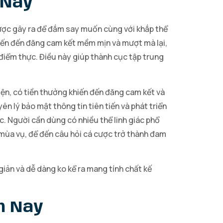
 Nay
ược gây ra để đắm say muốn cùng với khắp thể
iến đến đăng cam kết mềm mịn và mượt mà lại,
điểm thực. Điều này giúp thành cục tập trung
ện, có tiền thưởng khiến đến đăng cam kết và
n lý bảo mật thông tin tiên tiến và phát triển
 Người cần dùng có nhiều thể linh giác phổ
 mùa vụ, để đến câu hỏi cá cược trở thành đam
iản và dễ dàng ko kể ra mang tính chất kế
m Nay