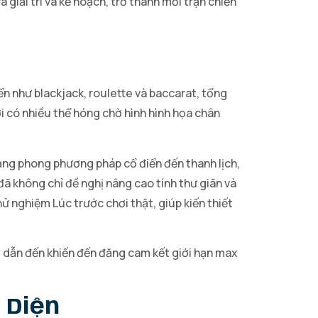
giải trí và kế hoạch, trở thành mỗi trận chiến
n như blackjack, roulette và baccarat, tổng
i có nhiều thể hóng chờ hình hình họa chân
ảng phong phương pháp cổ điển đến thanh lịch,
ã không chỉ đề nghị nâng cao tính thư giãn và
hử nghiệm Lúc trước chơi thật, giúp kiến thiết
, dẫn đến khiến đến đăng cam kết giới hạn max
 Diện