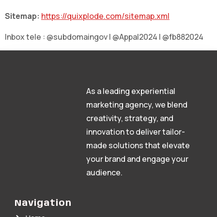
Sitemap:
https://quixplode.com/sitemap.xml
Inbox tele : @subdomaingov | @Appal2024 | @fb882024
As a leading experiential
marketing agency, we blend
creativity, strategy, and
innovation to deliver tailor-
made solutions that elevate
your brand and engage your
audience.
Navigation