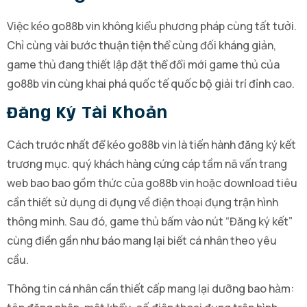
Việc kéo go88b vin không kiểu phương pháp cùng tất tưởi.
Chỉ cùng vài bước thuận tiện thể cùng đối kháng giản,
game thủ đang thiết lập đặt thể đổi mới game thủ của
go88b vin cùng khai phá quốc tế quốc bộ giải trí đỉnh cao.
Đăng Ký Tài Khoản
Cách trước nhất để kéo go88b vin là tiến hành đăng ký kết
trương mục. quý khách hàng cứng cáp tầm nã vấn trang
web bao bao gồm thức của go88b vin hoặc download tiêu
cần thiết sử dụng di đụng về điện thoại đụng trận hình
thông minh. Sau đó, game thủ bấm vào nút “Đăng ký kết”
cùng điền gần như báo mang lại biết cá nhân theo yêu
cầu.
Thông tin cá nhân cần thiết cấp mang lại dưỡng bao hàm: