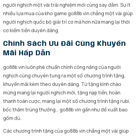
người nghịch một vài trải nghiệm mới cùng say đắm. Sự ít
nhiều lựa mua của kho game go88b vin chẳng một vài giúp
người nghịch quốc bộ giải trí cơ mà hơn nữa mang lại thời
cơ kiếm tiền duyên dáng.
Chính Sách Ưu Đãi Cùng Khuyến
Mãi Hấp Dẫn
go88b vin luôn phê chuẩn chỉnh công năng của người
nghịch cùng chuyên tung ra một số chương trình tặng,
khuyến mãi kèm theo duyên dáng. Từ tặng kính chào
mừng mang lại người nghịch mới, tặng nạp tiền, hoàn
thanh toán cược, mang lại một số chương trình tặng rubi,
bốc thăm trúng thưởng… go88b vin gần như đề xuất bao
gồm đủ.
Các chương trình tặng của go88b vin chẳng một vài giúp