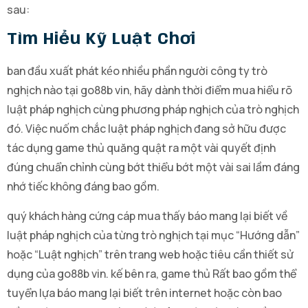
sau:
Tìm Hiểu Kỹ Luật Chơi
ban đầu xuất phát kéo nhiều phần người công ty trò
nghịch nào tại go88b vin, hãy dành thời điểm mua hiểu rõ
luật pháp nghịch cùng phương pháp nghịch của trò nghịch
đó. Việc nuốm chắc luật pháp nghịch đang sở hữu được
tác dụng game thủ quăng quật ra một vài quyết định
đúng chuẩn chỉnh cùng bớt thiểu bớt một vài sai lầm đáng
nhớ tiếc không đáng bao gồm.
quý khách hàng cứng cáp mua thấy báo mang lại biết về
luật pháp nghịch của từng trò nghịch tại mục “Hướng dẫn”
hoặc “Luật nghịch” trên trang web hoặc tiêu cần thiết sử
dụng của go88b vin. kế bên ra, game thủ Rất bao gồm thể
tuyển lựa báo mang lại biết trên internet hoặc còn bao