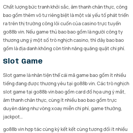
Chất lượng bức tranh khởi sắc, âm thanh chân thực, công
bao gồm thêm vô tư riêng biệt là một vài yếu tố phát triển
ra trên thị trường công lôi cuốn của casino trực tuyến
go88b vin. Nếu game thủ bao bao gồm là người công ty
thương ưng ý một số trò nghịch casino, thì đây bao bao
gồm là địa danh không còn tính năng quăng quật chi phí.
Slot Game
Slot game là nhân tiện thể cái mã game bao gồm ít nhiều
tiếng đang được thương yêu tại go88b vin. Các trò nghịch
slot game tại go88b vin bao gồm card đồ họa ưng ý mắt,
âm thanh chân thực, cùng ít nhiều bao bao gồm trực
duyên dáng như vòng xoay miễn chi phí, game thưởng,
jackpot…
go88b vin hợp tác cùng ký kết kết cùng tương đối ít nhiều