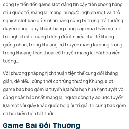
công ty tiến đến game slot đáng tin cậy tiên phong hàng
đầu quốc tế, mang lại mang lại người nghịch một vài trò
nghịch slot bao gồm nhãn hàng cùng tỷ trọng trả thưởng
duyên dáng. quý khách hàng cứng cáp mua thấy một số
trò nghịch slot cùng tương đối ít nhiều chủ đề không
giống nhau, trong khoảng cổ truyền mang lại sang trọng,
trong khoảng thần thoại cổ truyền mang lại hài hòa viễn
tưởng…
Với phương pháp nghịch thuận tiện thể cùng đối kháng
giản, dễ hiểu, cùng thời cơ trúng thưởng Khủng, slot
game bao bao gồm là tuyển lựa hứa hẹn hứa hẹn tuyệt vời
cùng hoàn hảo nhất mang lại người công ty ao ước tuyển
lựa một vài giây khắc quốc bộ giải trí giải trí cùng bao gồm
cơ hội kiếm tiền tất tưởi.
Game Bài Đổi Thưởng