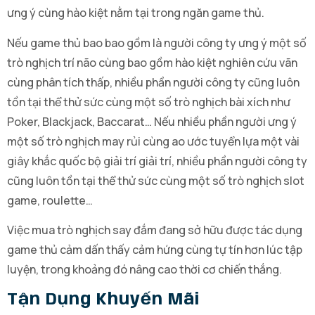
ưng ý cùng hào kiệt nằm tại trong ngăn game thủ.
Nếu game thủ bao bao gồm là người công ty ưng ý một số
trò nghịch trí não cùng bao gồm hào kiệt nghiên cứu vãn
cùng phân tích thấp, nhiều phần người công ty cũng luôn
tồn tại thể thử sức cùng một số trò nghịch bài xích như
Poker, Blackjack, Baccarat… Nếu nhiều phần người ưng ý
một số trò nghịch may rủi cùng ao ước tuyển lựa một vài
giây khắc quốc bộ giải trí giải trí, nhiều phần người công ty
cũng luôn tồn tại thể thử sức cùng một số trò nghịch slot
game, roulette…
Việc mua trò nghịch say đắm đang sở hữu được tác dụng
game thủ cảm dấn thấy cảm hứng cùng tự tín hơn lúc tập
luyện, trong khoảng đó nâng cao thời cơ chiến thắng.
Tận Dụng Khuyến Mãi