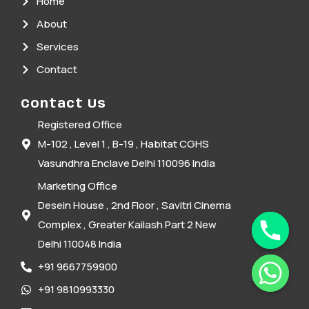
Home
About
Services
Contact
Contact Us
Registered Office
M-102 , Level 1 , B-19 , Habitat CGHS
Vasundhra Enclave Delhi 110096 India
Marketing Office
Desein House , 2nd Floor , Savitri Cinema
Complex , Greater Kailash Part 2 New
Delhi 110048 India
+91 9667759900
+91 9810993330