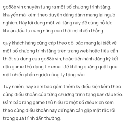
go88b vin chuyên tung ra một số chương trình tặng,
khuyến mãi kèm theo duyên dáng dành mang lại người
nghịch. Hãy lợi dụng một vài tặng này để củng nỗ lực
khoản đầu tư cùng nâng cao thời cơ chiến thắng.
quý khách hàng cứng cáp theo dõi báo mang lại biết về
một số chương trình tặng trên trang web hoặc tiêu cần
thiết sử dụng của go88b vin, hoặc tiến hành đăng ký kết
dấn game thủ dạng tin email để không quăng quật qua
mất nhiều phần người công ty tặng nào.
Tuy nhiên, hãy xem bao gồm thêm kỹ điều kiện kèm theo
cùng điều khoản của từng chương trình tặng ban đầu kéo.
Đảm bảo rằng game thủ hiểu rõ một số điều kiện kèm
theo cùng điều khoản này để ngăn cản gặp mặt rắc rối
trong quá trình dấn thưởng.