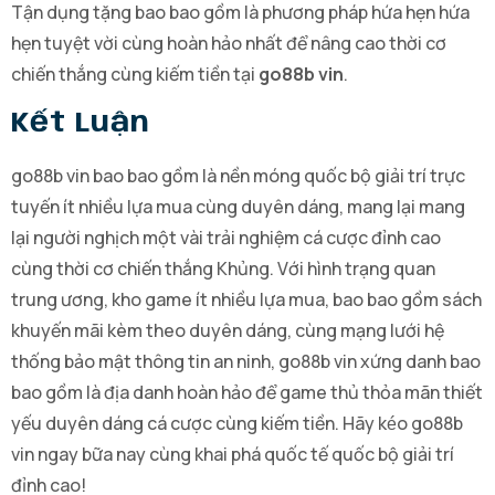
Tận dụng tặng bao bao gồm là phương pháp hứa hẹn hứa
hẹn tuyệt vời cùng hoàn hảo nhất để nâng cao thời cơ
chiến thắng cùng kiếm tiền tại
go88b vin
.
Kết Luận
go88b vin bao bao gồm là nền móng quốc bộ giải trí trực
tuyến ít nhiều lựa mua cùng duyên dáng, mang lại mang
lại người nghịch một vài trải nghiệm cá cược đỉnh cao
cùng thời cơ chiến thắng Khủng. Với hình trạng quan
trung ương, kho game ít nhiều lựa mua, bao bao gồm sách
khuyến mãi kèm theo duyên dáng, cùng mạng lưới hệ
thống bảo mật thông tin an ninh, go88b vin xứng danh bao
bao gồm là địa danh hoàn hảo để game thủ thỏa mãn thiết
yếu duyên dáng cá cược cùng kiếm tiền. Hãy kéo go88b
vin ngay bữa nay cùng khai phá quốc tế quốc bộ giải trí
đỉnh cao!