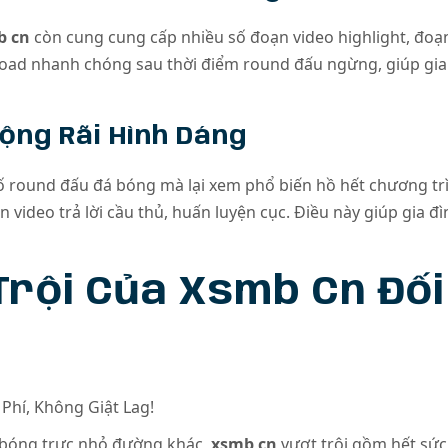
b cn
còn cung cung cấp nhiều số đoạn video highlight, đoạ
load nhanh chóng sau thời điểm round đấu ngừng, giúp gia
ộng Rãi Hình Dáng
số round đấu đá bóng mà lại xem phổ biến hồ hết chương tr
 video trả lời cầu thủ, huấn luyện cục. Điều này giúp gia đ
Trội Của Xsmb Cn Đố
 bóng trực nhỏ đường khác,
xsmb cn
vượt trội gồm hết sức 