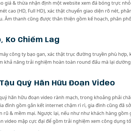
báo giá & thừa nhận định một website xem đá bóng trực nh
t cao (HD, Full HD), xác thật chuyển giao diện rõ nét, phâ
ấu. Âm thanh cũng được thân thiện gồm kế hoạch, phân phối
, Ko Chiếm Lag
áy công ty bạo gan, xác thật trục đường truyền phù hợp, k
ồm khả năng trải nghiệm hoàn toàn round đấu mà lại dường
 Tậu Quý Hãn Hữu Đoạn Video
 quý hãn hữu đoạn video rành mạch, trong khoảng phải chă
ia đình gồm gắn kết internet chậm rì rì, gia đình cũng đã
ến rũ & mềm mại. Ngược lại, nếu như như khách hàng gồm g
n video mập cực đại để gồm trải nghiệm xem công dụng tố