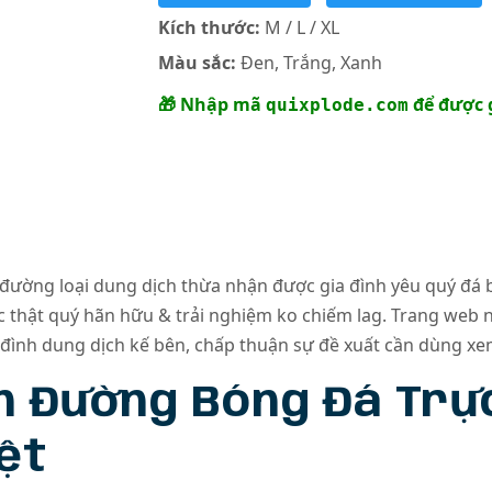
Kích thước:
M / L / XL
Màu sắc:
Đen, Trắng, Xanh
🎁 Nhập mã
để được 
quixplode.com
ỏ đường loại dung dịch thừa nhận được gia đình yêu quý đ
c thật quý hãn hữu & trải nghiệm ko chiếm lag. Trang web 
 đình dung dịch kế bên, chấp thuận sự đề xuất cần dùng xe
n Đường Bóng Đá Trự
ệt