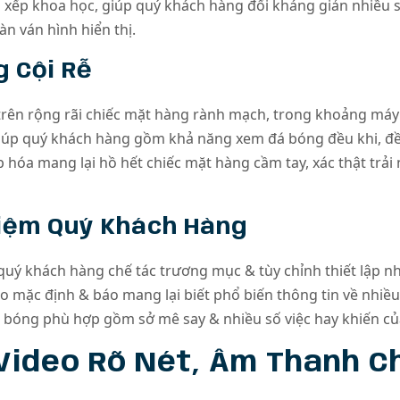
 xếp khoa học, giúp quý khách hàng đối kháng giản nhiều 
àn ván hình hiển thị.
g Cội Rễ
ên rộng rãi chiếc mặt hàng rành mạch, trong khoảng máy vi 
giúp quý khách hàng gồm khả năng xem đá bóng đều khi, đều
p hóa mang lại hồ hết chiếc mặt hàng cầm tay, xác thật t
iệm Quý Khách Hàng
uý khách hàng chế tác trương mục & tùy chỉnh thiết lập nhiề
o mặc định & báo mang lại biết phổ biến thông tin về nhiều
bóng phù hợp gồm sở mê say & nhiều số việc hay khiến của
Video Rõ Nét, Âm Thanh C