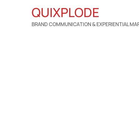
QUIXPLODE
BRAND COMMUNICATION & EXPERIENTIAL MAR