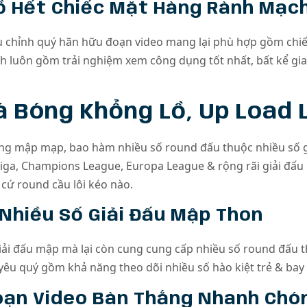
Hồ Hết Chiếc Mặt Hàng Rành Mạc
ều chỉnh quý hãn hữu đoạn video mang lại phù hợp gồm chiế
nh luôn gồm trải nghiệm xem công dụng tốt nhất, bất kể gi
 Bóng Khổng Lồ, Up Load 
 mập mạp, bao hàm nhiều số round đấu thuộc nhiều số giải
liga, Champions League, Europa League & rộng rãi giải đấu
 cứ round cầu lôi kéo nào.
Nhiều Số Giải Đấu Mập Thon
iải đấu mập mà lại còn cung cung cấp nhiều số round đấu thu
 yêu quý gồm khả năng theo dõi nhiều số hào kiệt trẻ & bay
Đoạn Video Bàn Thắng Nhanh Chó