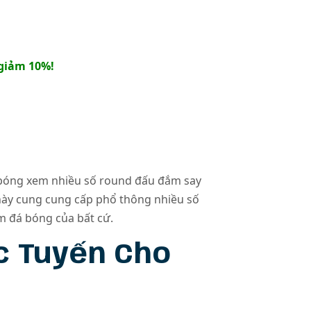
giảm 10%!
á bóng xem nhiều số round đấu đắm say
này cung cung cấp phổ thông nhiều số
m đá bóng của bất cứ.
c Tuyến Cho