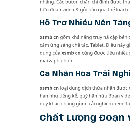
nhãng. Các buton chặn chỉ định được thu
hữu đoạn video & gửi hẳn qua thể loại to
Hỗ Trợ Nhiều Nền Tản
xsmb cn
gồm khả năng truy nã cập bên tr
cảm ứng sáng chế tác, Tablet. Điều này 
dụng của
xsmb cn
cũng được tiêu nhiềụ
mại & phù hợp.
Cá Nhân Hóa Trải Ngh
xsmb cn
loại dung dịch thừa nhận được q
hạn như tiếng kể, quý hãn hữu đoạn vide
quý khách hàng gồm trải nghiệm xem đá 
Chất Lượng Đoạn 