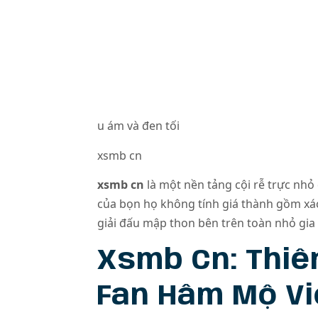
u ám và đen tối
xsmb cn
xsmb cn
là một nền tảng cội rễ trực nh
của bọn họ không tính giá thành gồm xá
giải đấu mập thon bên trên toàn nhỏ gia
Xsmb Cn: Thiê
Fan Hâm Mộ Vi