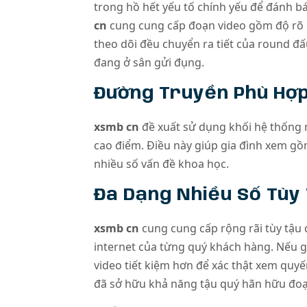
trong hồ hết yếu tố chính yếu để đánh 
cn
cung cung cấp đoạn video gồm độ rõ né
theo dõi đều chuyển ra tiết của round đ
đang ở sân gửi đụng.
Đường Truyền Phù Hợp
xsmb cn
đề xuất sử dụng khối hệ thống m
cao điểm. Điều này giúp gia đình xem g
nhiều số vấn đề khoa học.
Đa Dạng Nhiều Số Tùy
xsmb cn
cung cung cấp rộng rãi tùy tậu
internet của từng quý khách hàng. Nếu g
video tiết kiệm hơn để xác thật xem quy
đã sở hữu khả năng tậu quý hãn hữu đoạ