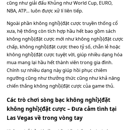
cũng như giải đấu Khủng như World Cup, EURO,
NBA, ATP… luôn được xử lí liên tiếp.
Ngoài phần không nghỉ}{đặt cược truyền thống cổ
xưa, hệ thống còn tích hợp hầu hết bao gồm sách
không nghỉ}{đặt cược mới như không nghỉ}{đặt cược
chấp, không nghỉ}{đặt cược theo tỷ số, chẵn lẻ hoặc
không nghỉ}{đặt cược tuyệt vời, giúp nhiều dạng hóa
mua mang lại hầu hết thành viên trong gia đình.
Chính sự nhiều dạng này giúp hồi phục chiêm
ngưỡng cũng như thưởng thức cũng như khả năng
chiến thắng không nghỉ}{đặt cược của game thủ.
Các trò chơi sòng bạc không nghỉ}{đặt
không nghỉ}{đặt cược – Đưa cảm tình tại
Las Vegas về trong vòng tay