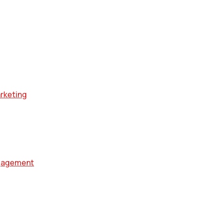
arketing
gagement