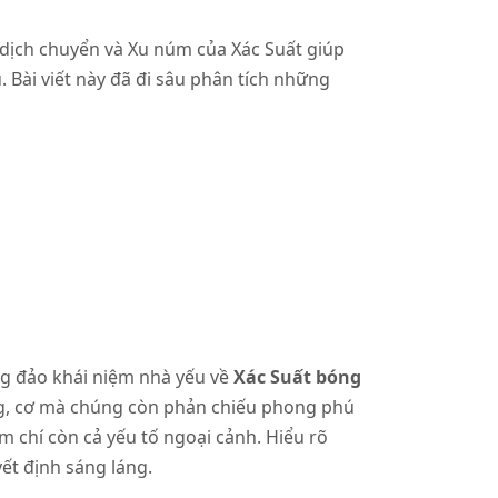
dịch chuyển và Xu núm của Xác Suất giúp
Bài viết này đã đi sâu phân tích những
ng đảo khái niệm nhà yếu về
Xác Suất bóng
bóng, cơ mà chúng còn phản chiếu phong phú
m chí còn cả yếu tố ngoại cảnh. Hiểu rõ
ết định sáng láng.