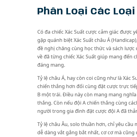
Phân Loại Các Loạ
Có đa chiếc Xác Suất cược cảm giác được
gặp quánh biệt Xác Suất châu Á (Handicap), 
đề nghị chăng cùng học thức và sách lược 
về đã từng chiếc Xác Suất giúp mang đến 
đáng mang.
Tỷ lệ châu Á, hay còn coi cũng như là Xá
chiến thắng hơn đối cùng đặt cược trực ti
B một trái. Điều này còn mang mang nghĩa l
thắng. Còn nếu đội A chiến thắng cùng cách
người trong gia đình đặt cược đội A đã thảm 
Tỷ lệ châu Âu, solo thuần hơn, chỉ yêu cầu
dễ dàng vắt gắng bắt nhất, cơ cơ mà cũng 