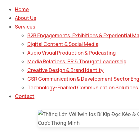
Home
About Us
Services
B2B Engagements, Exhibitions & Experiential M
Digital Content & Social Media
Audio Visual Production & Podcasting
Media Relations, PR & Thought Leadership
Creative Design & Brand Identity
CSR Communication & Development Sector En
Technology-Enabled Communication Solutions
Contact