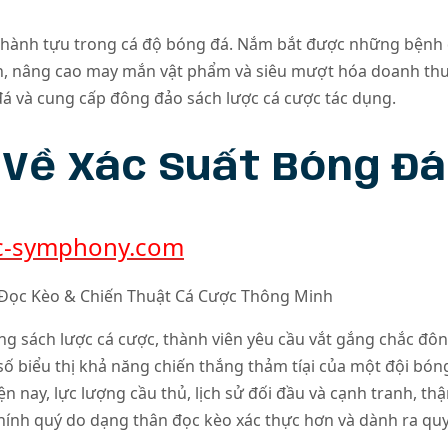
 thành tựu trong cá độ bóng đá. Nắm bắt được những bệnh 
n, nâng cao may mắn vật phẩm và siêu mượt hóa doanh thu. 
á và cung cấp đông đảo sách lược cá cược tác dụng.
 Về Xác Suất Bóng Đá
ac-symphony.com
 sách lược cá cược, thành viên yêu cầu vắt gắng chắc đô
ỏ số biểu thị khả năng chiến thắng thảm tíại của một đội 
 nay, lực lượng cầu thủ, lịch sử đối đầu và cạnh tranh, thậ
ính quý do dạng thân đọc kèo xác thực hơn và dành ra quy