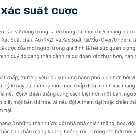
i Xác Suất Cược
 yêu cầu sử dụng trong cá độ bóng đá, mỗi chiếc mang nú
Xác Suất châu Âu (1×2), và Xác Suất Tài/Xỉu (Over/Under). c
cá cược của mọi người trong gia đình là hết sức quan trọn
chính quý do dạng thân dành ra dự đoán xác thực hơn, hạn
c Suất chấp, thường yêu cầu sử dụng hàng phổ biến hơn bở
ếp. Tỷ lệ này đã dành ra một mức chấp điểm chính xác mang
à nếu đội A chiến thắng cùng cách biệt hơn một bàn, người
 biệt một bàn thì hòa, và nếu đội A thảm tíại hoặc chiến t
tíại.
 mang 3 những thành tích: đội nhà nhà chiến thắng, hòa, độ
chắc hẳn chắn mang khủng hoảng rủi ro rộng lớn hơn bởi v