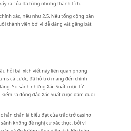
xẩy ra của đã từng những thành tích.
 chính xác, nếu như 2.5. Nếu tổng cộng bàn
uối thành viên bởi vì dễ dàng vắt gắng bắt
câu hỏi bài xích viết này liên quan phong
rums cá cược, đã hỗ trợ mang đến chính
 láng. So sánh những Xác Suất cược từ
m kiếm ra đông đảo Xác Suất cược đắm đuối
hẳn chắn là biểu đạt của trắc trở casino
sánh không đề nghị cứ xác thực, bởi vì
toán và đo lường công diện tích lớn toán