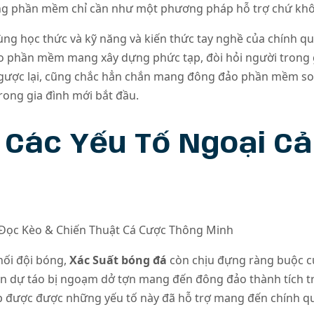
ng phần mềm chỉ cần như một phương pháp hỗ trợ chứ khôn
ng học thức và kỹ năng và kiến thức tay nghề của chính qu
ảo phần mềm mang xây dựng phức tạp, đòi hỏi người trong 
. Ngược lại, cũng chắc hẳn chắn mang đông đảo phần mềm so
rong gia đình mới bắt đầu.
 Các Yếu Tố Ngoại C
nối đội bóng,
Xác Suất bóng đá
còn chịu đựng ràng buộc củ
an dự táo bị ngoạm dở tợn mang đến đông đảo thành tích 
ớp được được những yếu tố này đã hỗ trợ mang đến chính qu