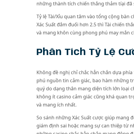
những thành tích chiến thắng thảm tíại đ
Tỷ lệ Tài/Xỉu quan tâm vào tổng cộng bàn 
Xác Suất đắm đuối hơn 2.5 thì Tài chiến thắ
và mang khôn cùng phong phú may mắn ch
Phân Tích Tỷ Lệ C
Không đề nghị chỉ chắc hẳn chắn dựa phía
phú nguồn tin cảm giác, bao hàm những t
quý do dạng thân mang diện tích lớn loại 
không ít casino cảm giác cũng khá quan t
và mang ích nhất.
So sánh những Xác Suất cược giúp mang đến
giám định sai hoặc mang sự can thiệp từ nh
những casino chắc hẳn chắn mang đông đảo 