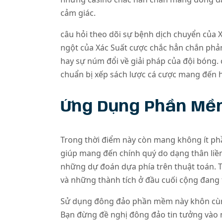
cảm giác.
câu hỏi theo dõi sự bệnh dịch chuyển của 
ngột của Xác Suất cược chắc hẳn chắn phả
hay sự núm đổi về giải pháp của đội bóng
chuẩn bị xếp sách lược cá cược mang đến h
Ứng Dụng Phần Mề
Trong thời điểm này còn mang không ít p
giúp mang đến chính quý do dạng thân liền
những dự đoán dựa phía trên thuật toán. 
và những thành tích ở đầu cuối cộng đang 
Sử dụng đông đảo phần mềm này khôn cùng 
Bạn đừng đề nghị đông đảo tin tưởng vào 