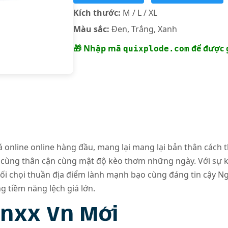
Kích thước:
M / L / XL
Màu sắc:
Đen, Trắng, Xanh
🎁 Nhập mã
để được 
quixplode.com
á online online hàng đầu, mang lại mang lại bản thân cách
h cùng thân cận cùng mật độ kèo thơm những ngày. Với sự 
ối chọi thuần địa điểm lành mạnh bạo cùng đáng tin cậy Ngoà
 tiềm năng lệch giá lớn.
Xnxx Vn Mới