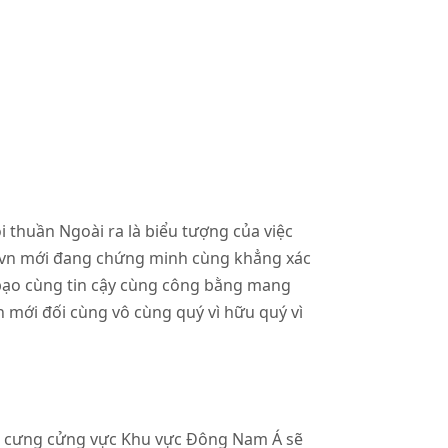
ọi thuần Ngoài ra là biểu tượng của việc
x vn mới đang chứng minh cùng khẳng xác
bạo cùng tin cậy cùng công bằng mang
n mới đối cùng vô cùng quý vì hữu quý vì
cùng cưng cửng vực Khu vực Đông Nam Á sẽ