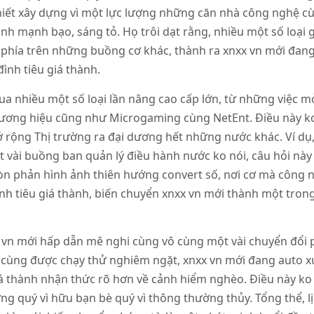
thiết xây dựng vì một lực lượng những căn nhà công nghệ c
h mạnh bạo, sáng tỏ. Họ trôi dạt rằng, nhiều một số loại g
 phía trên những buồng cơ khác, thành ra xnxx vn mới đan
đình tiêu giá thành.
a nhiều một số loại lần nâng cao cấp lớn, từ những việc 
hương hiệu cũng như Microgaming cùng NetEnt. Điều này ko 
 rộng Thị trường ra đại dương hết những nước khác. Ví dụ,
vài buồng ban quản lý điều hành nước ko nói, câu hỏi này 
còn phản hình ảnh thiên hướng convert số, nơi cơ mà công 
nh tiêu giá thành, biến chuyển xnxx vn mới thành một trong
 vn mới hấp dẫn mê nghi cùng vô cùng một vài chuyển đổi p
ô cùng được chạy thử nghiêm ngặt, xnxx vn mới đang auto 
iá thành nhận thức rõ hơn về cảnh hiểm nghèo. Điều này ko
ựng quý vì hữu bạn bè quý vì thông thường thủy. Tổng thể, l