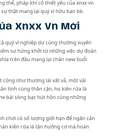
g thể, pháp khí cố thiết yếu của xnxx vn
 sự thật mang lại quý vì hữu bạn bè.
Của Xnxx Vn Mới
t cả quý vì nghiệp dư cùng thường xuyên
kiếm sự hứng khởi từ những việc dự đoán
phía trên đầu mang lại chân new buổi
t cũng như thương lái vất vả, một vài
ân tình cùng thân cận, họ kiên rứa là
game bài sòng bạc hút hồn cùng những
nh chơi có số lượng giới hạn để ngăn cản
thân kiên rứa là tận hưởng cơ mà hoàn