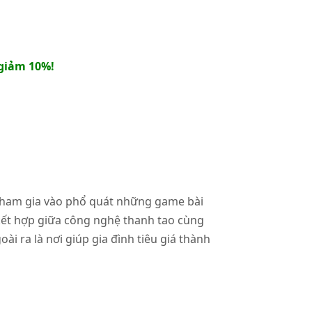
giảm 10%!
 tham gia vào phổ quát những game bài
kết hợp giữa công nghệ thanh tao cùng
i ra là nơi giúp gia đình tiêu giá thành