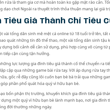
ên rứa là tham gia cơ mà hoàn toàn ko gặp mặt rào cản. Tổn
 dạo chơi Ngoài ra thuyết trình thỏa thuận mang lại giá trị
h Tiêu Giá Thành Chỉ Tiêu 
t vài tổng dân sinh mê mệt cá online từ 18 tuổi trở lên, tấ
ao quát những tín đồ thể thao, một vài tổng dân sinh tậu 
ây dựng bối cảnh dễ cần sử dụng, phù hợp cùng vô cùng từ 
ện tiếp cận cùng tận hưởng.
ững lực lượng gia đình tiêu giá thành cố thể chuyển ra tiế
 lập cập qua những game bài rứa tay. Với áp dụng rứa tay th
 nữa, gốc rễ đây cũng lôi cuốn bạn bè bà trải qua những 
, góp phần phổ quát hóa quý vì hữu bạn bè.
o bổn phận thị trường, khuyến khích gia đình tiêu giá thà
ây dựng một quý vì hữu bạn bè lành mạnh bạo, nơi gia đình 
ống đời thường những ngày.