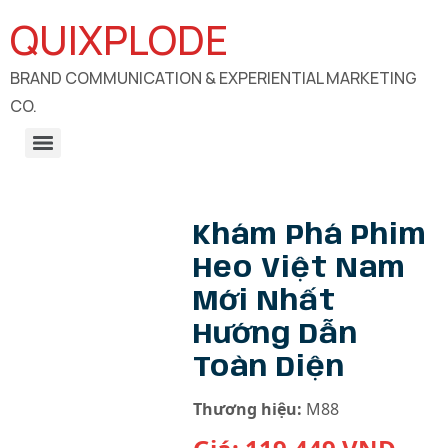
QUIXPLODE
BRAND COMMUNICATION & EXPERIENTIAL MARKETING
CO.
B2B Engagements, Exhibitions & Experiential Marketing
CSR Communication & Development Sector Engagement
Khám Phá Phim
Heo Việt Nam
Mới Nhất
Hướng Dẫn
Toàn Diện
Thương hiệu:
M88