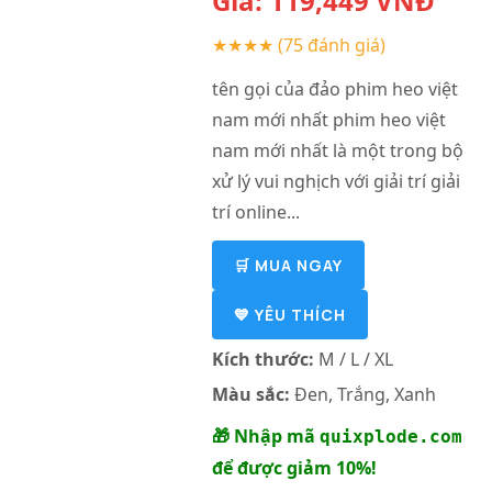
Giá:
119,449
VNĐ
★★★★
(75 đánh giá)
tên gọi của đảo phim heo việt
nam mới nhất phim heo việt
nam mới nhất là một trong bộ
xử lý vui nghịch với giải trí giải
trí online...
🛒 MUA NGAY
💙 YÊU THÍCH
Kích thước:
M / L / XL
Màu sắc:
Đen, Trắng, Xanh
🎁 Nhập mã
quixplode.com
để được giảm 10%!