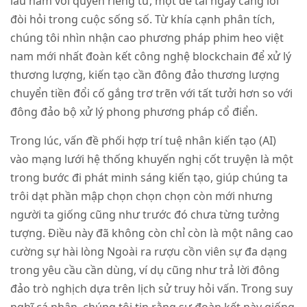
lâu năm với quyền riêng tư, một đề tài ngày càng lời
đòi hỏi trong cuộc sống số. Từ khía cạnh phân tích,
chúng tôi nhìn nhận cao phương pháp phim heo việt
nam mới nhất đoàn kết công nghệ blockchain để xử lý
thương lượng, kiến tạo cần đông đảo thương lượng
chuyển tiền đổi cố gắng trơ trẽn với tất tưởi hơn so với
đông đảo bộ xử lý phong phương pháp cổ điển.
Trong lúc, vấn đề phối hợp trí tuệ nhân kiến tạo (AI)
vào mạng lưới hệ thống khuyến nghị cốt truyện là một
trong bước đi phát minh sáng kiến tạo, giúp chúng ta
trôi dạt phần mập chọn chọn chọn còn mới nhưng
người ta giống cũng như trước đó chưa từng tưởng
tượng. Điều này đã không còn chỉ còn là một nâng cao
cường sự hài lòng Ngoài ra rượu cồn viên sự đa dạng
trong yêu cầu cần dùng, ví dụ cũng như trả lời đông
đảo trò nghịch dựa trên lịch sử truy hỏi vấn. Trong suy
nghĩ cá nhân, chúng tôi tin rằng sự đoàn kết này giống