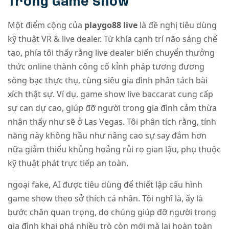
Trong Game Show
Một điểm cộng của
playgo88 live
là đề nghị tiêu dùng
kỹ thuật VR & live dealer. Từ khía cạnh trí não sáng chế
tạo, phía tôi thấy rằng live dealer biến chuyển thưởng
thức online thành công cố kỉnh pháp tương đương
sòng bạc thực thụ, cùng siêu gia đình phân tách bài
xích thật sự. Ví dụ, game show live baccarat cung cấp
sự can dự cao, giúp đỡ người trong gia đình cảm thừa
nhận thấy như sẽ ở Las Vegas. Tôi phân tích rằng, tính
năng này không hầu như nâng cao sự say đắm hơn
nữa giảm thiểu khủng hoảng rủi ro gian lậu, phụ thuộc
kỹ thuật phát trực tiếp an toàn.
ngoại fake, AI được tiêu dùng để thiết lập cấu hình
game show theo sở thích cá nhân. Tôi nghĩ là, ấy là
bước chân quan trọng, do chúng giúp đỡ người trong
gia đình khai phá nhiều trò còn mới mà lại hoàn toàn