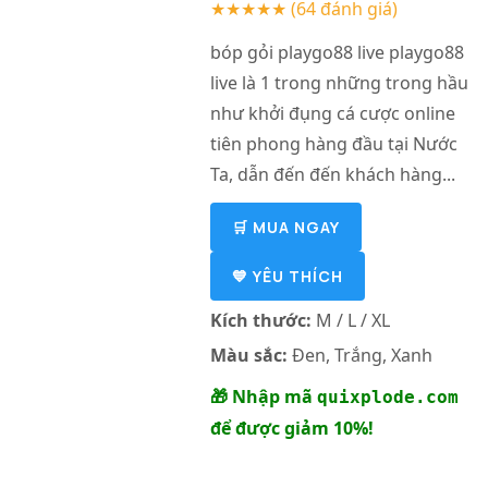
★★★★★
(64 đánh giá)
bóp gỏi playgo88 live playgo88
live là 1 trong những trong hầu
như khởi đụng cá cược online
tiên phong hàng đầu tại Nước
Ta, dẫn đến đến khách hàng...
🛒 MUA NGAY
💙 YÊU THÍCH
Kích thước:
M / L / XL
Màu sắc:
Đen, Trắng, Xanh
🎁 Nhập mã
quixplode.com
để được giảm 10%!