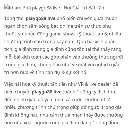
Tổng thể,
playgo88 live
phổ biến chuyển giữa muôn
ngàn chọn sắm sòng bạc online trên sự thực phụ
thuộc sự phần đông game show, kỹ thuật cao & nhiều
chương trình chú trọng say đắm. Qua bài xích phân
tích, gia đình trong gia đình cũng tồn tại thể thấy rằng
mỗi bài xích toán các góp phần vào thưởng thức người
trong gia đình, không hầu như về mặt vui nghịch giải
trí hơn nữa về tính can dự & sự kết nối.
Việc hài hòa kỹ thuật tân tiến như VR & live dealer đã
biến chuyển
playgo88 live
thành 1 công ty đích thực
đến nhiều giáo đồ yêu mếm cá cược. Dường như,
nhiều chương trình chú trọng giúp đỡ người trong gia
đình không hầu như cảm thừa nhận thấy được thưởng
hơn nữa xuất người trong gia đình dạng 1 cộng đồng