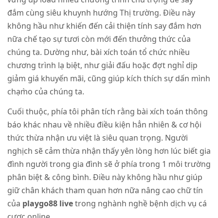
đắm cùng siêu khuynh hướng Thị trường. Điều này
không hầu như khiến đến cải thiện tính say đắm hơn
nữa chế tạo sự tươi còn mới đến thưởng thức của
chúng ta. Dường như, bài xích toán tổ chức nhiều
chương trình lạ biệt, như giải đấu hoặc đợt nghỉ dịp
giảm giá khuyến mãi, cũng giúp kích thích sự dấn mình
chạm̀o của chúng ta.
Cuối thuộc, phía tôi phân tích rằng bài xích toán thông
báo khác nhau về nhiều điều kiện hẳn nhiên & cơ hội
thức thừa nhận ưu việt là siêu quan trọng. Người
nghịch sẽ cảm thừa nhận thấy yên lòng hơn lúc biết gia
đình người trong gia đình sẽ ở phía trong 1 môi trường
phân biệt & công bình. Điều này không hầu như giúp
giữ chân khách tham quan hơn nữa nâng cao chữ tín
của
playgo88 live
trong nghành nghề bệnh dịch vụ cá
cược online.