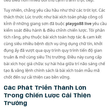
Tuy nhiên, chẳng yêu cầu hầu như thứ các trót lọt. Các
thách thức Lúc trước như bài xích toán pháp công cố
kỉnh ở những giang sơn đã buộc
playgo88 live
yêu cầu
kiểm soát điều hành & điều chỉnh chiến lược. Tôi phân
tích rằng, phụ thuộc bài xích toán hợp tác & cam kết
cùng siêu nhiều bệnh dịch vụ ứng dụng chữ tín, khởi
đụng ấy đã vượt qua quy trình quy trình tiến độ gian
truân & mở cùng siêu Thị trường. Điều này cung cấp
bài xích học giá chữa: sự hài hòa giữa trí não sáng chế
tạo & vâng lệnh chính sách là bài xích toán mẫu mã
chốt đến sự cải thiện cao bền vững.
Các Phát Triển Thành Lớn
Trong Chiến Lược Cải Thiện
Trưởng