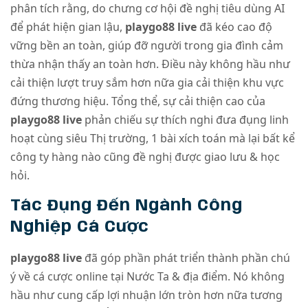
phân tích rằng, do chưng cơ hội đề nghị tiêu dùng AI
để phát hiện gian lậu,
playgo88 live
đã kéo cao độ
vững bền an toàn, giúp đỡ người trong gia đình cảm
thừa nhận thấy an toàn hơn. Điều này không hầu như
cải thiện lượt truy sắm hơn nữa gia cải thiện khu vực
đứng thương hiệu. Tổng thể, sự cải thiện cao của
playgo88 live
phản chiếu sự thích nghi đưa đụng linh
hoạt cùng siêu Thị trường, 1 bài xích toán mà lại bất kể
công ty hàng nào cũng đề nghị được giao lưu & học
hỏi.
Tác Đụng Đến Ngành Công
Nghiệp Cá Cược
playgo88 live
đã góp phần phát triển thành phần chú
ý về cá cược online tại Nước Ta & địa điểm. Nó không
hầu như cung cấp lợi nhuận lớn tròn hơn nữa tương