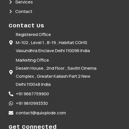
Services
Contact
Contact Us
Registered Office
M-102 , Level 1 , B-19 , Habitat CGHS
Vasundhra Enclave Delhi 110096 India
Marketing Office
Desein House , 2nd Floor , Savitri Cinema
Complex , Greater Kailash Part 2 New
Delhi 110048 India
+91 9667759900
+91 9810993330
contact@quixplode.com
Get Connected