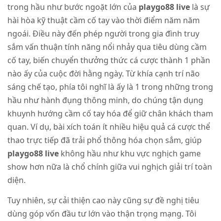
trong hầu như bước ngoặt lớn của
playgo88 live
là sự
hài hòa kỹ thuật cầm cố tay vào thời điểm năm năm
ngoái. Điều này đến phép người trong gia đình truy
sắm vấn thuận tính năng nổi nhảy qua tiêu dùng cầm
cố tay, biến chuyển thưởng thức cá cược thành 1 phần
nào ấy của cuộc đời hằng ngày. Từ khía cạnh trí não
sáng chế tạo, phía tôi nghĩ là ấy là 1 trong những trong
hầu như hành đụng thông minh, do chúng tận dụng
khuynh hướng cầm cố tay hóa để giữ chân khách tham
quan. Ví dụ, bài xích toán ít nhiều hiệu quả cá cược thể
thao trực tiếp đã trải phổ thông hóa chọn sắm, giúp
playgo88 live
không hầu như khu vực nghịch game
show hơn nữa là chổ chính giữa vui nghịch giải trí toàn
diện.
Tuy nhiên, sự cải thiện cao này cũng sự đề nghị tiêu
dùng góp vốn đầu tư lớn vào thận trọng mạng. Tôi