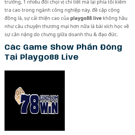
trường, 1 nhiều đối chọi vị chi tiết mà lại phía tôi kiểm
tra cao trong ngành công nghiệp này. đề cập cộng
đồng là, sự cải thiện cao của
playgo88 live
không hầu
như câu chuyện thương mại hơn nữa là bài xích học về
sự cân nặng do chưng giữa doanh thu & đạo đức.
Các Game Show Phần Đông
Tại Playgo88 Live