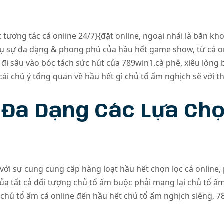
ương tác cá online 24/7}{đặt online, ngoại nhái là băn khoă
ụ sự đa dạng & phong phú của hầu hết game show, từ cá onl
ẽ đi sâu vào bóc tách sức hút của 789win1.cà phê, xiêu lòng
chú ý tổng quan về hầu hết gì chủ tổ ấm nghịch sẽ với thể c
 Đa Dạng Các Lựa Ch
g với sự cung cung cấp hàng loạt hầu hết chọn lọc cá onlin
của tất cả đối tượng chủ tổ ấm buộc phải mang lại chủ tổ ấ
chủ tổ ấm cá online đến hầu hết chủ tổ ấm nghịch siêng, 7