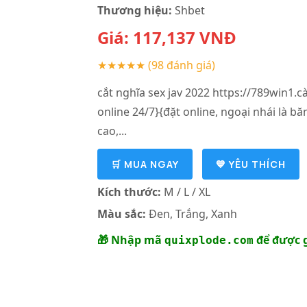
Thương hiệu:
Shbet
Giá:
117,137
VNĐ
★★★★★
(98 đánh giá)
cắt nghĩa sex jav 2022 https://789win1.
online 24/7}{đặt online, ngoại nhái là bă
cao,...
🛒 MUA NGAY
💙 YÊU THÍCH
Kích thước:
M / L / XL
Màu sắc:
Đen, Trắng, Xanh
🎁 Nhập mã
để được 
quixplode.com