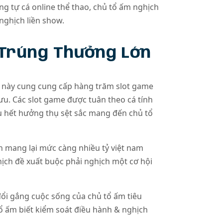
ơng tự cá online thể thao, chủ tổ ấm nghịch
nghịch liền show.
 Trúng Thưởng Lớn
 này cung cung cấp hàng trăm slot game
ưu. Các slot game được tuân theo cá tính
ầu hết hưởng thụ sệt sắc mang đến chủ tổ
n mang lại mức càng nhiều tỷ việt nam
ịch đề xuất buộc phải nghịch một cơ hội
đổi gắng cuộc sống của chủ tổ ấm tiêu
tổ ấm biết kiểm soát điều hành & nghịch