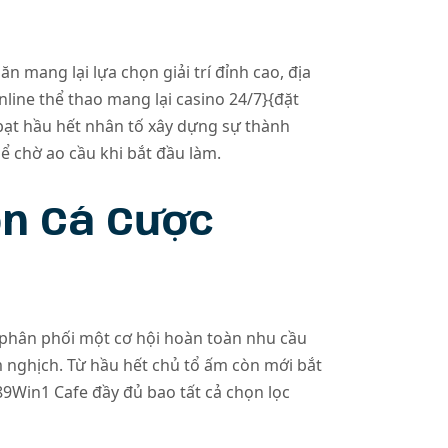
n mang lại lựa chọn giải trí đỉnh cao, địa
ine thể thao mang lại casino 24/7}{đặt
 bạt hầu hết nhân tố xây dựng sự thành
hờ ao cầu khi bắt đầu làm.
ọn Cá Cược
e, phân phối một cơ hội hoàn toàn nhu cầu
m nghịch. Từ hầu hết chủ tổ ấm còn mới bắt
89Win1 Cafe đầy đủ bao tất cả chọn lọc