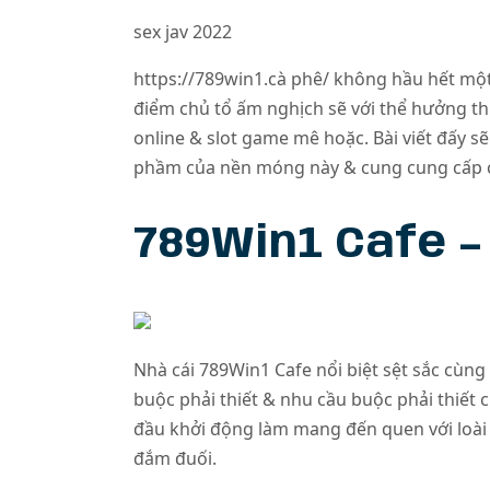
sex jav 2022
https://789win1.cà phê/ không hầu hết một t
điểm chủ tổ ấm nghịch sẽ với thể hưởng th
online & slot game mê hoặc. Bài viết đấy s
phầm của nền móng này & cung cung cấp cái 
789Win1 Cafe –
Nhà cái 789Win1 Cafe nổi biệt sệt sắc cùn
buộc phải thiết & nhu cầu buộc phải thiết 
đầu khởi động làm mang đến quen với loài 
đắm đuối.