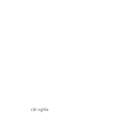
cắt nghĩa