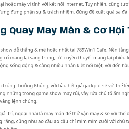
i hoặc máy vi tính với kết nối internet. Tuy nhiên, cũng tư
đựng đựng phận sự & trách nhiệm, đừng đề xuất quá sa đà 
òng Quay May Mắn & Cơ Hội
show dễ thắng & mê hoặc nhất tại 789Win1 Cafe. Nền tảng
 cổ mang lại sang trọng, từ truyền thuyết mang lại phiêu l
 động sống động & càng nhiều nhân kiệt nổi biệt, với đến h
trúng thưởng Khủng, với hầu hết giải jackpot sẽ với thể lê
ong những trong game show may rủi, vày rứa chủ tổ ấm ngh
 vâng lệnh chúng.
i trí, ngoại nhái là may mắn để thử vận may & sẽ với thể 
g rằng, cũng như ao cầu ao cầu chỉ mỉm mỉm cười với chủ 