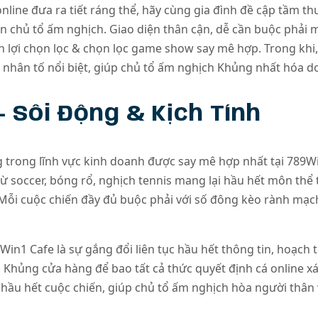
online đưa ra tiết ráng thể, hãy cùng gia đình đề cập tầm
hủ tổ ấm nghịch. Giao diện thân cận, dễ cần buộc phải ma
 lợi chọn lọc & chọn lọc game show say mê hợp. Trong khi,
nhân tố nổi biệt, giúp chủ tổ ấm nghịch Khủng nhất hóa d
 Sôi Động & Kịch Tính
g trong lĩnh vực kinh doanh được say mê hợp nhất tại 789W
ừ soccer, bóng rổ, nghịch tennis mang lại hầu hết môn thể
 Mỗi cuộc chiến đầy đủ buộc phải với số đông kèo rành mạch
9Win1 Cafe là sự gắng đổi liên tục hầu hết thông tin, hoạch 
 Khủng cửa hàng để bao tất cả thức quyết định cá online x
 hầu hết cuộc chiến, giúp chủ tổ ấm nghịch hòa người thâ