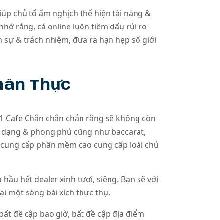
iúp chủ tổ ấm nghịch thể hiện tài năng &
nhớ rằng, cá online luôn tiềm dấu rủi ro
sự & trách nhiệm, đưa ra hạn hẹp số giới
hân Thực
1 Cafe Chắn chắn chắn rằng sẽ không còn
đa dạng & phong phú cũng như baccarat,
ng cung cấp phần mềm cao cung cấp loài chủ
hầu hết dealer xinh tươi, siêng. Bạn sẽ với
ại một sòng bài xích thực thụ.
bất đề cập bao giờ, bất đề cập địa điểm