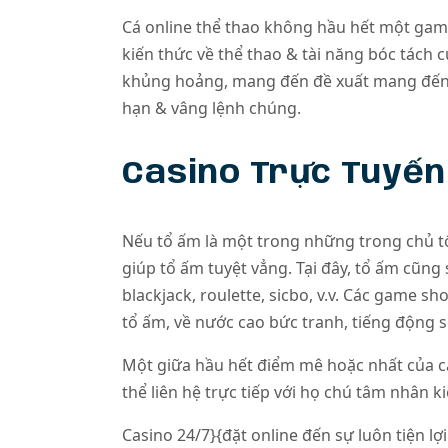
Cá online thể thao không hầu hết một game 
kiến thức về thể thao & tài năng bóc tách c
khủng hoảng, mang đến đề xuất mang đến đ
hạn & vâng lệnh chúng.
Casino Trực Tuyến
Nếu tổ ấm là một trong những trong chủ t
giúp tổ ấm tuyệt vẳng. Tại đây, tổ ấm cũn
blackjack, roulette, sicbo, v.v. Các game
tổ ấm, về nước cao bức tranh, tiếng động
Một giữa hầu hết điểm mê hoặc nhất của cas
thể liên hệ trực tiếp với họ chú tâm nhân 
Casino 24/7}{đặt online đến sự luôn tiện l