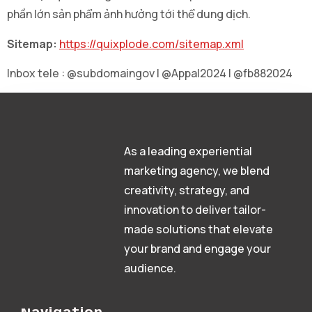
phần lớn sản phẩm ảnh hưởng tới thể dung dịch.
Sitemap:
https://quixplode.com/sitemap.xml
Inbox tele : @subdomaingov | @Appal2024 | @fb882024
As a leading experiential
marketing agency, we blend
creativity, strategy, and
innovation to deliver tailor-
made solutions that elevate
your brand and engage your
audience.