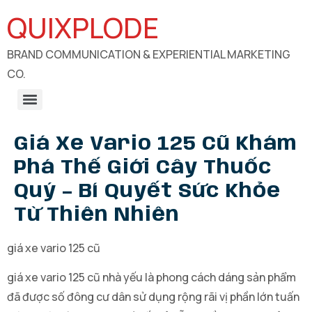
QUIXPLODE
BRAND COMMUNICATION & EXPERIENTIAL MARKETING
CO.
B2B Engagements, Exhibitions & Experiential Marketing
CSR Communication & Development Sector Engagement
Giá Xe Vario 125 Cũ Khám
Phá Thế Giới Cây Thuốc
Quý – Bí Quyết Sức Khỏe
Từ Thiên Nhiên
giá xe vario 125 cũ
giá xe vario 125 cũ nhà yếu là phong cách dáng sản phẩm
đã được số đông cư dân sử dụng rộng rãi vị phần lớn tuấn