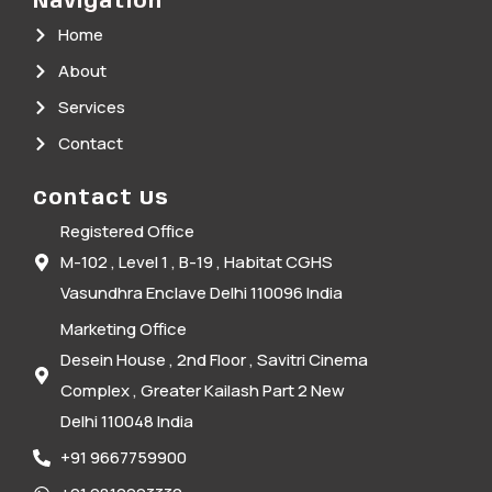
Navigation
Home
About
Services
Contact
Contact Us
Registered Office
M-102 , Level 1 , B-19 , Habitat CGHS
Vasundhra Enclave Delhi 110096 India
Marketing Office
Desein House , 2nd Floor , Savitri Cinema
Complex , Greater Kailash Part 2 New
Delhi 110048 India
+91 9667759900