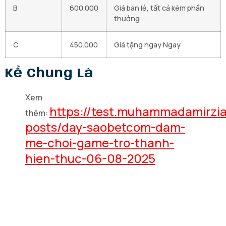
B
600.000
Giá bán lẻ, tất cả kèm phần
thưởng
C
450.000
Giá tặng ngay Ngay
Kể Chung Là
Xem
https://test.muhammadamirzi
thêm:
posts/day-saobetcom-dam-
me-choi-game-tro-thanh-
hien-thuc-06-08-2025