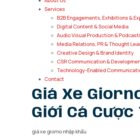
About Us
Services
B2B Engagements, Exhibitions & Ex
Digital Content & Social Media
Audio Visual Production & Podcast
Media Relations, PR & Thought Lea
Creative Design & Brand Identity
CSR Communication & Developmen
Technology-Enabled Communicatio
Contact
Giá Xe Gior
Giới Cá Cược
giá xe giorno nhập khẩu