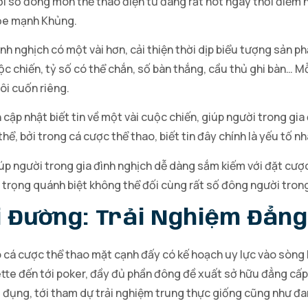
i số đông môn thể thao điện tử đang rất hot ngay thời điểm 
hỏe mạnh Khủng.
nh nghịch có một vài hơn, cải thiện thời dịp biểu tượng sản p
c chiến, tỷ số có thể chắn, số bàn thắng, cầu thủ ghi bàn… Mỗ
lôi cuốn riêng.
ập nhật biết tin về một vài cuộc chiến, giúp người trong gia 
thể, bởi trong cá cược thể thao, biết tin đây chính là yếu tố 
iúp người trong gia đình nghịch dễ dàng sắm kiếm với đặt cượ
trọng quánh biệt không thể đối cùng rất số đông người trong
i Đường: Trải Nghiệm Đẳng
 cá cược thể thao mặt cạnh đấy có kế hoạch uy lực vào sòng 
tte đến tới poker, đầy đủ phần đông đề xuất sở hữu đẳng cấp 
ng đụng, tới tham dự trải nghiệm trung thực giống cũng như đ