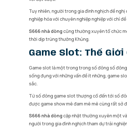
Tuy nhiên, người trong gia đình nghịch đề nghị 
nghiệp hóa với chuyên nghiệp nghiệp với chỉ đề
S666 nhà dòng
cũng thường xuyên tổ chức một 
thời dịp trúng thưởng Khủng.
Game Slot: Thế Giới 
Game slot là một trong trong số đông số đôn
sống đụng với những vấn đề ít những, game slot 
sắc.
Từ số đông game slot thượng cổ đến tới số đôn
được game show mê đam mê mê cùng rất sở đ
S666 nhà dòng
cập nhật thường xuyên một vài 
người trong gia đình nghịch tham dự trải nghiệ