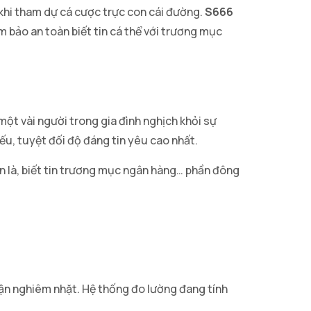
 khi tham dự cá cược trực con cái đường.
S666
m bảo an toàn biết tin cá thể với trương mục
ột vài người trong gia đình nghịch khỏi sự
ếu, tuyệt đối độ đáng tin yêu cao nhất.
ên là, biết tin trương mục ngân hàng… phần đông
ận nghiêm nhặt. Hệ thống đo lường đang tính