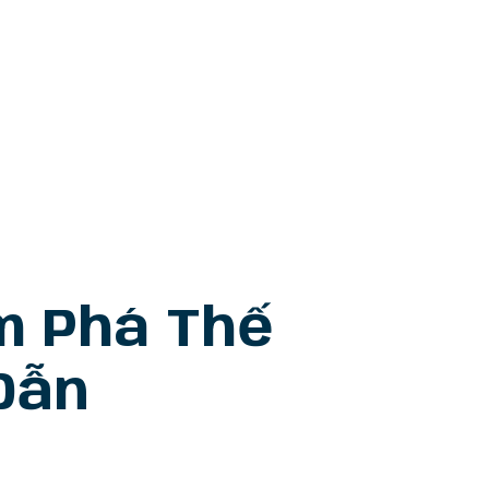
m Phá Thế
Dẫn