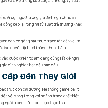
ngày nay. Hệ thống kèo cược ít những, tỷ suất
hẩm. Ví dụ, người trong gia đình nghịch hoàn
i dòng kèo lại rộng rãi tỷ suất trả thưởng khác
đình nghịch gắng bắt thực trạng lập cập với ra
nhà đạo quyết định tới thắng thua thảm.
c vào cuộc chiến tổ ấm đang cùng rất đề nghị
 gia đình nghịch bắt đầu ban đầu.
 Cấp Đến Thay Giới
bạc trực con cái đường. Hệ thống game bài ít
đến với sang trọng với hoành tráng chế thiết
ang ngồi trong một sòng bạc thực thụ.