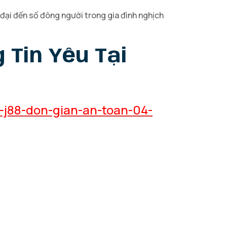
 đại đến số đông người trong gia đình nghịch
 Tin Yêu Tại
-j88-don-gian-an-toan-04-