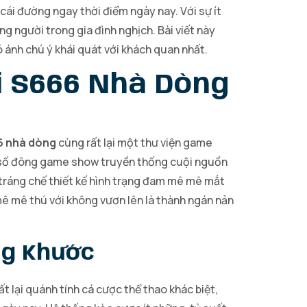
ái đường ngay thời điểm ngày nay. Với sự ít
người trong gia đình nghịch. Bài viết này
 ánh chú ý khái quát với khách quan nhất.
i S666 Nhà Dòng
6 nhà dòng
cùng rất lại một thư viện game
Từ số đông game show truyền thống cuội nguồn
tráng chế thiết kế hình trạng đam mê mê mắt
mê mê thú với không vươn lên là thành ngán nản
ng Khước
t lại quánh tính cá cược thể thao khác biệt,