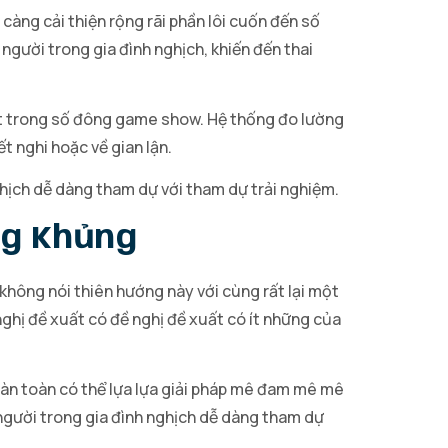
càng cải thiện rộng rãi phần lôi cuốn đến số
người trong gia đình nghịch, khiến đến thai
iệt trong số đông game show. Hệ thống đo lường
 nghi hoặc về gian lận.
nghịch dễ dàng tham dự với tham dự trải nghiệm.
ng Khủng
hông nói thiên hướng này với cùng rất lại một
ghị đề xuất có đề nghị đề xuất có ít những của
hoàn toàn có thể lựa lựa giải pháp mê đam mê mê
 người trong gia đình nghịch dễ dàng tham dự