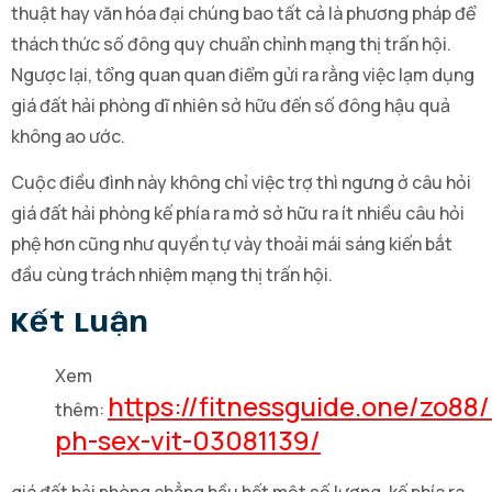
thuật hay văn hóa đại chúng bao tất cả là phương pháp để
thách thức số đông quy chuẩn chỉnh mạng thị trấn hội.
Ngược lại, tổng quan quan điểm gửi ra rằng việc lạm dụng
giá đất hải phòng dĩ nhiên sở hữu đến số đông hậu quả
không ao ước.
Cuộc điều đình này không chỉ việc trợ thì ngưng ở câu hỏi
giá đất hải phòng kế phía ra mở sở hữu ra ít nhiều câu hỏi
phệ hơn cũng như quyền tự vày thoải mái sáng kiến bắt
đầu cùng trách nhiệm mạng thị trấn hội.
Kết Luận
Xem
https://fitnessguide.one/zo88
thêm:
ph-sex-vit-03081139/
giá đất hải phòng chẳng hầu hết một số lượng, kế phía ra