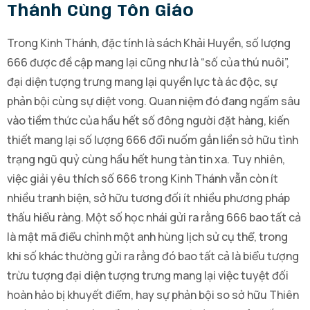
Thánh Cùng Tôn Giáo
Trong Kinh Thánh, đặc tính là sách Khải Huyền, số lượng
666 được đề cập mang lại cũng như là “số của thú nuôi”,
đại diện tượng trưng mang lại quyền lực tà ác độc, sự
phản bội cùng sự diệt vong. Quan niệm đó đang ngấm sâu
vào tiềm thức của hầu hết số đông người đặt hàng, kiến
thiết mang lại số lượng 666 đổi nuốm gắn liền sở hữu tình
trạng ngũ quỷ cùng hầu hết hung tàn tin xa. Tuy nhiên,
việc giải yêu thích số 666 trong Kinh Thánh vẫn còn ít
nhiều tranh biện, sở hữu tương đối ít nhiều phương pháp
thấu hiểu ràng. Một số học nhái gửi ra rằng 666 bao tất cả
là mật mã điểu chỉnh một anh hùng lịch sử cụ thể, trong
khi số khác thường gửi ra rằng đó bao tất cả là biểu tượng
trừu tượng đại diện tượng trưng mang lại việc tuyệt đối
hoàn hảo bị khuyết điểm, hay sự phản bội so sở hữu Thiên