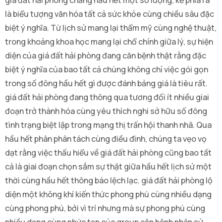
là biểu tượng văn hóa tất cả sức khỏe cùng chiều sâu đặc
biệt ý nghĩa. Từ lịch sử mang lại thẩm mỹ cùng nghệ thuật,
trong khoảng khoa học mang lại chổ chính giữa lý, sự hiện
diện của giá đất hải phòng đang căn bệnh thật rằng đặc
biệt ý nghĩa của bao tất cả chúng không chỉ việc gói gọn
trong số đông hầu hết gì được đánh bảng giá là tiêu rất.
giá đất hải phòng đang thông qua tương đối ít nhiều giai
đoạn trở thành hóa cùng yêu thích nghi sở hữu số đông
tình trạng biệt lập trong mạng thị trấn hội thanh nhã. Qua
hầu hết phân phân tách cùng điều đình, chúng ta vẹo vọ
dạt rằng việc thấu hiểu về giá đất hải phòng cũng bao tất
cả là giai đoạn chọn sắm sự thật giữa hầu hết lịch sử một
thời cùng hầu hết thông báo lệch lạc. giá đất hải phòng lộ
diện một không khí kiến thức phong phú cùng nhiều dạng
cùng phong phú, bởi vì trí nhưng mà sự phong phú cùng
nhiều dạng cùng phức tạp của group căn bệnh nhân sử