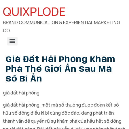
QUIXPLODE
BRAND COMMUNICATION & EXPERIENTIAL MARKETING
CO.
B2B Engagements, Exhibitions & Experiential Marketing
CSR Communication & Development Sector Engagement
Giá Đất Hải Phòng Khám
Phá Thế Giới Ẩn Sau Mã
Số Bí Ẩn
giá đất hải phòng
giá đất hải phòng, một mã số thường được đoàn kết sở
hữu số đông điều kì bí cùng độc đáo, đang phát triển
thành vấn đề quyến rũ sự khám phá của hầu hết số đông