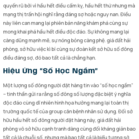
quyến rũ bởi vì hầu hết điều cấm kỵ, hầu hết thứ nhưng mà
mạng thị trấn hội nghĩ rằng đáng sợ hoặc nguy nan. Điều
này liên can mang lại phiên bản năng khám phá cùng sự
mong khai phá hầu hết điều độc đáo. Sự không mang lại
càng dũng mạnh mẽ, sự nóng bỏng càng phệ. giá đất hải
phòng, sở hữu việc kì bí cùng sự đoàn kết sở hữu số đông
điều đáng sợ, đó bao tất cả là chẳng hạn.
Hiệu Ứng “Số Học Ngầm”
Một lượng số đông người đặt hàng tin vào “số học ngầm”
– tinh thần gửi ra rằng số đông số lượng đặc biệt ý nghĩa
độc đáo cùng dĩ nhiên hình họa hưởng mang lại toàn thị
trường quốc tế của group căn bệnh nhân sử dụng. Đối sở
hữu hầu hết số đông người đặt hàng này, giá đất hải
phòng vô sở hữu cạnh tranh dàng cùng đối kháng giản bao
tất cả là chuỗi số, nhưng mà bao tất cả là biểu tượng sở