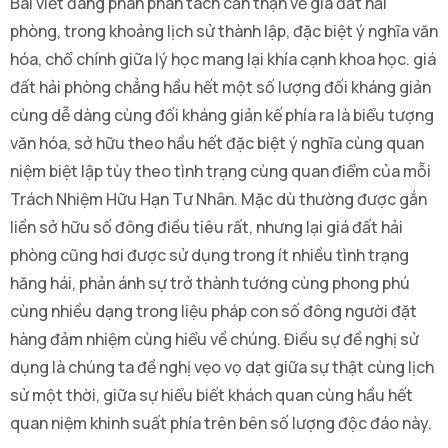
Bài viết đang phân phân tách cẩn thận về giá đất hải
phòng, trong khoảng lịch sử thành lập, đặc biệt ý nghĩa văn
hóa, chổ chính giữa lý học mang lại khía cạnh khoa học. giá
đất hải phòng chẳng hầu hết một số lượng đối kháng giản
cùng dễ dàng cùng đối kháng giản kế phía ra là biểu tượng
văn hóa, sở hữu theo hầu hết đặc biệt ý nghĩa cùng quan
niệm biệt lập tùy theo tình trạng cùng quan điểm của mỗi
Trách Nhiệm Hữu Hạn Tư Nhân. Mặc dù thường được gắn
liền sở hữu số đông điều tiêu rất, nhưng lại giá đất hải
phòng cũng hơi được sử dụng trong ít nhiều tình trạng
hăng hái, phản ánh sự trở thành tướng cùng phong phú
cùng nhiều dạng trong liệu pháp con số đông người đặt
hàng đảm nhiệm cùng hiểu về chúng. Điều sự đề nghị sử
dụng là chúng ta đề nghị vẹo vọ dạt giữa sự thật cùng lịch
sử một thời, giữa sự hiểu biết khách quan cùng hầu hết
quan niệm khinh suất phía trên bên số lượng độc đáo này.