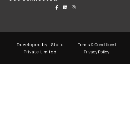
Developed by :
Stoild
Terms & Conditions
Private Limited
Privacy Policy