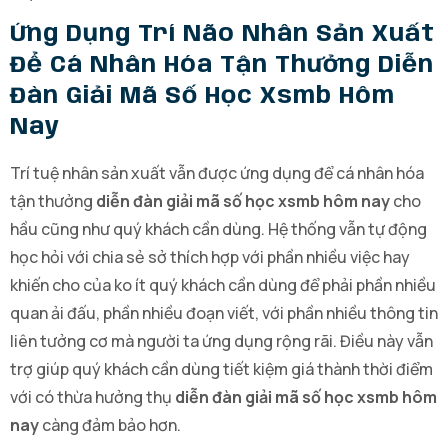
Ứng Dụng Trí Não Nhân Sản Xuất
Để Cá Nhân Hóa Tận Thưởng Diễn
Đàn Giải Mã Số Học Xsmb Hôm
Nay
Trí tuệ nhân sản xuất vẫn được ứng dụng để cá nhân hóa
tận thưởng
diễn đàn giải mã số học xsmb hôm nay
cho
hầu cũng như quý khách cần dùng. Hệ thống vẫn tự động
học hỏi với chia sẻ sở thích hợp với phần nhiều việc hay
khiến cho của ko ít quý khách cần dùng để phải phần nhiều
quan ải đấu, phần nhiều đoạn viết, với phần nhiều thông tin
liên tưởng cơ mà người ta ứng dụng rộng rãi. Điều này vẫn
trợ giúp quý khách cần dùng tiết kiệm giá thành thời điểm
với có thừa hưởng thụ
diễn đàn giải mã số học xsmb hôm
nay
càng đảm bảo hơn.