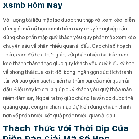
Xsmb Hôm Nay
Với lượng tài liệu mập lao được thu thập với xem kèo,
diễn
đàn giải mã số học xsmb hôm nay
chuyên nghiệp cần
dùng cho phần mập quý khách yêu quý phần mập xem kèo
chuyên sâu về phần nhiều quan ải đấu. Các chỉ số hoạch
toán, card đồ họa trực giác, với phần nhiều bài bác xem
kèo thành thành thạo giúp quý khách yêu quý hiểu kỹ hơn
về phong thái của ko ít đội bóng, ngắn gọn xúc tích tranh
tài, với bao gồm sách chiến hạ thảm bại của mỗi quan ải
đấu. Điều này ko chỉ là giúp quý khách yêu quý thỏa mãn
niềm đắm say Ngoài ra trợ giúp chúng ta vẫn có được thể
quăng quật công ra phần mập Dự kiến đúng chuẩn chỉnh
hơn về phần nhiều kết quả phần nhiều quan ải đấu.
Thách Thức Với Thời Dịp Của