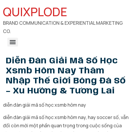
QUIXPLODE
BRAND COMMUNICATION & EXPERIENTIAL MARKETING
CO.
B2B Engagements, Exhibitions & Experiential Marketing
CSR Communication & Development Sector Engagement
Diễn Đàn Giải Mã Số Học
Xsmb Hôm Nay Thâm
Nhập Thế Giới Bóng Đá Số
– Xu Hướng & Tương Lai
diễn đàn giải mã số học xsmb hôm nay
diễn đàn giải mã số học xsmb hôm nay, hay soccer số, vẫn
đổi còn mới một phần quan trọng trong cuộc sống của