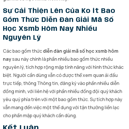
Sự Cải Thiện Lên Của Ko Ít Bao
Gồm Thức Diễn Đàn Giải Mã Số
Học Xsmb Hôm Nay Nhiều
Nguyên Lý
Các bao gồm thức
diễn đàn giải mã số học xsmb hôm
nay
sau này chính là phần nhiều bao gồm thức nhiều
nguyên lý, tích hợp rộng mập tính năng với hình thức khác
biệt. Người cần dùng vẫn có được thể xem quan ải đấu
trực tiếp, thông Thông tin, đăng ký vào phần nhiều diễn
đồng minh, với liên hệ với phần nhiều đồng đội quý khách
yêu quý phía trên với một bao gồm thức. Sự tích hợp này
vẫn mang đến việc một thể dụng với tận thưởng liền lạc
cho phần mập quý khách cần dùng.
Kết Luận