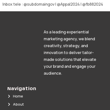
Inbox tele : @subdomaingov | @Appal2024 | @fb882024
As a leading experiential
marketing agency, we blend
creativity, strategy, and
innovation to deliver tailor-
made solutions that elevate
your brand and engage your
audience.
Navigation
Home
About