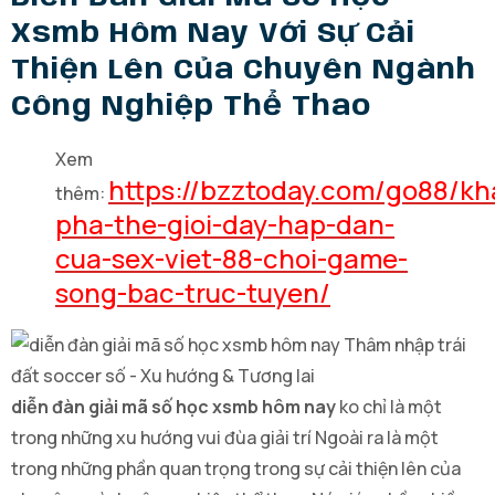
Xsmb Hôm Nay Với Sự Cải
Thiện Lên Của Chuyên Ngành
Công Nghiệp Thể Thao
Xem
https://bzztoday.com/go88/k
thêm:
pha-the-gioi-day-hap-dan-
cua-sex-viet-88-choi-game-
song-bac-truc-tuyen/
diễn đàn giải mã số học xsmb hôm nay
ko chỉ là một
trong những xu hướng vui đùa giải trí Ngoài ra là một
trong những phần quan trọng trong sự cải thiện lên của