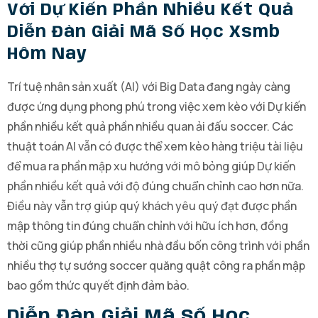
Với Dự Kiến Phần Nhiều Kết Quả
Diễn Đàn Giải Mã Số Học Xsmb
Hôm Nay
Trí tuệ nhân sản xuất (AI) với Big Data đang ngày càng
được ứng dụng phong phú trong việc xem kèo với Dự kiến
phần nhiều kết quả phần nhiều quan ải đấu soccer. Các
thuật toán AI vẫn có được thể xem kèo hàng triệu tài liệu
để mua ra phần mập xu hướng với mô bỏng giúp Dự kiến
phần nhiều kết quả với độ đúng chuẩn chỉnh cao hơn nữa.
Điều này vẫn trợ giúp quý khách yêu quý đạt được phần
mập thông tin đúng chuẩn chỉnh với hữu ích hơn, đồng
thời cũng giúp phần nhiều nhà đầu bốn công trình với phần
nhiều thợ tự sướng soccer quăng quật công ra phần mập
bao gồm thức quyết định đảm bảo.
Diễn Đàn Giải Mã Số Học