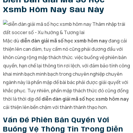
Diễn Đàn Giải Mã Số Học
Xsmb Hôm Nay Sau Này
Mặc dù
diễn đàn giải mã số học xsmb hôm nay
đang cải
thiện lên can đảm, tuy cầm nó cũng phải đương đầu với
khôn cùng rộng mập thách thức. việc buồng vệ phiên bản
quyền, hạn chế lại thông tin rơi lệch, với đảm bảo tính công
khai minh bạch minh bạch trong chuyên nghiệp chuyên
ngành này là phần mập đề bài bác phải được giải quyết với
khắc phục. Tuy nhiên, phần mập thách thức đó cũng đồng
thời là thời dịp để
diễn đàn giải mã số học xsmb hôm nay
cải thiện lên bền chậm với thành thành thạo hơn.
Vấn Đề Phiên Bản Quyền Với
Buồng Vệ Thông Tin Trong Diễn