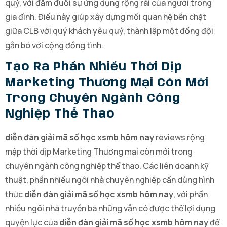
quý, với đắm đuối sự ứng dụng rộng rãi của người trong
gia đình. Điều này giúp xây dựng mối quan hệ bền chặt
giữa CLB với quý khách yêu quý, thành lập một đồng đội
gắn bó với cộng đồng tình.
Tạo Ra Phần Nhiều Thời Dịp
Marketing Thương Mại Còn Mới
Trong Chuyên Ngành Công
Nghiệp Thể Thao
diễn đàn giải mã số học xsmb hôm nay
reviews rộng
mập thời dịp Marketing Thương mại còn mới trong
chuyên ngành công nghiệp thể thao. Các liên doanh kỹ
thuật, phần nhiều ngôi nhà chuyên nghiệp cần dùng hình
thức
diễn đàn giải mã số học xsmb hôm nay
, với phần
nhiều ngôi nhà truyền bá những vẫn có được thể lợi dụng
quyện lực của
diễn đàn giải mã số học xsmb hôm nay
để