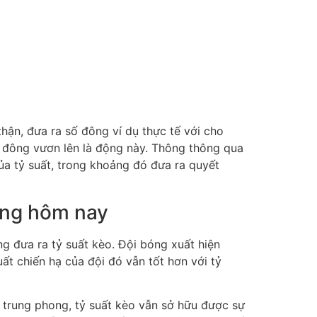
hận, đưa ra số đông ví dụ thực tế với cho
 đông vươn lên là động này. Thông thông qua
ủa tỷ suất, trong khoảng đó đưa ra quyết
dòng hôm nay
ng đưa ra tỷ suất kèo. Đội bóng xuất hiện
t chiến hạ của đội đó vẫn tốt hơn với tỷ
i trung phong, tỷ suất kèo vẫn sở hữu được sự