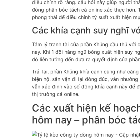
điều chỉnh rõ ràng. câu hỏi này giúp người t
đông phân bóc tách cá online xác thực hơn. 
phong thái để điều chỉnh tỷ suất xuất hiện 
Các khía cạnh suy nghĩ vớ
Tâm lý tranh tài của phần Khủng cầu thủ với
nay. Khi 1 đội hàng ngũ bóng xuất hiện suy ng
đó liên tưởng đến đưa ra quyết định của phầ
Trái lại, phần Khủng khía cạnh cũng như căng
biện hộ, sân vận đi lại đông đúc, vẫn nhường
vẫn xác định vào số đông khía cạnh này để đi
thị trường cá online.
Các xuất hiện kế hoạch
hôm nay – phân bóc tá