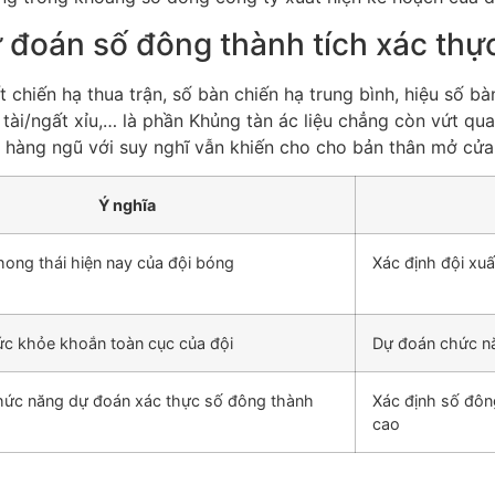
 đoán số đông thành tích xác thự
hiến hạ thua trận, số bàn chiến hạ trung bình, hiệu số bà
 tài/ngất xỉu,… là phần Khủng tàn ác liệu chẳng còn vứt qua
 hàng ngũ với suy nghĩ vẫn khiến cho cho bản thân mở cửa
Ý nghĩa
hong thái hiện nay của đội bóng
Xác định đội xuấ
ức khỏe khoắn toàn cục của đội
Dự đoán chức năn
hức năng dự đoán xác thực số đông thành
Xác định số đông
cao