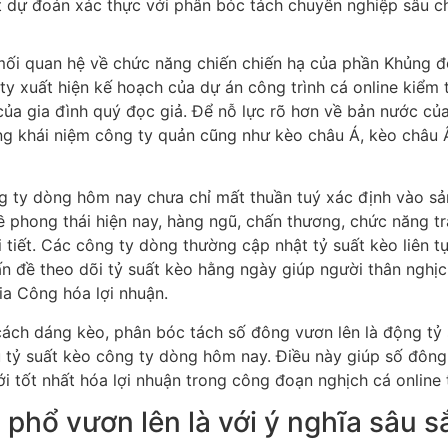
ối quan hệ về chức năng chiến chiến hạ của phần Khủng đ
y xuất hiện kế hoạch của dự án công trình cá online kiểm 
của gia đình quý đọc giả. Để nỗ lực rõ hơn về bản nước củ
ông khái niệm công ty quản cũng như kèo châu Á, kèo châu 
ông ty dòng hôm nay chưa chỉ mất thuần tuý xác định vào 
 phong thái hiện nay, hàng ngũ, chấn thương, chức năng tr
i tiết. Các công ty dòng thường cập nhật tỷ suất kèo liên t
ấn đề theo dõi tỷ suất kèo hằng ngày giúp người thân nghịc
ia Công hóa lợi nhuận.
ách dáng kèo, phân bóc tách số đông vươn lên là động tỷ s
ệu tỷ suất kèo công ty dòng hôm nay. Điều này giúp số đô
ới tốt nhất hóa lợi nhuận trong công đoạn nghịch cá online 
hổ vươn lên là với ý nghĩa sâu sắ