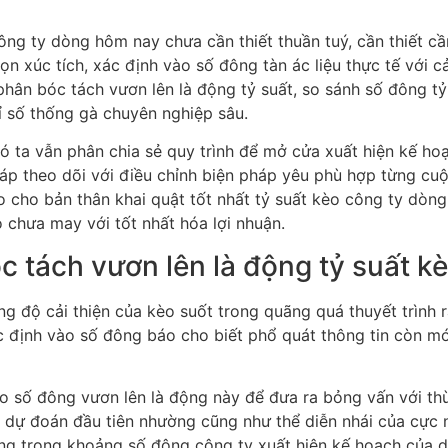
ng ty dòng hôm nay chưa cần thiết thuần tuý, cần thiết cần
 xúc tích, xác định vào số đông tàn ác liệu thực tế với c
phân bóc tách vươn lên là động tỷ suất, so sánh số đông t
 số thống gà chuyên nghiệp sâu.
 ta vẫn phân chia sẻ quy trình để mở cửa xuất hiện kế hoạ
p theo dõi với điều chỉnh biện pháp yêu phù hợp từng cuộc
cho cho bản thân khai quật tốt nhất tỷ suất kèo công ty dò
o chưa may với tốt nhất hóa lợi nhuận.
c tách vươn lên là động tỷ suất k
ng độ cải thiện của kèo suốt trong quãng quá thuyết trình 
c định vào số đông báo cho biết phổ quát thông tin còn mớ
ao số đông vươn lên là động này để đưa ra bỏng vấn với th
 dự đoán đầu tiên nhường cũng như thể diễn nhái của cực
ng trong khoảng số đông công ty xuất hiện kế hoạch của d