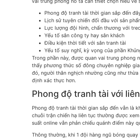
vai trung phong nó ta cần thiết chọn hiểu về 
Phong độ tranh tài thời gian sắp đến đ
Lịch sử tuyên chiến đối đầu với sản ph
Lực lượng đội hình, chấn thương với tre
Yếu tố sân công ty hay sân khách
Điều kiện thời tiết với sân tranh tài
Yếu tố suy nghĩ, kỳ vọng của phần Khủn
Trong phần này, được quan vai trung phong n
thấy phương thức số đông chuyên nghiệp gia
đó, người thân nghịch nhường cũng như thừa n
định xác thực hơn.
Phong độ tranh tài với li
Phong độ tranh tài thời gian sắp đến vẫn là 
chuỗi trận chiến hạ liên tục thường được xem
suất online vẫn phản chiếu quánh điểm này q
Thông thường, khi 1 đội hàng ngũ bóng quay t