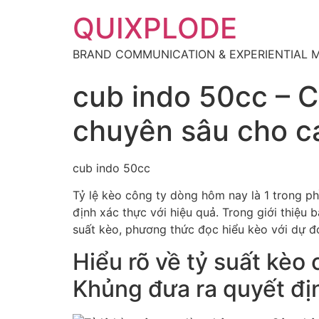
Skip
QUIXPLODE
to
content
BRAND COMMUNICATION & EXPERIENTIAL M
cub indo 50cc – C
chuyên sâu cho cá
cub indo 50cc
Tỷ lệ kèo công ty dòng hôm nay là 1 trong ph
định xác thực với hiệu quả. Trong giới thiệu
suất kèo, phương thức đọc hiểu kèo với dự đoá
Hiểu rõ về tỷ suất kèo
Khủng đưa ra quyết đị