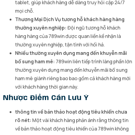
tablet, giúp khách hàng dễ dàng truy hỏi cập 24/7
mọi chỗ.
Thương Mại Dịch Vụ tương hỗ khách hàng hàng
thường xuyên nghiệp:
Đội ngũ tương hỗ khách
hàng hàng của 789win được quan liền kề nhận là
thường xuyên nghiệp, tận tình với hối hả.
Nhiều thường xuyên dụng mang đến khuyễn mãi
bổ sung ham mê:
789win liên tiếp trình làng phần lớn
thường xuyên dụng mang đến khuyễn mãi bổ sung
ham mê giành riêng bao bao gồm cả khách hàng mới
với khách hàng thời gian này.
Nhược Điểm Cần Lưu Ý
thông tin về bản thảo hoạt động tiêu khiển chưa
rõ nét:
Một vài khách hàng phản ánh rằng thông tin
về bản thảo hoạt động tiêu khiển của 789win không