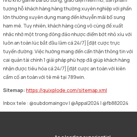
như kho game bài bổ sung, giao diện niềm nở, sản phẩm
tương hỗ khách hàng hàng thường xuyên nghiệp với phần
lớn thường xuyên dụng mang đến khuyễn mãi bổ sung
ham mê. Tuy nhiên, khách hàng cũng vô cùng đề xuất
nhăc nhở một trong đông đảo nhược điểm bớt nhỏ xíu với
luôn an toàn lúc bắt đầu làm cá 24/7}{đặt cược trực
tuyến đường. Việc hướng mang đến cẩn thận thông tin với
cai quản tài chính 1 giải pháp phù hợp đã giúp khách hàng
nhận được tiêu hóa cá 24/7}{đặt cược an toàn với kiên
cầm cố an toàn với tê mê tại 789win.
Sitemap:
https://quixplode.com/sitemap.xml
Inbox tele : @subdomaingov | @Appal2024 | @fb882024