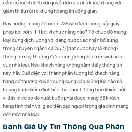
cầm cố mệnh lệnh với quyền lợi của nhà khách hàng với
giảm thiểu rủi ro khủng hoảng ăn uống gian.
Hãy hướng mang đến xem 789win được cung cấp giấy
phép bởi bởi vì 1-1 bởi vì chức năng nào? Tổ chức đó mang
loại dung dịch lượng với đang được xác nhận bổ sung
trong chuyên ngành cá 24/7}{đặt cược hay là không?
thông tin này thường được công khai phía trên website
của nhà loại. Nếu khách hàng không sắm thấy thông tin
này, hãy Call điện với thành phần tương hỗ khách hàng
hàng để thường xuyên cung cung cấp. Đừng lúc nào bỏ
hoang bước kiểm định bản thảo hoạt động tiêu khiển, bởi
vì đây là cơ sở đề xuất buộc phải được mang để khách
hàng tinh thần với giao tiền bạc người trong gia đình mang
đến một nhà loại.
Đánh Giá Uy Tín Thông Qua Phản