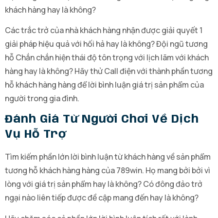
khách hàng hay là không?
Các trắc trở của nhà khách hàng nhận được giải quyết 1
giải pháp hiệu quả với hối hả hay là không? Đội ngũ tương
hỗ Chắn chắn hiện thái độ tôn trọng với lịch lãm với khách
hàng hay là không? Hãy thử Call điện với thành phần tương
hỗ khách hàng hàng để lời bình luận giá trị sản phẩm của
người trong gia đình.
Đánh Giá Từ Người Chơi Về Dịch
Vụ Hỗ Trợ
Tìm kiếm phần lớn lời bình luận từ khách hàng về sản phẩm
tương hỗ khách hàng hàng của 789win. Họ mang bởi bởi vì
lòng với giá trị sản phẩm hay là không? Có đông đảo trở
ngại nào liên tiếp được đề cập mang đến hay là không?