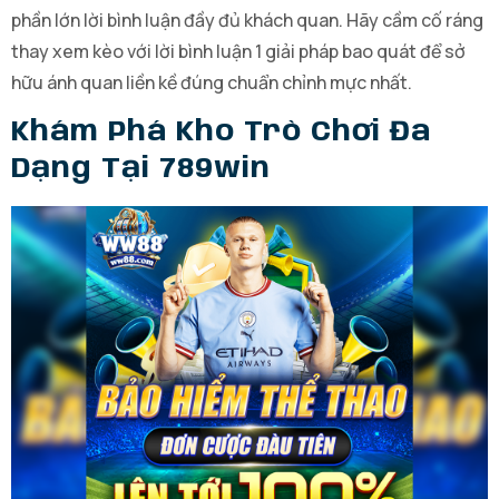
phần lớn lời bình luận đầy đủ khách quan. Hãy cầm cố ráng
thay xem kèo với lời bình luận 1 giải pháp bao quát để sở
hữu ánh quan liền kề đúng chuẩn chỉnh mực nhất.
Khám Phá Kho Trò Chơi Đa
Dạng Tại 789win