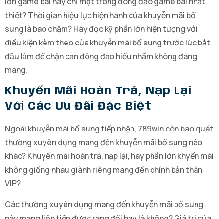
lớn game bài hay chỉ một trong đông đảo game bài nhất
thiết? Thời gian hiệu lực hiện hành của khuyễn mãi bổ
sung là bao chậm? Hãy đọc kỹ phần lớn hiện tượng với
điều kiện kèm theo của khuyễn mãi bổ sung trước lúc bắt
đầu làm để chặn cản đông đảo hiểu nhầm không đáng
mang.
Khuyến Mãi Hoàn Trả, Nạp Lại
Với Các Ưu Đãi Đặc Biệt
Ngoài khuyễn mãi bổ sung tiếp nhận, 789win còn bao quát
thường xuyên dụng mang đến khuyễn mãi bổ sung nào
khác? Khuyến mãi hoàn trả, nạp lại, hay phần lớn khyến mãi
không giống nhau giành riêng mang đến chính bản thân
VIP?
Các thường xuyên dụng mang đến khuyễn mãi bổ sung
này mang liên tiếp được ráng đổi hay là không? Giá trị của