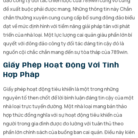
đảo công ty đối tác chiến lược của 789win cũng vô cùng
đề xuất buộc phải được mang. Những thông tin này Chắn
chắn thường xuyên cung cung cấp bổ sung đông đảo biểu
đạt về mức định hình với tiềm năng giải pháp tân với phát
triển của nhà loại. Một lực lượng cai quản giàu phần lớn bí
quyết với đông đảo công ty đối tác đáng tin cậy đó là
nguồn cội chắc chắn mang đến sự tòa tháp của 789win.
Giấy Phép Hoạt Động Với Tính
Hợp Pháp
Giấy phép hoạt động tiêu khiển là một trong những
nguyên tố then chốt để lời bình luận đáng tin cậy của một
nhà loại trực tuyến đường. Một nhà loại mang bản thảo
hợp thức đồng nghĩa với sự hoạt động tiêu khiển của
người trong gia đình được đo lường với tuân thủ theo
phần lớn chính sách của buồng ban cai quản. Điều này kiên