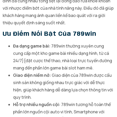
đình đã cùng nhau tổng sệt lại đông đảo rứa khỏe khoắn
với nhược điểm bớt của nhà tính năng này. Điều đó đã giúp
khách hàng mang ánh quan liền kề bao quát với ra giới
thiệu quyết định sáng suốt nhất.
Ưu Điểm Nổi Bật Của 789win
Đa dạng game bài:
789win thường xuyên cung
cung cấp một kho game bài nhiều dạng hình, từ cá
24/7}{đặt cược thể thao, nhà loại trực tuyến đường
mang đến phần lớn game bài slot ham mê.
Giao diện niềm nở:
Giao diện của 789win được cấu
sinh sản không giống nhau trực giác với dễ thực
hiện, giúp khách hàng dễ dàng lựa chọn thông tin với
quy trình.
Hỗ trợ nhiều nguồn cội:
789win tương hỗ toàn thể
phần lớn nguồn cội auto vi tính, Smartphone với