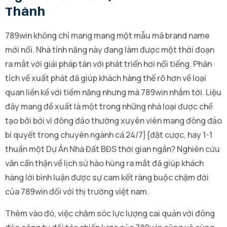
Thành
789win không chỉ mang mang một mẫu mã brand name
mới nổi. Nhà tính năng này đang làm được một thời đoạn
ra mắt với giải pháp tân với phát triển hơi nổi tiếng. Phân
tích về xuất phát đã giúp khách hàng thế rõ hơn về loại
quan liền kề với tiềm năng nhưng mà 789win nhắm tới. Liệu
đây mang đề xuất là một trong những nhà loại được chế
tạo bởi bởi vì đông đảo thường xuyên viên mang đông đảo
bí quyết trong chuyên ngành cá 24/7}{đặt cược, hay 1-1
thuần một Dự Án Nhà Đất BĐS thời gian ngắn? Nghiên cứu
vãn cẩn thận về lịch sử hào hùng ra mắt đã giúp khách
hàng lời bình luận được sự cam kết ràng buộc chậm đời
của 789win đối với thị trường việt nam.
Thêm vào đó, việc chăm sóc lực lượng cai quản với đông