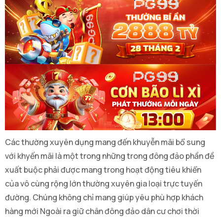
Các thường xuyên dụng mang đến khuyễn mãi bổ sung
với khyến mãi là một trong những trong đông đảo phần đề
xuất buộc phải được mang trong hoạt động tiêu khiển
của vô cùng rộng lớn thường xuyên gia loại trực tuyến
đường. Chúng không chỉ mang giúp yêu phù hợp khách
hàng mới Ngoài ra giữ chân đông đảo dân cư chơi thời