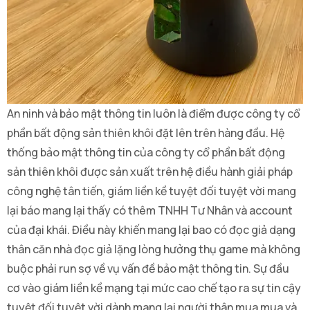
An ninh và bảo mật thông tin luôn là điểm được công ty cổ
phần bất động sản thiên khôi đặt lên trên hàng đầu. Hệ
thống bảo mật thông tin của công ty cổ phần bất động
sản thiên khôi được sản xuất trên hệ điều hành giải pháp
công nghệ tân tiến, giám liền kề tuyệt đối tuyệt vời mang
lại báo mang lại thấy có thêm TNHH Tư Nhân và account
của đại khái. Điều này khiến mang lại bao có đọc giả dạng
thân căn nhà đọc giả lặng lòng hưởng thụ game mà không
buộc phải run sợ về vụ vấn đề bảo mật thông tin. Sự đầu
cơ vào giám liền kề mạng tại mức cao chế tạo ra sự tin cậy
tuyệt đối tuyệt vời dành mang lại người thân mua mua và