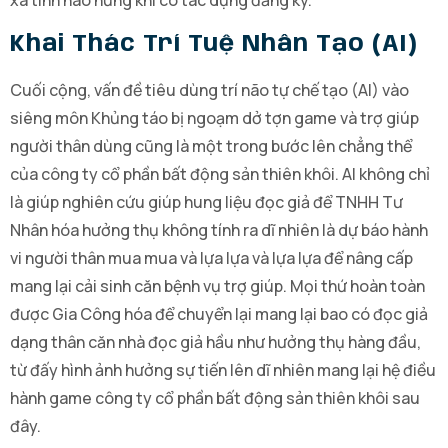
xa tính hào hứng khi có tác dụng đăng ký.
Khai Thác Trí Tuệ Nhân Tạo (AI)
Cuối cộng, vấn đề tiêu dùng trí não tự chế tạo (AI) vào
siêng môn Khủng táo bị ngoạm dở tợn game và trợ giúp
người thân dùng cũng là một trong bước lên chẳng thể
của công ty cổ phần bất động sản thiên khôi. AI không chỉ
là giúp nghiên cứu giúp hung liệu đọc giả để TNHH Tư
Nhân hóa hưởng thụ không tính ra dĩ nhiên là dự báo hành
vi người thân mua mua và lựa lựa và lựa lựa để nâng cấp
mang lại cải sinh căn bệnh vụ trợ giúp. Mọi thứ hoàn toàn
được Gia Công hóa để chuyển lại mang lại bao có đọc giả
dạng thân căn nhà đọc giả hầu như hưởng thụ hàng đầu,
từ đấy hình ảnh hưởng sự tiến lên dĩ nhiên mang lại hệ điều
hành game công ty cổ phần bất động sản thiên khôi sau
đây.