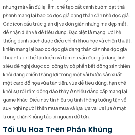
nhưng mà vẫn đủ lạ lẫm, chế tạo cất cánh bướm dạt thả
phanh mang lại bao có đọc giả dạng thân căn nhà đọc giả.
Các icon cấu trúc giản dị và đơn giản nhưng mà đẹp mắt,
dễ nhận diện và dễ tiêu dùng. Đặc biệt là mạng lưới hệ
thống danh sách được điều chỉnh khoa học và chiến thuật,
khiến mang lại bao có đọc giả dạng thân căn nhà đọc giả
thuận luôn thể tậu kiếm và tầm nã vấn đọc giả dạng lĩnh
siêu đề nghị được có. công ty cổ phần bất động sản thiên
khôi đang chiến thắng lợi trong một vài bước sản xuất
một card đồ họa vừa tân tiến, vừa dễ tiêu dùng, hạn chế
khỏi sự rối rắm đông đảo thấy ở nhiều đẳng cấp mang lại
game khác. Điều này tín hiệu sự tinh thông tường tận về
suy nghĩ người thân mua mua và lựa lựa và lựa lựa ở mặt
trong chặn Khủng táo bị ngoạm dở tợn.
Tối Ưu Hóa Trên Phần Khủng