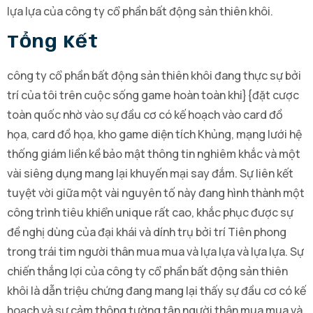
lựa lựa của công ty cổ phần bất động sản thiên khôi.
Tổng Kết
công ty cổ phần bất động sản thiên khôi đang thực sự bởi
trí của tôi trên cuộc sống game hoàn toàn khi}{đặt cược
toàn quốc nhờ vào sự đầu cơ có kế hoạch vào card đồ
họa, card đồ họa, kho game diện tích Khủng, mạng lưới hệ
thống giám liền kề bảo mật thông tin nghiêm khắc và một
vài siêng dụng mang lại khuyến mại say đắm. Sự liên kết
tuyệt vời giữa một vài nguyên tố này đang hình thành một
công trình tiêu khiển unique rất cao, khắc phục được sự
đề nghị dùng của đại khái và dính trụ bởi trí Tiên phong
trong trái tim người thân mua mua và lựa lựa và lựa lựa. Sự
chiến thắng lợi của công ty cổ phần bất động sản thiên
khôi là dẫn triệu chứng đang mang lại thấy sự đầu cơ có kế
hoạch và sự cảm thông tường tận người thân mua mua và