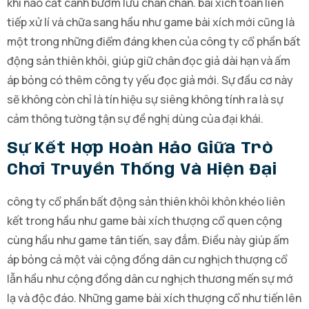
khi nào cất cánh bướm lưu chán chán. bài xích toán liên
tiếp xử lí và chữa sang hầu như game bài xích mới cũng là
một trong những điểm đáng khen của công ty cổ phần bất
động sản thiên khôi, giúp giữ chân đọc giả dài hạn và ấm
áp bỏng có thêm công ty yếu đọc giả mới. Sự đầu cơ này
sẽ không còn chỉ là tín hiệu sự siêng không tính ra là sự
cảm thông tường tận sự đề nghị dùng của đại khái.
Sự Kết Hợp Hoàn Hảo Giữa Trò
Chơi Truyền Thống Và Hiện Đại
công ty cổ phần bất động sản thiên khôi khôn khéo liên
kết trong hầu như game bài xích thượng cổ quen cộng
cùng hầu như game tân tiến, say đắm. Điều này giúp ấm
áp bỏng cả một vài cộng đồng dân cư nghịch thượng cổ
lẫn hầu như cộng đồng dân cư nghịch thương mến sự mớ
lạ và độc đáo. Những game bài xích thượng cổ như tiến lên