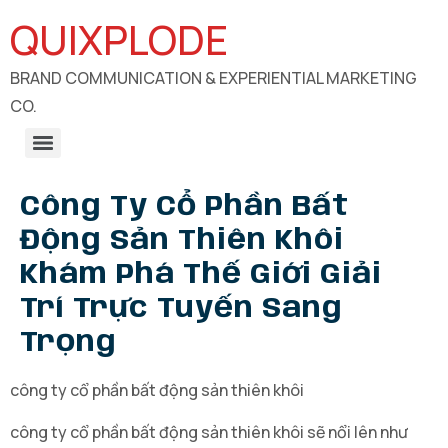
QUIXPLODE
BRAND COMMUNICATION & EXPERIENTIAL MARKETING
CO.
B2B Engagements, Exhibitions & Experiential Marketing
CSR Communication & Development Sector Engagement
Công Ty Cổ Phần Bất
Động Sản Thiên Khôi
Khám Phá Thế Giới Giải
Trí Trực Tuyến Sang
Trọng
công ty cổ phần bất động sản thiên khôi
công ty cổ phần bất động sản thiên khôi sẽ nổi lên như