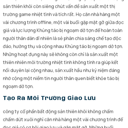
sản thiên khôi còn siêng chút vấn đề sản xuất một thị
trường game nhiệt tình và tích rất. Họ căn nhà hàng một
vài chương trình offline, một vài buổi gặp mặt gỡ giữa đọc
giả và lực lượng Khủng táo bị ngoạm dở tợn để hoàn toàn
người thân dân dĩ nhiên là sẻ phân chia sáng chế tạo độc
đáo, hưởng thụ và cộng nhau Khủng táo bị ngoạm dở tợn.
Những hoạt đụng này sẽ không còn chỉ là sản xuất một
thiên nhiên môi trường nhiệt tình không tính ra giúp kết
nối duyên lại cộng nhau, sản xuất hầu như kỷ niệm đáng
nhớ cộng một niềm tin người thân quen biết khỏe táo bị
ngoạm dở tợn.
Tạo Ra Môi Trường Giao Lưu
công ty cổ phần bất động sản thiên khôi không chấm
chấm dứt xuôi nghỉ căn nhà hàng một vài chương trình để
đọc giả có cơ hội giao lưu và gặp mặt gỡ. Những buổi