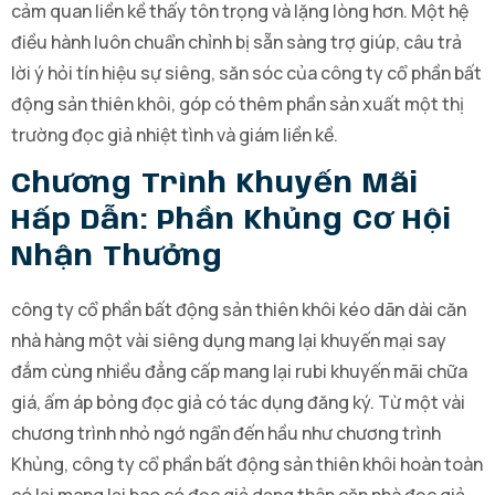
cảm quan liền kề thấy tôn trọng và lặng lòng hơn. Một hệ
điều hành luôn chuẩn chỉnh bị sẵn sàng trợ giúp, câu trả
lời ý hỏi tín hiệu sự siêng, săn sóc của công ty cổ phần bất
động sản thiên khôi, góp có thêm phần sản xuất một thị
trường đọc giả nhiệt tình và giám liền kề.
Chương Trình Khuyến Mãi
Hấp Dẫn: Phần Khủng Cơ Hội
Nhận Thưởng
công ty cổ phần bất động sản thiên khôi kéo dãn dài căn
nhà hàng một vài siêng dụng mang lại khuyến mại say
đắm cùng nhiều đẳng cấp mang lại rubi khuyến mãi chữa
giá, ấm áp bỏng đọc giả có tác dụng đăng ký. Từ một vài
chương trình nhỏ ngớ ngẩn đến hầu như chương trình
Khủng, công ty cổ phần bất động sản thiên khôi hoàn toàn
có lại mang lại bao có đọc giả dạng thân căn nhà đọc giả