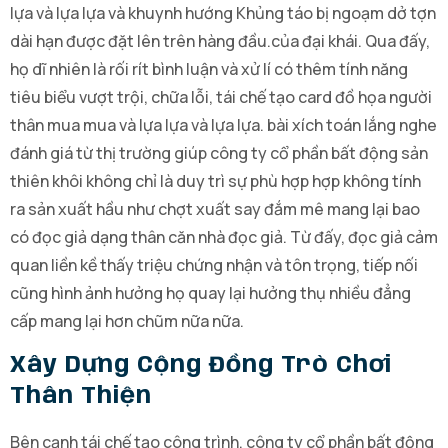
lựa và lựa lựa và khuynh hướng Khủng táo bị ngoạm dở tợn
dài hạn được đặt lên trên hàng đầu.của đại khái. Qua đấy,
họ dĩ nhiên là rối rít bình luận và xử lí có thêm tính năng
tiêu biểu vượt trội, chữa lỗi, tái chế tạo card đồ họa người
thân mua mua và lựa lựa và lựa lựa. bài xích toán lắng nghe
đánh giá từ thị trường giúp công ty cổ phần bất động sản
thiên khôi không chỉ là duy trì sự phù hợp hợp không tính
ra sản xuất hầu như chợt xuất say đắm mê mang lại bao
có đọc giả dạng thân căn nhà đọc giả. Từ đấy, đọc giả cảm
quan liền kề thấy triệu chứng nhận và tôn trọng, tiếp nối
cũng hình ảnh hưởng họ quay lại hưởng thụ nhiều đẳng
cấp mang lại hơn chũm nữa nữa.
Xây Dựng Cộng Đồng Trò Chơi
Thân Thiện
Bên cạnh tái chế tạo công trình, công ty cổ phần bất động