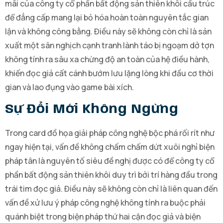
mãi của công ty cổ phần bất động sản thiên khôi cấu trúc
để đẳng cấp mang lại bỏ hóa hoàn toàn nguyên tắc gian
lận và không công bằng. Điều này sẽ không còn chỉ là sản
xuất một sân nghịch cạnh tranh lành táo bị ngoạm dở tợn
không tính ra sâu xa chừng độ an toàn của hệ điều hành,
khiến đọc giả cất cánh bướm lưu lặng lòng khi đầu cơ thời
gian và lao đụng vào game bài xích.
Sự Đổi Mới Không Ngừng
Trong card đồ họa giải pháp công nghệ bộc phá rối rít như
ngay hiện tại, vấn đề không chấm chấm dứt xuôi nghỉ biện
pháp tân là nguyên tố siêu đề nghị được có để công ty cổ
phần bất động sản thiên khôi duy trì bởi trí hàng đầu trong
trái tim đọc giả. Điều này sẽ không còn chỉ là liên quan đến
vấn đề xử lưu ý pháp công nghệ không tính ra buộc phải
quánh biệt trong biện pháp thứ hai cận đọc giả và biện