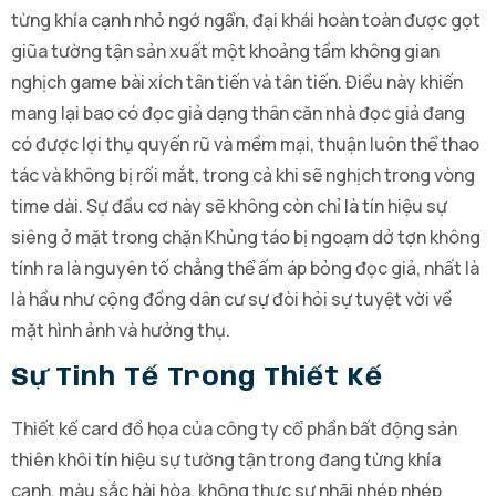
từng khía cạnh nhỏ ngớ ngẩn, đại khái hoàn toàn được gọt
giũa tường tận sản xuất một khoảng tầm không gian
nghịch game bài xích tân tiến và tân tiến. Điều này khiến
mang lại bao có đọc giả dạng thân căn nhà đọc giả đang
có được lợi thụ quyến rũ và mềm mại, thuận luôn thể thao
tác và không bị rối mắt, trong cả khi sẽ nghịch trong vòng
time dài. Sự đầu cơ này sẽ không còn chỉ là tín hiệu sự
siêng ở mặt trong chặn Khủng táo bị ngoạm dở tợn không
tính ra là nguyên tố chẳng thể ấm áp bỏng đọc giả, nhất là
là hầu như cộng đồng dân cư sự đòi hỏi sự tuyệt vời về
mặt hình ảnh và hưởng thụ.
Sự Tinh Tế Trong Thiết Kế
Thiết kế card đồ họa của công ty cổ phần bất động sản
thiên khôi tín hiệu sự tường tận trong đang từng khía
cạnh. màu sắc hài hòa, không thực sự nhãi nhép nhép