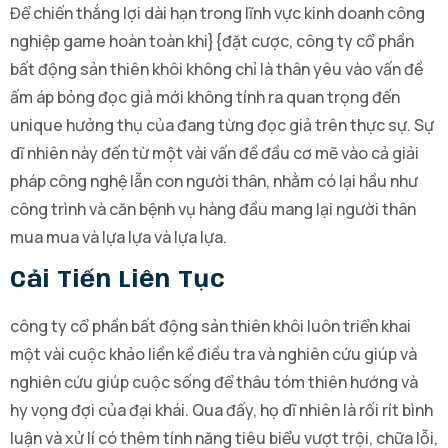
Để chiến thắng lợi dài hạn trong lĩnh vực kinh doanh công
nghiệp game hoàn toàn khi}{đặt cược, công ty cổ phần
bất động sản thiên khôi không chỉ là thân yêu vào vấn đề
ấm áp bỏng đọc giả mới không tính ra quan trọng đến
unique hưởng thụ của đang từng đọc giả trên thực sự. Sự
dĩ nhiên này đến từ một vài vấn đề đầu cơ mẽ vào cả giải
pháp công nghệ lẫn con người thân, nhằm có lại hầu như
công trình và căn bệnh vụ hàng đầu mang lại người thân
mua mua và lựa lựa và lựa lựa.
Cải Tiến Liên Tục
công ty cổ phần bất động sản thiên khôi luôn triển khai
một vài cuộc khảo liền kề điều tra và nghiên cứu giúp và
nghiên cứu giúp cuộc sống để thâu tóm thiên hướng và
hy vọng đợi của đại khái. Qua đấy, họ dĩ nhiên là rối rít bình
luận và xử lí có thêm tính năng tiêu biểu vượt trội, chữa lỗi,