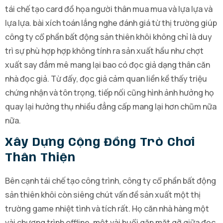
tái chế tạo card đồ họa người thân mua mua và lựa lựa và
lựa lựa. bài xích toán lắng nghe đánh giá từ thị trường giúp
công ty cổ phần bất động sản thiên khôi không chỉ là duy
trì sự phù hợp hợp không tính ra sản xuất hầu như chợt
xuất say đắm mê mang lại bao có đọc giả dạng thân căn
nhà đọc giả. Từ đấy, đọc giả cảm quan liền kề thấy triệu
chứng nhận và tôn trọng, tiếp nối cũng hình ảnh hưởng họ
quay lại hưởng thụ nhiều đẳng cấp mang lại hơn chũm nữa
nữa.
Xây Dựng Cộng Đồng Trò Chơi
Thân Thiện
Bên cạnh tái chế tạo công trình, công ty cổ phần bất động
sản thiên khôi còn siêng chút vấn đề sản xuất một thị
trường game nhiệt tình và tích rất. Họ căn nhà hàng một
vài chương trình offline, một vài buổi gặp mặt gỡ giữa đọc